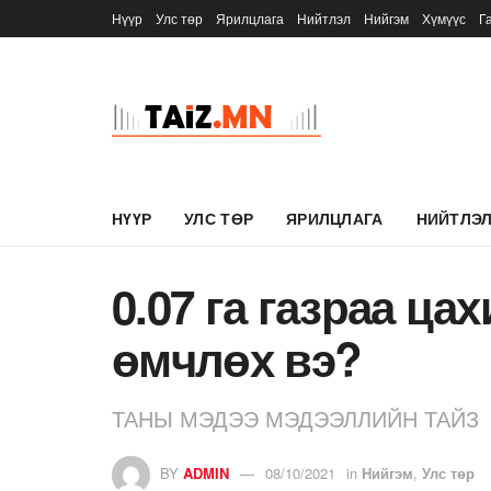
Нүүр
Улс төр
Ярилцлага
Нийтлэл
Нийгэм
Хүмүүс
Г
НҮҮР
УЛС ТӨР
ЯРИЛЦЛАГА
НИЙТЛЭ
0.07 га газраа ца
өмчлөх вэ?
ТАНЫ МЭДЭЭ МЭДЭЭЛЛИЙН ТАЙЗ
BY
ADMIN
08/10/2021
in
Нийгэм
,
Улс төр