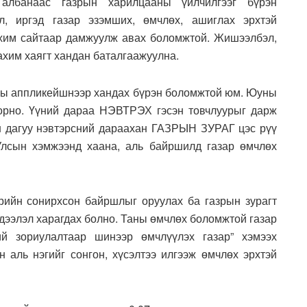
 албанаас газрын харилцааны үйлчилгээг бүрэн
л, иргэд газар эзэмших, өмчлөх, ашиглах эрхтэй
им сайтаар дамжуулж авах боломжтой. Жишээлбэл,
цахим хаягт хандан баталгаажуулна.
асны аппликейшнээр хандах бүрэн боломжтой юм. Юуны
орно. Үүний дараа НЭВТРЭХ гэсэн товчлуурыг дарж
йн дагуу нэвтэрсний дараахан ГАЗРЫН ЗУРАГ цэс рүү
Улсын хэмжээнд хаана, аль байршилд газар өмчлөх
өөрийн сонирхсон байршлыг оруулах ба газрын зурагт
дээлэл харагдах болно. Таны өмчлөх боломжтой газар
ий зориулалтаар шинээр өмчлүүлэх газар” хэмээх
н аль нэгийг сонгон, хүсэлтээ илгээж өмчлөх эрхтэй