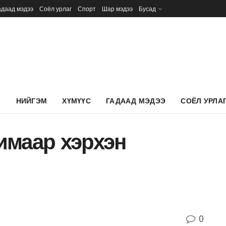
адаад мэдээ
Соёл урлаг
Спорт
Шар мэдээ
Бусад
Л
НИЙГЭМ
ХҮМҮҮС
ГАДААД МЭДЭЭ
СОЁЛ УРЛА
химаар хэрхэн
0