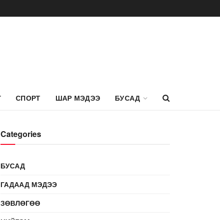
Г
СПОРТ
ШАР МЭДЭЭ
БУСАД
Categories
БУСАД
ГАДААД МЭДЭЭ
ЗӨВЛӨГӨӨ