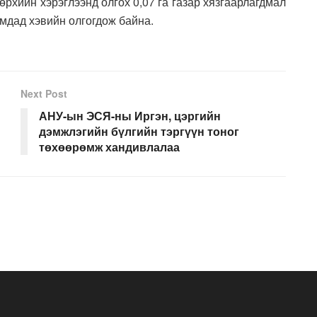
өрхийн хэрэглээнд олгох 0,07 га газар хязгаарлагдмал
умдад хэвийн олгогдож байна.
Next Post
АНУ-ын ЭСЯ-ны Иргэн, цэргийн
дэмжлэгийн бүлгийн тэргүүн тоног
төхөөрөмж хандивлалаа