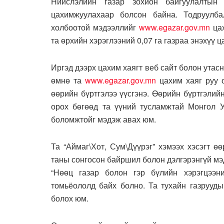
Нийслэлийн газар зохион байгуулалтын
цахимжуулахаар болсон байна. Тодруулба
холбоотой мэдээллийг
www.egazar.gov.mn
цах
та өрхийн хэрэглээний 0,07 га газраа энэхүү 
Иргэд дээрх цахим хаягт веб сайт болон ут
өмнө та
www.egazar.gov.mn
цахим хаяг руу 
өөрийн бүртгэлээ үүсгэнэ. Өөрийн бүртгэли
орох бөгөөд та үүний тусламжтай Монгол 
боломжтойг мэдэж авах юм.
Та “Аймаг\Хот, Сум\Дүүрэг” хэмээх хэсэгт 
таны сонгосон байршил болон дэлгэрэнгүй мэ
“Нөөц газар болон гэр бүлийн хэрэгцээн
томьёололд байх болно. Та тухайн газрууды
болох юм.