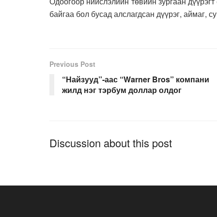
Одоогоор нийслэлийн төвийн зургаан дүүрэгт 
байгаа бол бусад алслагдсан дүүрэг, аймаг, с
Previous Post
“Найзууд”-аас “Warner Bros” компани
жилд нэг тэрбум доллар олдог
Discussion about this post