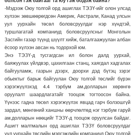
болсон гэж байгааг та юу гэж бодож байна?
-Мэдээж Оюу толгой орд ашиглах ТЭЗҮ-ийг олон улсад
хүлээн зөвшөөрөгдсөн Америк, Австрали, Канад улсын
уул уурхайн төсөл боловсруулдаг нэр хүндтэй,
туршлагатай компаниуд боловсруулсныг Монголын
Засгийн газар түүнд шүүлт хийж, баталгаажуулан албан
ёсоор хүлээн авсан нь тодорхой юм.
Энэ ТЭЗҮ-д тусгагдсан ил болон далд уурхай,
баяжуулах үйлдвэр, цахилгаан станц, хаягдал хадгалах
байгууламж, газрын дээрх, доорхи дэд бүтэц зэрэг
обьектыг барьж байгуулан Оюу толгой төслийг бүрэн
хэрэгжүүлэхэд 4.4 тэрбум ам.долларын хөрөнгө
оруулалт шаардлагатайг тооцож тогтоосон байна.
Үүнээс гадна төсөл хэрэгжүүлэх явцад гарч болзошгүй
зардал, мөнгөний ханшны өөрчлөлтөд нэг тэрбум гаруй
ам.долларын нөөцийг ТЭЗҮ-д тооцож оруулсан байдаг.
Ашигт малтмалын орд ашиглах ТЭЗҮ боловсруулдаг
уул уурхайн төслийн мэргэжлийн компаниуд Оюу толгой