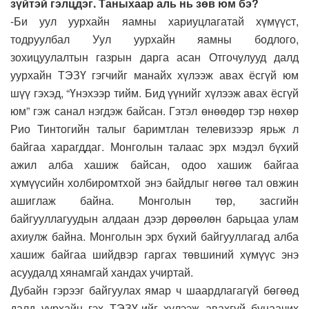
зүйтэй гэлцдэг. Таныхаар аль нь зөв юм бэ?
-Би уул уурхайн яамны хариуцлагатай хүмүүст,
тодруулбал Уул уурхайн яамны бодлого,
зохицуулалтын газрын дарга асан Отгочулууд далд
уурхайн ТЭЗҮ гэгчийг манайх хүлээж авах ёсгүй юм
шүү гэхэд, “Үнэхээр тийм. Бид үүнийг хүлээж авах ёсгүй
юм” гэж санал нэгдэж байсан. Гэтэл өнөөдөр тэр нөхөр
Рио Тинтогийн талыг баримтлан телевизээр ярьж л
байгаа харагддаг. Монголын талаас эрх мэдэл бүхий
ажил алба хашиж байсан, одоо хашиж байгаа
хүмүүсийн холбиромтхой энэ байдлыг нөгөө тал овжин
ашиглаж байна. Монголын төр, засгийн
байгууллагуудын алдаан дээр дөрөөлөн барьцаа улам
ахиулж байна. Монголын эрх бүхий байгууллагад алба
хашиж байгаа шийдвэр гаргах төвшиний хүмүүс энэ
асуудалд хянамгай хандах учиртай.
Дубайн гэрээг байгуулах ямар ч шаардлагагүй бөгөөд
далд уурхайн гэх ТЭЗҮ-ийг хүлээж авахгүй буцаачих