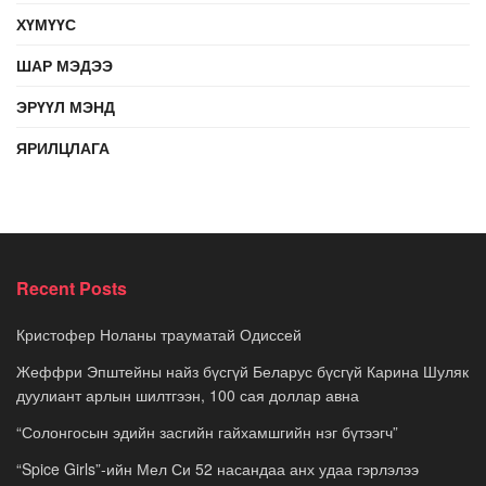
ХҮМҮҮС
ШАР МЭДЭЭ
ЭРҮҮЛ МЭНД
ЯРИЛЦЛАГА
Recent Posts
Кристофер Ноланы трауматай Одиссей
Жеффри Эпштейны найз бүсгүй Беларус бүсгүй Карина Шуляк
дуулиант арлын шилтгээн, 100 сая доллар авна
“Солонгосын эдийн засгийн гайхамшгийн нэг бүтээгч”
“Spice Girls”-ийн Мел Си 52 насандаа анх удаа гэрлэлээ