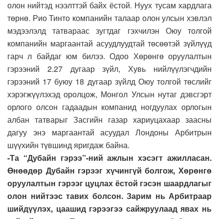
олон нийтэд нээлттэй байх ёстой. Нуух тусам хардлага
төрнө. Рио Тинто компанийн талаар олон улсын хэвлэл
мэдээлэлд татвараас зугтдаг гэхчилэн Оюу толгой
компанийн маргаантай асуудлуудтай төсөөтэй зүйлүүд
гарч л байдаг юм билээ. Одоо Хөрөнгө оруулалтын
гэрээний 2.27 дугаар зүйл, Хувь нийлүүлэгчдийн
гэрээний 17 буюу 18 дугаар зүйлд Оюу толгой төслийг
хэрэгжүүлэхэд оролцож, Монгол Улсын нутаг дэвсгэрт
орлого олсон гадаадын компанид ногдуулах орлогын
албан татварыг Засгийн газар хариуцахаар заасны
дагуу энэ маргаантай асуудал Лондоны Арбитрын
шүүхийн түвшинд яригдаж байна.
-Та “Дубайн гэрээ”-ний ажлын хэсэгт ажилласан.
Өнөөдөр Дубайн гэрээг хүчингүй болгож, Хөрөнгө
оруулалтын гэрээг цуцлах ёстой гэсэн шаардлагыг
олон нийтээс тавих болсон. Зарим нь Арбитраар
шийдүүлэх, цаашид гэрээгээ сайжруулаад явах нь