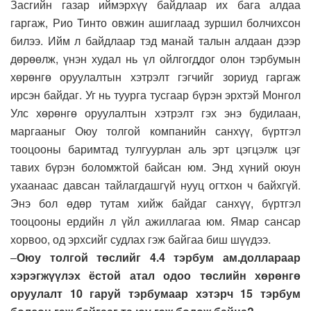
Засгийн газар иймэрхүү байдлаар их бага алдаа
гаргаж, Рио Тинто овжин ашиглаад зуршил болчихсон
билээ. Ийм л байдлаар тэд манай талын алдаан дээр
дөрөөлж, үнэн худал нь үл ойлгогддог олон тэрбумын
хөрөнгө оруулалтын хэтрэлт гэгчийг зориуд гаргаж
ирсэн байдаг. Уг нь туурга тусгаар бүрэн эрхтэй Монгол
Улс хөрөнгө оруулалтын хэтрэлт гэх энэ будилаан,
маргааныг Оюу толгой компанийн санхүү, бүртгэл
тооцооны баримтад тулгуурлан аль эрт цэгцэлж цэг
тавих бүрэн боломжтой байсан юм. Энд хүний оюун
ухаанаас давсан тайлагдашгүй нууц огтхон ч байхгүй.
Энэ бол өдөр тутам хийж байдаг санхүү, бүртгэл
тооцооны ердийн л үйл ажиллагаа юм. Ямар сансар
хорвоо, од эрхсийг судлах гэж байгаа биш шүүдээ.
–
Оюу толгой төслийг 4.4 тэрбум ам.доллараар
хэрэгжүүлэх ёстой атал одоо төслийн хөрөнгө
оруулалт 10 гаруй тэрбумаар хэтэрч 15 тэрбум