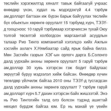
төслийн хэрэгжилтэд хяналт тавьж байгаагүй учраас
өнөөдөр үнэн, худал нь мэдэгдэхгүй 4.4 тэрбум
ам.долларт багтаан иж бүрэн барьж байгуулах төслийн
бүх обьектын хөрөнгө оруулалт 15 тэрбумд хүрч, ТЭЗҮ-
д тооцсноос 10 гаруй тэрбумаар хэтэрчихсэн тухай Оюу
толгой төсөлтэй холбогдсон маргаантай асуудлын
талаар Рио Тинто компанитай хэлэлцээ хийх Ажлын
хэсгийн ахлагч Х.Нямбаатар сайд ярьж байна билээ.
Мөн Засгийн газрын ХЭГ-ын орлогч дарга Б.Солонго
далд уурхайн анхны хөрөнгө оруулалт 5 гаруй тэрбум
ам.доллар 30 хувь хэтэрсэн гэж бодит байдлаас
зөрүүтэй буруу мэдээлэл хийж байсан. Өнөөдөр хүчин
төгөлдөр үйлчилж байгаа 2010 оны ТЭЗҮ-д тусгагдсан
далд уурхайн анхны хөрөнгө оруулалт 7 тэрбум гаруй
ам.долларт хүрч 5.7 дахин хэтэрсэн байх жишээтэй. Энэ
нь Рио Тинтогийн талд олз болсон тэдэнд ашигтай
нөхцөл бүрдэж байгаа юм. Ер нь манай үе үеийн