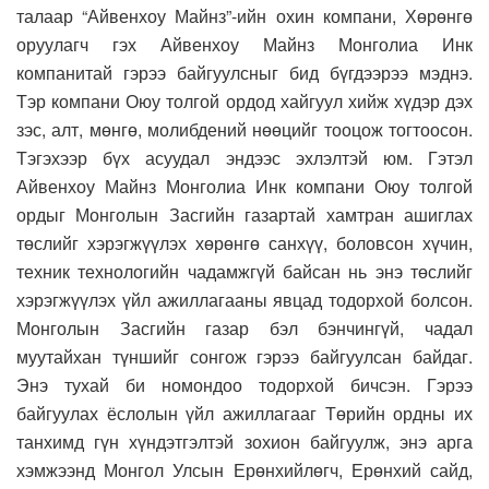
талаар “Айвенхоу Майнз”-ийн охин компани, Хөрөнгө
оруулагч гэх Айвенхоу Майнз Монголиа Инк
компанитай гэрээ байгуулсныг бид бүгдээрээ мэднэ.
Тэр компани Оюу толгой ордод хайгуул хийж хүдэр дэх
зэс, алт, мөнгө, молибдений нөөцийг тооцож тогтоосон.
Тэгэхээр бүх асуудал эндээс эхлэлтэй юм. Гэтэл
Айвенхоу Майнз Монголиа Инк компани Оюу толгой
ордыг Монголын Засгийн газартай хамтран ашиглах
төслийг хэрэгжүүлэх хөрөнгө санхүү, боловсон хүчин,
техник технологийн чадамжгүй байсан нь энэ төслийг
хэрэгжүүлэх үйл ажиллагааны явцад тодорхой болсон.
Монголын Засгийн газар бэл бэнчингүй, чадал
муутайхан түншийг сонгож гэрээ байгуулсан байдаг.
Энэ тухай би номондоо тодорхой бичсэн. Гэрээ
байгуулах ёслолын үйл ажиллагааг Төрийн ордны их
танхимд гүн хүндэтгэлтэй зохион байгуулж, энэ арга
хэмжээнд Монгол Улсын Ерөнхийлөгч, Ерөнхий сайд,