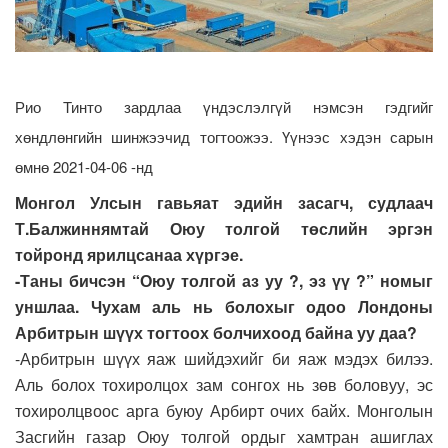
Рио Тинто зардлаа үндэслэлгүй нэмсэн гэдгийг
хөндлөнгийн шинжээчид тогтоожээ. Үүнээс хэдэн сарын
өмнө 2021-04-06 -нд
Монгол Улсын гавьяат эдийн засагч, судлаач
Т.Балжиннямтай Оюу толгой төслийн эргэн
тойронд ярилцсанаа хүргэе.
-Таны бичсэн “Оюу толгой аз уу ?, эз үү ?” номыг
уншлаа. Чухам аль нь болохыг одоо Лондоны
Арбитрын шүүх тогтоох болчихоод байна уу даа?
-Арбитрын шүүх яаж шийдэхийг би яаж мэдэх билээ.
Аль болох тохиролцох зам сонгох нь зөв боловуу, эс
тохиролцвоос арга буюу Арбирт очих байх. Монголын
Засгийн газар Оюу толгой ордыг хамтран ашиглах