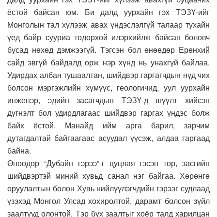
ёстой байсан юм. Би далд уурхайн гэх ТЭЗҮ-ийг
Монголын тал хүлээж авах үндэслэлгүй талаар тухайн
үед байр сууриа тодорхой илэрхийлж байсан боловч
бусад нөхөд дэмжээгүй. Тэгсэн бол өнөөдөр Ерөнхий
сайд эвгүй байдалд орж нэр хүнд нь унахгүй байлаа.
Удирдах албан тушаалтан, шийдвэр гаргагчдын нүд чих
болсон мэргэжлийн хүмүүс, геологичид, уул уурхайн
инженэр, эдийн засагчдын ТЭЗҮ-д шүүлт хийсэн
дүгнэлт бол удирдлагаас шийдвэр гаргах үндэс болж
байх ёстой. Манайд ийм арга барил, зарчим
дутагдалтай байгаагаас асуудал үүсэж, алдаа гаргаад
байна.
Өнөөдөр “Дубайн гэрээ”-г цуцлая гэсэн төр, засгийн
шийдвэртэй миний хувьд санал нэг байгаа. Хөрөнгө
оруулалтын болон Хувь нийлүүлэгчдийн гэрээг судлаад
үзэхэд Монгол Улсад хохиролтой, дарамт болсон зүйл
заалтууд олонтой. Тэр бүх заалтыг хоёр талд харилцан