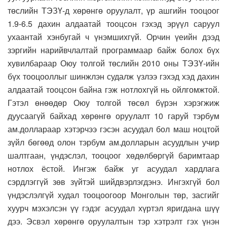
төслийн ТЭЗҮ-д хөрөнгө оруулалт, үр ашгийн тооцоог
1.9-6.5 дахин алдаатай тооцсон гэхэд эрүүл саруул
ухаантай хэнбугай ч үнэмшихгүй. Орчин үеийн дээд
зэргийн нарийвчлалтай программаар байж болох бүх
хувилбараар Оюу толгой төслийн 2010 оны ТЭЗҮ-ийн
бүх тооцооллыг шинжлэн судалж үзлээ гэхэд хэд дахин
алдаатай тооцсон байна гэж нотлохгүй нь ойлгомжтой.
Гэтэл өнөөдөр Оюу толгой төсөл бүрэн хэрэгжиж
дуусаагүй байхад хөрөнгө оруулалт 10 гаруй тэрбум
ам.доллараар хэтэрчээ гэсэн асуудал бол маш ноцтой
зүйл бөгөөд олон тэрбум ам.долларын асуудлын учир
шалтгаан, үндэслэл, тооцоог хөдөлбөргүй баримтаар
нотлох ёстой. Ингэж байж уг асуудал хардлага
сэрдлэггүй зөв зүйтэй шийдвэрлэгдэнэ. Ингэхгүй бол
үндэслэлгүй худал тооцоогоор Монголын төр, засгийг
хуурч мэхэлсэн үү гэдэг асуудал хүртэл яригдана шүү
дээ. Эсвэл хөрөнгө оруулалтын тэр хэтрэлт гэх үнэн