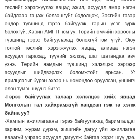
төслийг хэрэгжүүлэх явцад ажил, асуудал ямар нэгэн
байдлаар гацаж болзошгүйг бодолцож, Засгийн газар
өндөр түвшинд гэрээ байгуулж, гарын үсэг зурж
болохгүй. Харин АМГТГ юм уу, Төрийн өмчийн хорооны
түвшинд гэрээ байгуулахад болохгүй юм үгүй. Оюу
толгой төслийг хэрэгжүүлэх явцад аливаа нэгэн
асуудал гарахад, түүнийг эхлээд шат шатандаа авч
үзнэ. Төрийн яамдын түвшинд хэлэлцэх зэргээр
асуудлыг шийдвэрлэх боломжтойг ярьсан. Уг
ярилцлагыг бүрэн эхээр нь номондоо оруулсан, уншигч
олон түмэн шүүнэ бизээ.
-Гэрээ байгуулах талаар хэлэлцээ хийх явцад
Монголын тал хайхрамжгүй хандсан гэж та хэлж
байна уу?
-Хамтын ажиллагааны гэрээ байгуулахад баримталдаг
зарчим, журам дүрэм, жишгийн дагуу үйл ажиллагаа
яваагүй учраас асуудал дагуулж байгаа хэрэг шүү дээ.