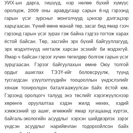
УИХ-ын дарга, гишүүд, нэр нөлөө бүхий хүмүүс
оролцож, 2009 оны аравдугаар сарын 6-нд гэрээнд
гарын үсэг зурсныг монголчууд цэнхэр дэлгэцээр
харцгаасан. Үүний өмнө манай төр, засаг бид ямар гээч
гэрээнд гарын үсэг зурах гэж байна гэдгээ тогтож харах
ёстой байсан. Төр, засгийн эрх бүхий байгууллагууд,
эрх мэдэлтнүүд нягталж харсан эсэхийг би мэдэхгүй.
Ямар ч байсан гэрээг хүчин төгөлдөр болгож гарын үсэг
зурцгаасан. Гэрээг байгуулахын өмнө Оюу толгой
ордыг ашиглах ТЭЗҮ-ийг боловсруулж, түүнд
тусгагдсан үзүүлэлтүүдийн тооцооллын үндэслэлийг
хянаж тохиролцон баталгаажуулсан байх ёстой юм.
Гэрээнд оролцогч талууд энэ төслийг хэрэгжүүлснээр
хөрөнгө оруулалтаа хэдэн жилд нөхөх, хэдий
хэмжээний үр ашиг, өгөөжийг ямар хугацаанд хүртэх,
байгаль-экологийн асуудлыг хэрхэн шийдвэрлэх зэрэг
үндсэн асуудлыг нарийвчлан тодорхойлсон байх