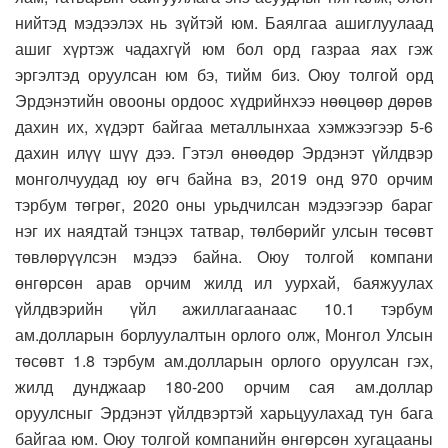
нийтэд мэдээлэх нь зүйтэй юм. Баялгаа ашиглуулаад
ашиг хүртэж чадахгүй юм бол орд газраа яах гэж
эргэлтэд оруулсан юм бэ, тийм биз. Оюу толгой орд
Эрдэнэтийн овооны ордоос хүдрийнхээ нөөцөөр дөрөв
дахин их, хүдэрт байгаа металлынхаа хэмжээгээр 5-6
дахин илүү шүү дээ. Гэтэл өнөөдөр Эрдэнэт үйлдвэр
монголчуудад юу өгч байна вэ, 2019 онд 970 орчим
тэрбум төгрөг, 2020 оны урьдчилсан мэдээгээр бараг
нэг их наядтай тэнцэх татвар, төлбөрийг улсын төсөвт
төвлөрүүлсэн мэдээ байна. Оюу толгой компани
өнгөрсөн арав орчим жилд ил уурхай, баяжуулах
үйлдвэрийн үйл ажиллагаанаас 10.1 тэрбум
ам.долларын борлуулалтын орлого олж, Монгол Улсын
төсөвт 1.8 тэрбум ам.долларын орлого оруулсан гэх,
жилд дунджаар 180-200 орчим сая ам.доллар
оруулсныг Эрдэнэт үйлдвэртэй харьцуулахад тун бага
байгаа юм. Оюу толгой компанийн өнгөрсөн хугацааны