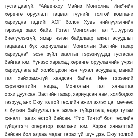
тусгагдаагүй. “Айвенхоу Майнз Монголиа Инк”-ийн
хөрөнгө оруулалт гацвал түүнийг толгой компани
хариуцна гэдгийг ХОГ болон Хувь нийлүүлэгчийн
гэрээнд заах байв. Гэтэл Монголын тал “….үүргээ
биелүүлэхгүй, ямар нэгэн байдлаар ажил асуудлыг
гацаавал бүх хариуцлагыг Монголын Засгийн газар
хариуцна” гэсэн зүйл заалтыг гэрээнүүдэд тусгасан
байгаа юм. Үүнээс харахад хөрөнгө оруулагчийн үүрэг
хариуцлагатай холбогдсон нэн чухал асуудалд манай
тал хайхрамжгүй хандсан байна. Мөн гэрээний
хэрэгжилтийн явцад Монголын тал хяналтаа
орхигдуулсан. Засгийн газар, хариуцсан яам, холбогдох
газрууд анх Оюу толгой төслийн ажил эхлэх цаг мөчөөс
л бүтээн байгуулалтын ажлын гүйцэтгэлд өдөр тутам
хяналт тавих ёстой байсан. “Рио Тинто” бол төслийн
гүйцэтгэгч оператор компани юм. Хэрэв хяналттай
байсан бол алдаа мадаг гарахгүй шүү дээ. Оюу толгой