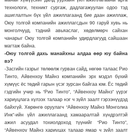
технологи, техникт сургаж, дадлагажуулан одоо тэд
ашиглалтын бүх үйл ажиллагаанд бие даан ажиллаж,
Оюу толгой компанийн ажиллагсдын 90 гаруй хувь нь
монголчууд, тэдний авьяаслаг, хөдөлмөрч сайхан
чанарыг Оюу толгой компанийн удирдлагууд сайшаан
магтаж байна.
-Оюу толгой дахь манайхны алдаа өөр юу байна
вэ?
-Засгийн газрыг төлөөлж гурван сайд, нөгөө талаас Рио
Тинто, Айвенхоу Майнз компанийн эрх мэдэл бүхий
хүмүүс ёс төдий гарын үсэг зурсан байгаа юм. Ёс төдий
гэдгийн учир нь “Рио Тинто”, “Айвенхоу Майнз” үүрэг
хариуцлага хүлээх талаар нэг ч зүйл заалт гэрээнүүдэд
байхгүй. Хөрөнгө оруулагч “Айвенхоу Майнз Монголиа
Инк”-ийн үйл ажиллагаанд хамааралтай хүндрэлтэй
ажил асуудал тохиолдоход түүнийг “Рио Тинто”,
“Айвенхоу Майнз хариуцах талаар ямар ч зүйл заалт