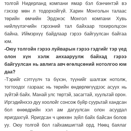
толгой Нидерланд компани ямар бэл бэнчинтэй вэ
гэхээр мөн л тодорхойгүй. Харин Монголын талаас
төрийн өмчийн Эрдэнэс Монгол компани Хувь
нийлүүлэгчийн гэрээний тал байхаар тохиролцсон
байна. Иймэрхүү байдлаар гэрээ байгуулсан байгаа
юм.
-Оюу толгойн гэрээ луйварын гэрээ гэдгийг тэр үед
олон хүн хэлж анхааруулж байхад гэрээ
байгуулсан нь авлига авч өгөлцсөний нотолгоо юм
даа?
-Тэрийг сэтгүүлч та бүхэн, түүнийг шалгаж нотолж,
тогтоодог газраас нь төрийн өндөрлөгүүдээс асуух нь
зүйтэй байх. Манай улс төртэй, засагтай, хуультай орон.
Иргэдийнхээ дуу хоолойг сонсож буйр суурьтай хандсан
бол өнөөдрийн хэл ам дагуулсан олон асуудал
яригдахгүй. Яригдсан ч цөөхөн зүйл байх байсан болов
уу. Оюу толгой бол гайхамшигтай орд. Нөөц баялаг