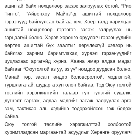
ашигтай байх нөхцөлөөр засаж залруулах ёстой. “Рио
Тинто”, “Айвенхоу Майнз”-д ашигтай нөхцөлөөр
гэрээнүүд байгуулсан байгаа юм. Хоёр талд харилцан
ашигтай нөхцөлөөр гэрээгээ засаж залруулах нь
гарцаагүй болно. Хэрэв хөрөнгө оруулагч гэрээнүүдийн
өөртөө ашигтай бүх заалтыг өөрчлөхгүй хэвээр нь
байлгах зарчим баримтлахад хүрвэл гэрээнүүдийг
цуцлахаас аргагүйд хүрнэ. Хаана ямар алдаа мадаг
байгааг “Оюутолгой аз уу, эз үү” номдоо дурдсан болно.
Манай төр, засагт өндөр боловсролтой, мэдлэгтэй,
туршлагатай, шударга хүн олон байгаа, Тэд Оюу толгой
төслийн хэрэгжилтийн талаар гүн гүнзгий судалж,
дүгнэлт гаргаж, алдаа мадгийг засаж залруулах арга
зам, тактикаа аль хэдийнэ тодорхойлсон гэж бодож
байна.
Оюу толгой төслийн хэрэгжилттэй холбоотой
хуримтлагдсан маргаантай асуудлыг Хөрөнгө оруулагч