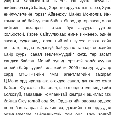
учиртай. Харамсалтай нь энэ нэн чухал асуудлыг
шийдвэрлээгүй байхад Хөрөнгө оруулалтын гэрээ, Хувь
нийлүүлэгчийн гэрээг Айвенхоу Майнз Монголиа Инк
компанитай байгуулсан байна. Өнөөдөр төр засаг, олон
нийтийн анхаарлыг татаж буй асуудал үүнтэй
холбоотой. Гэрээ байгуулахаас өмнө инженер, эдийн
засагч, судлаачид, олон нийтийн зүгээс гэрээг сайн
нягталж, алдаа мадаггүй байгуулах талаар өөрсдийн
байр суурь, санал зөвлөмжүүдийг хэлж, төр засагт
хандаж байсан. Миний хувьд гэрээтэй холбогдуулан
өөрийн байр суурийг илэрхийлж, 2009 оны зургадугаар
сард МҮОНРТ-ийн “ММ агентлаг”-ийн захирал
Ц.Мөнхтөрд ярилцлага өгөхдөө санал, дүгнэлтээ хэлж
байсан. Юу хэлсэн бэ гэвэл, гэрээг өндөр түвшинд хийж
болохгүй, гадаадын компанитай хамтран ашиглах гэж
байгаа Оюу толгой орд бол Эрдэнэтийн овооны ордоос
нөөц баялгаараа 4 дахин их, дэлхийн топ ордуудад
эрэмбэлэгддэг гайхамшигтай том орд. Оюу толгой