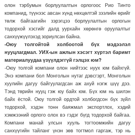
олон тэрбумын борлуулалтын орлогоос Рио Тинто
компанид, түүнээс авсан хүнд нөхцөлтэй зээлийн өрийг
төлж байгаагийн зэрэгцээ борлуулалтын орлогын
тодорхой хэсгийг далд уурхайн хөрөнгө оруулалтыг
санхүүжүүлэхэд зориулсан байна.
-Оюу толгойтой холбоотой бүх мэдээлэл
нууцлагдмал. УИХ-ын ажлын хэсэгт хүртэл баримт
материалуудаа үзүүлдэггүй гэлцэх юм?
-Оюу толгой компани олон нийтээс нуух юм байхгүй.
Энэ компани бол Монголын нутаг дэвсгэрт, Монголын
хуулийн дагуу байгуулагдсан аж ахуй нэгж шүү дээ.
Тэнд төрийн нууц гэж юу байх юм. Бүх юм нь шилэн
байх ёстой. Оюу толгой ордтой холбогдсон бүх зүйл
тодорхой, хэдэн тонн баяжмал экспортлох, хэдий
хэмжээний орлого олох вэ гэдэг бүгд тодорхой байгаа.
Компани манай улсын хууль тогтоомжийн дагуу
санхүүгийн тайланг үнэн зөв тогтмол гаргаж, тэр нь