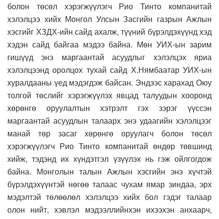
болон төсөл хэрэгжүүлэгч Рио Тинто компанитай
хэлэлцээ хийх Монгол Улсын Засгийн газрын Ажлын
хэсгийг ХЗДХ-ийн сайд ахалж, түүний бүрэлдэхүүнд хэд
хэдэн сайд байгаа мэдээ байна. Мөн УИХ-ын зарим
гишүүд энэ маргаантай асуудлыг хэлэлцэх яриа
хэлэлцээнд оролцох тухай сайд Х.Нямбаатар УИХ-ын
хуралдааны үед мэдэгдэж байсан. Эндээс харахад Оюу
толгой төслийг хэрэгжүүлэх явцад талуудын хооронд
хөрөнгө оруулалтын хэтрэлт гэх зэрэг үүссэн
маргаантай асуудлын талаарх энэ удаагийн хэлэлцээг
манай төр засаг хөрөнгө оруулагч болон төсөл
хэрэгжүүлэгч Рио Тинто компанитай өндөр төвшинд
хийж, тэдэнд их хүндэтгэл үзүүлэх нь гэж ойлгогдож
байна. Монголын талын Ажлын хэсгийн энэ хүчтэй
бүрэлдэхүүнтэй нөгөө талаас чухам ямар зиндаа, эрх
мэдэлтэй төлөөлөл хэлэлцээ хийх бол гэдэг талаар
олон нийт, хэвлэл мэдээллийнхэн ихээхэн анхаарч,