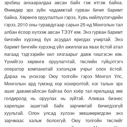
эрхбиш анхааралдаа авсан байх гэж итгэж байна.
Өнөөдөр эрх зүйн чадамжтай гурван бичиг баримт
байна. Хөрөнгө оруулалтын гэрээ, Хувь нийлүүлэгчдийн
гэрээ, 2010 оны гуравдугаар сарын 25-нд Монголын тал
албан ёсоор хүлээж авсан ТЭЗҮ юм. Энэ гурван баримт
бичгийн хүрээнд бүх асуудал яригдах учиртай. Энэ
баримт бичгийн хүрээнд үйл ажиллагаа явах ёстой атал
яагаад тэдгээрийн хил хязгаарыг давж гишгэсэн юм.
Үүнийгээ хөрөнгө оруулагчтай, төслийн гүйцэтгэгч
оператор компанитай хэлэлцэж учрыг олох ёстой.
Дараа нь үнэхээр Оюу толгойн гэрээ Монгол Улс,
Монголын ард түмэнд хор хохиролтой, нэг талын эрх
ашиг давамгайлсан байгаа бол хоёр тал ярилцаад зөв
голдиролд нь оруулах нь зүйтэй. Аливаа бизнес
харилцан ашигтай байх зарчимтай бичигдээгүй
хуультай. Олон улсад хүлээн зөвшөөрөгдсөн энэ
зарчмаас хальж болохгүй. Оюу толгойн төслийг