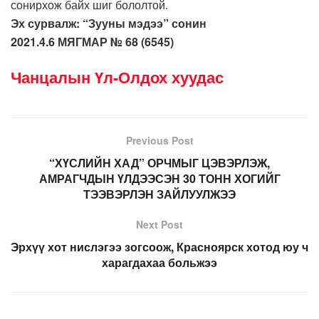
сонирхож байх шиг бололтой.
Эх сурвалж: “Зууны мэдээ” сонин
2021.4.6 МЯГМАР № 68 (6545)
Чанцалын Үл-Олдох хуудас
Previous Post
“ХҮСЛИЙН ХАД” ОРЧМЫГ ЦЭВЭРЛЭЖ,
АМРАГЧДЫН ҮЛДЭЭСЭН 30 ТОНН ХОГИЙГ
ТЭЭВЭРЛЭН ЗАЙЛУУЛЖЭЭ
Next Post
Эрхүү хот нислэгээ зогсоож, Красноярск хотод юу ч
харагдахаа больжээ