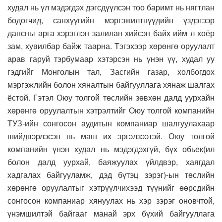
худал нь үл мэдэгдэх дэгсдүүлсэн тоо баримт нь нягтлан
бодогчид, санхүүгийн мэргэжилтнүүдийн үздэгээр
дансны арга хэрэглэн залилан хийсэн байх ийм л хоёр
зам, хувилбар байж таарна. Тэгэхээр хөрөнгө оруулалт
арав гаруй тэрбумаар хэтэрсэн нь үнэн үү, худал уу
гэдгийг Монголын тал, Засгийн газар, холбогдох
мэргэжлийн болон хяналтын байгууллага хянаж шалгах
ёстой. Гэтэл Оюу толгой төслийн зөвхөн далд уурхайн
хөрөнгө оруулалтын хэтрэлтийг Оюу толгой компанийн
ТУЗ-ийн сонгосон аудитын компаниар шалгуулахаар
шийдвэрлэсэн нь маш их эргэлзээтэй. Оюу толгой
компанийн үнэн худал нь мэдэгдэхгүй, бүх обьек(ил
болон далд уурхай, баяжуулах үйлдвэр, хаягдал
хадгалах байгууламж, дэд бүтэц зэрэг)-ын төслийн
хөрөнгө оруулалтыг хэтрүүлчихээд түүнийг өөрсдийн
сонгосон компаниар хянуулах нь хэр зэрэг оновчтой,
үнэмшилтэй байгааг манай эрх бүхий байгууллага