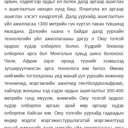
арвин, хэдийгээр ордыг ил болон далд аргаар ашиглах
ч ашиглалтын нөхцөл хүнд биш. Ялангуяа ил аргаар
ашиглах хэсэгт хүндрэлгүй. Далд уурхайд ашиглалтын
үйл ажиллагаа 1300 метрийн гүн хүртэл таван түвшинд
явагдана. Дэлхийн хаана ч байдаг далд уурхайн
технологийн үйл ажиллагааны дагуу л Оюу толгой
ордоос хүдэр олборлох болно. Хүдрийг блокоор
олборлох арга бол Монголын хувьд шинэ болохоос
Чили, Африк зэрэг оронд түүнийг эзэмшээд
зүгширүүлчихсэн арга технологи юм билээ. Өмнөх
нийгмийн тогтолцооны үед манай уул уурхайн инженер
техникчид, мэргэжлийн ажилчид гянтболд(вольфрам),
хайлуур жоншны хэд хэдэн ордын ашиглалтыг 200-400
метрийн гүнд явуулж, өнөөгийн Оюу толгой ордоос
хүдэр олборлох аргаас арай өөр аргаар хүдэр
олборлож байсан юм. Оюу толгойн уурхайд гадаадын
өндөр мэдлэг мэргэжил,туршлагатай мэргэжилтүүд
манай хүмүүсийг далд уурхайн үйл ажиллагааны арга