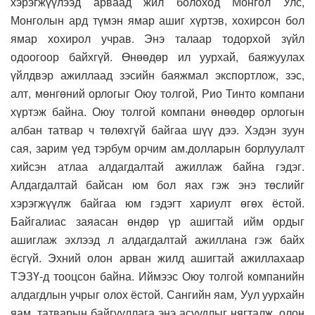
хэрэгжүүлээд арваад жил болоход Монгол Улс,
Монголын ард түмэн ямар ашиг хүртэв, хохирсон бол
ямар хохирол учрав. Энэ талаар тодорхой зүйл
одоогоор байхгүй. Өнөөдөр ил уурхай, баяжуулах
үйлдвэр ажиллаад зэсийн баяжмал экспортлож, зэс,
алт, мөнгөний орлогыг Оюу толгой, Рио Тинто компани
хүртэж байна. Оюу толгой компани өнөөдөр орлогын
албан татвар ч төлөхгүй байгаа шүү дээ. Хэдэн зуун
сая, зарим үед тэрбум орчим ам.долларын борлуулалт
хийсэн атлаа алдагдалтай ажиллаж байна гэдэг.
Алдагдалтай байсан юм бол яах гэж энэ төслийг
хэрэгжүүлж байгаа юм гэдэгт хариулт өгөх ёстой.
Байгалиас заяасан өндөр үр ашигтай ийм ордыг
ашиглаж эхлээд л алдагдалтай ажиллана гэж байх
ёсгүй. Эхний олон арван жилд ашигтай ажиллахаар
ТЭЗҮ-д тооцсон байна. Иймээс Оюу толгой компанийн
алдагдлын учрыг олох ёстой. Сангийн яам, Уул уурхайн
яам, татварын байгууллага энэ асуудлыг нягталж, олон