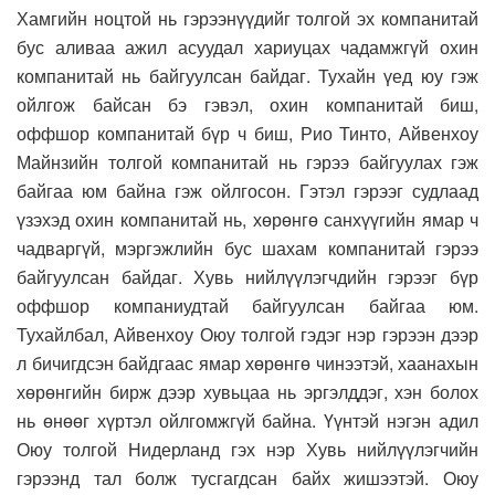
Хамгийн ноцтой нь гэрээнүүдийг толгой эх компанитай
бус аливаа ажил асуудал хариуцах чадамжгүй охин
компанитай нь байгуулсан байдаг. Тухайн үед юу гэж
ойлгож байсан бэ гэвэл, охин компанитай биш,
оффшор компанитай бүр ч биш, Рио Тинто, Айвенхоу
Майнзийн толгой компанитай нь гэрээ байгуулах гэж
байгаа юм байна гэж ойлгосон. Гэтэл гэрээг судлаад
үзэхэд охин компанитай нь, хөрөнгө санхүүгийн ямар ч
чадваргүй, мэргэжлийн бус шахам компанитай гэрээ
байгуулсан байдаг. Хувь нийлүүлэгчдийн гэрээг бүр
оффшор компаниудтай байгуулсан байгаа юм.
Тухайлбал, Айвенхоу Оюу толгой гэдэг нэр гэрээн дээр
л бичигдсэн байдгаас ямар хөрөнгө чинээтэй, хаанахын
хөрөнгийн бирж дээр хувьцаа нь эргэлддэг, хэн болох
нь өнөөг хүртэл ойлгомжгүй байна. Үүнтэй нэгэн адил
Оюу толгой Нидерланд гэх нэр Хувь нийлүүлэгчийн
гэрээнд тал болж тусгагдсан байх жишээтэй. Оюу