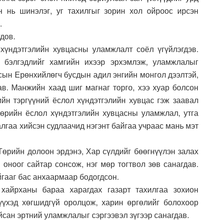
н нь шинэлэг, уг тахилгыг зорин хол ойроос ирсэн
.
дов.
 хүндэтгэлийн хувцасны уламжлалт соёл үгүйлэгдэв.
 бэлгэдлийг хамгийн ихээр эрхэмлэж, уламжлалыг
сын Ерөнхийлөгч бусдын адил энгийн монгол дээлтэй,
ав. Манжийн хаад шиг магнаг торго, хээ хуар болсон
ийн тэргүүний ёслол хүндэтгэлийн хувцас гэж заавал
 төрийн ёслол хүндэтгэлийн хувцасны уламжлал, утга
алгаа хийсэн судлаачид нэгэнт байгаа учраас мань мэт
Төрийн долоон эрдэнэ, Хар сүлдийг бөөгнүүлэн залах
 оноог сайтар сонсож, нэг мөр тогтвол зөв санагдав.
йгааг бас анхаармаар бодогдсон.
 хайрханы бараа харагдах газарт тахилгаа зохион
үүхэд хөгшидгүй оролцож, харин өргөлийг болохоор
йсан эртний уламжлалыг сэргээвэл зүгээр санагдав.