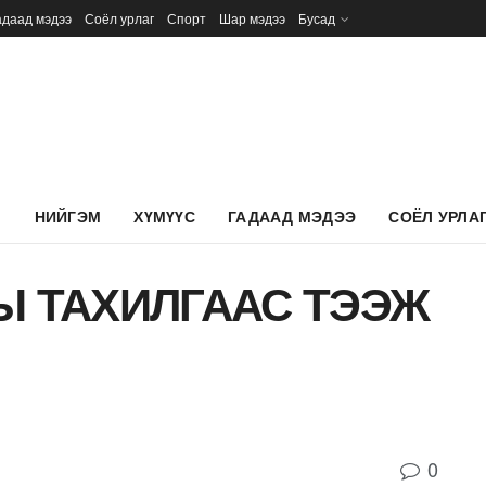
адаад мэдээ
Соёл урлаг
Спорт
Шар мэдээ
Бусад
Л
НИЙГЭМ
ХҮМҮҮС
ГАДААД МЭДЭЭ
СОЁЛ УРЛА
Ы ТАХИЛГААС ТЭЭЖ
0