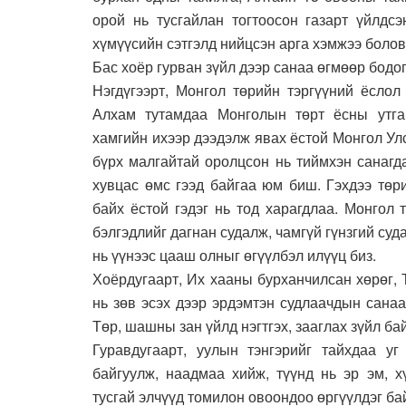
орой нь тусгайлан тогтоосон газарт үйлдсэ
хүмүүсийн сэтгэлд нийцсэн арга хэмжээ болов
Бас хоёр гурван зүйл дээр санаа өгмөөр бодог
Нэгдүгээрт, Монгол төрийн тэргүүний ёслол
Алхам тутамдаа Монголын төрт ёсны утга
хамгийн ихээр дээдэлж явах ёстой Монгол Ул
бүрх малгайтай оролцсон нь тиймхэн санагд
хувцас өмс гээд байгаа юм биш. Гэхдээ төр
байх ёстой гэдэг нь тод харагдлаа. Монгол
бэлгэдлийг дагнан судалж, чамгүй гүнзгий суд
нь үүнээс цааш олныг өгүүлбэл илүүц биз.
Хоёрдугаарт, Их хааны бурханчилсан хөрөг, 
нь зөв эсэх дээр эрдэмтэн судлаачдын санаа
Төр, шашны зан үйлд нэгтгэх, зааглах зүйл ба
Гуравдугаарт, уулын тэнгэрийг тайхдаа уг
байгуулж, наадмаа хийж, түүнд нь эр эм, х
тусгай элчүүд томилон овоондоо өргүүлдэг ба