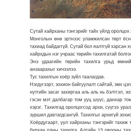
Сутай хайрханы тэнгэрийг тайх үйлд оролцох 
Монголын өнө эртнээс уламжилсан төрт ёсн
тахиад байдаггүй. Сутай бол яалтгүй харсан 
хайрхдын нэг учраас төрийн тахилгатай болго
Энэ удаагийн төрийн тахилга урьд өмний
анзаарахыг хичээлээ.
Тус тахилгын хоёр зүйл таалагдав.
Нэгдүгээрт, зохион байгуулалт сайтай, эмх цэ
нутгийн засаг захиргаа аль аль нь бэлтгэл, 
гэсэн мэт далбагар том ууц шүүс, данхар то
хэрэг. Тахилгад оролцогсод архи, сүүгээ ура
зуршил давтагдсангүй. Тахилгыг архигүй зохи
Хоёрдугаарт, уул хайрханы тэнгэрийг тахиж 
бурхан одны тахилга, Алтайн 13 овооны тах