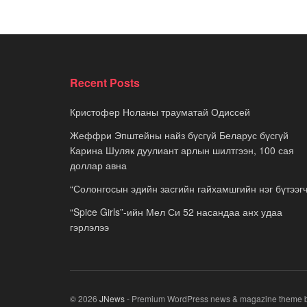
Recent Posts
Кристофер Ноланы трауматай Одиссей
Жеффри Эпштейны найз бүсгүй Беларус бүсгүй
Карина Шуляк дуулиант арлын шилтгээн, 100 сая
доллар авна
“Солонгосын эдийн засгийн гайхамшгийн нэг бүтээгч
“Spice Girls”-ийн Мел Си 52 насандаа анх удаа
гэрлэлээ
© 2026
JNews
- Premium WordPress news & magazine theme 