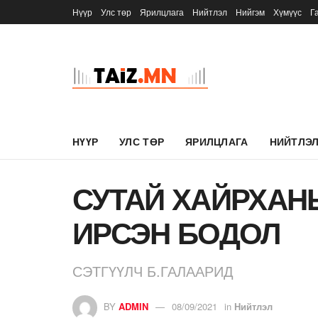
Нүүр
Улс төр
Ярилцлага
Нийтлэл
Нийгэм
Хүмүүс
Г
НҮҮР
УЛС ТӨР
ЯРИЛЦЛАГА
НИЙТЛЭ
СУТАЙ ХАЙРХАН
ИРСЭН БОДОЛ
СЭТГҮҮЛЧ Б.ГАЛААРИД
BY
ADMIN
08/09/2021
in
Нийтлэл