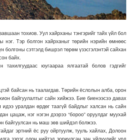
завшаан тохиов. Уул хайрханы тэнгэрийг тайх үйл бол
ы нэг. Тэр болгон хайрханыг төрийн нэрийн өмнөөс
хүн болгоны сэтгэлд бишрэл төрөм үзэсгэлэнтэй сайхан
сон байх.
н тахилгуудаас юугаараа ялгаатай болов гэдгийг
гцтэй байсан нь таалагдав. Төрийн ёслолын алба, орон
зохион байгуулалтыг сайн хийжээ. Бие биенээсээ давах
м идээ уралдан өрдөг таагүй байдлыг халсан нь сайн
лдан цацаж, нэг нэгэн дээрээ “бороо” оруулдаг муухай
он байгуулсан нь маш зөв шийдэл болжээ.
тайдаг эртний ёс руу ойртуулж, тууль хайлах, Долоон
илга зэрэг олон нийтэд зориулсан зан үйлүүдийг урд