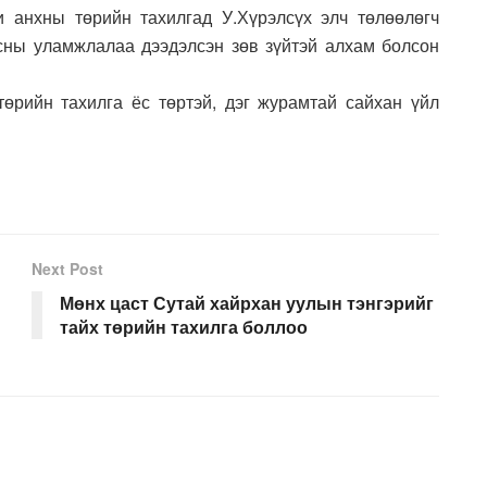
 анхны төрийн тахилгад У.Хүрэлсүх элч төлөөлөгч
ёсны уламжлалаа дээдэлсэн зөв зүйтэй алхам болсон
өрийн тахилга ёс төртэй, дэг журамтай сайхан үйл
Next Post
Мөнх цаст Сутай хайрхан уулын тэнгэрийг
тайх төрийн тахилга боллоо