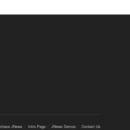
chase JNews
Intro Page
JNews Demos
Contact Us