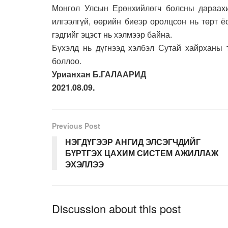
Монгол Улсын Ерөнхийлөгч болсны дараахи
илгээлгүй, өөрийн биеэр оролцсон нь төрт 
гэдгийг эцэст нь хэлмээр байна.
Бүхэлд нь дүгнээд хэлбэл Сутай хайрханы т
боллоо.
Урианхан Б.ГАЛААРИД
2021.08.09.
Previous Post
НЭГДҮГЭЭР АНГИД ЭЛСЭГЧДИЙГ
БҮРТГЭХ ЦАХИМ СИСТЕМ АЖИЛЛАЖ
ЭХЭЛЛЭЭ
Discussion about this post