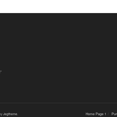
”
Home Page 1
Pur
by
Jegtheme
.