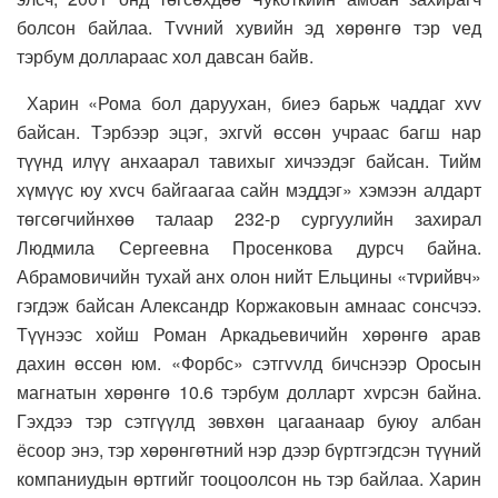
болсон байлаа. Тvvний хувийн эд хөрөнгө тэр vед
тэрбум доллараас хол давсан байв.
Харин «Рома бол даруухан, биеэ барьж чаддаг хvv
байсан. Тэрбээр эцэг, эхгvй өссөн учраас багш нар
түүнд илүү анхаарал тавихыг хичээдэг байсан. Тийм
хүмүүс юу хvсч байгаагаа сайн мэддэг» хэмээн алдарт
төгсөгчийнхөө талаар 232-р сургуулийн захирал
Людмила Сергеевна Просенкова дурсч байна.
Абрамовичийн тухай анх олон нийт Ельцины «тvрийвч»
гэгдэж байсан Александр Коржаковын амнаас сонсчээ.
Түүнээс хойш Роман Аркадьевичийн хөрөнгө арав
дахин өссөн юм. «Форбс» сэтгvvлд бичснээр Оросын
магнатын хөрөнгө 10.6 тэрбум долларт хvрсэн байна.
Гэхдээ тэр сэтгүүлд зөвхөн цагаанаар буюу албан
ёсоор энэ, тэр хөрөнгөтний нэр дээр бүртгэгдсэн түүний
компаниудын өртгийг тооцоолсон нь тэр байлаа. Харин