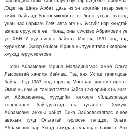
Маландина тийм ч хангалуун бус гэр бvлд өсч торнижээ.
/Эцэг нь Шинэ Арбат дахь нэгэн зоогийн газар зөөгч
хийж байгаад болгоомжгvйгээсээ болж ухсан нvхэнд
унан нас баржээ/. Гэвч авга эгч нь бvсгvйг нэр хvндтэй
ажилд оруулж өгөв. Наяад оны сvvлээр Абрамович үе
үе ХБНГУ руу нисдэг байжээ. Ингээд 1991 онд тэд
хуримлав. Эхнэр байсан Ирина нь түүнд таван хөөрхөн
хүүхэд төрүүлж өгсөн.
Ноён Абрамович Ирина Маладинагаас өмнө Ольга
Лысоватай ханилж байлаа. Тэд анх Ухтад танилцсан
байна. Тэд 1987 онд гэрлээд Москвад шилжин иржээ.
Өмнө нь намын том зүтгэлтэн байсан эхнэрийнх нь эцэг,
эх Абрамовичид хүүхдийн тоглоом vйлдвэрлэдэг
хоршоолол байгуулахад нь тусалжээ. Хүмүүс
Абрамович анхны хайрт Вика Забровскаягээс өшөө
авахын тулд Ольгатай гэрлэсэн гэлцдэг. Ольга,
Абрамович нар Ухтад хамтдаа суралцаж байжээ. Анх