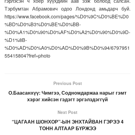
гэрлэсэн ч хоёр хүүхдийн аав ээж болоод салсан.
Тэрбумтан Абрамович одоо Лондонд амьдарч буй.
https://www.facebook.com/pages/%D0%9C%D0%BE%D0
%BD%D0%B3%D0%BE%D0%BB-
%D0%A1%D0%90%D0%AF%D0%A2%D0%90%D0%9D-
%D1%8B-
%D0%AD%D0%A0%D0%AD%D0%9B%D0%94/6797951
55415804?fref=photo
Previous Post
О.Баасанхүү: Чимгээ, Содномдаржаа нарыг гэмт
хэрэг хийсэн гэдэгт эргэлздэггүй
Next Post
“ЦАГААН ШОНХОР”-ЫН ЭНХТАЙВАН ГЭРЭЭ 4
ТОНН АЛТААР БҮРЖЭЭ