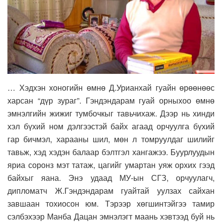
… Хэдхэн хоногийн өмнө Д.Урианхай гуайн өрөөнөөс
харсан “дүр зураг”. Гэндэндарам гуай орныхоо өмнө
эмнэлгийн жижиг тумбочкыг тавьчихаж. Дээр нь хинди
хэл бүхий ном дэлгээстэй байх агаад орчуулга бүхий
гар бичмэл, харааны шил, мөн л томруулдаг шилийг
тавьж, хэд хэдэн балаар бэлтгэл хангажээ. Буурлуудын
яриа соронз мэт татаж, цагийг умартан уяж орхих гээд
байхыг яана. Энэ удаад МУ-ын СГЗ, орчуулагч,
дипломатч Ж.Гэндэндарам гуайтай уулзах сайхан
завшаан тохиосон юм. Тэрээр хөгшинтэйгээ тамир
сэлбэхээр Манба Дацан эмнэлэгт маань хэвтээд буй нь