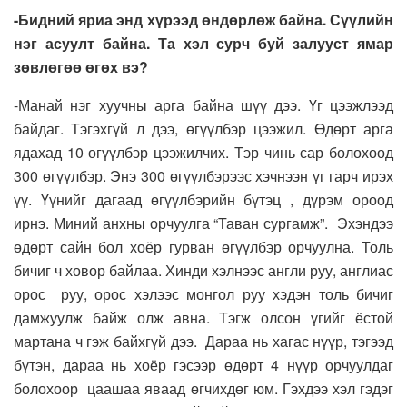
-Бидний яриа энд хүрээд өндөрлөж байна. Сүүлийн
нэг асуулт байна. Та хэл сурч буй залууст ямар
зөвлөгөө өгөх вэ?
-Манай нэг хуучны арга байна шүү дээ. Үг цээжлээд
байдаг. Тэгэхгүй л дээ, өгүүлбэр цээжил. Өдөрт арга
ядахад 10 өгүүлбэр цээжилчих. Тэр чинь сар болохоод
300 өгүүлбэр. Энэ 300 өгүүлбэрээс хэчнээн үг гарч ирэх
үү. Үүнийг дагаад өгүүлбэрийн бүтэц , дүрэм ороод
ирнэ. Миний анхны орчуулга “Таван сургамж”. Эхэндээ
өдөрт сайн бол хоёр гурван өгүүлбэр орчуулна. Толь
бичиг ч ховор байлаа. Хинди хэлнээс англи руу, англиас
орос руу, орос хэлээс монгол руу хэдэн толь бичиг
дамжуулж байж олж авна. Тэгж олсон үгийг ёстой
мартана ч гэж байхгүй дээ. Дараа нь хагас нүүр, тэгээд
бүтэн, дараа нь хоёр гэсээр өдөрт 4 нүүр орчуулдаг
болохоор цаашаа яваад өгчихдөг юм. Гэхдээ хэл гэдэг