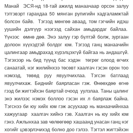
Манай ЭСЯ-нд 18-тай ажилд манаачаар орсон залуу
тэтгэвэрт гарахдаа 50 мянган рупигийн хадгаламжтай
болсон байв. Тэгээд мөнгөө аваад, том гэгчийн идэш
уушийн дэлгүүр нээгээд сайхан амьдардаг байлаа.
Үүнээс өмнө дөө. Энэ залуу гэр бүлтэй болж, зургаан
долоон хүүхэдтэй болдог юм. Тэгээд ганц манаачийн
цалингаар амьдрахад хүрэлцэхгүй байгаа нь андашгүй.
Тэгэхээр нь бид түүнд бас хэдэн төгрөг олоод өгчих
санаатай, нэг жилийнхээ төсөвт хаалгач гэсэн орон тоо
нэмээд, төвөд руу явуулчихлаа. Тэгсэн батлаад
явуулчихаж. Биднийг баярласан гэж. Өнөөхдөө өгнө
гээд би жигтэйхэн баяртай очоод уулзлаа. Таны цалинг
энэ жилээс нэмэх боллоо гэсэн их л баярлаж байна.
Тэгснээ би юу хийх юм гэж асуухаар нь манаачийнхаа
хажуугаар хаалгач хийнэ гэв. Хаалгач нь юу хийх юм
гэнэ. Ажлынхаа зав чөлөөгөөр хашаанд унасан ганц нэг
хогийг цэвэрлэчихэд болно доо гэлээ. Тэгтэл жигтэйхэн