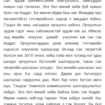
сан, эрдэм шинжилгээний байгууллага, аймгуудын
номын сан гэхчилэн. Энэ бол миний хийж буй номын
буян гэж боддог. Би мөнгөтэйдөө биш юм. Өнөөдөр муу
хөгшинтэйгээ тэтгэврийнхээ хэдээр л амьдарч байна.
Гэхдээ би чинь насаараа орчуулга хийлээ. Орчуулгын
эрдэм гэдэг чинь гайхамшигтай эрдэм юм аа. Иймээс
энд өөрийн өчүүхэн дэмийг үзүүлчих юм сан гэж
боддог. Орчуулагчдадаа урам өгөхөөр тэтгэврийн
хэдээсээ илүүчилж хураасаар 50-иад сая төгрөгтэй
болсон юм. 2015 оноос хойш хоёр жил тутамд нэг удаа
шилдэг орчуулгын бүтээлийг шалгаруулж, таван сая
төгрөгийн шагналыг олгодог. Энэ жилийн шагналыг энэ
оны ирэх 9-р сард олгоно. Дөрөв дэх бүтээлдээ
шагналаа гардуулна даа. Жил бүр олон бүтээл ирнэ
шүү. Тэндээс томилсон коммисынхон шалгаруулалтыг
хийдэг. Энэ бол миний хийж байгаа буян гэж боддог.
Өөрөө номоо хийгээд тараая. Ном хийдэг хүнийг бас
дэмжье тусалъя, урам хайрлая л гэж боддог. Би бол