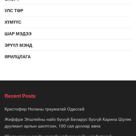
УЛС ТӨР
ХҮМҮҮС
ШАР МЭДЭЭ
ЭРҮҮЛ МЭНД
ЯРИЛЦЛАГА
Recent Posts
Кристофер Ноланы трауматай Одиссей
Жеффри Эпштейны найз бүсгүй Беларус бүсгүй Карина Шуляк
дуулиант арлын шилтгээн, 100 сая доллар авна