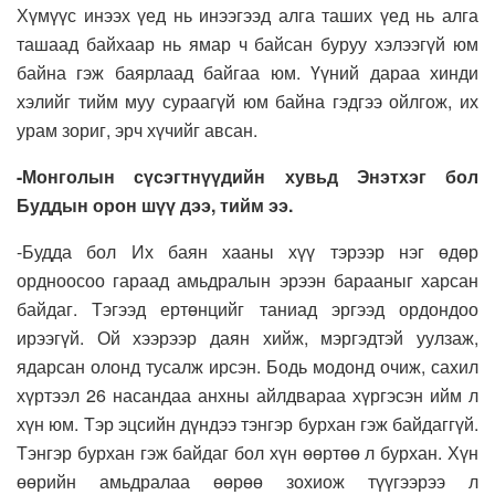
Хүмүүс инээх үед нь инээгээд алга таших үед нь алга
ташаад байхаар нь ямар ч байсан буруу хэлээгүй юм
байна гэж баярлаад байгаа юм. Үүний дараа хинди
хэлийг тийм муу сураагүй юм байна гэдгээ ойлгож, их
урам зориг, эрч хүчийг авсан.
-Монголын сүсэгтнүүдийн хувьд Энэтхэг бол
Буддын орон шүү дээ, тийм ээ.
-Будда бол Их баян хааны хүү тэрээр нэг өдөр
ордноосоо гараад амьдралын эрээн барааныг харсан
байдаг. Тэгээд ертөнцийг таниад эргээд ордондоо
ирээгүй. Ой хээрээр даян хийж, мэргэдтэй уулзаж,
ядарсан олонд тусалж ирсэн. Бодь модонд очиж, сахил
хүртээл 26 насандаа анхны айлдвараа хүргэсэн ийм л
хүн юм. Тэр эцсийн дүндээ тэнгэр бурхан гэж байдаггүй.
Тэнгэр бурхан гэж байдаг бол хүн өөртөө л бурхан. Хүн
өөрийн амьдралаа өөрөө зохиож түүгээрээ л