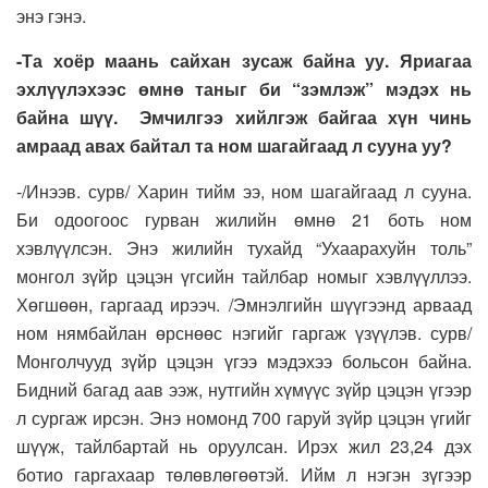
энэ гэнэ.
-Та хоёр маань сайхан зусаж байна уу. Яриагаа
эхлүүлэхээс өмнө таныг би “зэмлэж” мэдэх нь
байна шүү. Эмчилгээ хийлгэж байгаа хүн чинь
амраад авах байтал та ном шагайгаад л сууна уу?
-/Инээв. сурв/ Харин тийм ээ, ном шагайгаад л сууна.
Би одоогоос гурван жилийн өмнө 21 боть ном
хэвлүүлсэн. Энэ жилийн тухайд “Ухаарахуйн толь”
монгол зүйр цэцэн үгсийн тайлбар номыг хэвлүүллээ.
Хөгшөөн, гаргаад ирээч. /Эмнэлгийн шүүгээнд арваад
ном нямбайлан өрснөөс нэгийг гаргаж үзүүлэв. сурв/
Монголчууд зүйр цэцэн үгээ мэдэхээ больсон байна.
Бидний багад аав ээж, нутгийн хүмүүс зүйр цэцэн үгээр
л сургаж ирсэн. Энэ номонд 700 гаруй зүйр цэцэн үгийг
шүүж, тайлбартай нь оруулсан. Ирэх жил 23,24 дэх
ботио гаргахаар төлөвлөгөөтэй. Ийм л нэгэн зүгээр