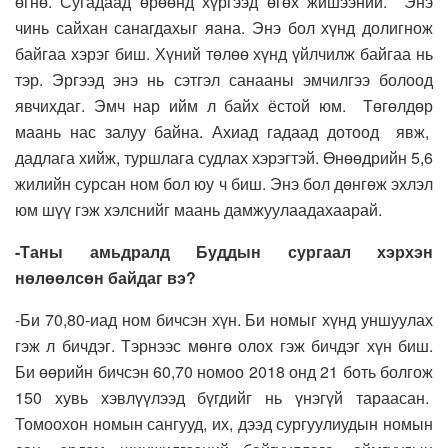
өгнө. Сугадаад өрөөнд хүргээд өгөх жишээний. Энэ
чинь сайхан санагдахыг яана. Энэ бол хүнд долигнож
байгаа хэрэг биш. Хүний төлөө хүнд үйлчилж байгаа нь
тэр. Эргээд энэ нь сэтгэл санааны эмчилгээ болоод
явчихдаг. Эмч нар ийм л байх ёстой юм. Төгөлдөр
маань нас залуу байна. Ахиад гадаад дотоод явж,
дадлага хийж, туршлага судлах хэрэгтэй. Өнөөдрийн 5,6
жилийн сурсан ном бол юу ч биш. Энэ бол дөнгөж эхлэл
юм шүү гэж хэлснийг маань дамжуулаадахаарай.
-Таны амьдралд Буддын сургаал хэрхэн
нөлөөлсөн байдаг вэ?
-Би 70,80-иад ном бичсэн хүн. Би номыг хүнд уншуулах
гэж л бичдэг. Тэрнээс мөнгө олох гэж бичдэг хүн биш.
Би өөрийн бичсэн 60,70 номоо 2018 онд 21 боть болгож
150 хувь хэвлүүлээд бүгдийг нь үнэгүй тараасан.
Томоохон номын сангууд, их, дээд сургуулиудын номын