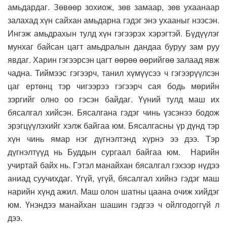
амьдардаг. Зөвөөр зохиож, зөв замаар, зөв ухаанаар
залахад хүн сайхан амьдарна гэдэг энэ ухааныг нээсэн.
Ингэж амьдрахын тулд хүн гэгээрэх хэрэгтэй. Бүдүүлэг
мунхаг байсан цагт амьдралын дандаа буруу зам руу
явдаг. Харин гэгээрсэн цагт өөрөө өөрийгөө залаад явж
чадна. Тиймээс гэгээрч, танил хүмүүсээ ч гэгээрүүлсэн
цаг ертөнц тэр чигээрээ гэгээрч сая бодь мөрийн
зэргийг олно оо гэсэн байдаг. Үүний тулд маш их
бясалгал хийсэн. Бясалгана гэдэг чинь үзсэнээ бодож
эрэгцүүлэхийг хэлж байгаа юм. Бясалгасны үр дүнд тэр
хүн чинь ямар нэг дүгнэлтэнд хүрнэ ээ дээ. Тэр
дүгнэлтүүд нь Буддын сургаал байгаа юм. Нарийн
учиртай байх нь. Гэтэл манайхан бясалгал гэхээр нүдээ
аниад суучихдаг. Үгүй, үгүй, бясалгал хийнэ гэдэг маш
нарийн хүнд ажил. Маш олон шатны цаана очиж хийдэг
юм. Үнэндээ манайхан шашин гэдгээ ч ойлгодоггүй л
дээ.