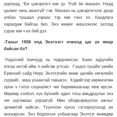
уурлаад, “Би цэвэрлэгч юм уу. Үгүй би манаач. Наад
цалинг чинь авахгүй” гэв. Манаач нь цэвэрлэгчээс доор
албан тушаал учраас тэр юм гэнэ ээ. Хандлага
харагдаж байгаа биз. Энэ жижиг жишээнээс эхлээд
сурах юм ч их бий дээ.
-Таныг 1958 онд Энэтхэгт очиход цаг үе ямар
байсан бэ?
-Үндэсний баячууд нь тодорчихсон. Баян ядуугийн
ялгаа ихтэй ийм л нийгэм угтсан. Гэхдээ тухайн үеийн
Ерөнхий сайд Неру Энэтхэгийн өнөө цагийн хөгжлийн
суурийг, маш ухаантай тавьжээ. Хэдийгээр хөрөнгөтөн
орон ч гэлээ социалист чиг баримжаагаар явж ирсэн.
Өөрөөр хэлбэл, хүн бүхнийг адил тэгш амьдруулах энэ
чиг шугамаас ухраагүй. Мөн үйлдвэржүүлэх ажлыг
эрчимтэй хийсэн. Түүнчлэн хүнээ гэгээрүүлэхэд их
анхаарсан. Энэ бодлогын улбаагаар Энэтхэг өнөөдөр