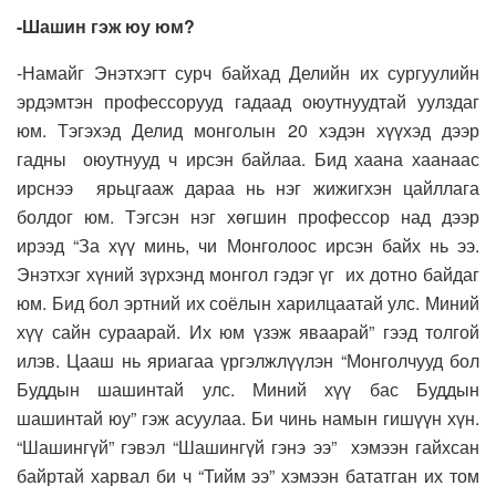
-Шашин гэж юу юм?
-Намайг Энэтхэгт сурч байхад Делийн их сургуулийн
эрдэмтэн профессорууд гадаад оюутнуудтай уулздаг
юм. Тэгэхэд Делид монголын 20 хэдэн хүүхэд дээр
гадны оюутнууд ч ирсэн байлаа. Бид хаана хаанаас
ирснээ ярьцгааж дараа нь нэг жижигхэн цайллага
болдог юм. Тэгсэн нэг хөгшин профессор над дээр
ирээд “За хүү минь, чи Монголоос ирсэн байх нь ээ.
Энэтхэг хүний зүрхэнд монгол гэдэг үг их дотно байдаг
юм. Бид бол эртний их соёлын харилцаатай улс. Миний
хүү сайн сураарай. Их юм үзэж яваарай” гээд толгой
илэв. Цааш нь яриагаа үргэлжлүүлэн “Монголчууд бол
Буддын шашинтай улс. Миний хүү бас Буддын
шашинтай юу” гэж асуулаа. Би чинь намын гишүүн хүн.
“Шашингүй” гэвэл “Шашингүй гэнэ ээ” хэмээн гайхсан
байртай харвал би ч “Тийм ээ” хэмээн бататган их том