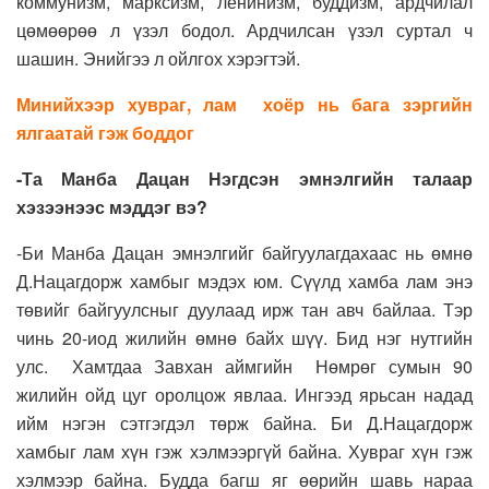
коммунизм, марксизм, ленинизм, буддизм, ардчилал
цөмөөрөө л үзэл бодол. Ардчилсан үзэл суртал ч
шашин. Энийгээ л ойлгох хэрэгтэй.
Минийхээр хувраг, лам хоёр нь бага зэргийн
ялгаатай гэж боддог
-Та Манба Дацан Нэгдсэн эмнэлгийн талаар
хэзээнээс мэддэг вэ?
-Би Манба Дацан эмнэлгийг байгуулагдахаас нь өмнө
Д.Нацагдорж хамбыг мэдэх юм. Сүүлд хамба лам энэ
төвийг байгуулсныг дуулаад ирж тан авч байлаа. Тэр
чинь 20-иод жилийн өмнө байх шүү. Бид нэг нутгийн
улс. Хамтдаа Завхан аймгийн Нөмрөг сумын 90
жилийн ойд цуг оролцож явлаа. Ингээд ярьсан надад
ийм нэгэн сэтгэгдэл төрж байна. Би Д.Нацагдорж
хамбыг лам хүн гэж хэлмээргүй байна. Хувраг хүн гэж
хэлмээр байна. Будда багш яг өөрийн шавь нараа