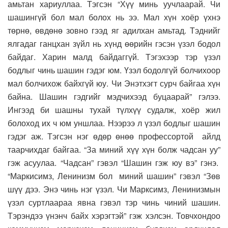
амьтан хариуллаа. Тэгсэн “Хүү минь уучлаарай. Чи
шашингүй бол мал болох нь ээ. Мал хүн хоёр үхнэ
төрнө, өвдөнө зовно гээд яг адилхан амьтад. Тэднийг
ялгадаг ганцхан зүйл нь хүнд өөрийн гэсэн үзэл бодол
байдаг. Харин малд байдаггүй. Тэгэхээр тэр үзэл
бодлыг чинь шашин гэдэг юм. Үзэл бодолгүй болчихоор
мал болчихож байхгүй юу. Чи Энэтхэгт сурч байгаа хүн
байна. Шашин гэдгийг мэдчихээд буцаарай” гэлээ.
Ингээд би шашны тухай түлхүү судалж, хоёр жил
болоход их ч юм уншлаа. Нээрээ л үзэл бодлыг шашин
гэдэг аж. Тэгсэн нэг өдөр өнөө профессортой айлд
таарчихдаг байгаа. “За миний хүү хүн болж чадсан уу”
гэж асуулаа. “Чадсан” гэвэл “Шашин гэж юу вэ” гэнэ.
“Маркисимз, Ленинизм бол миний шашин” гэвэл “Зөв
шүү дээ. Энэ чинь нэг үзэл. Чи Марксимз, Ленинизмын
үзэл суртлаараа явна гэвэл тэр чинь чиний шашин.
Тэрэндээ үнэнч байх хэрэгтэй” гэж хэлсэн. Товчхондоо