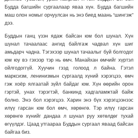
Будда багшийн сургаалаар яваа хүн. Будда багшийн
маш олон номыг орчуулсан нь энэ биед маань “шингэж”
дээ.
Буддын ганц үзэн ядаж байсан юм бол шунал. Хүн
шунал тачаалаас ангид байлгаж чадвал хүн шиг
амьдарч чадна. Тэгэхээр шунал тачаалыг буй болгодог
юм юу вэ гэхээр тэр нь өмч. Манайхан өмчийг хүртэл
ойлгодоггүй. Хуучин гээд голоод л байна. Гэтэл
марксизм, ленинизмын сургаалд хүний хэрэгцээ, өмч
гэж хоёр ялгаатай зүйл байдаг юм. Хүн өөрийн орон
гэртэй, унах тэрэгтэй, банкинд хадгаламжтай байж
болно. Энэ бол хэрэгцээ. Харин энэ бүх хэрэгцээнээс
илүү гарсан юм бол өмч, хөрөнгө. Тэр илүү гарсан
хөрөнгө хүнийг дандаа л шунал руу хөтөлдөг тухай
өгүүлдэг. Цаад утгаараа Буддын сургаал яваад байсан
байгаа биз.