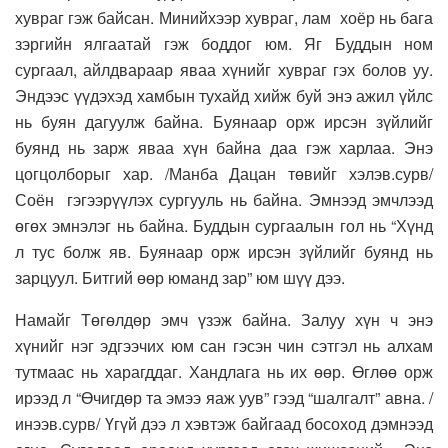
хувраг гэж байсан. Минийхээр хувраг, лам хоёр нь бага
зэргийн ялгаатай гэж боддог юм. Яг Буддын ном
сургаал, айлдвараар яваа хүнийг хувраг гэх болов уу.
Эндээс үүдэхэд хамбын тухайд хийж буй энэ ажил үйлс
нь буян дагуулж байна. Буянаар орж ирсэн зүйлийг
буянд нь зарж яваа хүн байна даа гэж харлаа. Энэ
цогцолборыг хар. /Манба Дацан төвийг хэлэв.сурв/
Соён гэгээрүүлэх сургууль нь байна. Эмнээд эмчлээд
өгөх эмнэлэг нь байна. Буддын сургаалын гол нь “Хүнд
л тус болж яв. Буянаар орж ирсэн зүйлийг буянд нь
зарцуул. Битгий өөр юманд зар” юм шүү дээ.
Намайг Төгөлдөр эмч үзэж байна. Залуу хүн ч энэ
хүнийг нэг эдгээчих юм сан гэсэн чин сэтгэл нь алхам
тутмаас нь харагддаг. Хандлага нь их өөр. Өглөө орж
ирээд л “Өчигдөр та эмээ яаж уув” гээд “шалгалт” авна. /
инээв.сурв/ Үгүй дээ л хэвтэж байгаад босоход дэмнээд