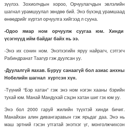
зүүлээ. Зохиолчдын хороо, Орчуулагчдын эвлэлийн
шагнал урамшуулал зөндөө бий. Энэ бүхэнд урамшаад
өнөөдрийг хүртэл орчуулга хийгээд л сууна.
-Одоо ямар ном орчуулж суугаа юм. Хинди
үсэгнүүд ийм байдаг байх нь ээ.
-Энэ их сонин ном. Энэтхэгийн яруу найрагч, сэтгэгч
Рабиндранат Таагүр гэж дуулсан уу.
-Дуулалгүй яахав. Буруу санаагүй бол азиас анхны
Нобелийн шагнал хүртсэн хүн.
-Түүний “Бэр хатан” гэж энэ ном нэгэн хааны бэрийн
тухай юм. Манай Мандухай сэцэн хатан шиг гэх юм уу.
Энэ бол 2000 гаруй жилийн түүхтэй хинди бичиг.
Манайхан алин дивангаравын гэж ярьдаг даа. Энэ нь
маш эртний гэсэн утгатай энэтхэг үг, монголжчихсон