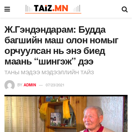
Ж.Гэндэндарам: Будда
багшийн маш олон номыг
орчуулсан нь энэ биед
маань “шингэж” дээ
ТАНЫ МЭДЭЭ МЭДЭЭЛЛИЙН ТАЙЗ
BY
ADMIN
07/23/2021