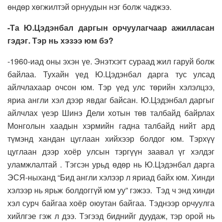
өндөр хөгжилтэй орнуудын нэг болж чаджээ.
-Та Ю.Цэдэнбал даргын орчуулагчаар ажилласан
гэдэг. Тэр нь хэзээ юм бэ?
-1960-иад оны эхэн үе. Энэтхэгт сураад жил гаруй болж
байлаа. Тухайн үед Ю.Цэдэнбал дарга тус улсад
айлчлахаар очсон юм. Тэр үед улс төрийн хэлэлцээ,
яриа англи хэл дээр явдаг байсан. Ю.Цэдэнбал даргыг
айлчлах үеэр Шинэ Дели хотын төв талбайд байрлах
Монголын хаадын хэрмийн гадна талбайд нийт ард
түмэнд хандан цуглаан хийхээр болдог юм. Тэрхүү
цуглаан дээр хоёр улсын тэргүүн заавал үг хэлдэг
уламжлалтай . Тэгсэн урьд өдөр нь Ю.Цэдэнбал дарга
ЭСЯ-ныханд “Бид англи хэлээр л яриад байх юм. Хинди
хэлээр нь ярьж болдоггүй юм уу” гэжээ. Тэд ч энд хинди
хэл сурч байгаа хоёр оюутан байгаа. Тэднээр орчуулга
хийлгэе гэж л дээ. Тэгээд биднийг дуудаж, тэр орой нь