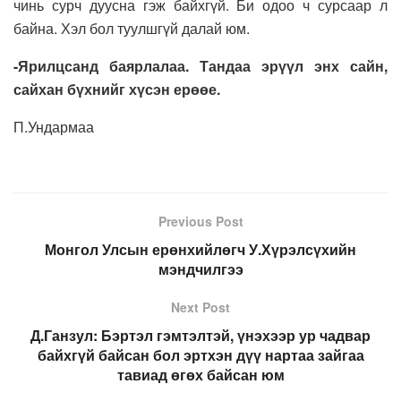
чинь сурч дуусна гэж байхгүй. Би одоо ч сурсаар л
байна. Хэл бол туулшгүй далай юм.
-Ярилцсанд баярлалаа. Тандаа эрүүл энх сайн,
сайхан бүхнийг хүсэн ерөөе.
П.Ундармаа
Previous Post
Монгол Улсын ерөнхийлөгч У.Хүрэлсүхийн
мэндчилгээ
Next Post
Д.Ганзул: Бэртэл гэмтэлтэй, үнэхээр ур чадвар
байхгүй байсан бол эртхэн дүү нартаа зайгаа
тавиад өгөх байсан юм