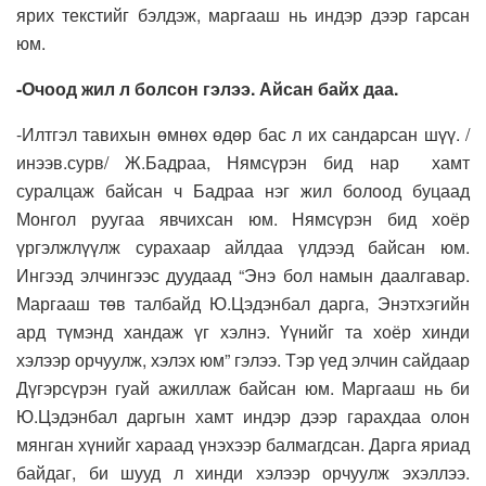
ярих текстийг бэлдэж, маргааш нь индэр дээр гарсан
юм.
-Очоод жил л болсон гэлээ. Айсан байх даа.
-Илтгэл тавихын өмнөх өдөр бас л их сандарсан шүү. /
инээв.сурв/ Ж.Бадраа, Нямсүрэн бид нар хамт
суралцаж байсан ч Бадраа нэг жил болоод буцаад
Монгол руугаа явчихсан юм. Нямсүрэн бид хоёр
үргэлжлүүлж сурахаар айлдаа үлдээд байсан юм.
Ингээд элчингээс дуудаад “Энэ бол намын даалгавар.
Маргааш төв талбайд Ю.Цэдэнбал дарга, Энэтхэгийн
ард түмэнд хандаж үг хэлнэ. Үүнийг та хоёр хинди
хэлээр орчуулж, хэлэх юм” гэлээ. Тэр үед элчин сайдаар
Дүгэрсүрэн гуай ажиллаж байсан юм. Маргааш нь би
Ю.Цэдэнбал даргын хамт индэр дээр гарахдаа олон
мянган хүнийг хараад үнэхээр балмагдсан. Дарга яриад
байдаг, би шууд л хинди хэлээр орчуулж эхэллээ.