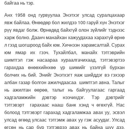
байгаа нь тэр.
Анх 1958 онд гурвуулаа Энэтхэг улсад суралцахаар
явж байлаа. Өнөөдөр бол жилдээ 100 гаруй хүн Энэтхэг
рүү явдаг болж. Өрнөдөд байхгүй олон зүйлийг тэднээс
харж болно. Даанч манайхан хажуудахаа харахгүй өрнө
л гээд шогшроод байх юм. Хичнээн харамсалтай. Сурах
юм ямар их гээч. Тухайлбал, манайх тэтгэврийн
шимтгэл гэж насаараа хураалгачихаад, тэтгэвэртээ
гарахдаа өнөөхийнхөө үр шимийг үзэлгүй бурхан
болчих нь бий. Энийг Энэтхэгт яаж шийддэг вэ гэхээр
албан газар болгон ажилчдаасаа шимтгэл авна. Талыг
нь ажилтан өөрөө, талыг нь байгуулагаас гаргаад
хадгаламжийн дэвтэр нээчихдэг. Тэр дэвтрийг
тэтгэвэрт гарахаас нааш банк хэнд ч өгөхгүй. Нас
болоод тэтгэвэрт гарахад хадгаламжаа авах уу, эсвэл
улсад өгөөд улсаас тэтгэмж авах уу гэж асуудаг. Улсад
өгсөн нь сар бүр тэтгэврээ авах нь байна шүү дээ.