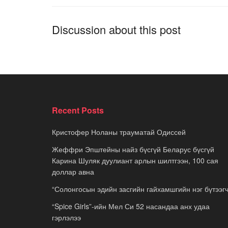
Discussion about this post
Recent Posts
Кристофер Ноланы трауматай Одиссей
Жеффри Эпштейны найз бүсгүй Беларус бүсгүй
Карина Шуляк дуулиант арлын шилтгээн, 100 сая
доллар авна
“Солонгосын эдийн засгийн гайхамшгийн нэг бүтээгч
“Spice Girls”-ийн Мел Си 52 насандаа анх удаа
гэрлэлээ