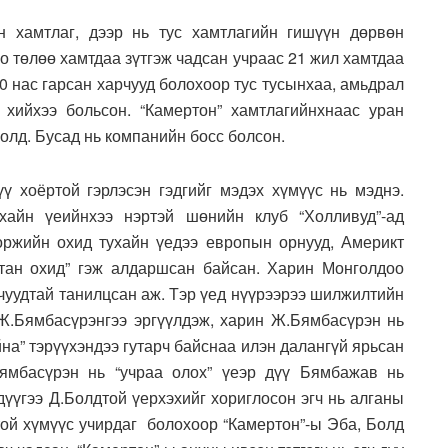
н хамтлаг, дээр нь тус хамтлагийн гишүүн дөрвөн
о төлөө хамтдаа зүтгэж чадсан учраас 21 жил хамтдаа
40 нас гарсан харчууд болохоор тус тусынхаа, амьдрал
 хийхээ больсон. “Камертон” хамтлагийнхнаас уран
Болд. Бусад нь компанийн босс болсон.
ү хоёртой гэрлэсэн гэдгийг мэдэх хүмүүс нь мэднэ.
хайн үеийнхээ нэртэй шөнийн клуб “Холливуд”-ад
ржийн охид тухайн үедээ европын орнууд, Америкт
лтан охид” гэж алдаршсан байсан. Харин Монголдоо
-чуудтай танилцсан аж. Тэр үед нүүрээрээ шилжилтийн
Ж.Бямбасүрэнгээ эргүүлдэж, харин Ж.Бямбасүрэн нь
на” тэрүүхэндээ гутарч байснаа илэн далангүй ярьсан
Бямбасүрэн нь “учраа олох” үеэр дүү Бямбажав нь
дүүгээ Д.Болдтой үерхэхийг хориглосон эгч нь алганы
стой хүмүүс учирдаг болохоор “Камертон”-ы Эба, Болд