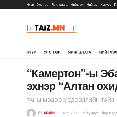
Нүүр
Улс төр
Ярилцлага
Нийтлэл
Нийгэм
Хүмүүс
Г
НҮҮР
УЛС ТӨР
ЯРИЛЦЛАГА
НИЙТЛЭ
“Камертон”-ы Эб
эхнэр “Алтан охи
ТАНЫ МЭДЭЭ МЭДЭЭЛЛИЙН ТАЙЗ
BY
ADMIN
07/18/2021
in
Хүмүүс
,
Шар мэд