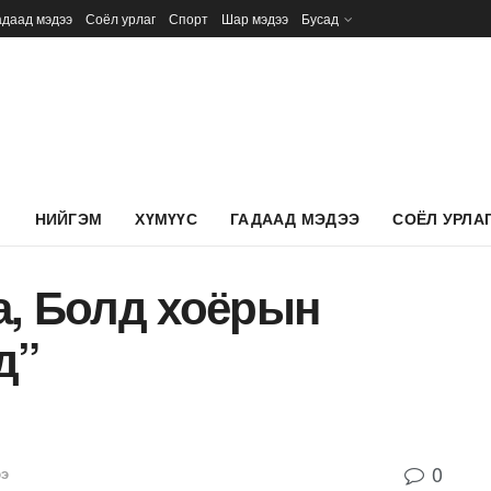
адаад мэдээ
Соёл урлаг
Спорт
Шар мэдээ
Бусад
Л
НИЙГЭМ
ХҮМҮҮС
ГАДААД МЭДЭЭ
СОЁЛ УРЛА
а, Болд хоёрын
д”
0
ээ