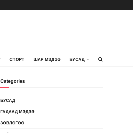
Г
СПОРТ
ШАР МЭДЭЭ
БУСАД
Categories
БУСАД
ГАДААД МЭДЭЭ
ЗӨВЛӨГӨӨ