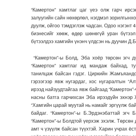
“Камертон” хамтлаг цаг үеэ олж гарч ирсэ
залуугийн сайн нөхөрлөл, нэгдмэл зорилгынхо
дуулж, ойгоо тэмдэглэж чадсан. Одоо нэгэнт 
бизнесийг хөөж, өдөр шөнөгүй уран бүтээл
бүтээлдээ хамгийн үнэнч үлдсэн нь дуучин Д.
“Камертон”-ы Болд, Эба хоёр төрсөн эгч дү
“Камертон” хамтлаг ид мандаж байхад, ту
танилцаж байсан гэдэг. Циркийн Жамъяандо
гэрээгээр явж нугардаг, хос нугаралтын “А
ирээд найзуудтайгаа явж байгаад “Камертон”
насны батга гарчихсан Эба ирээдүйн эхнэр 
“Хамгийн царай муутай нь намайг эргүүлж бай
байдаг. “Камертон”-ы Б.Эрдэнэбаттай эгч 
“Камертон”-ы Болдтой үерхэж эхэлж. Төрсөн 
амт ч үзүүлж байсан түүхтэй. Харин учрах ё