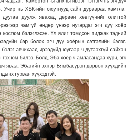
вч чадсан. “Камертон”-ы анхны ивээн тэтгэгч нь эгч дүү
. Учир нь ХБК-ийн оюутнууд сайн дураараа хамтлаг
” дуугаа дуулж явахад дөрвөн хөвгүүнийг олигтой
рээгээр чамгүй өндөр үнээр нугардаг эгч дүү хоёр
н костюм бэлэглэсэн. Үл ялиг томдсон пиджак тэдний
ээдүйн бэр болох эгч дүү хоёрын сэтгэлийн бэлэг.
 бэлэг авчихаад ирээдүйд юугаар ч дутаахгүй сайхан
гэх юм билээ. Болд, Эба хоёр ч амласандаа хүрч, эгч
авч яваа. Эбагийн эхнэр Бямбасүрэн дөрвөн хүүхдийн
лдынх гурван хүүхэдтэй.