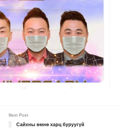
Next Post
Сайхны өмнө харц буруугүй