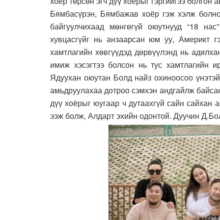
хоёр төрсөн эгч дүү хоёрыг гэргийгээ болгон а
Бямбасүрэн, Бямбажав хоёр гэж хэлж болно
байгуулчихаад мөнгөгүй оюутнууд “18 нас
хувцасгүйг нь анзаарсан юм уу, Америкт гэ
хамтлагийн хөвгүүдэд дөрвүүлэнд нь адилха
имиж хэсэгтээ болсон нь тус хамтлагийн ир
Ядуухан оюутан Болд найз охиноосоо үнэтэй
амьдруулахаа дотроо сэмхэн андгайлж байсан 
дүү хоёрыг юугаар ч дутаахгүй сайн сайхан 
ээж болж, Алдарт эхийн одонтой. Дуучин Д.Бо