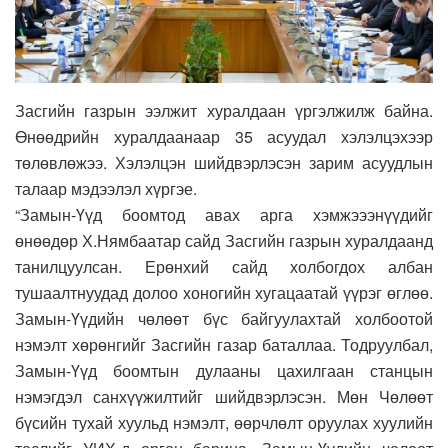
Засгийн газрын ээлжит хуралдаан үргэлжилж байна.
Өнөөдрийн хуралдаанаар 35 асуудал хэлэлцэхээр
төлөвлөжээ. Хэлэлцэн шийдвэрлэсэн зарим асуудлын
талаар мэдээлэл хүргэе.
“Замын-Үүд боомтод авах арга хэмжэээнүүдийг
өнөөдөр Х.Нямбаатар сайд Засгийн газрын хуралдаанд
танилцуулсан. Ерөнхий сайд холбогдох албан
тушаалтнуудад долоо хоногийн хугацаатай үүрэг өглөө.
Замын-Үүдийн чөлөөт бүс байгуулахтай холбоотой
нэмэлт хөрөнгийг Засгийн газар баталлаа. Тодруулбал,
Замын-Үүд боомтын дулааны цахилгаан станцын
нэмэгдэл санхүүжилтийг шийдвэрлэсэн. Мөн Чөлөөт
бүсийн тухай хуульд нэмэлт, өөрчлөлт оруулах хуулийн