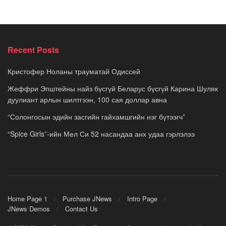
Recent Posts
Кристофер Ноланы трауматай Одиссей
Жеффри Эпштейны найз бүсгүй Беларус бүсгүй Карина Шуляк
дуулиант арлын шилтгээн, 100 сая доллар авна
“Солонгосын эдийн засгийн гайхамшгийн нэг бүтээгч”
“Spice Girls”-ийн Мел Си 52 насандаа анх удаа гэрлэлээ
Home Page 1
Purchase JNews
Intro Page
JNews Demos
Contact Us