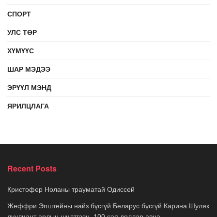
СПОРТ
УЛС ТӨР
ХҮМҮҮС
ШАР МЭДЭЭ
ЭРҮҮЛ МЭНД
ЯРИЛЦЛАГА
Recent Posts
Кристофер Ноланы трауматай Одиссей
Жеффри Эпштейны найз бүсгүй Беларус бүсгүй Карина Шуляк
дуулиант арлын шилтгээн, 100 сая доллар авна