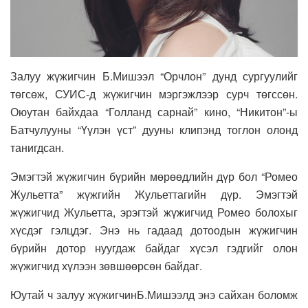
Залуу жүжигчин Б.Мишээл “Орчлон” дунд сургуулийг
төгсөж, СУИС-д жүжигчин мэргэжлээр сурч төгссөн.
Оюутан байхдаа “Голланд сарнай” кино, “Никитон”-ы
Батчулууны “Үүлэн үст” дууны клипэнд тоглон олонд
танигдсан.
Эмэгтэй жүжигчин бүрийн мөрөөдлийн дүр бол “Ромео
Жульетта” жүжгийн Жульеттагийн дүр. Эмэгтэй
жүжигчид Жульетта, эрэгтэй жүжигчид Ромео болохыг
хүсдэг гэлцдэг. Энэ нь гадаад дотоодын жүжигчин
бүрийн дотор нуугдаж байдаг хүсэл гэдгийг олон
жүжигчид хүлээн зөвшөөрсөн байдаг.
Юутай ч залуу жүжигчинБ.Мишээлд энэ сайхан боломж