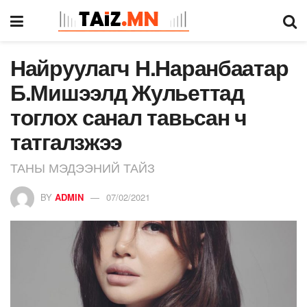
Найруулагч Н.Наранбаатар
Б.Мишээлд Жульеттад
тоглох санал тавьсан ч
татгалзжээ
ТАНЫ МЭДЭЭНИЙ ТАЙЗ
BY
ADMIN
07/02/2021