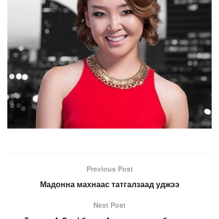
Previous Post
Мадонна махнаас татгалзаад уджээ
Next Post