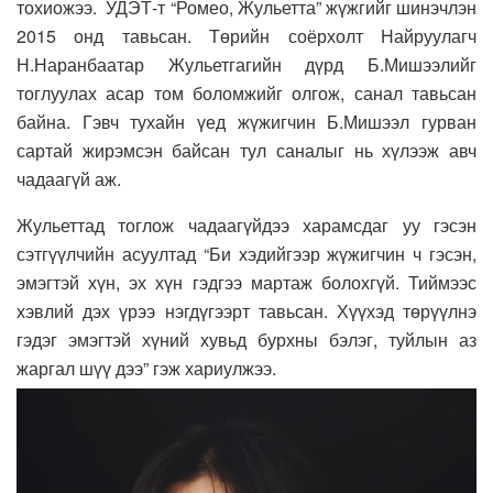
тохиожээ. УДЭТ-т “Ромео, Жульетта” жүжгийг шинэчлэн
2015 онд тавьсан. Төрийн соёрхолт Найруулагч
Н.Наранбаатар Жульетгагийн дүрд Б.Мишээлийг
тоглуулах асар том боломжийг олгож, санал тавьсан
байна. Гэвч тухайн үед жүжигчин Б.Мишээл гурван
сартай жирэмсэн байсан тул саналыг нь хүлээж авч
чадаагүй аж.
Жульеттад тоглож чадаагүйдээ харамсдаг уу гэсэн
сэтгүүлчийн асуултад “Би хэдийгээр жүжигчин ч гэсэн,
эмэгтэй хүн, эх хүн гэдгээ мартаж болохгүй. Тиймээс
хэвлий дэх үрээ нэгдүгээрт тавьсан. Хүүхэд төрүүлнэ
гэдэг эмэгтэй хүний хувьд бурхны бэлэг, туйлын аз
жаргал шүү дээ” гэж хариулжээ.