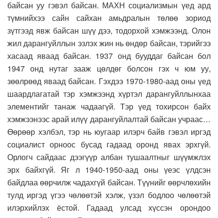
байсан уу гэвэл байсан. МАХН социализмын үед ард
түмнийхээ сайн сайхан амьдралын төлөө зориод
зүтгээд явж байсан шүү дээ, тодорхой хэмжээнд. Олон
жил дарангуйллын эзлэх жин нь өндөр байсан, тэрийгээ
хасаад яваад байсан. 1937 онд бууддаг байсан бол
1947 онд нутаг зааж цөлдөг болсон гэх ч юм уу,
зөөлрөөд яваад байсан. Гэхдээ 1970-1980-аад оны үед
шаардлагатай тэр хэмжээнд хүртэл дарангуйллынхаа
элементийг танаж чадаагүй. Тэр үед тохирсон байх
хэмжээнээс арай илүү дарангуйлалтай байсан учраас…
Өөрөөр хэлбэл, тэр нь юугаар илэрч байв гэвэл иргэд
социалист орноос бусад гадаад оронд явах эрхгүй.
Орлогч сайдаас дээгүүр албан тушаалтныг шүүмжлэх
эрх байхгүй. Яг л 1940-1950-аад оны үеэс үлдсэн
байдлаа өөрчилж чадахгүй байсан. Түүнийг өөрчлөхийн
тулд иргэд үгээ чөлөөтэй хэлж, үзэл бодлоо чөлөөтэй
илэрхийлэх ёстой. Гадаад улсад хүссэн орондоо