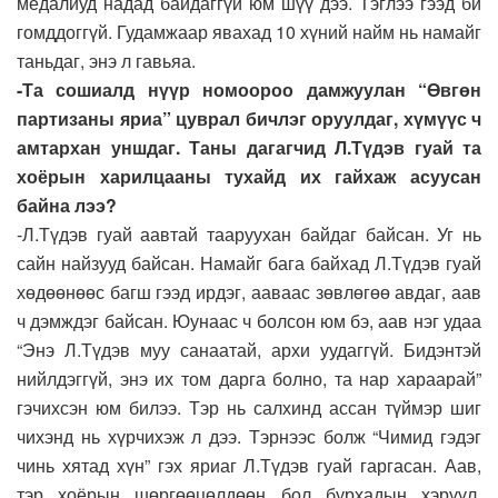
медалиуд надад байдаггүй юм шүү дээ. Тэглээ гээд би
гомддоггүй. Гудамжаар явахад 10 хүний найм нь намайг
таньдаг, энэ л гавьяа.
-Та сошиалд нүүр номоороо дамжуулан “Өвгөн
партизаны яриа” цуврал бичлэг оруулдаг, хүмүүс ч
амтархан уншдаг. Таны дагагчид Л.Түдэв гуай та
хоёрын харилцааны тухайд их гайхаж асуусан
байна лээ?
-Л.Түдэв гуай аавтай тааруухан байдаг байсан. Уг нь
сайн найзууд байсан. Намайг бага байхад Л.Түдэв гуай
хөдөөнөөс багш гээд ирдэг, ааваас зөвлөгөө авдаг, аав
ч дэмждэг байсан. Юунаас ч болсон юм бэ, аав нэг удаа
“Энэ Л.Түдэв муу санаатай, архи уудаггүй. Бидэнтэй
нийлдэггүй, энэ их том дарга болно, та нар хараарай”
гэчихсэн юм билээ. Тэр нь салхинд ассан түймэр шиг
чихэнд нь хүрчихэж л дээ. Тэрнээс болж “Чимид гэдэг
чинь хятад хүн” гэх яриаг Л.Түдэв гуай гаргасан. Аав,
тэр хоёрын шөргөөцөлдөөн бол бурхадын хэрүүл,