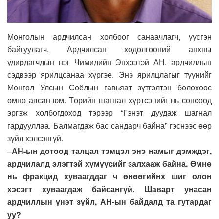
Монголын ардчилсан холбоог санаачлагч, үүсгэн
байгуулагч, Ардчилсан хөдөлгөөний анхны
удирдагчдын нэг Чимидийн Энхээ­тэй АН, ардчиллын
сэдвээр ярилц­санаа хүргэе. Энэ ярилцлагыг түү­нийг
Монгол Улсын Соёлын гавьяат зүтгэлтэн болохоос
өмнө авсан юм. Төрийн шагнал хүрт­сэнийг нь сонсоод
эргэж холбогдоход тэрээр “Гэнэт дуудаж шагнал
гардууллаа. Балмагдаж бас сандарч байна” гэснээс өөр
зүйл хэлсэнгүй.
–
АН-ын дотоод талцал тэмцэл энэ намыг дэмждэг,
ардчилалд элэгтэй хүмүүсийг залхааж байна. Өмнө
нь фракцид хуваагддаг ч өнөөгийнх шиг олон
хэсэгт хуваагдаж байсангүй. Шаварт унасан
ардчиллын үнэт зүйл, АН-ын байдалд та гутардаг
уу?