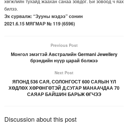
хөгжлийн тухайд жаахан санаа зовдог. Би зовоод ч яах
билээ.
Эх сурвалж: “Зууны мэдээ” сонин
2021.6.15 МЯГМАР № 119 (6596)
Previous Post
Монгол эмэгтэй Австралийн Germani Jewellery
брэндийн нүүр царай болжээ
Next Post
ЯПОНД 536 САЯ, СОЛОНГОСТ 600 САЯЫН ҮЛ
ХӨДЛӨХ ХӨРӨНГӨТЭЙ Д.СУГАР МАНААЧДАА 70
САЯАР БАЙШИН БАРЬЖ ӨГЧЭЭ
Discussion about this post