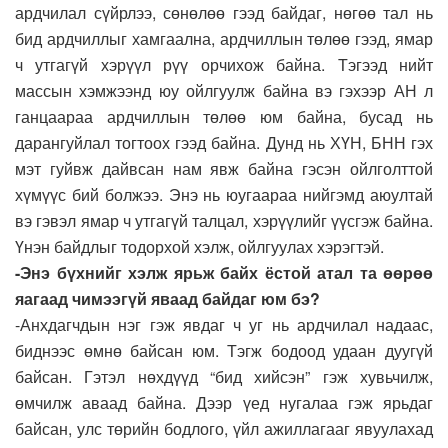
ардчилал сүйрлээ, сөнөлөө гээд байдаг, нөгөө тал нь
бид ардчиллыг хамгаална, ардчиллын төлөө гээд, ямар
ч утгагүй хэрүүл рүү орчихож байна. Тэгээд нийт
массын хэмжээнд юу ойлгуулж байна вэ гэхээр АН л
ганцаараа ардчиллын төлөө юм байна, бусад нь
дарангуйлал тогтоох гээд байна. Дунд нь ХҮН, БНН гэх
мэт гуйвж дайвсан нам явж байна гэсэн ойлголттой
хүмүүс бий болжээ. Энэ нь юугаараа нийгэмд аюултай
вэ гэвэл ямар ч утгагүй талцал, хэрүүлийг үүсгэж байна.
Үнэн байдлыг тодорхой хэлж, ойлгуулах хэрэгтэй.
-Энэ бүхнийг хэлж ярьж байх ёстой атал та өөрөө
яагаад чимээгүй яваад байдаг юм бэ?
-Анхдагчдын нэг гэж явдаг ч уг нь ардчилал надаас,
биднээс өмнө байсан юм. Тэгж бодоод удаан дуугүй
байсан. Гэтэл нөхдүүд “бид хийсэн” гэж хувьчилж,
өмчилж аваад байна. Дээр үед нугалаа гэж ярьдаг
байсан, улс төрийн бодлого, үйл ажиллагааг явуулахад