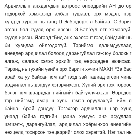
Ардчиллын анхдагчдын дотроос өнөөдрийн АН дотор
тодорхой хэмжээнд албан тушаал, эрх мэдэл, нэр
хүндэд хүрсэн нь ганц Ц.Элбэгдорж л байгаа. С.Зориг
агсан бол сүүлд орж ирсэн. Э.Бат-Үүл огт хамаагүй,
сүүлд ирсэн. Яагаад “Бид анх эхэлсэн” гээд байдгийг нь
би хувьдаа ойлгодоггүй. Тэрийгээ далимдуулаад
өнөөдөр ардчилал болоод дарангуйлал гэж юу болохыг
ялгаж, салгаж хэлэх эрхийг тэд өөрсдөдөө авчихаж.
Тэрэнд нь тухайн үеийн эрх баригч хүчин МАХН “За бас
арай хатуу байсан юм аа” гээд зай тавиад өгсөн чинь
ардчилал нь дэндүү хэтэрчихсэн. Хүний эрх гэж төрөөс
бэлэн юм шаарддаг нийгмийг байгуулчихсан. Өөрсдөө
тэр нийгэмд ямар ч хувь нэмэр оруулахгүй, ийм л
байна. Арай дэндүү. Тэгэхээр ардчиллын нэр хүнд
унаад байна гэдгийн цаана хүмүүс энэ асуудлаа
цэгцэлж, дарангуйлал, ардчилал хоёрынхоо өнөөгийн
нөхцөлд тохирсон тэнцвэрийг олох хэрэгтэй. Нэг тал нь