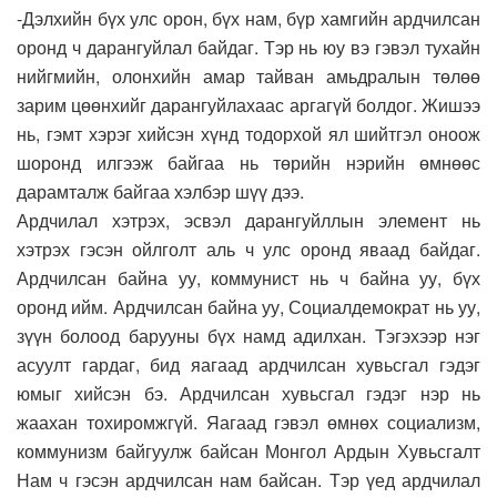
-Дэлхийн бүх улс орон, бүх нам, бүр хамгийн ардчилсан
оронд ч дарангуйлал байдаг. Тэр нь юу вэ гэвэл тухайн
нийгмийн, олонхийн амар тайван амьдралын төлөө
зарим цөөнхийг дарангуйлахаас аргагүй болдог. Жишээ
нь, гэмт хэрэг хийсэн хүнд тодорхой ял шийтгэл оноож
шоронд илгээж байгаа нь төрийн нэрийн өмнөөс
дарамталж байгаа хэлбэр шүү дээ.
Ардчилал хэтрэх, эсвэл дарангуйллын элемент нь
хэтрэх гэсэн ойлголт аль ч улс оронд яваад байдаг.
Ардчилсан байна уу, коммунист нь ч байна уу, бүх
оронд ийм. Ардчилсан байна уу, Социалдемократ нь уу,
зүүн болоод барууны бүх намд адилхан. Тэгэхээр нэг
асуулт гардаг, бид яагаад ардчилсан хувьсгал гэдэг
юмыг хийсэн бэ. Ардчилсан хувьсгал гэдэг нэр нь
жаахан тохиромжгүй. Яагаад гэвэл өмнөх социализм,
коммунизм байгуулж байсан Монгол Ардын Хувьсгалт
Нам ч гэсэн ардчилсан нам байсан. Тэр үед ардчилал