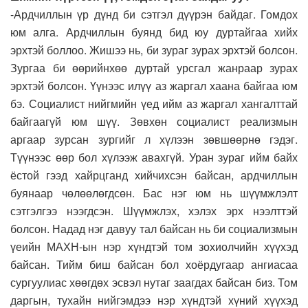
-Ардчиллын үр дүнд би сэтгэл дүүрэн байдаг. Гомдох
юм алга. Ардчиллын буянд бид юу дуртайгаа хийх
эрхтэй боллоо. Жишээ нь, би зураг зурах эрхтэй болсон.
Зургаа би өөрийнхөө дуртай урсгал жанраар зурах
эрхтэй болсон. Үүнээс илүү аз жаргал хаана байгаа юм
бэ. Социалист нийгмийн үед ийм аз жаргал хангалттай
байгаагүй юм шүү. Зөвхөн социалист реализмын
аргаар зурсан зургийг л хүлээн зөвшөөрнө гэдэг.
Түүнээс өөр бол хүлээж авахгүй. Уран зураг ийм байх
ёстой гээд хайрцганд хийчихсэн байсан, ардчиллын
буянаар чөлөөлөгдсөн. Бас нэг юм нь шүүмжлэлт
сэтгэлгээ нээгдсэн. Шүүмжлэх, хэлэх эрх нээлттэй
болсон. Надад нэг давуу тал байсан нь би социализмын
үеийн МАХН-ын нэр хүндтэй том зохиолчийн хүүхэд
байсан. Тийм биш байсан бол хоёрдугаар ангиасаа
сургуулиас хөөгдөх эсвэл нутаг заагдах байсан биз. Том
даргын, тухайн нийгэмдээ нэр хүндтэй хүний хүүхэд