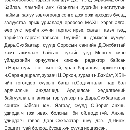
байлаа. Хамгийн анх барилгын зургийн институтын
найман залуу зөвлөгөөнд сонгогдож орж ирэхдээ бусад
залуустаа ярьж уриалаад ерөөсөө МАХН хэрэг алга,
өөр улс төрийн хүчин гаргаж ирье, санал тавъя гээд
тэрийгээ гаргаж тавьсан. Түүнийг нь дэмжсэн хүмүүс
Дарь.Сүхбаатар, сүүлд Соросын сангийн Д.Энхбаттай
хамт ажиллаж байсан, тухайн үед Монгол кино
үйлдвэрийн орчуулгын киноны редактор байсан
н.Нарантуяа гэж эмэгтэй, уран барилгач, архитектор
н.Саранцацралт, зураач Ц.Орхон, зураач н.Бэхбат, ХБК-
ийн төгөлдөр хуурын багш н.Содтунгалаг нар бол
ардчиллын анхдагчид. Ардчилсан хөдөлгөөний
байгууллагын анхны тэргүүнээр нь Дарь.Сүхбаатарыг
сонгож байсан юм. Яагаад сүүлд С.Зориг анхны
удирдагч гэж явах болсныг би ойлгодоггүй. Анхны
удирдагч гэвэл Дарь.Сүхбаатар шүү дээ. Д.Нинж,
Бошгит гуай болоод бусад хүн сүүлд ирцгээсэн.