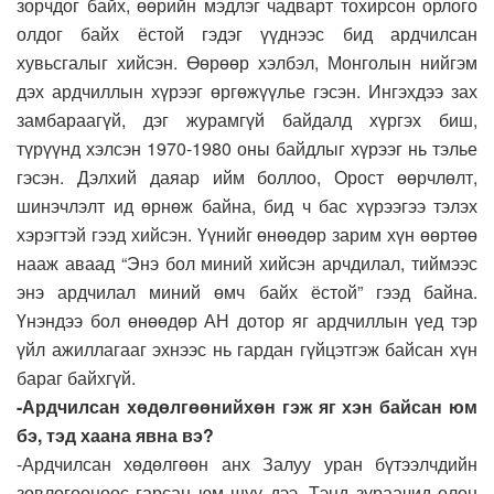
зорчдог байх, өөрийн мэдлэг чадварт тохирсон орлого
олдог байх ёстой гэдэг үүднээс бид ардчилсан
хувьсгалыг хийсэн. Өөрөөр хэлбэл, Монголын нийгэм
дэх ардчиллын хүрээг өргөжүүлье гэсэн. Ингэхдээ зах
замбараагүй, дэг журамгүй байдалд хүргэх биш,
түрүүнд хэлсэн 1970-1980 оны байдлыг хүрээг нь тэлье
гэсэн. Дэлхий даяар ийм боллоо, Орост өөрчлөлт,
шинэчлэлт ид өрнөж байна, бид ч бас хүрээгээ тэлэх
хэрэгтэй гээд хийсэн. Үүнийг өнөөдөр зарим хүн өөртөө
нааж аваад “Энэ бол миний хийсэн арчдилал, тиймээс
энэ ардчилал миний өмч байх ёстой” гээд байна.
Үнэндээ бол өнөөдөр АН дотор яг ардчиллын үед тэр
үйл ажиллагааг эхнээс нь гардан гүйцэтгэж байсан хүн
бараг байхгүй.
-Ардчилсан хөдөлгөөнийхөн гэж яг хэн байсан юм
бэ, тэд хаана явна вэ?
-Ардчилсан хөдөлгөөн анх Залуу уран бүтээлчдийн
зөвлөгөөнөөс гарсан юм шүү дээ. Тэнд зураачид олон