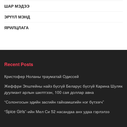
ШАР МЭДЭЭ
ЭРҮҮЛ МЭНД
ЯРИЛЦЛАГА
Recent Posts
Кристофер Ноланы трауматай Одиссей
Жеффри Эпштейны найз бүсгүй Беларус бүсгүй Карина Шуляк
дуулиант арлын шилтгээн, 100 сая доллар авна
“Солонгосын эдийн засгийн гайхамшгийн нэг бүтээгч”
“Spice Girls”-ийн Мел Си 52 насандаа анх удаа гэрлэлээ