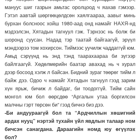
мануус шиг газрын амьтас оролцоод ч яахав гэмээр.
Гэтэл аавтай шөргөөцөлдсөн хаялгаараа, аавыг минь
бурхан болсноос хойш 1980-аад онд намайг НАХЯ-нд
мэдээлсэн, Хятадын тагнуул гэж. Тэрнээс нь болж би
шоронд суусан. Надад тэр таатай байгаагүй, эрүүл
мэндээрээ том хохирсон. Тиймээс уучилж чаддаггүй юм.
Амьд сэрүүнд нь энд тэнд таарахаараа би зүгээр
байлгаагүй. Хөдөлмөрийн баатар авахад нь ч хурал
дээр босоод хэлж л байсан. Бидний зураг төөрөг тийм л
байж дээ. Одоо ч намайг Хятадын тагнуул гээд зарим
хүн ярьж, бичиж л байдаг, би тоодоггүй. Тийм сайн
монгол юм бол өөрсдөө “Аргалын утаа боргилсон
малчны гэрт төрсөн би” гээд бичнэ биз дээ.
-Би андуураагүй бол та “Ардчиллын хөшигний
ардах нууц” нэртэй тухайн үйл явдлын талаар ном
бичсэн санагдана. Дараагийн номд юу өгүүлэх
бол?