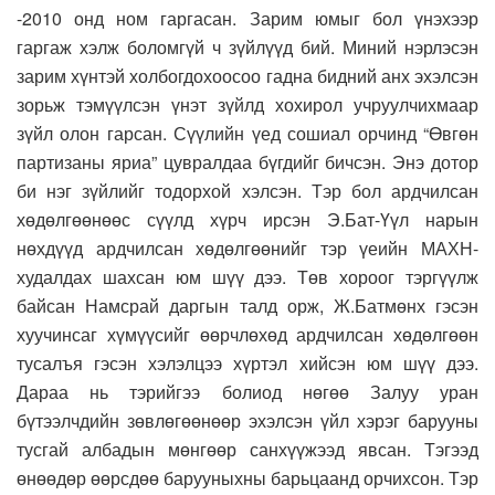
-2010 онд ном гаргасан. Зарим юмыг бол үнэхээр
гаргаж хэлж боломгүй ч зүйлүүд бий. Миний нэрлэсэн
зарим хүнтэй холбогдохоосоо гадна бидний анх эхэлсэн
зорьж тэмүүлсэн үнэт зүйлд хохирол учруулчихмаар
зүйл олон гарсан. Сүүлийн үед сошиал орчинд “Өвгөн
партизаны яриа” цувралдаа бүгдийг бичсэн. Энэ дотор
би нэг зүйлийг тодорхой хэлсэн. Тэр бол ардчилсан
хөдөлгөөнөөс сүүлд хүрч ирсэн Э.Бат-Үүл нарын
нөхдүүд ардчилсан хөдөлгөөнийг тэр үеийн МАХН-
худалдах шахсан юм шүү дээ. Төв хороог тэргүүлж
байсан Намсрай даргын талд орж, Ж.Батмөнх гэсэн
хуучинсаг хүмүүсийг өөрчлөхөд ардчилсан хөдөлгөөн
тусалъя гэсэн хэлэлцээ хүртэл хийсэн юм шүү дээ.
Дараа нь тэрийгээ болиод нөгөө Залуу уран
бүтээлчдийн зөвлөгөөнөөр эхэлсэн үйл хэрэг барууны
тусгай албадын мөнгөөр санхүүжээд явсан. Тэгээд
өнөөдөр өөрсдөө барууныхны барьцаанд орчихсон. Тэр