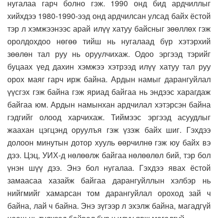
нугалаа гарч болно гэж. 1990 онд бид ардчиллыг
хийхдээ 1980-1990-ээд онд ардчилсан улсад байх ёстой
тэр л хэмжээнээс арай илүү хатуу байсныг зөөллөх гэж
оролдохдоо нөгөө тийш нь нугалаад бүр хэтэрхий
зөөлөн тал руу нь оруулчихаж. Одоо эргээд тэрийг
буцаах үед дахин хэмжээ хэтрээд илүү хатуу тал руу
орох маяг гарч ирж байна. Ардын намыг дарангуйлал
үүсгэх гэж байна гэж яриад байгаа нь эндээс харагдаж
байгаа юм. Ардын намынхан ардчилал хэтэрсэн байна
гэдгийг олоод харчихаж. Тиймээс эргээд асуудлыг
жаахан цэгцэнд оруулъя гэж үзэж байх шиг. Гэхдээ
долоон минутын дотор хууль өөрчилнө гэж юу байх вэ
дээ. Цэц, УИХ-д нөлөөлж байгаа нөлөөлөл бий, тэр бол
үнэн шүү дээ. Энэ бол нугалаа. Гэхдээ явах ёстой
замаасаа хазайж байгаа дарангуйллын хэлбэр нь
нийгмийг хамарсан том дарангуйлал ороход зай ч
байна, лай ч байна. Энэ зүгээр л эхэлж байна, магадгүй