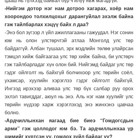
цааш нь түлхээд байвал бүр ч илүү явж магадгүй.
-Нийгэм дотор нэг нам дотроо хагарах, хоёр нам
хоорондоо толхилцохыг дарангуйлал эхэлж байна
гэж тайлбарлах хэцүү байх л даа?
-Энэ бол зүгээр л үйл ажиллагааны гажуудал. Нэг сонин
юм нь олон улстөрчтэй атлаа Монголд улс төр
байдаггүй. Албан тушаал, эрх мэдлийн төлөө улайрсан
тэмцэл хийж байгаагаа улс төр хийж байна, би улстөрч
гэж тайлбарладаг хүн олон бий. Нийгэмд байдаг улс төр
гэдэг ойлголт нь байхгүй болчихоор улс төрийн соёл,
ухамсар, хуулийн хэрэглээ гэдэг ойлголт байхгүй.
Ингээд ирэхээр аливаа улс төр бүх салбар руу орох
эхлэл тавигддаг, аюул нь энэ. Аль нэг нам хуулийг улс
төрийн нүдээр харж хэрэглэхэд энэ жинхэнэ цавчаа
болно.
-Ардчиллынхан яагаад бие биеэ “Гомдогсдын
арми” гэж цоллодог юм бэ. Та ардчиллынхаа үр
шимийг хүртсэн үү, гомдох зүйл байдаг уу?