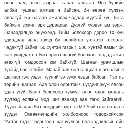
олон нам, олон газраас санал тавьсан. Янз бүрийн
албан тушаал амлаж ч байсан, би өөрөө хүлээж
аваагүй. Би багаар ажиллах чадвар муутай хүн. Бага
байхын зожиг, эрх дураараа. Дургүй хүрвэл ам зөрж,
шанаадалцах энүүхэнд. Тийм болохоор дороо 10 хүн
удирдаад явна гэхэд би өөрийгөө үнэхээр төсөөлж
чадахгүй байна. 50 хүнтэй газрыг, 500 хүнтэй яамыг би
яаж удирдах вэ. Би өөрөө очоогүй болохоос надад ажил
өгөхгүй гомдоосон юм байхгүй. Шагнал урамшлын
тухайд бас л тийм. Манай аав бол ганцхан шагналыг л
шагнал гэж үздэг, түүнийгээ зүүж явдаг байсан. Тэр нь
төрийн шагнал. Аав олон одонтой ч бүгдийг зүүж явсан
удаа үгүй. Баяр ёслолоор хүмүүс олон одон медаль
зүүгээд ёолкны мод шиг явахад аав тэгж байгаагүй.
Түүнтэй адил би өнөөдрийг хүртэл МЗЭ-ийн шагналаа л
зүүдэг. Өмгөөлөгчдийн холбооноос тодорхойлсон
“Алтан гадас” одонгоор шагнуулсан бол ардчиллын ойн