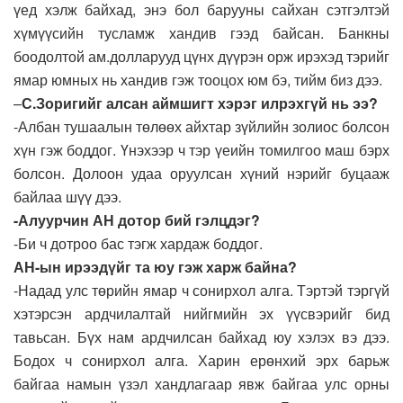
үед хэлж байхад, энэ бол барууны сайхан сэтгэлтэй
хүмүүсийн тусламж хандив гээд байсан. Банкны
боодолтой ам.долларууд цүнх дүүрэн орж ирэхэд тэрийг
ямар юмных нь хандив гэж тооцох юм бэ, тийм биз дээ.
–
С.Зоригийг алсан аймшигт хэрэг илрэхгүй нь ээ?
-Албан тушаалын төлөөх айхтар зүйлийн золиос болсон
хүн гэж боддог. Үнэхээр ч тэр үеийн томилгоо маш бэрх
болсон. Долоон удаа оруулсан хүний нэрийг буцааж
байлаа шүү дээ.
-Алуурчин АН дотор бий гэлцдэг?
-Би ч дотроо бас тэгж хардаж боддог.
АН-ын ирээдүйг та юу гэж харж байна?
-Надад улс төрийн ямар ч сонирхол алга. Тэртэй тэргүй
хэтэрсэн ардчилалтай нийгмийн эх үүсвэрийг бид
тавьсан. Бүх нам ардчилсан байхад юу хэлэх вэ дээ.
Бодох ч сонирхол алга. Харин ерөнхий эрх барьж
байгаа намын үзэл хандлагаар явж байгаа улс орны