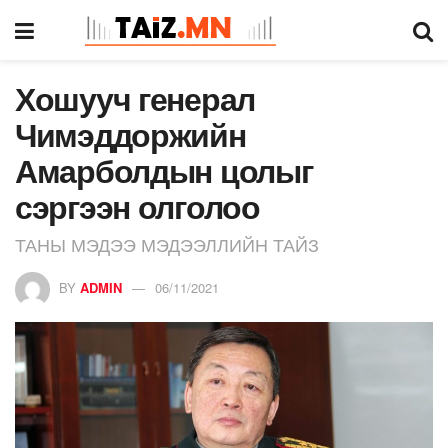
Хошууч генерал
Чимэддоржийн
Амарболдын цолыг
сэргээн олголоо
ТАНЫ МЭДЭЭ МЭДЭЭЛЛИЙН ТАЙЗ
BY
ADMIN
06/11/2021