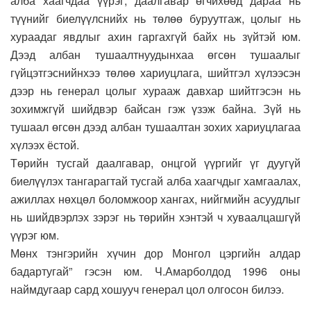
алба хаагчдаа үүрэг, даалгавар өгчихөөд дараа нь
түүнийг биелүүлснийх нь төлөө буруутгаж, цолыг нь
хураадаг явдлыг ахин гаргахгүй байх нь зүйтэй юм.
Дээд албан тушаалтнуудынхаа өгсөн тушаалыг
гүйцэтгэснийнхээ төлөө хариуцлага, шийтгэл хүлээсэн
дээр нь генерал цолыг хурааж давхар шийтгэсэн нь
зохимжгүй шийдвэр байсан гэж үзэж байна. Зүй нь
тушаал өгсөн дээд албан тушаалтан зохих хариуцлагаа
хүлээх ёстой.
Төрийн тусгай даалгавар, онцгой үүргийг үг дуугүй
биелүүлэх тангарагтай тусгай алба хаагчдыг хамгаалах,
ажиллах нөхцөл боломжоор хангах, нийгмийн асуудлыг
нь шийдвэрлэх зэрэг нь төрийн хэнтэй ч хуваалцашгүй
үүрэг юм.
Мөнх тэнгэрийн хүчин дор Монгол цэргийн алдар
бадартугай” гэсэн юм. Ч.Амарболдод 1996 оны
наймдугаар сард хошууч генерал цол олгосон билээ.