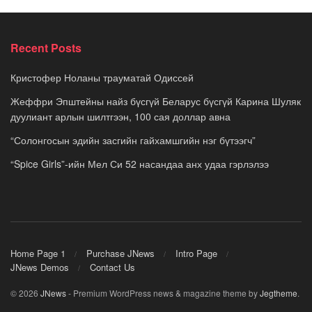
Recent Posts
Кристофер Ноланы трауматай Одиссей
Жеффри Эпштейны найз бүсгүй Беларус бүсгүй Карина Шуляк
дуулиант арлын шилтгээн, 100 сая доллар авна
“Солонгосын эдийн засгийн гайхамшгийн нэг бүтээгч”
“Spice Girls”-ийн Мел Си 52 насандаа анх удаа гэрлэлээ
Home Page 1
Purchase JNews
Intro Page
JNews Demos
Contact Us
© 2026
JNews
- Premium WordPress news & magazine theme by
Jegtheme
.