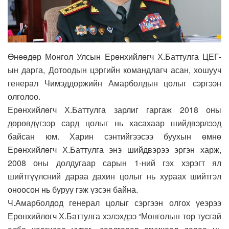
Өнөөдөр Монгол Улсын Ерөнхийлөгч Х.Баттулга ЦЕГ-
ын дарга, Дотоодын цэргийн командлагч асан, хошууч
генерал Чимэддоржийн Амарболдын цолыг сэргээн
олголоо.
Ерөнхийлөгч Х.Баттулга зарлиг гаргаж 2018 оны
дөрөвдүгээр сард цолыг нь хасахаар шийдвэрлээд
байсан юм. Харин сэнтийгээсээ буухын өмнө
Ерөнхийлөгч Х.Баттулга энэ шийдвэрээ эргэн харж,
2008 оны долдугаар сарын 1-ний гэх хэрэгт ял
шийтгүүлсний дараа дахин цолыг нь хураах шийтгэл
оноосон нь буруу гэж үзсэн байна.
Ч.Амарболдод генерал цолыг сэргээн олгох үеэрээ
Ерөнхийлөгч Х.Баттулга хэлэхдээ “Монголын төр тусгай