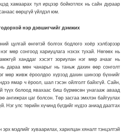
ирцэд хамаарах тул ирцээр бойкотлох нь сайн дураар
зсанаас өөрцгүй үйлдэл юм.
тодорхой нэр дэвшигчийг дэмжих
ний цулгай өнгөтэй болгох бодлого хоёр хэлбэрээр
 нэг мөр сонгоод хариуцлага нэхэх тухай. Нөгөөх нь
амжгүй ханддаг хэсэгт зориулан нэг мөр ачааг нь
нь дараа мөн чанарыг нь таньж дахин өөр сонголт
нэг мөр живж ёроолдоо хүрээд дахин шинээр бүхнийг
ндээ ямар ч ёроол, шал гэсэн ойлголт байхгүй. Сайн,
й түүх болоод явахаас биш бүрмөсөн унагааж аваад
өө ангижрах цаг болсон. Төр засгаа эмхлэн байгуулах
й. Нэг улс төрийн хүчинд бүгдийг нүдээ аниад даатгах
н эрх мэдлийг хуваарилах, харилцан хяналт тэнцэлтэй