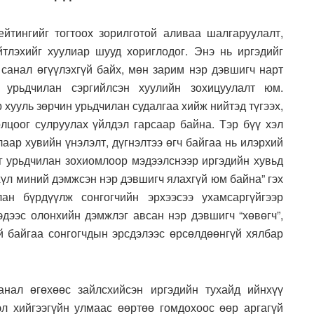
йтингийг тогтоох зорилготой аливаа шалгаруулалт,
йтлэхийг хуулиар шууд хориглодог. Энэ нь иргэдийг
 санал өгүүлэхгүй байх, мөн зарим нэр дэвшигч нарт
 урьдчилан сэргийлсэн хуулийн зохицуулалт юм.
 хууль зөрчин урьдчилан судалгаа хийж нийтэд түгээх,
олцоог сулруулах үйлдэл гарсаар байна. Тэр бүү хэл
аар хувийн үнэлэлт, дүгнэлтээ өгч байгаа нь илэрхий
нг урьдчилан зохиомлоор мэдээлснээр иргэдийн хувьд
схүл миний дэмжсэн нэр дэвшигч ялахгүй юм байна” гэх
лан бүрдүүлж сонгогчийн эрхээсээ ухамсаргүйгээр
гэдээс олонхийн дэмжлэг авсан нэр дэвшигч “хөвөгч”,
үй байгаа сонгогчдын эрсдэлээс өрсөлдөөнгүй хялбар
анал өгөхөөс зайлсхийсэн иргэдийн тухайд ийнхүү
эл хийгээгүйн улмаас өөртөө гомдохоос өөр аргагүй