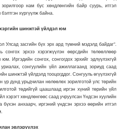
 зорилгоор нам бус хөндлөнгийн байр суурь, итгэл
 бэлтгэн хүргүүлж байна.
 хэргийн шинжтэй үйлдэл юм
л Улсад засгийн бүх эрх ард түмний мэдэлд байдаг”.
ь сонгох эрхээ хэрэгжүүлэн өөрсдийн төлөөллөөр
 юм. Иргэдийн сонгох, сонгогдох эрхийг эдлүүлэхгүй
 уриалах, сонгуулийн үйл ажиллагаанд зориуд саад
гийн шинжтэй үйлдэлд тооцогддог. Сонгууль өгүүлэхгүй
н үр дүнд урьдчилан нөлөөлөх зорилготой улс төрийн
илготой төдийгүй цаашлаад иргэн хүний төрийн үйл
үйл хэрэгт хөндлөнгөөс саад учруулсан Үндсэн хуулийн
Та бүхэн анхаарч, иргэний үндсэн эрхээ өөрийн итгэл
.
илан эвлэрүүлэх