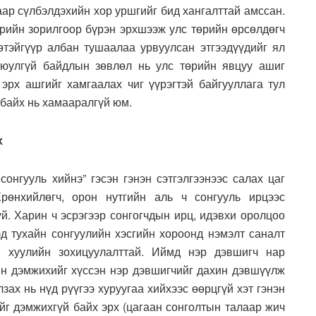
аар сүлбэлдэхийн хор уршгийг бид хангалттай амссан.
өрийн зорилгоор бүрэн эрхшээж улс төрийн өрсөлдөгч
өтэйгүүр албан тушаалаа урвуулсан этгээдүүдийг ял
аюулгүй байдлын зөвлөл нь улс төрийн явцуу ашиг
эрх ашгийг хамгаалах чиг үүрэгтэй байгууллага тул
байх нь хамааралгүй юм.
х
онгууль хийнэ” гэсэн гэнэн сэтгэлгээнээс салах цаг
рөнхийлөгч, орон нутгийн аль ч сонгууль ирцээс
й. Харин ч эсрэгээр сонгогчдын ирц, идэвхи оролцоо
эд тухайн сонгуулийн хэсгийн хороонд нэмэлт саналт
х хуулийн зохицуулалттай. Иймд нэр дэвшигч нар
ийн дэмжихийг хүссэн нэр дэвшигчийг дахин дэвшүүлж
зах нь нүд рүүгээ хуруугаа хийхээс өөрцгүй хэт гэнэн
ийг дэмжихгүй байх эрх (цагаан сонголтын талаар жич