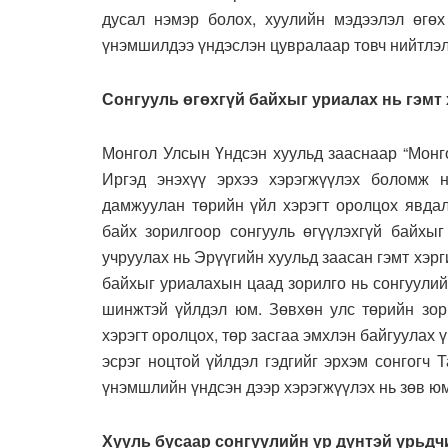
дусал нэмэр болох, хуулийн мэдээлэл өгөх
үнэмшилдээ үндэслэн цувралаар товч нийтлэл
Сонгууль өгөхгүй байхыг уриалах нь гэмт
Монгол Улсын Үндсэн хуульд зааснаар “Монго
Иргэд энэхүү эрхээ хэрэгжүүлэх боломж н
дамжуулан төрийн үйл хэрэгт оролцох явдал
байх зорилгоор сонгууль өгүүлэхгүй байхыг
учруулах нь Эрүүгийн хуульд заасан гэмт хэр
байхыг уриалахын цаад зорилго нь сонгуулий
шинжтэй үйлдэл юм. Зөвхөн улс төрийн зор
хэрэгт оролцох, төр засгаа эмхлэн байгуулах 
эсрэг ноцтой үйлдэл гэдгийг эрхэм сонгогч 
үнэмшлийн үндсэн дээр хэрэгжүүлэх нь зөв юм
Хууль бусаар сонгуулийн үр дүнтэй урьдч