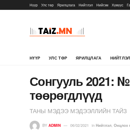
Нүүр
Улс төр
Ярилцлага
Нийтлэл
Нийгэм
Хүмүүс
Г
НҮҮР
УЛС ТӨР
ЯРИЛЦЛАГА
НИЙТЛЭ
Сонгууль 2021: 
төөрөгдлүүд
ТАНЫ МЭДЭЭ МЭДЭЭЛЛИЙН ТАЙЗ
BY
ADMIN
06/02/2021
in
Нийтлэл
,
Онцлох 