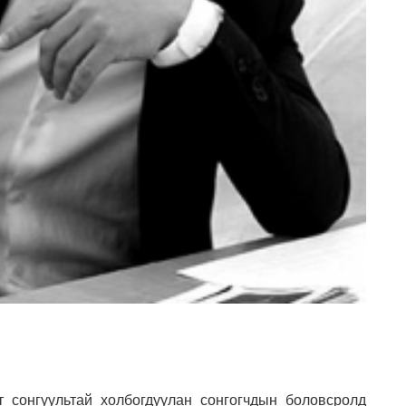
 сонгуультай холбогдуулан сонгогчдын боловсролд