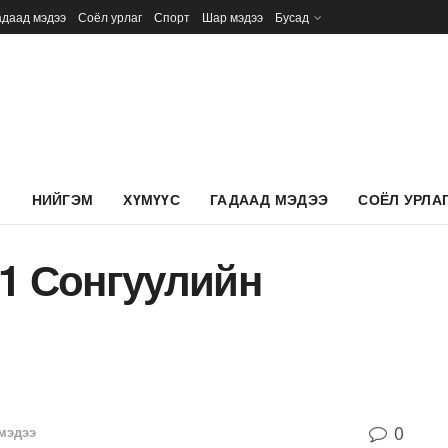
адаад мэдээ
Соёл урлаг
Спорт
Шар мэдээ
Бусад
Л
НИЙГЭМ
ХҮМҮҮС
ГАДААД МЭДЭЭ
СОЁЛ УРЛА
№1 Сонгуулийн
0
мэдээ