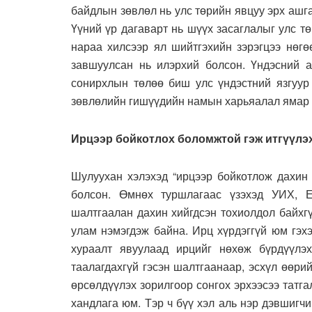
байдлын зөвлөл нь улс төрийн явцуу эрх ашг
Үүний үр дагаварт нь шүүх засаглалыг улс т
нараа хилсээр ял шийтгэхийн зэрэгцээ нөгө
завшуулсан нь илэрхий болсон. Үндэсний 
сонирхлын төлөө биш улс үндэстний язгуур 
зөвлөлийн гишүүдийн намын харьяалал ямар 
Ирцээр бойкотлох боломжтой гэж итгүүлэ
Шулуухан хэлэхэд “ирцээр бойкотлож дахин с
болсон. Өмнөх туршлагаас үзэхэд УИХ, Е
шалтгаалан дахин хийгдсэн тохиолдол байхгү
улам нэмэгдэж байна. Ирц хүрдэггүй юм гэх
хураалт явуулаад ирцийг нөхөж бүрдүүлэ
таалагдахгүй гэсэн шалтгаанаар, эсхүл өөр
өрсөлдүүлэх зорилгоор сонгох эрхээсээ татгал
хандлага юм. Тэр ч бүү хэл аль нэр дэвшигч