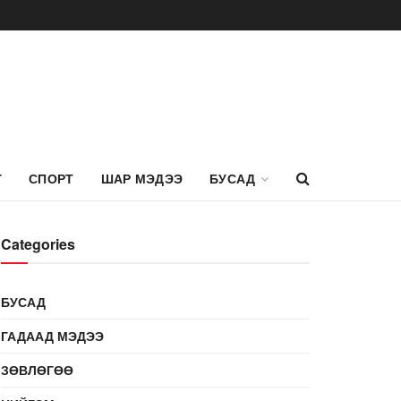
Г
СПОРТ
ШАР МЭДЭЭ
БУСАД
Categories
БУСАД
ГАДААД МЭДЭЭ
ЗӨВЛӨГӨӨ