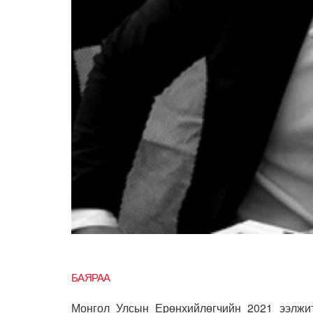
БАЯРАА
Монгол Улсын Ерөнхийлөгчийн 2021 ээлжит