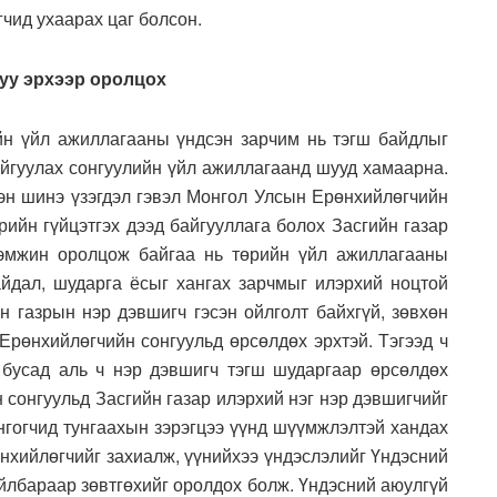
гчид ухаарах цаг болсон.
вуу эрхээр оролцох
йн үйл ажиллагааны үндсэн зарчим нь тэгш байдлыг
байгуулах сонгуулийн үйл ажиллагаанд шууд хамаарна.
гэн шинэ үзэгдэл гэвэл Монгол Улсын Ерөнхийлөгчийн
ийн гүйцэтгэх дээд байгууллага болох Засгийн газар
дэмжин оролцож байгаа нь төрийн үйл ажиллагааны
айдал, шударга ёсыг хангах зарчмыг илэрхий ноцтой
н газрын нэр дэвшигч гэсэн ойлголт байхгүй, зөвхөн
Ерөнхийлөгчийн сонгуульд өрсөлдөх эрхтэй. Тэгээд ч
 бусад аль ч нэр дэвшигч тэгш шударгаар өрсөлдөх
 сонгуульд Засгийн газар илэрхий нэг нэр дэвшигчийг
нгогчид тунгаахын зэрэгцээ үүнд шүүмжлэлтэй хандах
өнхийлөгчийг захиалж, үүнийхээ үндэслэлийг Үндэсний
йлбараар зөвтгөхийг оролдох болж. Үндэсний аюулгүй