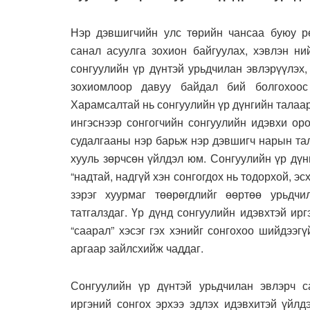
Нэр дэвшигчийн улс төрийн чансаа буюу ре
санал асуулга зохион байгуулах, хэвлэн ни
сонгуулийн үр дүнтэй урьдчилан эвлэрүүлэх,
зохиомлоор давуу байдал бий болгохоос
Харамсалтай нь сонгуулийн үр дүнгийн талаар
ингэснээр сонгогчийн сонгуулийн идэвхи ор
судалгааны нэр барьж нэр дэвшигч нарын тал
хууль зөрчсөн үйлдэл юм. Сонгуулийн үр дү
“надтай, надгүй хэн сонгогдох нь тодорхой, э
зэрэг хуурмаг төөрөгдлийг өөртөө урьдчи
татгалздаг. Үр дүнд сонгуулийн идэвхтэй ир
“саарал” хэсэг гэх хэнийг сонгохоо шийдээг
аргаар зайлсхийж чаддаг.
Сонгуулийн үр дүнтэй урьдчилан эвлэрч с
иргэний сонгох эрхээ эдлэх идэвхитэй үйлд