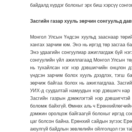
байдалд хүрдэг болохыг эрх биш хэрсүү сонго
Засгийн газар хууль зөрчин сонгуульд да
Монгол Улсын Үндсэн хуульд зааснаар төри
хангах зарчим юм. Энэ нь иргэд төр засгаа 
Энэ удаагийн сонгуулиар ажиглагдаж буй нэ
сонгуулийн үйл ажиллагаад Монгол Улсын төр
нь тухайлсан нэг нэр дэвшигчийн онцлон 
үндсэн зарчим болох хууль дээдлэх, тэгш б
зөрчиж байгаа болох нь ажиглагдлаа. Засгий
УИХ-д суудалтай намуудын нэр дэвшигч нар 
Засгийн газрын дэмжлэгтэй нэр дэвшигчтэй
боломж байхгүй. Өмнөх аль ч Ерөнхийлөгчийн
дэмжин оролцож байгаагүй болохыг иргэд со
цаг болсон байна. Ерөнхий сайдын зүгээс Ер
аюулгүй байдлын зөвлөлийн ойлголцол гэх та