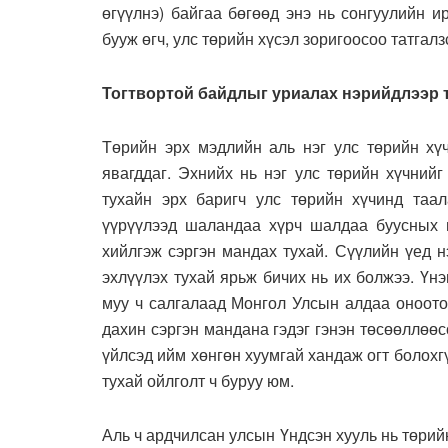
өгүүлнэ) байгаа бөгөөд энэ нь сонгуулийн 
бууж өгч, улс төрийн хүсэл зоригоосоо татгал
Тогтвортой байдлыг уриалах нэрийдлээр 
Төрийн эрх мэдлийн аль нэг улс төрийн хүч
явагддаг. Эхнийх нь нэг улс төрийн хүчнийг
тухайн эрх баригч улс төрийн хүчинд таал
үүрүүлээд шаландаа хүрч шалдаа буусных 
хийлгэж сэргэн мандах тухай. Сүүлийн үед 
эхлүүлэх тухай ярьж бичих нь их болжээ. Үнэ
муу ч салгалаад Монгол Улсын алдаа оноото
дахин сэргэн мандана гэдэг гэнэн төсөөллөөс
үйлсэд ийм хөнгөн хуумгай хандаж огт болохгү
тухай ойлголт ч буруу юм.
Аль ч ардчилсан улсын Үндсэн хууль нь төрий