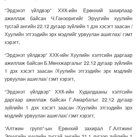
“Эрдэнэт үйлдвэр” ХХК-ийн Ерөнхий захирлаар
ажиллаж байсан Ч.Ганзоригийг Эрүүгийн хуулийн
тусгай ангийн 22.12 дугаар зүйлийн 1 дэх хэсэгт заасан /
Хуулийн этгээдийн эрх мэдлийг урвуулан ашиглах/ гэмт
хэрэгт,
“Эрдэнэт үйлдвэр” ХХК-ийн Хуулийн хэлтсийн даргаар
ажиллаж байсан Б.Мөнхжаргалыг 22.12 дугаар зүйлийн
1 дэх хэсэгт заасан /Хуулийн этгээдийн эрх мэдлийг
урвуулан ашиглах/ гэмт хэрэгт,
“Эрдэнэт үйлдвэр” ХХК-ийн Худалдааны хэлтсийн
даргаар ажиллаж байсан Г.Амарбатыг 22.12 дугаар
зүйлийн 1 дэх хэсэгт заасан /Хуулийн этгээдийн эрх
мэдлийг урвуулан ашиглах/ гэмт хэрэгт,
“Алтжин групп”-ын Ерөнхий захирал Г.Алтжинг
Эрүүгийн хуулийн тусгай ангийн 21.1 дүгээр зүйлийн 1