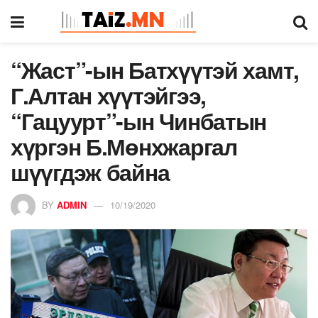
“Жаст”-ын Батхүүтэй хамт,
Г.Алтан хүүтэйгээ,
“Гацуурт”-ын Чинбатын
хүргэн Б.Мөнхжаргал
шүүгдэж байна
BY
ADMIN
10/19/2020