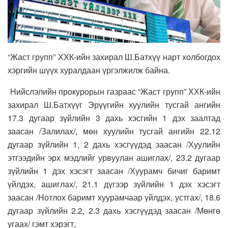
“Жаст групп” ХХК-ийн захирал Ш.Батхүү нарт холбогдох
хэргийн шүүх хуралдаан үргэлжилж байна.
Нийслэлийн прокурорын газраас “Жаст групп” ХХК-ийн
захирал Ш.Батхүүг Эрүүгийн хуулийн тусгай ангийн
17.3 дугаар зүйлийн 3 дахь хэсгийн 1 дэх заалтад
заасан /Залилах/, мөн хуулийн тусгай ангийн 22.12
дугаар зүйлийн 1, 2 дахь хэсгүүдэд заасан /Хуулийн
этгээдийн эрх мэдлийг урвуулан ашиглах/, 23.2 дугаар
зүйлийн 1 дэх хэсэгт заасан /Хуурамч бичиг баримт
үйлдэх, ашиглах/, 21.1 дүгээр зүйлийн 1 дэх хэсэгт
заасан /Нотлох баримт хуурамчаар үйлдэх, устгах/, 18.6
дугаар зүйлийн 2.2, 2.3 дахь хэсгүүдэд заасан /Мөнгө
угаах/ гэмт хэрэгт,