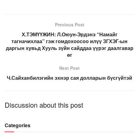
Previous Post
Х.ТЭМҮҮЖИН: Л.Оюун-Эрдэнэ “Намайг
тагначихлаа” гэж гомдохоосоо илүү ЗГХЭГ-ын
даргын хувьд Хууль зүйн сайддаа үүрэг даалгавар
өг
Next Post
Ч.Сайханбилэгийн эхнэр сая долларын бүсгүйтэй
Discussion about this post
Categories