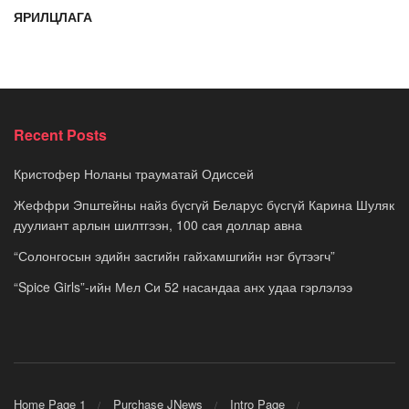
ЯРИЛЦЛАГА
Recent Posts
Кристофер Ноланы трауматай Одиссей
Жеффри Эпштейны найз бүсгүй Беларус бүсгүй Карина Шуляк
дуулиант арлын шилтгээн, 100 сая доллар авна
“Солонгосын эдийн засгийн гайхамшгийн нэг бүтээгч”
“Spice Girls”-ийн Мел Си 52 насандаа анх удаа гэрлэлээ
Home Page 1
Purchase JNews
Intro Page