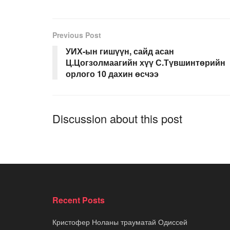
Previous Post
УИХ-ын гишүүн, сайд асан
Ц.Цогзолмаагийн хүү С.Түвшинтөрийн
орлого 10 дахин өсчээ
Discussion about this post
Recent Posts
Кристофер Ноланы трауматай Одиссей