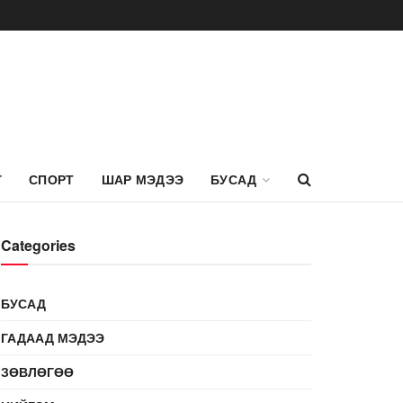
Г
СПОРТ
ШАР МЭДЭЭ
БУСАД
Categories
БУСАД
ГАДААД МЭДЭЭ
ЗӨВЛӨГӨӨ