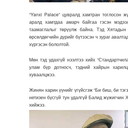
“Yanxi Palace” цувралд хамтран тоглосон 
аралд хамтдаа амарч байгаа гэсэн мэдээ
таамаглалыг төрүүлж байна. Тэд Хятадын
өрсөлдөгчийн дүрийг бүтээсэн ч зураг авалта
хүргэсэн бололтой.
Мөн тэд удахгүй нээлтээ хийх “Стандартчил
улам бүр дотносч, тэдний хайрын харилц
хуваалцжээ.
Жинян харин үүнийг үгүйсгэж “Би биш, би тэгэ
нетизен бүсгүй тун удалгүй Балид жүжигчин 
хийжээ.