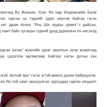
жүжигчид Ву Жиньян, Хонг Яо нар Индонезийн Бали
лэл гарсан нь тэднийг одоо үерхэж байгаа гэсэн
 хит драм болох “Янь Ши ордны домог”-т дайсан,
д хамт байх хугацаа тэдний дунд дурлалын оч нисэхэд
агдсан хатан” жүжгийн зураг авалтын үеэр жүжигчид
аа цэцэглэн өргөжсөөр байгааг нэгэн дотны хүн
эгүй, битгий ярь” гэсэн үгтэй мемээ дахин байршуулж,
Хон Яо-той хамт авахуулсан зургуудаа гарган няцаалт