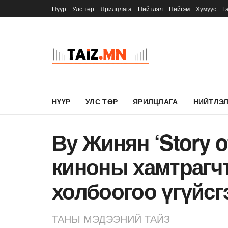
Нүүр
Улс төр
Ярилцлага
Нийтлэл
Нийгэм
Хүмүүс
Г
НҮҮР
УЛС ТӨР
ЯРИЛЦЛАГА
НИЙТЛЭ
Ву Жинян ‘Story of
киноны хамтрагч
холбоогоо үгүйсг
ТАНЫ МЭДЭЭНИЙ ТАЙЗ