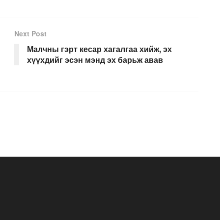
Next Post
Малчны гэрт кесар хагалгаа хийж, эх
хүүхдийг эсэн мэнд эх барьж авав