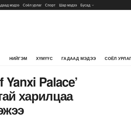
адаад мэдээ
Соёл урлаг
Спорт
Шар мэдээ
Бусад
Л
НИЙГЭМ
ХҮМҮҮС
ГАДААД МЭДЭЭ
СОЁЛ УРЛА
 Yanxi Palace’
тай харилцаа
эжээ