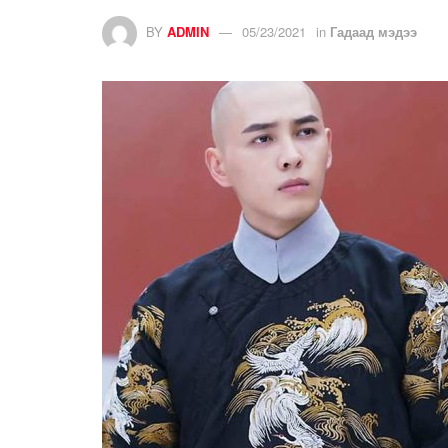
BY
ADMIN
05/23/2021
in
Гадаад мэдээ