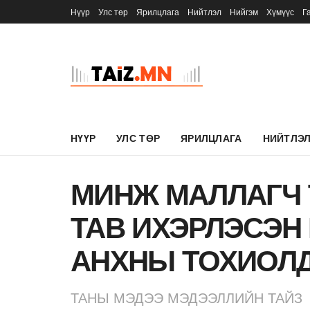
Нүүр
Улс төр
Ярилцлага
Нийтлэл
Нийгэм
Хүмүүс
Г
НҮҮР
УЛС ТӨР
ЯРИЛЦЛАГА
НИЙТЛЭ
МИНЖ МАЛЛАГЧ 
ТАВ ИХЭРЛЭСЭН
АНХНЫ ТОХИОЛ
ТАНЫ МЭДЭЭ МЭДЭЭЛЛИЙН ТАЙЗ