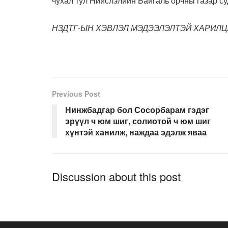
чухал тул Нийслэлийн Байгаль орчны газар с
НЗДТГ-ЫН ХЭВЛЭЛ МЭДЭЭЛЭЛТЭЙ ХАРИЛЦ
Previous Post
Нинжбадгар бол Сосорбарам гэдэг
эрүүл ч юм шиг, солиотой ч юм шиг
хүнтэй ханилж, наждаа эдэлж яваа
Discussion about this post