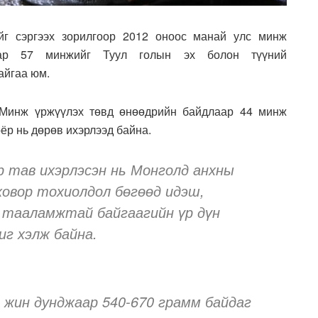
йг сэргээх зорилгоор 2012 оноос манай улс минж
аар 57 минжийг Туул голын эх болон түүний
айгаа юм.
 Минж үржүүлэх төвд өнөөдрийн байдлаар 44 минж
оёр нь дөрөв ихэрлээд байна.
р тав ихэрлэсэн нь Монголд анхны
ховор тохиолдол бөгөөд идэш,
л тааламжтай байгаагийн үр дүн
иг хэлж байна.
 жин дунджаар 540-670 грамм байдаг