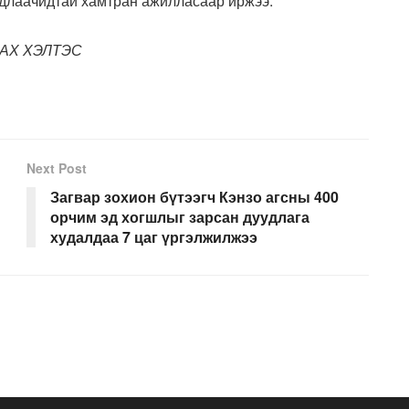
удлаачидтай хамтран ажилласаар иржээ.
АХ ХЭЛТЭС
Next Post
Загвар зохион бүтээгч Кэнзо агсны 400
орчим эд хогшлыг зарсан дуудлага
худалдаа 7 цаг үргэлжилжээ