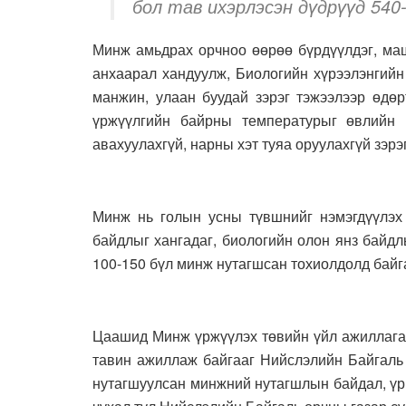
бол тав ихэрлэсэн дүдрүүд 540
Минж амьдрах орчноо өөрөө бүрдүүлдэг, маш
анхаарал хандуулж, Биологийн хүрээлэнгийн
манжин, улаан буудай зэрэг тэжээлээр өдөр
үржүүлгийн байрны температурыг өвлийн ц
авахуулахгүй, нарны хэт туяа оруулахгүй зэрэ
Минж нь голын усны түвшнийг нэмэгдүүлэх
байдлыг хангадаг, биологийн олон янз байдл
100-150 бүл минж нутагшсан тохиолдолд байг
Цаашид Минж үржүүлэх төвийн үйл ажиллагааг
тавин ажиллаж байгааг Нийслэлийн Байгаль
нутагшуулсан минжний нутагшлын байдал, үр 