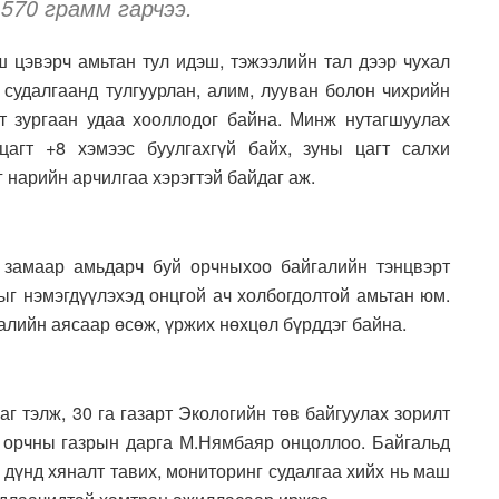
-570 грамм гарчээ.
 цэвэрч амьтан тул идэш, тэжээлийн тал дээр чухал
 судалгаанд тулгуурлан, алим, лууван болон чихрийн
т зургаан удаа хооллодог байна. Минж нутагшуулах
агт +8 хэмээс буулгахгүй байх, зуны цагт салхи
г нарийн арчилгаа хэрэгтэй байдаг аж.
 замаар амьдарч буй орчныхоо байгалийн тэнцвэрт
ыг нэмэгдүүлэхэд онцгой ач холбогдолтой амьтан юм.
алийн аясаар өсөж, үржих нөхцөл бүрддэг байна.
 тэлж, 30 га газарт Экологийн төв байгуулах зорилт
 орчны газрын дарга М.Нямбаяр онцоллоо. Байгальд
дүнд хяналт тавих, мониторинг судалгаа хийх нь маш