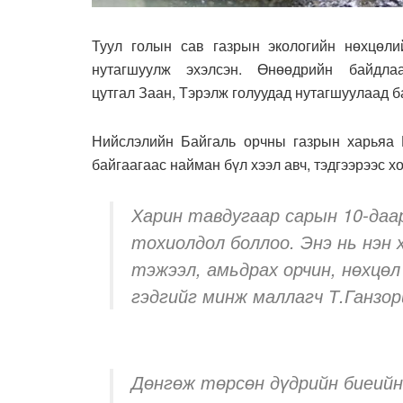
Туул голын сав газрын экологийн нөхцөли
нутагшуулж эхэлсэн. Өнөөдрийн байдл
цутгал Заан, Тэрэлж голуудад нутагшуулаад б
Нийслэлийн Байгаль орчны газрын харьяа
байгаагаас найман бүл хээл авч, тэдгээрээс х
Харин тавдугаар сарын 10-даа
тохиолдол боллоо. Энэ нь нэн 
тэжээл, амьдрах орчин, нөхцө
гэдгийг минж маллагч Т.Ганзор
Дөнгөж төрсөн дүдрийн биеийн