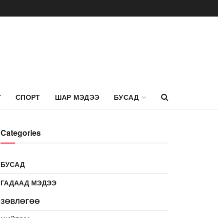
Г
СПОРТ
ШАР МЭДЭЭ
БУСАД
Categories
БУСАД
ГАДААД МЭДЭЭ
ЗӨВЛӨГӨӨ