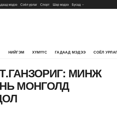
адаад мэдээ
Соёл урлаг
Спорт
Шар мэдээ
Бусад
Л
НИЙГЭМ
ХҮМҮҮС
ГАДААД МЭДЭЭ
СОЁЛ УРЛА
Т.ГАНЗОРИГ: МИНЖ
 НЬ МОНГОЛД
ДОЛ