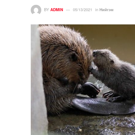
BY
ADMIN
05/13/2021
in
Нийгэм