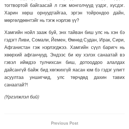
тогтвортой байгаасай л гэж монголчууд үздэг, хүсдэг.
Харин хөрш орнуудтайгаа, эргэн тойрондоо дайн,
мөргөлдөөнтэйг нь тэгж нэрлэв үү?
Хамгийн нойл зааж буй, энх тайван биш улс нь хэн бэ
гэдэгт Ливи, Сомали, Йемен, Өмнөд Судан, Ирак, Сири,
Афганистан гэж нэрлэгджээ. Хамгийн сүүл баригч нь
хөөрхий афганчууд. Эндээс би юу хэлэх санаатай вэ
гэвэл иймдээ тулчихсан биш, дотооддоо алалдах
дайсангүй байж бид хөгжихгүй яасан юм бэ гэдэг улигт
асуултаа уншигчид, улс төрчдөд дахин тавих
санаатай?!
(Үргэлжлэл бий)
Previous Post