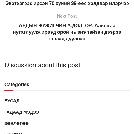
Энэтхэгээс ирсэн 70 хүний 39-өөс халдвар илэрчээ
Next Post
АРДЫН ЖҮЖИГЧИН А.ДОЛГОР: Аавыгаа
нутаглуулж ирээд орой нь энэ тайзан дээрээ
гараад дуулсан
Discussion about this post
Categories
БУСАД
ГАДААД МЭДЭЭ
ЗӨВЛӨГӨӨ