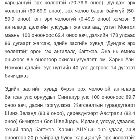
харьцангуй эрх чөлөөтэй (70-79.9 оноо), дундаж эрх
чөлөөтэй (60-69.9 оноо), эрх чөлөө бараг байхгүй (50-
59.9 оноо), огт эрх чөлөөгүй (0-49,9 оноо) хэмээн 5
ангилалд дэлхийн улсуудыг жагсаагаад үзтэл Монгол
маань 100 онооноос 62.4 оноо авч, дэлхийн 178 улсаас
86 дугаарт жагсаж, эдийн засгийн хувьд “Дундаж эрх
чөлөөтэй” орон гэх ангилалд багтжээ. Энэ нь өмнөх
оныхоос 6.5 оноогоор ахисан үзүүлэлт юм. Харин Ази-
Номхон далайн бүс нутгийн 40 улс дотроос 14 дүгээрт
бичигджээ.
Эдийн засгийн хувьд бүрэн эрх чөлөөтэй ангилалд
багтсан улс орнуудыг Сингапур улс 100 онооноос 89.7
оноо авч, дахин тэргүүлжээ. Жагсаалтын гуравдугаарт
Шинэ Зеланд (83.9 оноо), дөрөвдүгээрт Австрали (82.4
оноо) бичигдсэн бол Швейцарь, Ирланд улсууд удаалж,
эхний тавд багтжээ. Харин АНУ-ын энэ удаад 74.8
оноогоор 20-р байранд буюу “харьцангуй эрх чөлөөтэй”