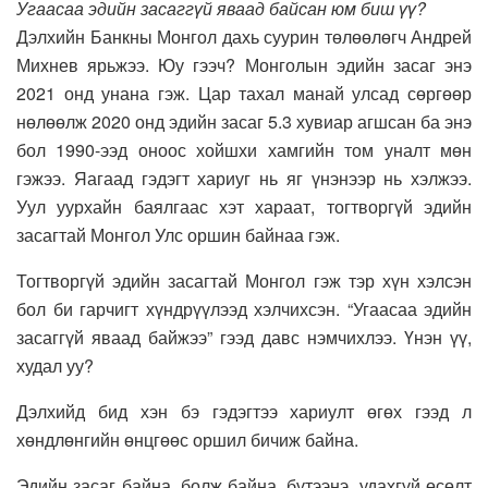
Угаасаа эдийн засаггүй яваад байсан юм биш үү?
Дэлхийн Банкны Монгол дахь суурин төлөөлөгч Андрей
Михнев ярьжээ. Юу гээч? Монголын эдийн засаг энэ
2021 онд унана гэж. Цар тахал манай улсад сөргөөр
нөлөөлж 2020 онд эдийн засаг 5.3 хувиар агшсан ба энэ
бол 1990-ээд оноос хойшхи хамгийн том уналт мөн
гэжээ. Яагаад гэдэгт хариуг нь яг үнэнээр нь хэлжээ.
Уул уурхайн баялгаас хэт хараат, тогтворгүй эдийн
засагтай Монгол Улс оршин байнаа гэж.
Тогтворгүй эдийн засагтай Монгол гэж тэр хүн хэлсэн
бол би гарчигт хүндрүүлээд хэлчихсэн. “Угаасаа эдийн
засаггүй яваад байжээ” гээд давс нэмчихлээ. Үнэн үү,
худал уу?
Дэлхийд бид хэн бэ гэдэгтээ хариулт өгөх гээд л
хөндлөнгийн өнцгөөс оршил бичиж байна.
Эдийн засаг байна, болж байна, бүтээнэ, удахгүй өсөлт