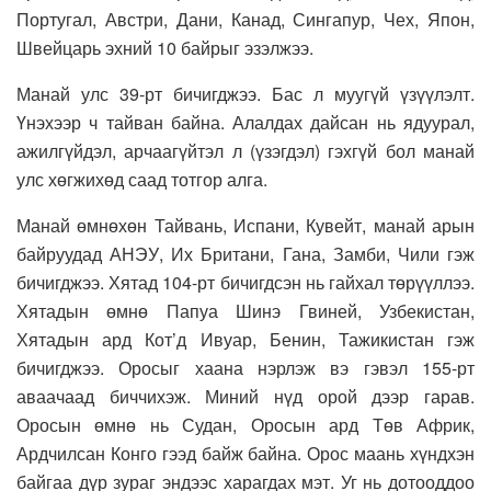
Португал, Австри, Дани, Канад, Сингапур, Чех, Япон,
Швейцарь эхний 10 байрыг эзэлжээ.
Манай улс 39-рт бичигджээ. Бас л муугүй үзүүлэлт.
Үнэхээр ч тайван байна. Алалдах дайсан нь ядуурал,
ажилгүйдэл, арчаагүйтэл л (үзэгдэл) гэхгүй бол манай
улс хөгжихөд саад тотгор алга.
Манай өмнөхөн Тайвань, Испани, Кувейт, манай арын
байруудад АНЭУ, Их Британи, Гана, Замби, Чили гэж
бичигджээ. Хятад 104-рт бичигдсэн нь гайхал төрүүллээ.
Хятадын өмнө Папуа Шинэ Гвиней, Узбекистан,
Хятадын ард Кот’д Ивуар, Бенин, Тажикистан гэж
бичигджээ. Оросыг хаана нэрлэж вэ гэвэл 155-рт
аваачаад биччихэж. Миний нүд орой дээр гарав.
Оросын өмнө нь Судан, Оросын ард Төв Африк,
Ардчилсан Конго гээд байж байна. Орос маань хүндхэн
байгаа дүр зураг эндээс харагдах мэт. Уг нь дотооддоо