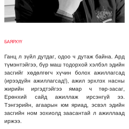
БАЯРХҮҮ
Ганц л зүйл дутдаг, одоо ч дутаж байна. Ард
түмэнтэйгээ, бүр маш тодорхой хэлбэл эдийн
засгийг хөдөлгөгч хүчин болох ажиллагсад
(ирээдүйн ажиллагсад!), ажил эрхлэх насны
жирийн иргэдтэйгээ ямар ч төр-засаг,
Ерөнхий сайд ажиллаж ирсэнгүй ээ.
Тэнгэрийн, агаарын юм яриад, эсвэл эдийн
засгийн ном зохиолд заасантай л ажиллаад
иржээ.