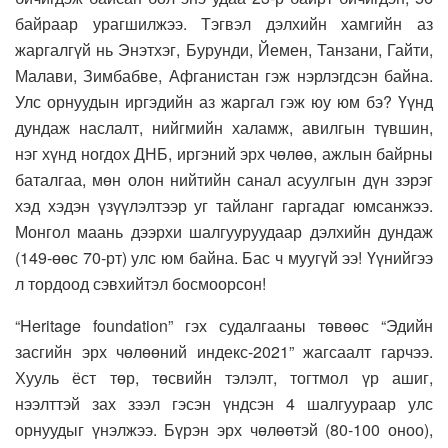
байраар урагшилжээ. Тэгвэл дэлхийн хамгийн аз
жаргалгүй нь Энэтхэг, Бурунди, Йемен, Танзани, Гайти,
Малави, Зимбабве, Афганистан гэж нэрлэгдсэн байна.
Улс орнуудын иргэдийн аз жаргал гэж юу юм бэ? Үүнд
дундаж наслалт, нийгмийн халамж, авилгын түвшин,
нэг хүнд ногдох ДНБ, иргэний эрх чөлөө, ажлын байрны
баталгаа, мөн олон нийтийн санал асуулгын дүн зэрэг
хэд хэдэн үзүүлэлтээр уг тайланг гаргадаг юмсанжээ.
Монгол маань дээрхи шалгууруудаар дэлхийн дундаж
(149-өөс 70-рт) улс юм байна. Бас ч муугүй ээ! Үүнийгээ
л тордоод сэвхийтэл босмоорсон!
“Heritage foundation” гэх судалгааны төвөөс “Эдийн
засгийн эрх чөлөөний индекс-2021” жагсаалт гарчээ.
Хууль ёст төр, төсвийн тэлэлт, тогтмол үр ашиг,
нээлттэй зах зээл гэсэн үндсэн 4 шалгуураар улс
орнуудыг үнэлжээ. Бүрэн эрх чөлөөтэй (80-100 оноо),