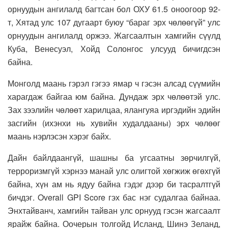
орнуудын ангилалд багтсан бол ОХУ 61.5 оноогоор 92-
т, Хятад улс 107 дугаарт буюу “бараг эрх чөлөөгүй” улс
орнуудын ангилалд оржээ. Жагсаалтын хамгийн сүүлд
Куба, Венесуэл, Хойд Солонгос улсууд бичигдсэн
байна.
Монголд маань гэрэл гэгээ ямар ч гэсэн алсад сүүмийн
харагдаж байгаа юм байна. Дундаж эрх чөлөөтэй улс.
Зах зээлийн чөлөөт харилцаа, ялангуяа иргэдийн эдийн
засгийн (ихэнхи нь хувийн худалдааны) эрх чөлөөг
маань нэрлэсэн хэрэг байх.
Дайн байлдаангүй, шашны ба угсаатны зөрчилгүй,
терроризмгүй хэрнээ манай улс олигтой хөгжиж өгөхгүй
байна, хүн ам нь ядуу байна гэдэг дээр би тасралтгүй
бичдэг. Overall GPI Score гэх бас нэг судалгаа байнаа.
Энхтайванч, хамгийн тайван улс орнууд гэсэн жагсаалт
ярайж байна. Оочерын толгойд Исланд, Шинэ Зеланд,