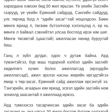
харагдана хэмээн бид 30 жил ярьсан. Үе үеийн Засгийн
газрууд, үе үеийн Ерөнхий сайдууд, Сангийн сайдууд,
улс төрчид бүгд л “эдийн засаг”-тай ноцолдсон. Бөөн
мөнгө яриад л, төсвөө бүтээлчээр хэлэлцээд л, ер нь
мөнгө л байвал сэвхийтэл улсаа босгоод ирэх юм шиг.
Мөнгө төсөвтэй (цаастай) ажилласан нөхөд буруутай
биш.
Ганц л зүйл дутдаг, одоо ч дутаж байна. Ард
түмэнтэйгээ, бүр маш тодорхой хэлбэл эдийн засгийг
хөдөлгөгч хүчин болох ажиллагсад (ирээдүйн
ажиллагсад!), ажил эрхлэх насны жирийн иргэдтэйгээ
ямар ч төр-засаг, Ерөнхий сайд ажиллаж ирсэнгүй ээ.
Тэнгэрийн, агаарын юм яриад, эсвэл эдийн засгийн ном
зохиолд заасантай л ажиллаад иржээ.
Ард түмнээсээ тасарчихсан эдийн засаг ба эдийн
засагчид нь энэ улсыг 30 жилд босгож бүтээж чадаагүй