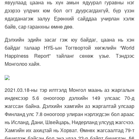
явуулаад цаана нь хүн амын ядуурал гуравны нэг
дээрээ үлдчих юм бол огт дуурсагдахгүй, бүр үзэн
ядагданагэж залуу Ерөнхий сайддаа учирлан хэлж
байв, сар гаранхны өмнө дөө.
Дэлхийн эдийн засаг гэж юу байдаг, цаана нь хэн
байдаг талаар НҮБ-ын Тогтвортой хөгжлийн “World
Happiness Report” тайланг сөхөж үзье. Тэндээс
Монголоо хайя.
2021.03.18-ны тэр илтгэлд Монгол маань аз жаргалын
индексээр 5.6 оноогоор дэлхийн 149 улсаас 70-д
жагссан байна. Дэлхийн хамгийн аз жаргалтай улсаар
Финланд улс 7.8 оноогоор улиран нэрлэгдсэн бол араас
нь Исланд, Дани, Швейцарь, Нидерланд улсууд жагсчээ.
Хамгийн их ахицтай нь Хорват. Өмнөх жагсаалтад 79-т
бичигдэж байсан бол энэ удаа 23-р байрт бичигдэн, 56