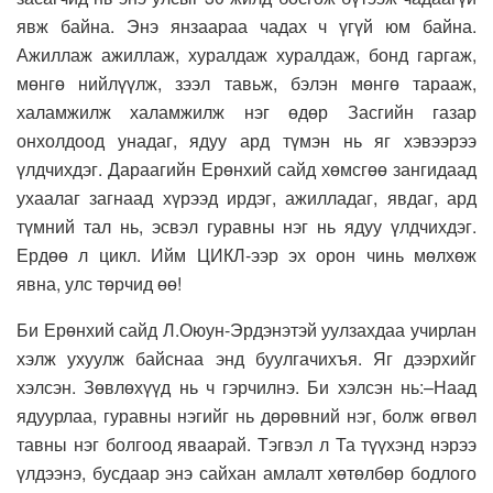
явж байна. Энэ янзаараа чадах ч үгүй юм байна.
Ажиллаж ажиллаж, хуралдаж хуралдаж, бонд гаргаж,
мөнгө нийлүүлж, зээл тавьж, бэлэн мөнгө тарааж,
халамжилж халамжилж нэг өдөр Засгийн газар
онхолдоод унадаг, ядуу ард түмэн нь яг хэвээрээ
үлдчихдэг. Дараагийн Ерөнхий сайд хөмсгөө зангидаад
ухаалаг загнаад хүрээд ирдэг, ажилладаг, явдаг, ард
түмний тал нь, эсвэл гуравны нэг нь ядуу үлдчихдэг.
Ердөө л цикл. Ийм ЦИКЛ-ээр эх орон чинь мөлхөж
явна, улс төрчид өө!
Би Ерөнхий сайд Л.Оюун-Эрдэнэтэй уулзахдаа учирлан
хэлж ухуулж байснаа энд буулгачихъя. Яг дээрхийг
хэлсэн. Зөвлөхүүд нь ч гэрчилнэ. Би хэлсэн нь:–Наад
ядуурлаа, гуравны нэгийг нь дөрөвний нэг, болж өгвөл
тавны нэг болгоод яваарай. Тэгвэл л Та түүхэнд нэрээ
үлдээнэ, бусдаар энэ сайхан амлалт хөтөлбөр бодлого