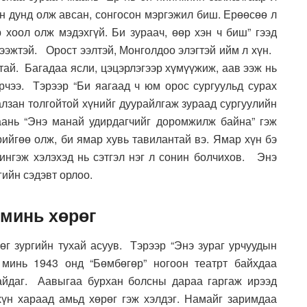
н дунд олж авсан, сонгосон мэргэжил биш. Ерөөсөө л
 хоол олж мэдэхгүй. Би зураач, өөр хэн ч биш” гээд
ээжтэй. Орост ээлтэй, Монголдоо элэгтэй ийм л хүн.
ай. Багадаа ясли, цэцэрлэгээр хүмүүжиж, аав ээж нь
арчээ. Тэрээр “Би яагаад ч юм орос сургуульд сурах
алзан толгойтой хүнийг дуурайлгаж зураад сургуулийн
ань “Энэ манай удирдагчийг доромжилж байна” гэж
рийгөө олж, би ямар хувь тавилантай вэ. Ямар хүн бэ
 ингэж хэлэхэд нь сэтгэл нэг л сонин болчихов. Энэ
гийн сэдэвт орлоо.
 минь хөрөг
өг зургийн тухай асуув. Тэрээр “Энэ зураг урчуудын
минь 1943 онд “Бөмбөгөр” ногоон театрт байхдаа
айдаг. Аавыгаа бурхан болсны дараа гаргаж ирээд
хүн хараад амьд хөрөг гэж хэлдэг. Намайг заримдаа