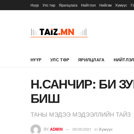
Нүүр
Улс төр
Ярилцлага
Нийтлэл
Нийгэм
Хүмүүс
Г
НҮҮР
УЛС ТӨР
ЯРИЛЦЛАГА
НИЙТЛЭ
Н.САНЧИР: БИ ЗУ
БИШ
ТАНЫ МЭДЭЭ МЭДЭЭЛЛИЙН ТАЙЗ
BY
ADMIN
05/05/2021
in
Хүмүүс