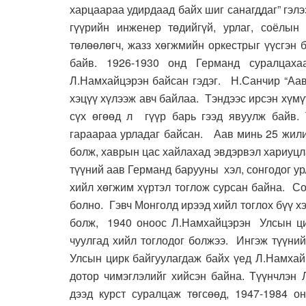
харцаараа удирдаад байх шиг санагддаг” гэл
гүүрийн инженер төдийгүй, урлаг, соёлын
төлөөлөгч, жазз хөгжмийн оркестрыг үүсгэн б
байв. 1926-1930 онд Германд суралцах
Л.Намхайцэрэн байсан гэдэг. Н.Санчир “Аа
хэцүү хүлээж авч байлаа. Тэндээс ирсэн хүм
сүх өгөөд л гүүр барь гээд явуулж байв. 
гараараа урладаг байсан. Аав минь 25 жилий
болж, хаврын цас хайлахад эвдэрвэл хариуцла
түүний аав Германд барууны хэл, сонгодог ур
хийл хөгжим хүртэл тоглож сурсан байна. С
болно. Гэвч Монголд ирээд хийл тоглох бүү хэ
болж, 1940 оноос Л.Намхайцэрэн Улсын ци
чуулгад хийл тоглодог болжээ. Ингэж түүний
Улсын цирк байгуулагдаж байх үед Л.Намхай
дотор чимэглэлийг хийсэн байна. Түүнчлэн 
дээд курст суралцаж төгсөөд, 1947-1984 о