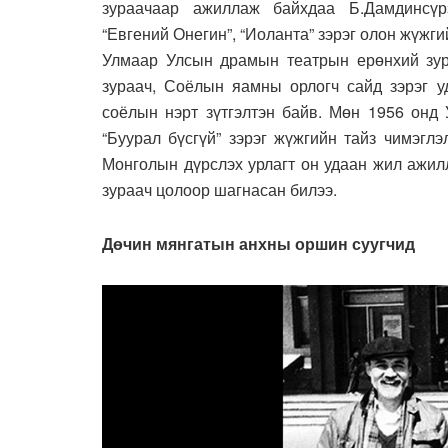
зураачаар ажиллаж байхдаа Б.Дамдинсүрэ
“Евгений Онегин”, “Иоланта” зэрэг олон жүжг
Улмаар Улсын драмын театрын ерөнхий зур
зураач, Соёлын яамны орлогч сайд зэрэг 
соёлын нэрт зүтгэлтэн байв. Мөн 1956 онд У
“Буурал бүсгүй” зэрэг жүжгийн тайз чимэгл
Монголын дүрслэх урлагт он удаан жил ажил
зураач цолоор шагнасан билээ.
Дөчин мянгатын анхны оршин суугчид