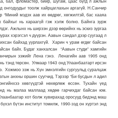
а, бал, фломастер, бийр, шугам, цаас бүгд л ажлын
 од онгодуудыг тоолж хайрцаглахын аргагүй. Н.Санчир
р “Миний мэдэх аав их өөдрөг, хөгжилтэй, бас хааяа
лаж байхыг нь хараагүй гэж хэлж болно. Байнга зурж
лдэг. Ажлынх нь ширээн дээр өөрийнх нь эскиз зургаа
зурах хэрэгсэл ч дүүрэн. Аавын сандал дээр суугаад л
чихсан байхад уурлахгүй. Харин ч урам өгдөг байсан
айсан байх. Будаг ханхалсан “Аавын студи” хамгийн
анчирын ээжийг Лена гэнэ. Ленагийн аав 1905 онд
нь тэнд төрсөн. Улмаар 1943 онд Улаанбаатарт ирсэн
ээ. Хожмоо ээж нь Хүн эмнэлгийн сургуульд суралцаж
атын анхны оршин суугчид. Тэрээр “Би бусдын л адил
энгийнхээ хөвгүүдтэй нөхөрлөж өссөн. Тухайн үед
унд нь малаа маллаад хөдөө гарчихдаг байсан юм.
Улаанбаатар хот болж хувирахад оросууд бидэнд маш
бүхэл бүтэн институт томилж, 1990-ээд он хүртэл энд