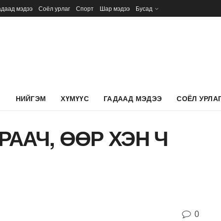
адаад мэдээ
Соёл урлаг
Спорт
Шар мэдээ
Бусад
Л
НИЙГЭМ
ХҮМҮҮС
ГАДААД МЭДЭЭ
СОЁЛ УРЛА
РААЧ, ӨӨР ХЭН Ч
0