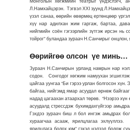
Монголын хөгжмийн театрыг үндэслэгч, 
Л.Намхайцэрэн. Тэгвэл ХХI зуунд Л.Намхайцэ
үзэл санаа, өөрийн өвөрмөц ертөнцөөр үргэ
хүү нар адилхан жим гаргаж, бартаа, дава
нийгмийн соён гэгээрлийн зүтгэж ирсэн нь 
тойрог” буландаа зураач Н.Санчирыг онцлон,
Өөрийгөө олсон үе минь…
Зураач Н.Санчирын урланд намрын нар нэлээ
содон. Сонгодог хөгжим намуухан эгшиглэж,
цайгаа уунгаа “Би гэрээ урлан болгосон хүн.
байгаа, нийгэмд ямар асуудал өрнөж байгааг
надад цагаахан атаархал төрөв. “Нээрээ хүн 
асуудалд стрессдэж бухимдахгүйгээр амьдра
Гэхдээ зураач биш л бол ингэж амьдрах бол
хураагчаа асааж, ярилцлагаа эхлүүллээ.
ярилцлага болох юм” гэхэд нэлээд бодож су