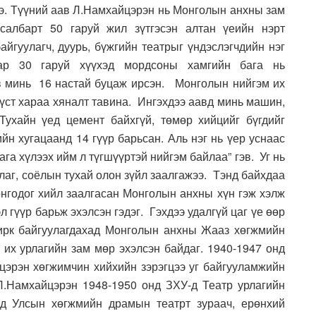
ээ. Түүний аав Л.Намхайцэрэн нь Монголын анхны зам
 салбарт 50 гаруй жил зүтгэсэн алтан үеийн нэрт
айгуулагч, дуурь, бүжгийн театрыг үндэслэгчдийн нэг
аар 30 гаруй хүүхэд мордсоны хамгийн бага нь
в минь 16 настай буцаж ирсэн. Монголын нийгэм их
үүст хараа хяналт тавина. Ингэхдээ аавд минь машин,
Тухайн үед цемент байхгүй, төмөр хийцийг бүгдийг
н хугацаанд 14 гүүр барьсан. Аль нэг нь үер уснаас
га хүлээх ийм л түгшүүртэй нийгэм байлаа” гэв. Уг нь
лаг, соёлын тухай олон зүйл заалгажээ. Тэнд байхдаа
онгодог хийл заалгасан Монголын анхны хүн гэж хэлж
л гүүр барьж эхэлсэн гэдэг. Гэхдээ удалгүй цаг үе өөр
рк байгуулагдахад Монголын анхны Жааз хөгжмийн
 их урлагийн зам мөр эхэлсэн байдаг. 1940-1947 онд
цэрэн хөгжимчин хийхийн зэрэгцээ уг байгууламжийн
Л.Намхайцэрэн 1948-1950 онд ЗХУ-д Театр урлагийн
нд Улсын хөгжмийн драмын театрт зураач, ерөнхий