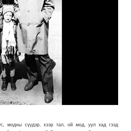
 ус, модны сүүдэр, хээр тал, ой мод, уул хад гээд