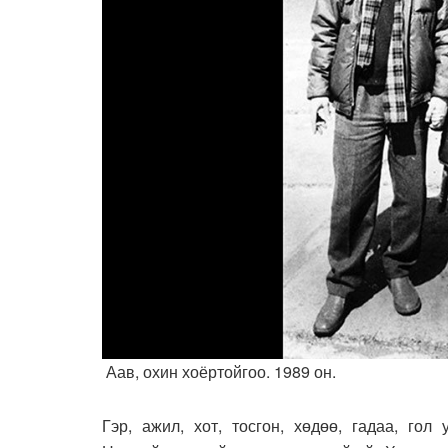
Аав, охин хоёртойгоо. 1989 он.
Гэр, ажил, хот, тосгон, хөдөө, гадаа, гол