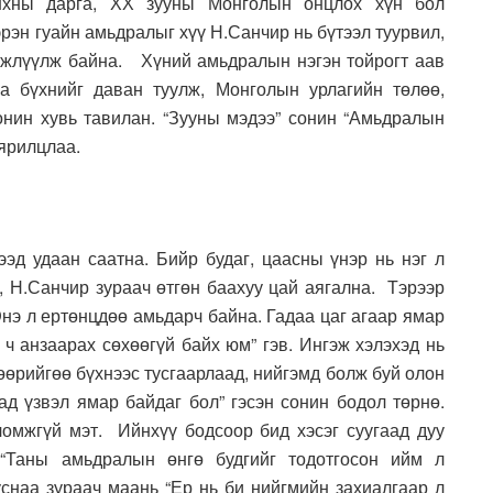
анхны дарга, ХХ зууны Монголын онцлох хүн бол
рэн гуайн амьдралыг хүү Н.Санчир нь бүтээл туурвил,
лжлүүлж байна. Хүний амьдралын нэгэн тойрогт аав
а бүхнийг даван туулж, Монголын урлагийн төлөө,
сонин хувь тавилан. “Зууны мэдээ” сонин “Амьдралын
 ярилцлаа.
д удаан саатна. Бийр будаг, цаасны үнэр нь нэг л
 Н.Санчир зураач өтгөн баахуу цай аягална. Тэрээр
 Энэ л ертөнцдөө амьдарч байна. Гадаа цаг агаар ямар
 ч анзаарах сөхөөгүй байх юм” гэв. Ингэж хэлэхэд нь
өөрийгөө бүхнээс тусгаарлаад, нийгэмд болж буй олон
ад үзвэл ямар байдаг бол” гэсэн сонин бодол төрнө.
омжгүй мэт. Ийнхүү бодсоор бид хэсэг суугаад дуу
 “Таны амьдралын өнгө будгийг тодотгосон ийм л
уснаа зураач маань “Ер нь би нийгмийн захиалгаар л