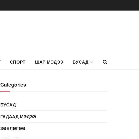
Г
СПОРТ
ШАР МЭДЭЭ
БУСАД
Categories
БУСАД
ГАДААД МЭДЭЭ
ЗӨВЛӨГӨӨ