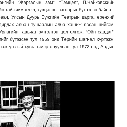
нгийн “Жаргалын зам”, “Тэмцэл”, П.Чайковскийн
ийн тайз чимэглэл, хувцасны загварыг бүтээсэн байна.
аач, Улсын Дуурь Бүжгийн Театрын дарга, ерөнхий
удирдах албан тушаалын алба хашиж явсан нийгэм,
рлагийн гавьяат зүтгэлтэн цол олгож, “Ойн савдаг”,
элийг бүтээсэн тул 1959 онд Төрийн шагнал хүртээж,
лаж үнэтэй хувь нэмэр оруулсан тул 1973 онд Ардын