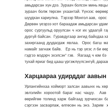
амьдарсан хүн дээ. Зураач болсон минь явцы
зураач болж төрсөн ухаантай. Үүнээс өөрөөр
шуудхан хариулна. Тэрээр Монгол аав, орос 
Дөрвөн үеэрээ хот бараадаж амьдарсан удамт
орос сургуульд оруулсан ч нэг их удаагүй г
дургүй байсан. Гуравдугаар ангид байхдаа х
захиргаанд дуудагдаж явлаа. Орос багш ма
намайг загнаж байв. Ер нь тэр үеэс л би өө
гэдгээ мэдэрч эхэлсэн” гэв. Яагаад ч юм бэ
тухай яриаг бид цааш үргэжлүүлсэнгүй, дараа
Харцаараа удирддаг аавын
Урлангийнхаа хойморт залсан аавынх нь хөр
эвлэлийн хороотой бараг нас чацуу. Аав 
өөрийгөө толинд харж байгаад зурчихсан б
сэргээн засварлаж, өлгөсөн нь энэ. Зарим 