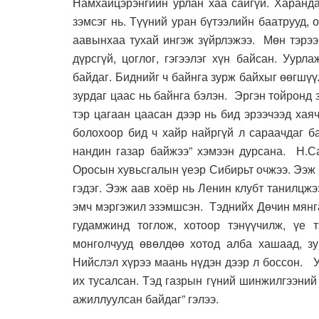
Намхайцэрэнгийн урлан хаа сайгүй. Харанда
зэмсэг нь. Түүний уран бүтээлийн баатрууд,
аавынхаа тухай ингэж зүйрлэжээ. Мөн тэрээ
дүрсгүй, цоглог, гэгээлэг хүн байсан. Уур
байдаг. Биднийг ч байнга зурж байхыг өөгшүү
зурдаг цаас нь байнга бэлэн. Эргэн тойронд 
тэр цагаан цаасан дээр нь бид эрээчээд хая
болохоор бид ч хайр найргүй л сараачдаг б
нандин газар байжээ” хэмээн дурсана. Н.С
Оросын хувьсгалын үеэр Сибирьт очжээ. Ээж 
гэдэг. Ээж аав хоёр нь Ленин клубт танилцж
эмч мэргэжил эзэмшсэн. Тэднийх Дөчин мянг
гудамжинд тоглож, хотоор тэнүүчилж, үе т
монголчууд өвөлдөө хотод алба хашаад, з
Нийслэл хүрээ маань нүдэн дээр л боссон. 
их тусалсан. Тэд газрын гүний шинжилгээний 
ажиллуулсан байдаг” гэлээ.