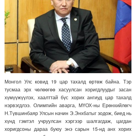
Монгол Улс ковид 19 цар тахалд өртөж байна. Тэр
тусмаа эрх чөлөөгөө хасуулсан хоригдлуудыг засан
хүмүүжүүлэх, хаалттай бүс хорих ангиуд цар тахалд
нэрвэгдлээ. Олимпийн аварга, МҮОХ-ны Ерөнхийлөгч
Н.Түвшинбаяр Улсын начин Э.Энхбатыг зодож, биед нь
хүнд гэмтэл учруулсан хэргээр шалгагдаж, цагдан
хоригдсоны дараа буюу энэ сарын 15-нд анх хорих