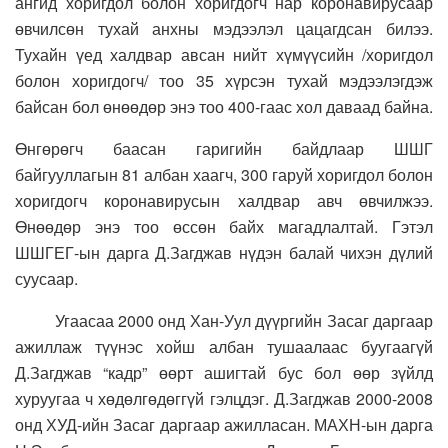
ангид хоригдол болон хоригдогч нар коронавирусаар
өвчилсөн тухай анхны мэдээлэл цацагдсан билээ.
Тухайн үед халдвар авсан нийт хүмүүсийн /хоригдол
болон хоригдогч/ тоо 35 хүрсэн тухай мэдээлэгдэж
байсан бол өнөөдөр энэ тоо 400-гаас хол даваад байна.
Өнгөрөгч баасан гаригийн байдлаар ШШГ
байгууллагын 81 албан хаагч, 300 гаруй хоригдол болон
хоригдогч коронавирусын халдвар авч өвчилжээ.
Өнөөдөр энэ тоо өссөн байх магадлалтай. Гэтэл
ШШГЕГ-ын дарга Д.Загджав нүдэн балай чихэн дүлий
суусаар.
Угаасаа 2000 онд Хан-Уул дүүргийн Засаг даргаар
ажиллаж түүнэс хойш албан тушаалаас буугаагүй
Д.Загджав “кадр” өөрт ашигтай бус бол өөр зүйлд
хуруугаа ч хөдөлгөдөггүй гэлцдэг. Д.Загджав 2000-2008
онд ХУД-ийн Засаг даргаар ажилласан. МАХН-ын дарга