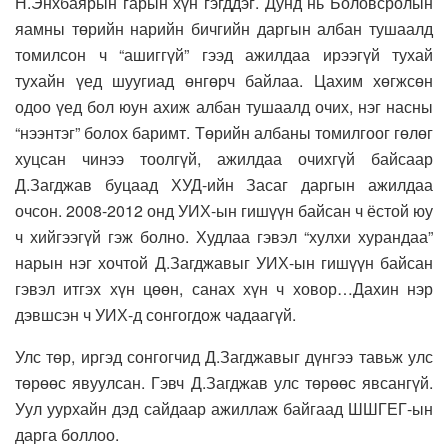
Н.Энхбаярын гарын хүн гэгддэг. Дунд нь Боловсролын
яамны төрийн нарийн бичгийн даргын албан тушаалд
томилсон ч “ашиггүй” гээд ажилдаа ирээгүй тухай
тухайн үед шуугиад өнгөрч байлаа. Цахим хөгжсөн
одоо үед бол юун ахиж албан тушаалд очих, нэг насны
“нээнтэг” болох баримт. Төрийн албаны томилгоог гөлөг
хуцсан чинээ тоолгүй, ажилдаа очихгүй байсаар
Д.Загджав буцаад ХУД-ийн Засаг даргын ажилдаа
очсон. 2008-2012 онд УИХ-ын гишүүн байсан ч ёстой юу
ч хийгээгүй гэж болно. Худлаа гэвэл “хулхи хурандаа”
нарын нэг хочтой Д.Загджавыг УИХ-ын гишүүн байсан
гэвэл итгэх хүн цөөн, санах хүн ч ховор…Дахин нэр
дэвшсэн ч УИХ-д сонгогдож чадаагүй.
Улс төр, иргэд сонгогчид Д.Загджавыг дүнгээ тавьж улс
төрөөс явуулсан. Гэвч Д.Загджав улс төрөөс явсангүй.
Уул уурхайн дэд сайдаар ажиллаж байгаад ШШГЕГ-ын
дарга боллоо.