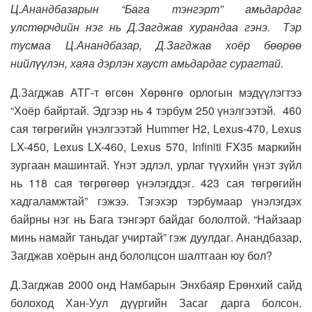
Ц.Анандбазарын “Бага тэнгэрт” амьдардаг
улстөрчдийн нэг нь Д.Загджав хурандаа гэнэ. Тэр
тусмаа Ц.Анандбазар, Д.Загджав хоёр бөөрөө
нийлүүлэн, хаяа дэрлэн хауст амьдардаг сурагтай.
Д.Загджав АТГ-т өгсөн Хөрөнгө орлогын мэдүүлэгтээ
“Хоёр байртай. Эдгээр нь 4 тэрбум 250 үнэлгээтэй. 460
сая төгрөгийн үнэлгээтэй Hummer H2, Lexus-470, Lexus
LX-450, Lexus LX-460, Lexus 570, Infiniti FX35 маркийн
зургаан машинтай. Үнэт эдлэл, урлаг түүхийн үнэт зүйл
нь 118 сая төгрөгөөр үнэлэгддэг. 423 сая төгрөгийн
хадгаламжтай” гэжээ. Тэгэхэр тэрбумаар үнэлэгдэх
байрны нэг нь Бага тэнгэрт байдаг бололтой. “Найзаар
минь намайг таньдаг учиртай” гэж дуулдаг. Анандбазар,
Загджав хоёрын анд бололцсон шалтгаан юу бол?
Д.Загджав 2000 онд Намбарын Энхбаяр Ерөнхий сайд
болоход Хан-Уул дүүргийн Засаг дарга болсон.