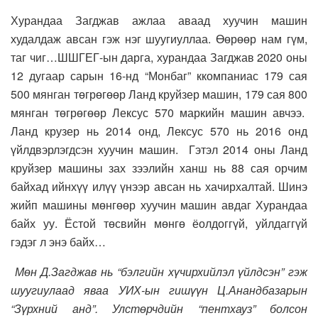
Хурандаа Загджав ажлаа аваад хуучин машин
худалдаж авсан гэж нэг шуугиуллаа. Өөрөөр нам гүм,
таг чиг…ШШГЕГ-ын дарга, хурандаа Загджав 2020 оны
12 дугаар сарын 16-нд “Монбаг” ккомпаниас 179 сая
500 мянган төгрөгөөр Ланд круйзер машин, 179 сая 800
мянган төгрөгөөр Лексус 570 маркийн машин авчээ.
Ланд крузер нь 2014 онд, Лексус 570 нь 2016 онд
үйлдвэрлэгдсэн хуучин машин. Гэтэл 2014 оны Ланд
круйзер машины зах зээлийн ханш нь 88 сая орчим
байхад ийнхүү илүү үнээр авсан нь хачирхалтай. Шинэ
жийп машины мөнгөөр хуучин машин авдаг Хурандаа
байх уу. Ёстой төсвийн мөнгө ёолдоггүй, уйлдаггүй
гэдэг л энэ байх…
Мөн Д.Загджав нь “бэлгийн хүчирхийлэл үйлдсэн” гэж
шуугиулаад яваа УИХ-ын гишүүн Ц.Анандбазарын
“Зүрхний анд”. Улстөрчдийн “пентхауз” болсон