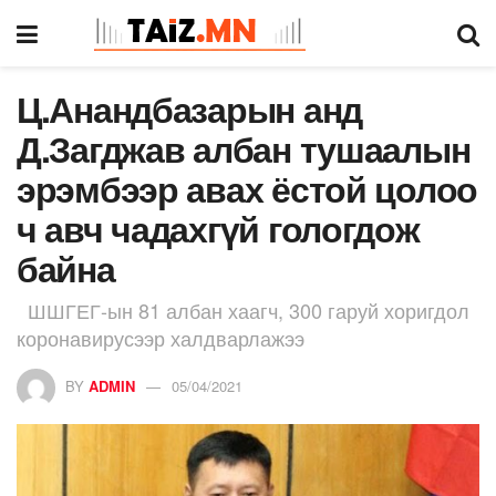
Ц.Анандбазарын анд
Д.Загджав албан тушаалын
эрэмбээр авах ёстой цолоо
ч авч чадахгүй гологдож
байна
ШШГЕГ-ын 81 албан хаагч, 300 гаруй хоригдол
коронавирусээр халдварлажээ
BY
ADMIN
05/04/2021