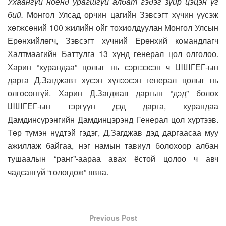
Ухаангүй ноёнд урагшгүй албат гэдэг зүйр цэцэн үг
бий.
Монгол Улсад орчин цагийн Зэвсэгт хүчин үүсэж
хөгжсөний 100 жилийн ойг тохиолдуулан Монгол Улсын
Ерөнхийлөгч, Зэвсэгт хүчний Ерөнхий командлагч
Халтмаагийн Баттулга 13 хүнд генерал цол олголоо.
Харин “хурандаа” цолыг нь сэргээсэн ч ШШГЕГ-ын
дарга Д.Загджавт хүсэн хүлээсэн генерал цолыг нь
олгосонгүй. Харин Д.Загджав даргын “дэд” болох
ШШГЕГ-ын тэргүүн дэд дарга, хурандаа
Дамдинсүрэнгийн Дамдинцэрэнд Генерал цол хүртээв.
Төр түмэн нүдтэй гэдэг, Д.Загджав дэд даргаасаа муу
ажиллаж байгаа, нэг намын тавиул болохоор албан
тушаалын “ранг”-аараа авах ёстой цолоо ч авч
чадсангүй “гологдож” явна.
Previous Post