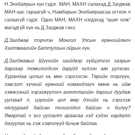
Н.Энхбаярын хүн гэдэг. МАН, МАХН салахад Д.Загджав
МАН-аас гараагүй ч, Намбарын Энхбаяраасаа огтхон ч
салаагүй гэдэг. Одоо МАН, МАХН нэгдэхэд “ашиг олж”
магадгүй хүн нь Д.Загджав гэнэ.
Д.Загджав тэрчлэн Монгол Улсын ерөнхийлөгч
Халтмаагийн Баттулгын ойрын хүн.
Д.Загджавыг
Шүүхийн шийдвэр гүйцэтгэх газрын
даргаар томилогдсон
даруйд
хүлээн авч уулзсан.
Хурандаа цолыг нь мөн сэргээсэн.
Төрийн тэргүүн,
зэвсэгт хүчний ерөнхий командлагч өмнө нь ийм
хэмжээний хэрэгжүүлэгч агентлагийн даргыг дуудаж
уулзаад л, цэргийн цол мөр дэсийг нь сэргээж
нялуураад байсан тохиолдол байсан ч билүү?
Ямартай ч энэ уулзалт араасаа хэд хэдэн хардалт
дагуулах нь
гэж хэвлэлүүд бичиж байлаа
.