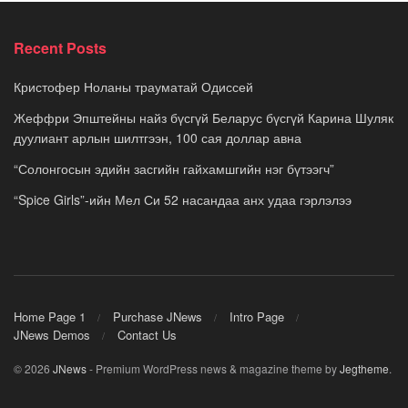
Recent Posts
Кристофер Ноланы трауматай Одиссей
Жеффри Эпштейны найз бүсгүй Беларус бүсгүй Карина Шуляк
дуулиант арлын шилтгээн, 100 сая доллар авна
“Солонгосын эдийн засгийн гайхамшгийн нэг бүтээгч”
“Spice Girls”-ийн Мел Си 52 насандаа анх удаа гэрлэлээ
Home Page 1
Purchase JNews
Intro Page
JNews Demos
Contact Us
© 2026
JNews
- Premium WordPress news & magazine theme by
Jegtheme
.