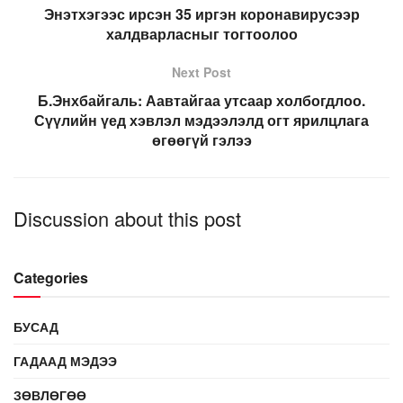
Энэтхэгээс ирсэн 35 иргэн коронавирусээр
халдварласныг тогтоолоо
Next Post
Б.Энхбайгаль: Аавтайгаа утсаар холбогдлоо.
Сүүлийн үед хэвлэл мэдээлэлд огт ярилцлага
өгөөгүй гэлээ
Discussion about this post
Categories
БУСАД
ГАДААД МЭДЭЭ
ЗӨВЛӨГӨӨ