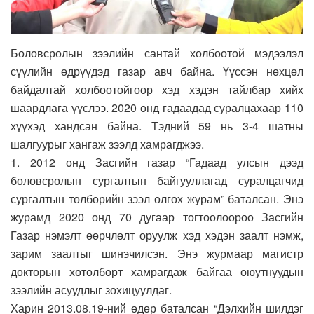
Боловсролын зээлийн сантай холбоотой мэдээлэл
сүүлийн өдрүүдэд газар авч байна. Үүссэн нөхцөл
байдалтай холбоотойгоор хэд хэдэн тайлбар хийх
шаардлага үүслээ. 2020 онд гадаадад суралцахаар 110
хүүхэд хандсан байна. Тэдний 59 нь 3-4 шатны
шалгуурыг хангаж зээлд хамрагджээ.
1. 2012 онд Засгийн газар “Гадаад улсын дээд
боловсролын сургалтын байгууллагад суралцагчид
сургалтын төлбөрийн зээл олгох журам” баталсан. Энэ
журамд 2020 онд 70 дугаар тогтоолоороо Засгийн
Газар нэмэлт өөрчлөлт оруулж хэд хэдэн заалт нэмж,
зарим заалтыг шинэчилсэн. Энэ журмаар магистр
докторын хөтөлбөрт хамрагдаж байгаа оюутнуудын
зээлийн асуудлыг зохицуулдаг.
Харин 2013.08.19-ний өдөр баталсан “Дэлхийн шилдэг