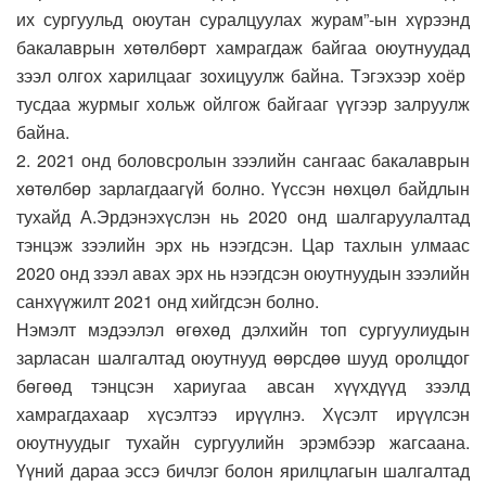
их сургуульд оюутан суралцуулах журам”-ын хүрээнд
бакалаврын хөтөлбөрт хамрагдаж байгаа оюутнуудад
зээл олгох харилцааг зохицуулж байна. Тэгэхээр хоёр
тусдаа журмыг хольж ойлгож байгааг үүгээр залруулж
байна.
2. 2021 онд боловсролын зээлийн сангаас бакалаврын
хөтөлбөр зарлагдаагүй болно. Үүссэн нөхцөл байдлын
тухайд А.Эрдэнэхүслэн нь 2020 онд шалгаруулалтад
тэнцэж зээлийн эрх нь нээгдсэн. Цар тахлын улмаас
2020 онд зээл авах эрх нь нээгдсэн оюутнуудын зээлийн
санхүүжилт 2021 онд хийгдсэн болно.
Нэмэлт мэдээлэл өгөхөд дэлхийн топ сургуулиудын
зарласан шалгалтад оюутнууд өөрсдөө шууд оролцдог
бөгөөд тэнцсэн хариугаа авсан хүүхдүүд зээлд
хамрагдахаар хүсэлтээ ирүүлнэ. Хүсэлт ирүүлсэн
оюутнуудыг тухайн сургуулийн эрэмбээр жагсаана.
Үүний дараа эссэ бичлэг болон ярилцлагын шалгалтад