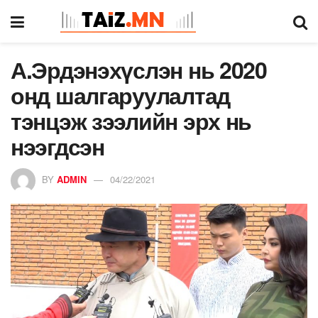
А.Эрдэнэхүслэн нь 2020
онд шалгаруулалтад
тэнцэж зээлийн эрх нь
нээгдсэн
BY
ADMIN
04/22/2021