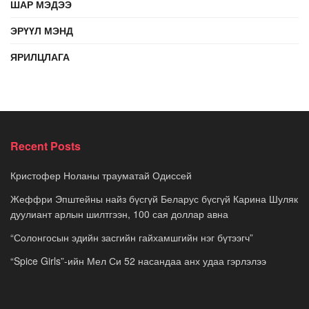
ШАР МЭДЭЭ
ЭРҮҮЛ МЭНД
ЯРИЛЦЛАГА
Recent Posts
Кристофер Ноланы трауматай Одиссей
Жеффри Эпштейны найз бүсгүй Беларус бүсгүй Карина Шуляк
дуулиант арлын шилтгээн, 100 сая доллар авна
“Солонгосын эдийн засгийн гайхамшгийн нэг бүтээгч”
“Spice Girls”-ийн Мел Си 52 насандаа анх удаа гэрлэлээ