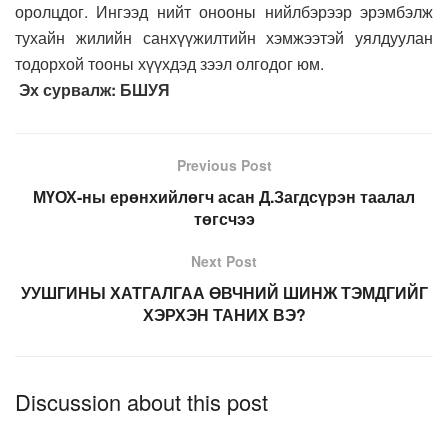
оролцдог. Ингээд нийт онооны нийлбэрээр эрэмбэлж
тухайн жилийн санхүүжилтийн хэмжээтэй уялдуулан
тодорхой тооны хүүхдэд зээл олгодог юм.
Эх сурвалж: БШУЯ
Previous Post
МҮОХ-ны ерөнхийлөгч асан Д.Загдсүрэн таалал
төгсчээ
Next Post
УУШГИНЫ ХАТГАЛГАА ӨВЧНИЙ ШИНЖ ТЭМДГИЙГ
ХЭРХЭН ТАНИХ ВЭ?
Discussion about this post