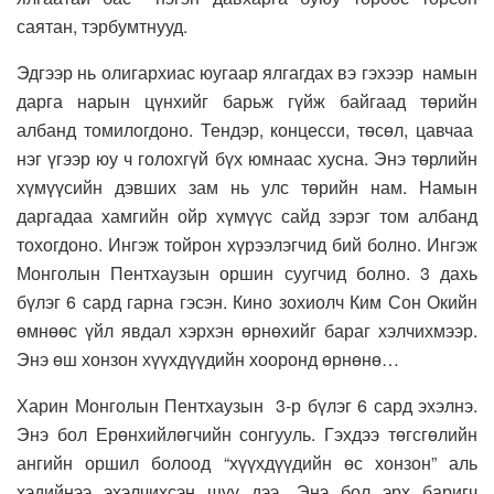
саятан, тэрбумтнууд.
Эдгээр нь олигархиас юугаар ялгагдах вэ гэхээр намын
дарга нарын цүнхийг барьж гүйж байгаад төрийн
албанд томилогдоно. Тендэр, концесси, төсөл, цавчаа
нэг үгээр юу ч голохгүй бүх юмнаас хусна. Энэ төрлийн
хүмүүсийн дэвших зам нь улс төрийн нам. Намын
даргадаа хамгийн ойр хүмүүс сайд зэрэг том албанд
тохогдоно. Ингэж тойрон хүрээлэгчид бий болно. Ингэж
Монголын Пентхаузын оршин суугчид болно. 3 дахь
бүлэг 6 сард гарна гэсэн. Кино зохиолч Ким Сон Окийн
өмнөөс үйл явдал хэрхэн өрнөхийг бараг хэлчихмээр.
Энэ өш хонзон хүүхдүүдийн хооронд өрнөнө…
Харин Монголын Пентхаузын 3-р бүлэг 6 сард эхэлнэ.
Энэ бол Ерөнхийлөгчийн сонгууль. Гэхдээ төгсгөлийн
ангийн оршил болоод “хүүхдүүдийн өс хонзон” аль
хэдийнээ эхэлчихсэн шүү дээ. Энэ бол эрх баригч