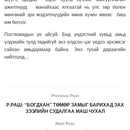
ажилтнууд манайхаас ялгаатай нь улс төр болон
мөнгөний эрх мэдэлтнүүдийн өмнө хүчин мөхөс биш
юм билээ/.
Постковидын үе айсуй. Бид үндэстний хувьд амьд
үлдэхийн тулд төдийгүй энэ олдсон цаг үедээ эрхэмсэг
сайхан амьдармаар байна. Энэ тухай дараагийн
нийтлэлд…
Previous Post
Р.РАШ: “БОГДХАН” ТӨМӨР ЗАМЫГ БАРИХАД ЗАХ
ЗЭЭЛИЙН СУДАЛГАА МАШ ЧУХАЛ
Next Post