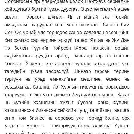
Солонгосын триллер-драма болох Пентхауз сериалын
хоёрдугаар бүлгийг үзэж дуусгав. Эцэс төгсгөлгүй өшөө
авалт, хорсол, шунал. Яг л манай улс төрийн
амьдралыг харуулах мэт. Кино зохиолыг бичсэн Ким
Сон Ок манай улс төрчдөөс санаа сэдэвлэн авсан биш
биз хэмээх хар өөрийн эрхгүй төрөх. Ялгаа нь Жү Дан
Тэ болон түүнийг тойрсон Хера паласын оршин
суугчид-монструудын оронд манайд төр нь мангас
болжээ. Хэмжээ хязгааргүй шуналд хөтлөгдсөн улс
төрчдийн цуваа тасрахгүй. Шинээр гарсан төрийн
тэргүүн нь урьд өмнөхийгөө мөшгинө, өмнөх нь
урьдахыгаа баална, Их Хурлын гишүүд нь өөрсөддөө
тааруулж тоглоомын дүрмээ /хуулиа/ өөрчилнө, Засаг
нь хувийн хэвшлийн ажлыг булаан авна, хувийн
хэвшлийнхэн бизнесээ хийхийн тулд төрийхэнд авлига
өгнө, том бизнес нь өөрсдөө улс төрчид болно, эрх
мэдэл + мөнгө = олигархууд болж хувирна. Үүнээс
ялгаатай бас нэгэн давхарга буюу төрөөс төрсөн