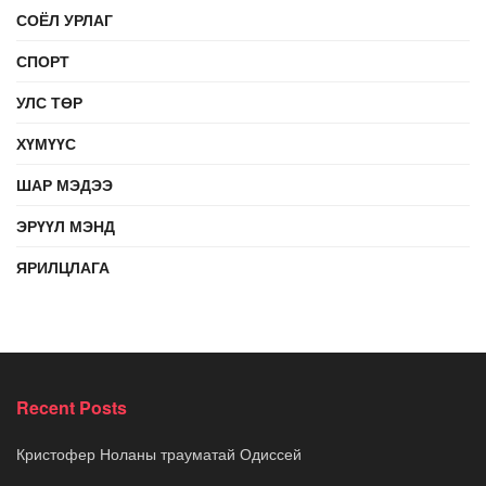
СОЁЛ УРЛАГ
СПОРТ
УЛС ТӨР
ХҮМҮҮС
ШАР МЭДЭЭ
ЭРҮҮЛ МЭНД
ЯРИЛЦЛАГА
Recent Posts
Кристофер Ноланы трауматай Одиссей