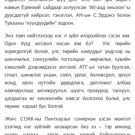
намын Ерөнхий сайдаар ахлуулсан “80-аад оныхон”-ы
дуусдаггүй хийрхэл, тэнэглэл, АН-ын С.Эрдэнэ болон
Тувааны “хүүхдүүдийн” зодоон.
Энэ товч нийтлэлээр нэг л зүйл илэрхийлэх гэсэн юм.
Одоо бүгд зогсвол яасан юм бэ? Улс төрийн
хоригдолгүй болоё, улс төрийн намуудыг үндсээр нь
шинэчилье, сонгуулийн тогтолцоог өөрчилье, хувийн
хэвшлийг дээрэмдэхээ зогсооё, АТГ-ыг татан буулгая,
спорт, шинжлэх ухаан, соёл, урлаг, боловсрол, эрүүл
мэнд, орон нутгийн удирдлага, дипломат албаа
намчирхлаас ангижруулъя, шүүгч, прокурор, тагнуул,
цагдаагаа өс хонзонгийн зэмсэг болгохоо больё, улс
төрөөс хараат бус болгоё.
/Жич: СОАК-ны Пентхаузыг сонирхон үзсэн монгол
үзэгчид нэг зүйлийг анзаарсан биз ээ – тэр кинонд
шүүгч, цагдаа зэрэг хууль хүчний байгууллагын