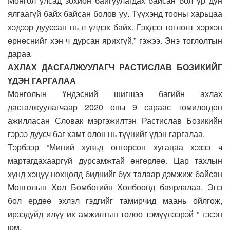
Монгол улсад зохион байгуулагдах байсан бол үр дүн
ялгаагүй байх байсан болов уу. Түүхэнд тооны харьцаа
хэдээр дууссан нь л үлдэх байх. Гэхдээ тоглолт хэрхэн
өрнөснийг хэн ч дурсан ярихгүй.” гэжээ. Энэ тоглолтын
дараа
АХЛАХ ДАСГАЛЖУУЛАГЧ РАСТИСЛАВ БОЗИКИЙГ
ҮДЭН ГАРГАЛАА
Монголын Үндэсний шигшээ багийн ахлах
дасгалжуулагчаар 2020 оны 9 сараас томилогдон
ажилласан Словак мэргэжилтэн Растислав Бозикийн
гэрээ дуусч баг хамт олон нь түүнийг үдэн гаргалаа.
Тэрбээр “Миний хувьд өнгөрсөн хугацаа хэзээ ч
мартагдахааргүй дурсамжтай өнгөрлөө. Цар тахлын
хүнд хэцүү нөхцөлд биднийг бүх талаар дэмжиж байсан
Монголын Хөл Бөмбөгийн Холбоонд баярлалаа. Энэ
бол ердөө эхлэл гэдгийг тамирчид маань ойлгож,
ирээдүйд илүү их амжилтын төлөө тэмүүлээрэй ” гэсэн
юм.