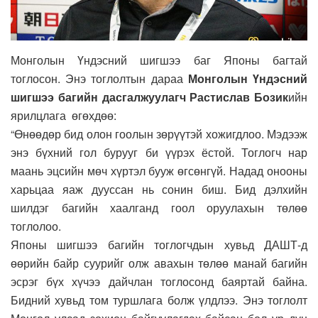
Монголын Үндэсний шигшээ баг Японы багтай
тоглосон. Энэ тоглолтын дараа
Монголын Үндэсний
шигшээ багийн дасгалжуулагч Растислав Бозик
ийн
ярилцлага өгөхдөө:
“Өнөөдөр бид олон гоолын зөрүүтэй хожигдлоо. Мэдээж
энэ бүхний гол бурууг би үүрэх ёстой. Тоглогч нар
маань эцсийн мөч хүртэл бууж өгсөнгүй. Надад онооны
харьцаа яаж дууссан нь сонин биш. Бид дэлхийн
шилдэг багийн хаалганд гоол оруулахын төлөө
тоглолоо.
Японы шигшээ багийн тоглогчдын хувьд ДАШТ-д
өөрийн байр суурийг олж авахын төлөө манай багийн
эсрэг бүх хүчээ дайчлан тоглосонд баяртай байна.
Бидний хувьд том туршлага болж үлдлээ. Энэ тоглолт