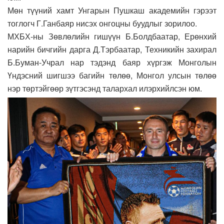
Мөн түүний хамт Унгарын Пушкаш академийн гэрээт
тоглогч Г.Ганбаяр нисэх онгоцны буудлыг зорилоо.
МХБХ-ны Зөвлөлийн гишүүн Б.Болдбаатар, Ерөнхий
нарийн бичгийн дарга Д.Тэрбаатар, Техникийн захирал
Б.Буман-Учрал нар тэдэнд баяр хүргэж Монголын
Үндэсний шигшээ багийн төлөө, Монгол улсын төлөө
нэр төртэйгөөр зүтгэсэнд талархал илэрхийлсэн юм.