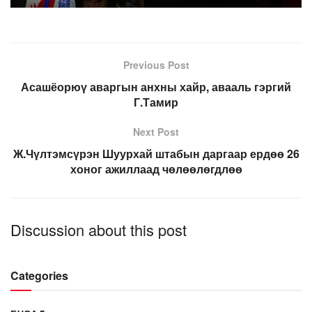
Previous Post
Асашёорюү аваргын анхны хайр, авааль гэргий
Г.Тамир
Next Post
Ж.Чүлтэмсүрэн Шуурхай штабын даргаар ердөө 26
хоног ажиллаад чөлөөлөгдлөө
Discussion about this post
Categories