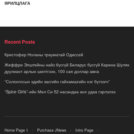
ЯРИЛЦЛАГА
Recent Posts
Кристофер Ноланы трауматай Одиссей
Жеффри Эпштейны найз бүсгүй Беларус бүсгүй Карина Шуляк
дуулиант арлын шилтгээн, 100 сая доллар авна
“Солонгосын эдийн засгийн гайхамшгийн нэг бүтээгч”
“Spice Girls”-ийн Мел Си 52 насандаа анх удаа гэрлэлээ
Home Page 1
Purchase JNews
Intro Page