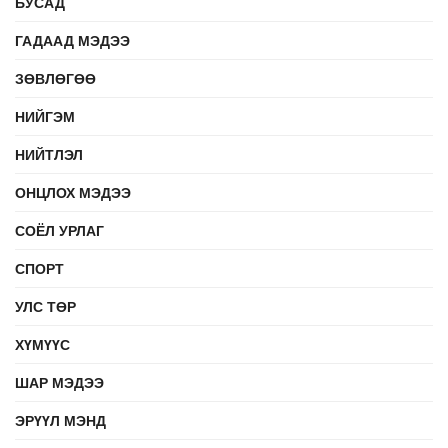
БУСАД
ГАДААД МЭДЭЭ
ЗӨВЛӨГӨӨ
НИЙГЭМ
НИЙТЛЭЛ
ОНЦЛОХ МЭДЭЭ
СОЁЛ УРЛАГ
СПОРТ
УЛС ТӨР
ХҮМҮҮС
ШАР МЭДЭЭ
ЭРҮҮЛ МЭНД