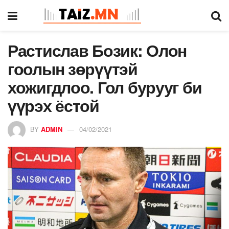
Растислав Бозик: Олон
гоолын зөрүүтэй
хожигдлоо. Гол бурууг би
үүрэх ёстой
BY
ADMIN
04/02/2021