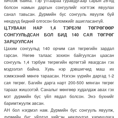
хичээж байна. Тэр утгаараа гуравдугаар сарын 28-нд
болсон намын даргын сонгуулийг нэгтгэж явуулах
санал тавьсан. Дүрмийн бус сонгууль явуулж буй
нөхдүүд бидний олгосон боломжийг ашигласангүй.
Ц.ТУВААН НАР 1,4 ТЭРБУМ ТӨГРӨГӨӨР
СОНГУУЛЬДСАН БОЛ БИД 140 САЯ ТӨГРӨГ
ЗАРЦУУЛСАН
Цахим сонгуульд 140 орчим сая төгрөгийн зардал
гарсан. Нөгөө талаас зохион байгуулсан цаасан
сонгууль 1,4 тэрбум төгрөгийн өртөгтэй явагдсан гэх
мэдээлэл байна. Хувь нэр дэвшигчид маш их
хэмжээний мөнгө тараасан. Нэгхэн үүрийн даргад 1-2
сая төгрөг. Багийн дарга нарт 200-500 мянган төгрөг
тараах жишээтэй. Саналыг мөнгөөр худалдаж авах гэх
мэт дүрмийн бус үйл явдал болсон. Энэ бүхнийг
баримтжуулж авсан.
АН бол нэгдмэл нам. Дүрмийн бус сонгууль явуулж,
дүрмийн бус үйлдэл хийсэн нөхдүүдэд хариуцлага