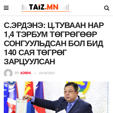
С.ЭРДЭНЭ: Ц.ТУВААН НАР
1,4 ТЭРБУМ ТӨГРӨГӨӨР
СОНГУУЛЬДСАН БОЛ БИД
140 САЯ ТӨГРӨГ
ЗАРЦУУЛСАН
BY
ADMIN
03/30/2021