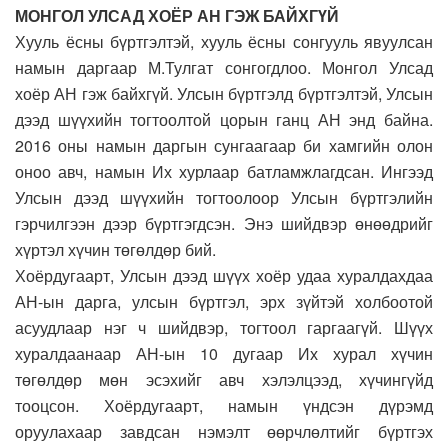
МОНГОЛ УЛСАД ХОЁР АН ГЭЖ БАЙХГҮЙ
Хууль ёсны бүртгэлтэй, хууль ёсны сонгууль явуулсан
намын даргаар М.Тулгат сонгогдлоо. Монгол Улсад
хоёр АН гэж байхгүй. Улсын бүртгэлд бүртгэлтэй, Улсын
дээд шүүхийн тогтоолтой цорын ганц АН энд байна.
2016 оны намын даргын сунгаагаар би хамгийн олон
оноо авч, намын Их хурлаар батламжлагдсан. Ингээд
Улсын дээд шүүхийн тогтоолоор Улсын бүртгэлийн
гэрчилгээн дээр бүртгэгдсэн. Энэ шийдвэр өнөөдрийг
хүртэл хүчин төгөлдөр бий.
Хоёрдугаарт, Улсын дээд шүүх хоёр удаа хуралдахдаа
АН-ын дарга, улсын бүртгэл, эрх зүйтэй холбоотой
асуудлаар нэг ч шийдвэр, тогтоол гаргаагүй. Шүүх
хуралдаанаар АН-ын 10 дугаар Их хурал хүчин
төгөлдөр мөн эсэхийг авч хэлэлцээд, хүчингүйд
тооцсон. Хоёрдугаарт, намын үндсэн дүрэмд
оруулахаар завдсан нэмэлт өөрчлөлтийг бүртгэх