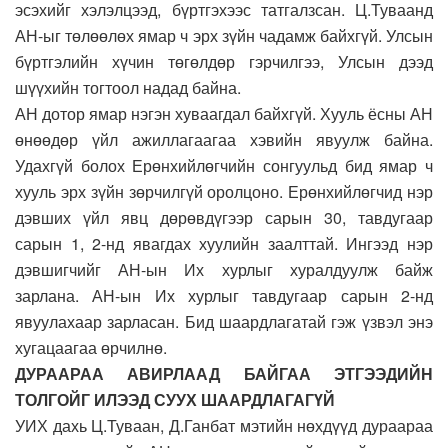
эсэхийг хэлэлцээд, бүртгэхээс татгалзсан. Ц.Туваанд
АН-ыг төлөөлөх ямар ч эрх зүйн чадамж байхгүй. Улсын
бүртгэлийн хүчин төгөлдөр гэрчилгээ, Улсын дээд
шүүхийн тогтоол надад байна.
АН дотор ямар нэгэн хуваагдал байхгүй. Хууль ёсны АН
өнөөдөр үйл ажиллагаагаа хэвийн явуулж байна.
Удахгүй болох Ерөнхийлөгчийн сонгуульд бид ямар ч
хууль эрх зүйн зөрчилгүй оролцоно. Ерөнхийлөгчид нэр
дэвших үйл явц дөрөвдүгээр сарын 30, тавдугаар
сарын 1, 2-нд явагдах хуулийн заалттай. Ингээд нэр
дэвшигчийг АН-ын Их хурлыг хуралдуулж байж
зарлана. АН-ын Их хурлыг тавдугаар сарын 2-нд
явуулахаар зарласан. Бид шаардлагатай гэж үзвэл энэ
хугацаагаа өрчилнө.
ДУРААРАА АВИРЛААД БАЙГАА ЭТГЭЭДИЙН
ТОЛГОЙГ ИЛЭЭД СУУХ ШААРДЛАГАГҮЙ
УИХ дахь Ц.Туваан, Д.Ганбат мэтийн нөхдүүд дураараа