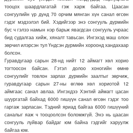
тооцох шаардлагатай гэж харж байгаа. Цаасан
сонгуулийн үр дүнд 70 орчим мянган хүн санал өгсөн
гэдэг мэдээлэл бий. Хэдийгээр энэ сонгууль дүрмийн
бус ч гэлээ намын нэр барьж явагдсан сонгууль учраас
бид судалгаа хийж, хяналт тавьсан. Ингэхэд маш олон
зөрчил илэрсэн тул Үндсэн дүрмийн хороонд хандахаар
болсон.
Гуравдугаар сарын 28-нд нийт 12 аймагт хөл хорио
тогтоосон байсан. Гэтэл долоо хоногийн өмнө
сонгуулийг товлон зарлах дүрмийн заалтыг зөрчиж,
гуравдугаар сарын 27-ны өглөө хөл хориотой 12
аймгаас санал авлаа. Ингэхдээ Хэнтий аймагт цасан
шуургатай байхад 6000 гишүүн санал өгсөн гэдэг тоо
гаргаж зарласан. Тэдний яриад байгаа 6000 гишүүний
саналыг яаж ч тооцоолсон боломжгүй. Энэ нь цаасан
сонгууль луйвар байдаг юм байна гэдгийг харуулж
байгаа юм.