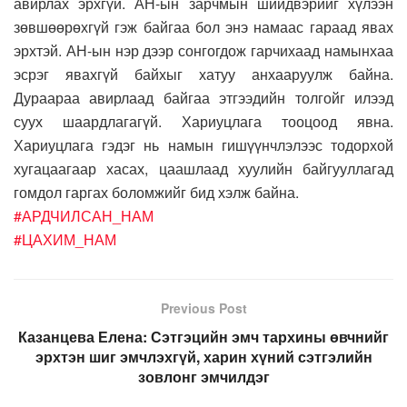
авирлах эрхгүй. АН-ын зарчмын шийдвэрийг хүлээн
зөвшөөрөхгүй гэж байгаа бол энэ намаас гараад явах
эрхтэй. АН-ын нэр дээр сонгогдож гарчихаад намынхаа
эсрэг явахгүй байхыг хатуу анхааруулж байна.
Дураараа авирлаад байгаа этгээдийн толгойг илээд
суух шаардлагагүй. Хариуцлага тооцоод явна.
Хариуцлага гэдэг нь намын гишүүнчлэлээс тодорхой
хугацаагаар хасах, цаашлаад хуулийн байгууллагад
гомдол гаргах боломжийг бид хэлж байна.
#АРДЧИЛСАН_НАМ
#ЦАХИМ_НАМ
Previous Post
Казанцева Елена: Сэтгэцийн эмч тархины өвчнийг
эрхтэн шиг эмчлэхгүй, харин хүний ​​сэтгэлийн
зовлонг эмчилдэг