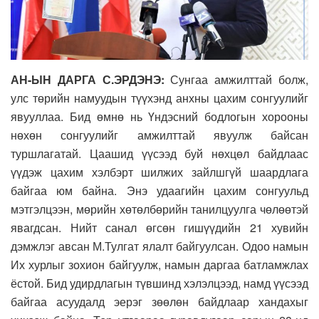
АН-ЫН ДАРГА С.ЭРДЭНЭ:
Сунгаа амжилттай болж,
улс төрийн намуудын түүхэнд анхны цахим сонгуулийг
явууллаа. Бид өмнө нь Үндэсний бодлогын хорооны
нөхөн сонгуулийг амжилттай явуулж байсан
туршлагатай. Цаашид үүсээд буй нөхцөл байдлаас
үүдэж цахим хэлбэрт шилжих зайлшгүй шаардлага
байгаа юм байна. Энэ удаагийн цахим сонгуульд
мэтгэлцээн, мөрийн хөтөлбөрийн танилцуулга чөлөөтэй
явагдсан. Нийт санал өгсөн гишүүдийн 21 хувийн
дэмжлэг авсан М.Тулгат ялалт байгуулсан. Одоо намын
Их хурлыг зохион байгуулж, намын даргаа батламжлах
ёстой. Бид удирдлагын түвшинд хэлэлцээд, намд үүсээд
байгаа асуудалд эерэг зөөлөн байдлаар хандахыг