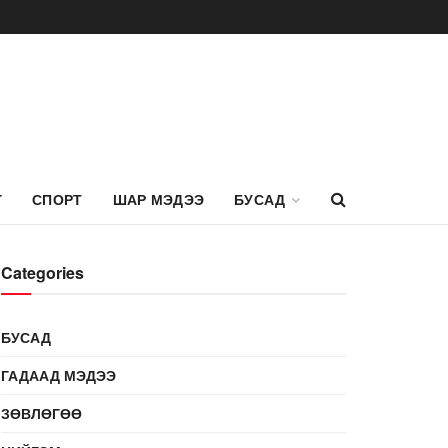
Г
СПОРТ
ШАР МЭДЭЭ
БУСАД
Categories
БУСАД
ГАДААД МЭДЭЭ
ЗӨВЛӨГӨӨ