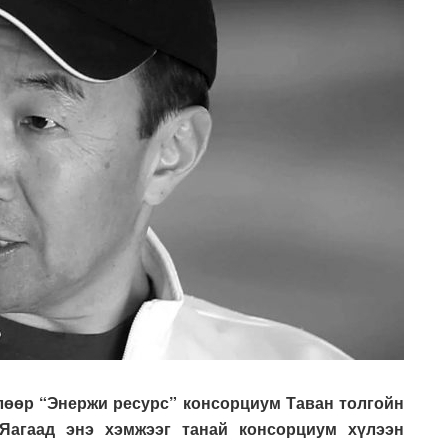
слөөр “Энержи ресурс” консорциум Таван толгойн
 Яагаад энэ хэмжээг танай консорциум хүлээн