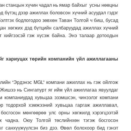
аан станцын хүчин чадал нь ямар байхыг усны нөөцны
эд бүтэц дээр ажиллах боловсон хүчний асуудал гэдэг
бэлтгэх бодлогодоо зөвхөн Таван Толгой ч биш, бусад
лдан хөгжих дэд бүтцийн салбаруудад ажиллах хүчний
 хийгээсэй гэж хүсэж байна. Энэ талаар дотоодын
ийг хариуцах төрийн компанийн үйл ажиллагааны
лийн “Эрдэнэс MGL” компани ажиллах нь гэж ойлгож
. Жишээ нь Сингапурт яг ийм үйл ажиллагаа явуулдаг
м компаниудад хувьцаа эзэмшсэн, чинээлэг компани
эр тодорхой хэмжээний хувьцаа гаргаж ажиллавал,
 босгосон мөнгөөрөө улс орны хөгжилд хэрэгцээтэй
ж чадна. Оюу Толгой төслийнхөн тэгэж босгосон
г санхүүжүүлсэн биз дээ. Өвөл болохоор бид гэнэт