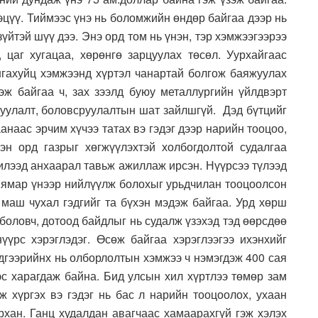
хэцүү. Тиймээс үнэ нь боломжийн өндөр байгаа дээр нь
зүйтэй шүү дээ. Энэ орд том нь үнэн, тэр хэмжээгээрээ
, цаг хугацаа, хөрөнгө зарцуулах төсөл. Уурхайгаас
нгахуйц хэмжээнд хүртэл чанартай болгож баяжуулах
лэж байгаа ч, зах зээлд буюу металлургийн үйлдвэрт
жуулалт, боловсруулалтын шат зайлшгүй. Дэд бүтцийг
аанаас эрчим хүчээ татах вэ гэдэг дээр нарийн тооцоо,
эн орд газрыг хөгжүүлэхтэй холбогдолтой судалгаа
лээд анхаарал тавьж ажиллаж ирсэн. Нүүрсээ түлээд
д ямар үнээр нийлүүлж болохыг урьдчилан тооцоолсон
г маш чухал гэдгийг та бүхэн мэдэж байгаа. Урд хөрш
 боловч, дотоод байдлыг нь судалж үзэхэд тэд өөрсдөө
үрс хэрэглэдэг. Өсөж байгаа хэрэглээгээ ихэнхийг
эдгээрийнх нь олборлолтын хэмжээ ч нэмэгдэж 400 сая
эс харагдаж байна. Бид улсын хил хүртлээ төмөр зам
ж хүргэх вэ гэдэг нь бас л нарийн тооцоолох, ухаан
архан. Ганц худалдан авагчаас хамаарахгүй гэж хэлэх