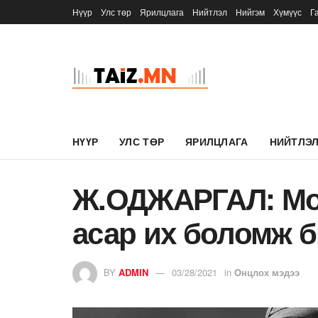
Нүүр
Улс төр
Ярилцлага
Нийтлэл
Нийгэм
Хүмүүс
Г
НҮҮР
УЛС ТӨР
ЯРИЛЦЛАГА
НИЙТЛЭ
Ж.ОДЖАРГАЛ: Мо
асар их боломж 
BY
ADMIN
03/28/2021
in
Онцлох мэдээ