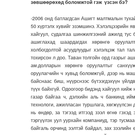
зөвшөөрөхөд боломжтой гэж үзсэн бэ?
-2006 онд батлагдсан Ашигт малтмалын туха
50 хүртэлх хувийг эзэмшинэ. Хэлэлцээрийн я
хайгуул, судалгаа шинжилгээний ажилд тус 
ашиглахад шаардагдах хөрөнгө оруулалт
холбогдолтой асуудлуудыг хэлэлцэж тал та
тохирсон л доо. Таван толгойн орд газрыг а
ам.долларын хөрөнгө оруулалтыг санхүү
оруулагчийн ч хувьд боломжгүй, дээр нь ма
байснаас биш, нүүрснээс бүтээгдэхүүн үйлд
түүх байхгүй. Одоогоор бидэнд хайгуул хийж
газар байгаа ч, дэлхийн аль ч банкинд ий
технологи, ажилласан туршлага, хөгжүүлсэн д
нь өндөр, за тэгээд итгээд зээл өгнө гэхэ
тэргүүлэх уул уурхайн компаниуд, тэр тусма
байгаль орчинд ээлтэй байдал, зах зээлийн