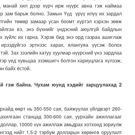
д манай хил дээр хүрч ирж нүүрс авна гэж наймаа
мөр зам барьж болно. Замын Үүд үрүү илүү их зардал
нутгийн төмөр замаар усан боомт хүртэл хэрхэн зөөж
айлгах вэ, энэ бүхнийг үндэсний аюулгүй байдлын
х зүйлс их гарна. Хэрэв бид энэ орд газраа ашиглаж
ирээдүйгээ эртнээс харах, ялангуяа үүсэж болох
тэй. Зах зээлийн хатуу хуулиар нүүрсний үнэ зардлаа
 тэр үед хувьцаа эзэмшигч болгон хариуцлага хүлээж,
н байх ёстой.
й гэж байна. Чухам юунд хэдийг зарцуулахад 2
рхайд өөрт нь 350-550 сая, баяжуулах үйлдвэрт 260-
ахилгаан станцад 300-600 сая, уурхайн ажиллагааг
я доллар, 10000 хүн ажиллаж амьдрах хотхонд зориулж
нгээд нийт 1.5-2 тэрбум долларын хөрөнгө оруулалт