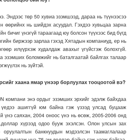
э. Эндээс төр 50 хувиа эзэмшээд, дараа нь түүнээсээ
йн өөрийнх нь шийдэх асуудал. Гэхдээ хувьцаа зарна
йн бичиг үнэгүй тараагаад юу болсон түүхээс бид бүгд
гийн биржээр зарлаа гэхэд Хятадын компаниуд, ер нь
нгөөр илүүрхэж худалдаж авахыг үгүйсгэж болохгүй.
цаа эзэмших боломжийг нь баталгаатай байлгах талаар
гжүүлэх нь зүйтэй.
үрсийг хаана ямар үнээр борлуулах тооцоотой вэ?
N компани энэ ордыг эзэмших эрхийг эдэлж байхдаа
н үедээ ашиггүй юм байна гэж үзээд улсад буцааж
й үнэ саяхан, 2004 оноос үнэ нь өсөж, 2005-2006 онд
.доллар хүрээд одоо бууж эхэлсэн. Олон улсын зах
гө оруулалтын банкнуудын мэдээлсэн таамаглалаар
ний дундаж үнэ 75 ам.доллар байна гэж үзэж байгаа.