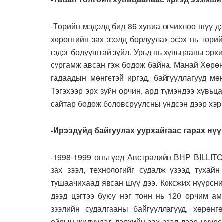
-Төрийн мэдэлд бид 86 хувиа өгчихлөө шүү дэ
хөрөнгийн зах зээлд борлуулах эсэх нь төри
гэдэг бодууштай зүйл. Урьд нь хувьцааны эрхи
сургамж авсан гэж бодож байна. Манай Хөрөн
гадаадын мөнгөтэй иргэд, байгууллагууд мө
Тэгэхээр эрх зүйн орчин, ард түмэндээ хувь
сайтар бодож боловсруулсны үндсэн дээр хэрэ
-Ирээдүйд байгуулах уурхайгаас гарах нү
-1998-1999 оны үед Австралийн ВНР ВILLITO
зах зээл, технологийг судалж үзээд тухай
тушаачихаад явсан шүү дээ. Коксжих нүүрсни
дээд цэгтээ буюу нэг тонн нь 120 орчим ам
зээлийн судалгааны байгууллагууд, хөрөн
ойрын жилүүдэд дэлхийн зах зээл дээр нүүрс