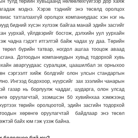
ын тулд төрийн хувьцаанд нөлөөлөхгүйгээр дор хаяж
агадаж мэднэ. Хэрэв тэднийг энэ төсөлд оролцох
виас татгалзахгүй оролцох компаниудаас хэн нэг нь
чууд бидний хүсэн хүлээж байгаа манай эдийн засгийг
ан уурхай, үйлдвэрийг босгож, дэлхийн уул уурхайн
эж чадна гэдэгт итгэлтэй байж чадах уу даа. Төрийн
, төрөл бүрийн татвар, ногдол ашгаа тооцож аваад
асгана. Дотоодын компаниудын хувьд тодорхой хувь
рхайн аваргуудаас суралцаж, цаашилбал эх орныхоо
хөн сэргээлт хийж болдгийг олон улсын стандартын
лно. Ингээд бодохоор, нүүрсийг зах зээлийн чанарын
эй газар нь борлуулж чаддаг, шударга, олон улсад
нгө оруулагчтай, эзэмшсэн 50 хувийнхаа хэмжээнд
үртээх төрийн оролцоотой, эдийн засгийн тодорхой
отоодын хөрөнгө оруулагчтай байдлаар энэ төсөл
өжтэй байх юм гэж үзэж байна.
их бололцоо бий юу?