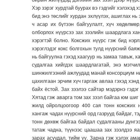
Хэр зэрэг хурдтай буурах вэ гэдгийг хэлэхэд 
бид энэ төслийг хурдан эхлүүлэх, ашиглах нь 
ч асар их бүтээн байгуулалт, хүч хөдөлмөр
олборлох нүүрсээ зах зээлийн шаардлага ха
хэрэгтэй болно. Коксжих нүүрс гэж бид нэр
хэрэглэдэг кокс болгохын тулд нүүрсний бая
нь байгуулна гэхэд хаагуур нь замаа тавьж, х
судалгаа хийгдэх шаардлагатай, энэ мэтчил
шинжилгээний ажлуудад манай консорциум ни
цахилгаан эрчим хүч гаргаж авлаа гэхэд хэн
байх ёстой. Зах зээлээ сайтар мэдэрнэ гэдэ
Хятад гэж аварга том зах зээл байгаа юм шиг
жилд ойролцоогоор 400 сая тонн коксжих нү
хангаж чадах нүүрсний орд газрууд байдаг, т
тонн дөхөж байгаа байдал судалгааны дүнгэ
татаж чадна, түүнээс цаашаа зах зээлдээ яа
зарах асуудал, тийм үү. Зарна гэж хэлэх ам