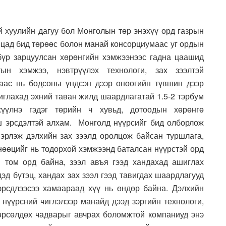
й хуулийн дагуу бол Монголын төр энэхүү орд газрын
вцад бид төрөөс болон манай консорциумаас уг ордын
бүр зарцуулсан хөрөнгийн хэмжээнээс гадна цаашид
ын хэмжээ, нэвтрүүлэх технологи, зах зээлтэй
лаас нь бодсоны үндсэн дээр өнөөгийн түвшин дээр
шиглахад эхний таван жилд шаардлагатай 1.5-2 тэрбум
жүүлнэ гэдэг төрийн ч хувьд, дотоодын хөрөнгө
ш эрсдэлтэй алхам. Монголд нүүрсийг бид олборлож
вэрлэж дэлхийн зах зээлд оролцож байсан туршлага,
 нөөцийг нь тодорхой хэмжээнд баталсан нүүрстэй орд
м том орд байна, зээл авъя гээд хандахад ашиглах
эд бүтэц, хандах зах зээл гээд тавигдах шаардлагууд
д эрсдлээсээ хамаараад хүү нь өндөр байна. Дэлхийн
а нүүрсний чиглэлээр манайд дээд зэргийн технологи,
 өрсөлдөх чадварыг авчрах боломжтой компаниуд энэ