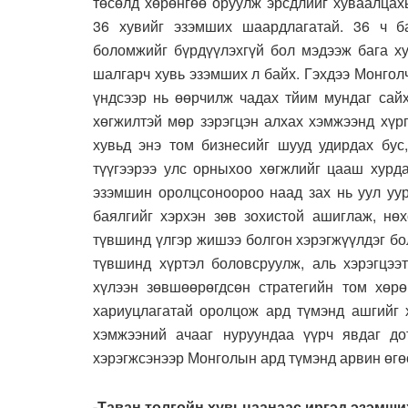
төсөлд хөрөнгөө оруулж эрсдлийг хуваалцах
36 хувийг эзэмших шаардлагатай. 36 ч б
боломжийг бүрдүүлэхгүй бол мэдээж бага ху
шалгарч хувь эзэмших л байх. Гэхдээ Монгол
үндсээр нь өөрчилж чадах тйим мундаг сайх
хөгжилтэй мөр зэрэгцэн алхах хэмжээнд хүрг
хувьд энэ том бизнесийг шууд удирдах бус
түүгээрээ улс орныхоо хөгжлийг цааш хурд
эзэмшин оролцсоноороо наад зах нь уул уу
баялгийг хэрхэн зөв зохистой ашиглаж, нө
түвшинд үлгэр жишээ болгон хэрэгжүүлдэг бо
түвшинд хүртэл боловсруулж, аль хэрэгцээт
хүлээн зөвшөөрөгдсөн стратегийн том хөрө
хариуцлагатай оролцож ард түмэнд ашгийг х
хэмжээний ачааг нуруундаа үүрч явдаг д
хэрэгжсэнээр Монголын ард түмэнд арвин өгө
-Таван толгойн хувьцаанаас иргэд эзэмш