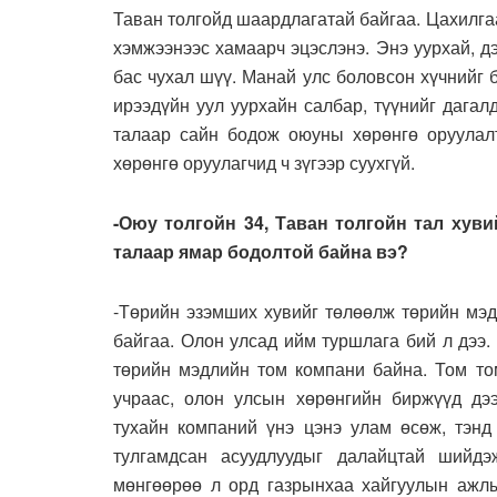
Таван толгойд шаардлагатай байгаа. Цахилг
хэмжээнээс хамаарч эцэслэнэ. Энэ уурхай, д
бас чухал шүү. Манай улс боловсон хүчнийг 
ирээдүйн уул уурхайн салбар, түүнийг дага
талаар сайн бодож оюуны хөрөнгө оруулалт
хөрөнгө оруулагчид ч зүгээр суухгүй.
-Оюу толгойн 34, Таван толгойн тал хув
талаар ямар бодолтой байна вэ?
-Төрийн эзэмших хувийг төлөөлж төрийн мэд
байгаа. Олон улсад ийм туршлага бий л дээ
төрийн мэдлийн том компани байна. Том то
учраас, олон улсын хөрөнгийн биржүүд дэ
тухайн компаний үнэ цэнэ улам өсөж, тэнд
тулгамдсан асуудлуудыг далайцтай шийдэ
мөнгөөрөө л орд газрынхаа хайгуулын ажлы