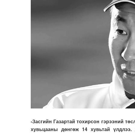
-Засгийн Газартай тохирсон гэрээний тө
хувьцааны дөнгөж 14 хувьтай үлдлээ.