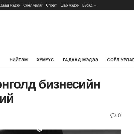
адаад мэдээ
Соёл урлаг
Спорт
Шар мэдээ
Бусад
Л
НИЙГЭМ
ХҮМҮҮС
ГАДААД МЭДЭЭ
СОЁЛ УРЛА
нголд бизнесийн
бий
0