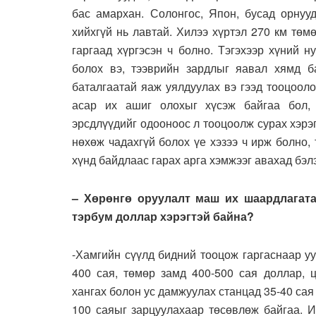
бас амархан. Солонгос, Япон, бусад орнуу
хийхгүй нь лавтай. Хилээ хүртэл 270 км тө
гаргаад хүргэсэн ч болно. Тэгэхээр хүний 
болох вэ, тээврийн зардлыг яавал хямд б
баталгаатай яаж уялдуулах вэ гээд тооцооло
асар их ашиг олохыг хүсэж байгаа бол, 
эрсдлүүдийг одооноос л тооцоолж сурах хэрэг
нөхөж чадахгүй болох үе хэзээ ч ирж болно,
хүнд байдлаас гарах арга хэмжээг авахад бэлэ
– Хөрөнгө оруулалт маш их шаардлагата
тэрбум доллар хэрэгтэй байна?
-Хамгийн сүүлд бидний тооцож гаргаснаар уу
400 сая, төмөр замд 400-500 сая доллар, ц
хангах болон ус дамжуулах станцад 35-40 са
100 саяыг зарцуулахаар төсөвлөж байгаа. И