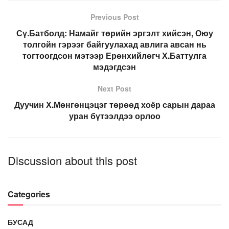
Previous Post
Сү.Батболд: Намайг төрийн эргэлт хийсэн, Оюу
толгойн гэрээг байгуулахад авлига авсан нь
тогтоогдсон мэтээр Ерөнхийлөгч Х.Баттулга
мэдэгдсэн
Next Post
Дуучин Х.Мөнгөнцэцэг төрөөд хоёр сарын дараа
уран бүтээлдээ орлоо
Discussion about this post
Categories
БУСАД