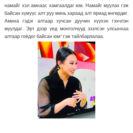
намайг хэл амнаас хамгаалдаг юм. Намайг муулах гэж
байсан хүмүүс алт руу минь хараад алт яриад өнгөрдөг.
Амина гэдэг алтаар хучсан дуучин хүүхэн гэхчлэн
муулдаг. Эрт дээр үед монголчууд эзэлсэн улсынхаа
алтаар гоёдог байсан юм” гэж тайлбарлалаа.