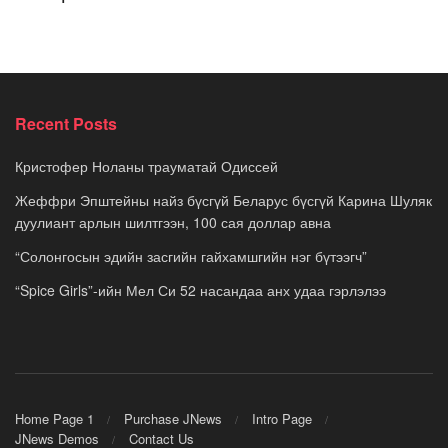
Recent Posts
Кристофер Ноланы трауматай Одиссей
Жеффри Эпштейны найз бүсгүй Беларус бүсгүй Карина Шуляк
дуулиант арлын шилтгээн, 100 сая доллар авна
“Солонгосын эдийн засгийн гайхамшгийн нэг бүтээгч”
“Spice Girls”-ийн Мел Си 52 насандаа анх удаа гэрлэлээ
Home Page 1
Purchase JNews
Intro Page
JNews Demos
Contact Us