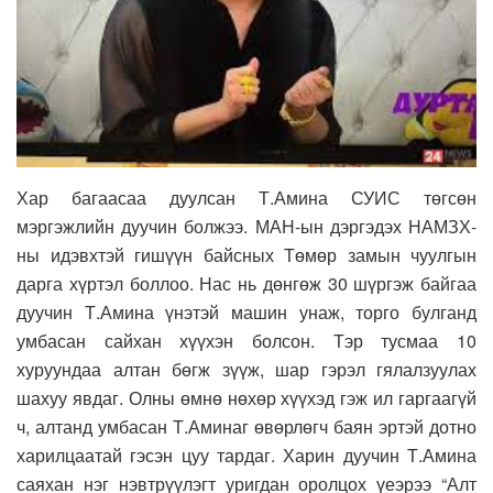
Хар багаасаа дуулсан Т.Амина СУИС төгсөн
мэргэжлийн дуучин болжээ. МАН-ын дэргэдэх НАМЗХ-
ны идэвхтэй гишүүн байсных Төмөр замын чуулгын
дарга хүртэл боллоо. Нас нь дөнгөж 30 шүргэж байгаа
дуучин Т.Амина үнэтэй машин унаж, торго булганд
умбасан сайхан хүүхэн болсон. Тэр тусмаа 10
хуруундаа алтан бөгж зүүж, шар гэрэл гялалзуулах
шахуу явдаг. Олны өмнө нөхөр хүүхэд гэж ил гаргаагүй
ч, алтанд умбасан Т.Аминаг өвөрлөгч баян эртэй дотно
харилцаатай гэсэн цуу тардаг. Харин дуучин Т.Амина
саяхан нэг нэвтрүүлэгт уригдан оролцох үеэрээ “Алт