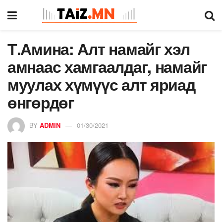
Т.Амина: Алт намайг хэл
амнаас хамгаалдаг, намайг
муулах хүмүүс алт яриад
өнгөрдөг
BY
ADMIN
01/30/2021