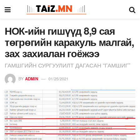
НОК-ийн гишүүд 8,9 сая
төгрөгийн каракуль малгай,
зах захиалан гоёжээ
ГАМШГИЙН СУРГУУЛИЛТ ДАГАСАН “ГАМШИГ”
BY
ADMIN
01/25/2021