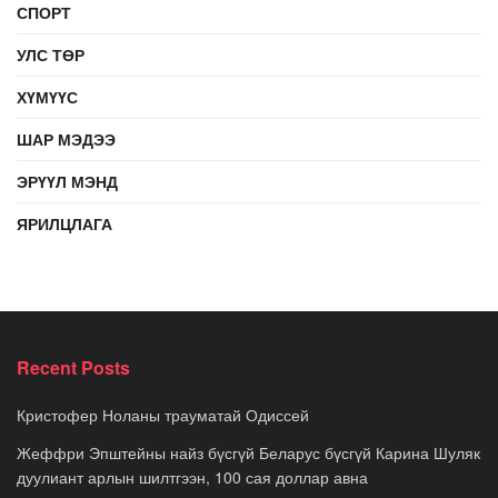
СПОРТ
УЛС ТӨР
ХҮМҮҮС
ШАР МЭДЭЭ
ЭРҮҮЛ МЭНД
ЯРИЛЦЛАГА
Recent Posts
Кристофер Ноланы трауматай Одиссей
Жеффри Эпштейны найз бүсгүй Беларус бүсгүй Карина Шуляк
дуулиант арлын шилтгээн, 100 сая доллар авна