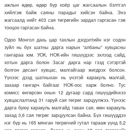
ажлын өдөр, өдөр бүр хоёр цаг жагсаалын бэлтгэл
хийлгэж байж саяны парадыг хийсэн байна. Энэ
жагсаалд нийт 403 сая төгрөгийн зардал гаргасан гэж
тооцоо гаргасан байна.
Одоо Монгол дахь цар тахлын дэгдэлтийн нэг содон
зүйл нь бүх шатны дарга нарын “албаны” хувцасны
гангараа юм. УОК, НОК-ийн гишүүдээс эхлээд сайд,
хотын дарга болон Засаг дарга нар гээд сэтэртэй
болгон десант хувцас, малгайгаар жигдрэх болсон.
Үүнээс дээд шатныхан нь үнэтэй каракуль малгай,
захаар гангарч байгааг НОК-оос харж болно. Тус
комисс өнгөрсөн онын 12 дугаар сард гишүүдийнхээ
хувцаслалтанд 31 гаруй сая төгрөг зарцуулжээ. Үүнээс
дарга буюу каракуль малгайд таван сая, мөн каракуль
захад 3,6 сая төгрөг зарцуулсан байна. Бүх гишүүддээ
нэг бүр нь 165 мянган төгрөгний гутал тарааж үүнд 5,2