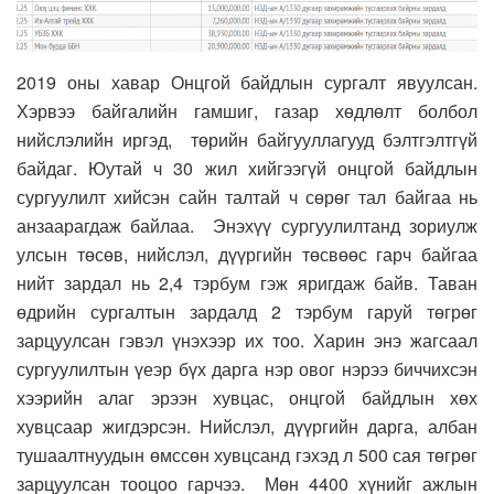
2019 оны хавар Онцгой байдлын сургалт явуулсан.
Хэрвээ байгалийн гамшиг, газар хөдлөлт болбол
нийслэлийн иргэд, төрийн байгууллагууд бэлтгэлтгүй
байдаг. Юутай ч 30 жил хийгээгүй онцгой байдлын
сургуулилт хийсэн сайн талтай ч сөрөг тал байгаа нь
анзаарагдаж байлаа. Энэхүү сургуулилтанд зориулж
улсын төсөв, нийслэл, дүүргийн төсвөөс гарч байгаа
нийт зардал нь 2,4 тэрбум гэж яригдаж байв. Таван
өдрийн сургалтын зардалд 2 тэрбум гаруй төгрөг
зарцуулсан гэвэл үнэхээр их тоо. Харин энэ жагсаал
сургуулилтын үеэр бүх дарга нэр овог нэрээ биччихсэн
хээрийн алаг эрээн хувцас, онцгой байдлын хөх
хувцсаар жигдэрсэн. Нийслэл, дүүргийн дарга, албан
тушаалтнуудын өмссөн хувцсанд гэхэд л 500 сая төгрөг
зарцуулсан тооцоо гарчээ. Мөн 4400 хүнийг ажлын