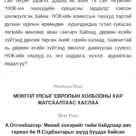
сая төгрөг заржээ. Дараа нь ахин 18 сая төгрөгийг
“НОК-ын гишүүдийн хувцасны зардалд” хэмээн
шилжүүлсэн байна. НОК-ийн комиссын гишүүд партай
дулаан хурлын өрөөндөө хуралдахдаа гутал хувцсаа
төсвийн мөнгөөр аван гангарч байхад, дөрвөн есийн
хүйтэнд дөнгөж төрсөн эхийг гэрийн халаад, таавчигтай
нь дөрвөн есийн хүйтэнд эмнэлэг дамнуулан суужээ.
НОК-ийн гишүүд ээ, энэ шударга, хүнлэг, ардчилсан
явдал уу?
Previous Post
МОНГОЛ УЛСЫГ ЕВРОПЫН ХОЛБООНЫ ХАР
ЖАГСААЛТААС ХАСЛАА
Next Post
А.Отгонбаатар: Миний эхнэрийг тийм байдлаар авч
гарвал би Я.Содбаатарыг шууд буудах байсан