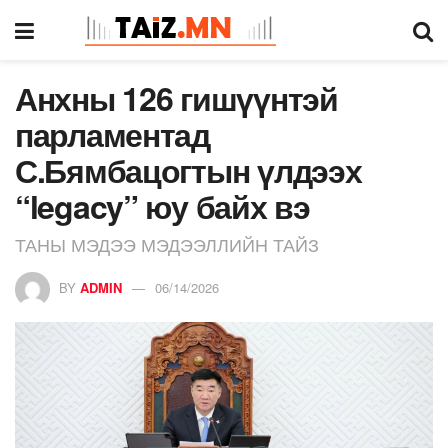
Анхны 126 гишүүнтэй
парламентад
С.Бямбацогтын үлдээх
“legacy” юу байх вэ
ТАНЫ МЭДЭЭ МЭДЭЭЛЛИЙН ТАЙЗ
BY
ADMIN
06/14/2026