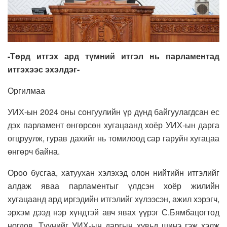
-Төрд итгэх ард түмний итгэл нь парламентад
итгэхээс эхэлдэг-
Оргилмаа
УИХ-ын 2024 оны сонгуулийн үр дүнд байгуулагдсан ес
дэх парламент өнгөрсөн хугацаанд хоёр УИХ-ын дарга
огцруулж, гурав дахийг нь томилоод сар гаруйн хугацаа
өнгөрч байна.
Ороо бусгаа, хатуухан хэлэхэд олон нийтийн итгэлийг
алдаж яваа парламентыг үлдсэн хоёр жилийн
хугацаанд ард иргэдийн итгэлийг хүлээсэн, ажил хэрэгч,
эрхэм дээд нэр хүндтэй авч явах үүрэг С.Бямбацогтод
ногдов. Түүнийг УИХ-ын даргын хувьд шинэ гэж хэлж