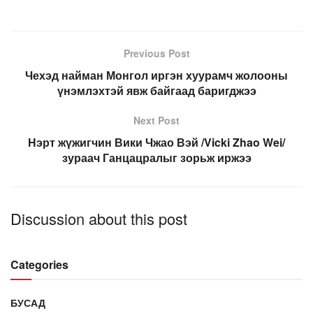
Previous Post
Чехэд найман Монгол иргэн хуурамч жолооны
үнэмлэхтэй явж байгаад баригджээ
Next Post
Нэрт жүжигчин Вики Чжао Вэй /Vicki Zhao Wei/
зураач Ганцацралыг зорьж иржээ
Discussion about this post
Categories
БУСАД