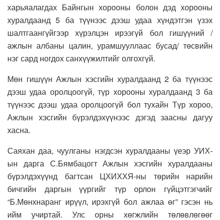
харьяалагдах Байнгын хорооны болон дэд хорооны
хуралдаанд 5 ба түүнээс дээш удаа хүндэтгэн үзэх
шалтгаангүйгээр хүрэлцэн ирээгүй бол гишүүний /
ажлын албаны цалин, урамшууллаас бусад/ төсвийн
нэг сард ногдох санхүүжилтийг олгохгүй.
Мөн гишүүн Ажлын хэсгийн хуралдаанд 2 ба түүнээс
дээш удаа оролцоогүй, түр хорооны хуралдаанд 3 ба
түүнээс дээш удаа оролцоогүй бол тухайн Түр хороо,
Ажлын хэсгийн бүрэлдэхүүнээс дэгэд заасны дагуу
хасна.
Саяхан даа, чуулганы нэгдсэн хуралдааны үеэр УИХ-
ын дарга С.Бямбацогт Ажлын хэсгийн хуралдааны
бүрэлдэхүүнд багтсан ЦХИХХЯ-ны төрийн нарийн
бичгийн даргын үүргийг түр орлон гүйцэтгэгчийг
“Б.Мөнхнаранг ирүүл, ирэхгүй бол ажлаа өг” гэсэн нь
ийм учиртай. Улс орны хөгжлийн төлөвлөгөөг