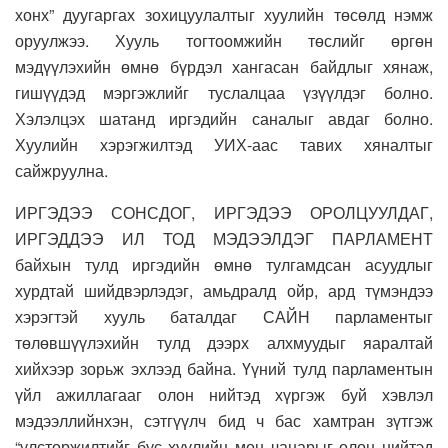
хонх” дуугаргах зохицуулалтыг хуулийн төсөлд нэмж
оруулжээ. Хууль тогтоомжийн төслийг өргөн
мэдүүлэхийн өмнө бүрдэл хангасан байдлыг хянаж,
гишүүдэд мэргэжлийг туслалцаа үзүүлдэг болно.
Хэлэлцэх шатанд иргэдийн саналыг авдаг болно.
Хуулийн хэрэгжилтэд УИХ-аас тавих хяналтыг
сайжруулна.
ИРГЭДЭЭ СОНСДОГ, ИРГЭДЭЭ ОРОЛЦУУЛДАГ,
ИРГЭДДЭЭ ИЛ ТОД МЭДЭЭЛДЭГ ПАРЛАМЕНТ
байхын тулд иргэдийн өмнө тулгамдсан асуудлыг
хурдтай шийдвэрлэдэг, амьдралд ойр, ард түмэндээ
хэрэгтэй хууль баталдаг САЙН парламентыг
төлөвшүүлэхийн тулд дээрх алхмуудыг яаралтай
хийхээр зорьж эхлээд байна. Үүний тулд парламентын
үйл ажиллагааг олон нийтэд хүргэж буй хэвлэл
мэдээллийнхэн, сэтгүүлч бид ч бас хамтран зүтгэж
“улстөржилтийг бус хуулийн мөн чанарыг олон нийтэд