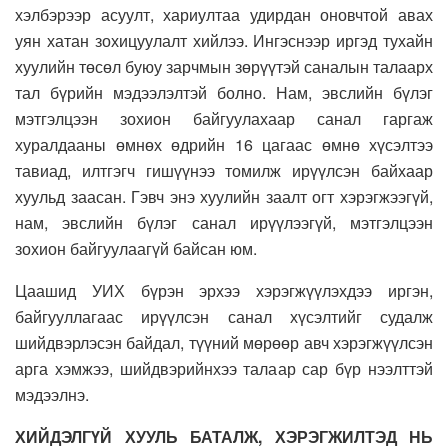
хэлбэрээр асуулт, хариултаа удирдан оновчтой авах
уян хатан зохицуулалт хийлээ. Ингэснээр иргэд тухайн
хуулийн төсөл буюу зарчмын зөрүүтэй саналын талаарх
тал бүрийн мэдээлэлтэй болно. Нам, эвслийн бүлэг
мэтгэлцээн зохион байгуулахаар санал гаргаж
хуралдааны өмнөх өдрийн 16 цагаас өмнө хүсэлтээ
тавиад, илтгэгч гишүүнээ томилж ирүүлсэн байхаар
хуульд заасан. Гэвч энэ хуулийн заалт огт хэрэгжээгүй,
нам, эвслийн бүлэг санал ирүүлээгүй, мэтгэлцээн
зохион байгуулаагүй байсан юм.
Цаашид УИХ бүрэн эрхээ хэрэгжүүлэхдээ иргэн,
байгууллагаас ирүүлсэн санал хүсэлтийг судалж
шийдвэрлэсэн байдал, түүний мөрөөр авч хэрэгжүүлсэн
арга хэмжээ, шийдвэрийнхээ талаар сар бүр нээлттэй
мэдээлнэ.
ХИЙДЭЛГҮЙ ХУУЛЬ БАТАЛЖ, ХЭРЭГЖИЛТЭД НЬ