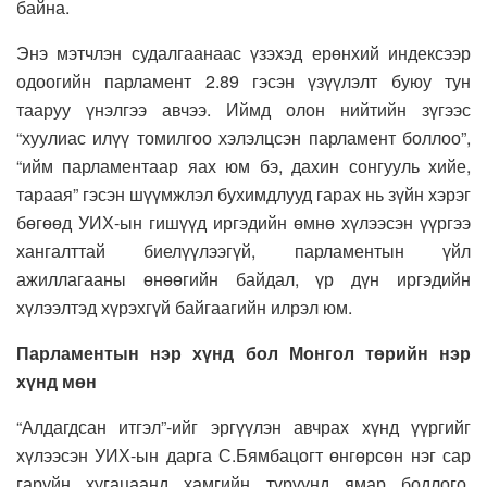
байна.
Энэ мэтчлэн судалгаанаас үзэхэд ерөнхий индексээр
одоогийн парламент 2.89 гэсэн үзүүлэлт буюу тун
тааруу үнэлгээ авчээ. Иймд олон нийтийн зүгээс
“хуулиас илүү томилгоо хэлэлцсэн парламент боллоо”,
“ийм парламентаар яах юм бэ, дахин сонгууль хийе,
тараая” гэсэн шүүмжлэл бухимдлууд гарах нь зүйн хэрэг
бөгөөд УИХ-ын гишүүд иргэдийн өмнө хүлээсэн үүргээ
хангалттай биелүүлээгүй, парламентын үйл
ажиллагааны өнөөгийн байдал, үр дүн иргэдийн
хүлээлтэд хүрэхгүй байгаагийн илрэл юм.
Парламентын нэр хүнд бол Монгол төрийн нэр
хүнд мөн
“Алдагдсан итгэл”-ийг эргүүлэн авчрах хүнд үүргийг
хүлээсэн УИХ-ын дарга С.Бямбацогт өнгөрсөн нэг сар
гаруйн хугацаанд хамгийн түрүүнд ямар бодлого,