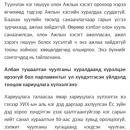
Түүнчлэн нэг гишүүн олон Ажлын хэсэгт орохоор нэрээ
өгчихөөд тэдгээр Ажлын хэсгийн хуралдаа суудаггүй.
Баахан хуулийн төсөлд санаачлагчаар гарын үсгээ
зурчихаад, ажлаа хийдэггүй. Өөрөөр хэлбэл олон хууль
санаачилсан, олон Ажлын хэсэгт ажилласан, ажил
хэрэгч гишүүн болох хүсэлтэй ч энэ ажлаа хийдэггүй
тооны хойноос хөөцөлдөгчид олширлоо. Энэ бүхнийг
сонгогчдод нь тайлагнана.
Албан тушаалтан чуулганы хуралдаанд хүрэлцэн
ирээгүй бол парламентыг үл хүндэтгэсэн үйлдэлд
тооцож хариуцлага хүлээлгэнэ
Хариуцлага талаасаа ямар хариуцлага хүлээлгэх вэ
гэхээр УИХ-ын аль нэг дэд даргаар ахлуулсан Ёс зүйн
дэд хороо хүндэтгэн үзэх шалтгаангүйгээр нэг сарын
нийт санал хураалтын 50-аас дээш хувьд оролцоогүй,
ээлжит чуулганы хугацаанд нэгдсэн чуулган,