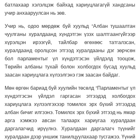
батлахаар хэлэлцэж байхад хариуцлагагүй хандсаны
учир анхааруулсан нь зөв.
Учир нь, одоо мөрдөж буй хуульд “Албан тушаалтан
чуулганы хуралдаанд хүндэтгэн үзэх шалтгаангүйгээр
хүрэлцэн ирээгүй, тайлбар өгөхөөс татгалзсан,
хуралдаанд оролцсон этгээд хуралдааны дэг зөрчсөн
бол парламентыг үл хүндэтгэсэн үйлдэлд тооцож,
Төрийн албаны тухай болон холбогдох бусад хуульд
заасан хариуцлага хүлээлгэнэ гэж заасан байдаг.
Мөн өргөн бариад буй хуулийн төсөлд “Парламентыг үл
хүндэтгэсэн үйлдэл гаргасан этгээдэд холбогдох
хариуцлага хүлээлгэхээр томилох эрх бүхий этгээдэд
албан бичиг илгээнэ. Томилох эрх бүхий этгээд нь ямар
арга хэмжээ авсан талаарх хариугаа хуралдаан
даргалагчид ирүүлнэ. Хуралдаан даргалагч түүнийг
хуралдаан дээр уншиж танилцуулахаар тусгажээ. Үүний