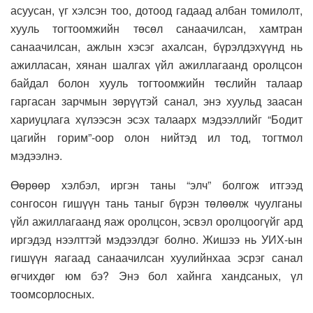
асуусан, үг хэлсэн тоо, дотоод гадаад албан томилолт,
хууль тогтоомжийн төсөл санаачилсан, хамтран
санаачилсан, ажлын хэсэг ахалсан, бүрэлдэхүүнд нь
ажилласан, хянан шалгах үйл ажиллагаанд оролцсон
байдал болон хууль тогтоомжийн төслийн талаар
гаргасан зарчмын зөрүүтэй санал, энэ хуульд заасан
хариуцлага хүлээсэн эсэх талаарх мэдээллийг “Бодит
цагийн горим”-оор олон нийтэд ил тод, тогтмол
мэдээлнэ.
Өөрөөр хэлбэл, иргэн таны “элч” болгож итгээд
сонгосон гишүүн тань таныг бүрэн төлөөлж чуулганы
үйл ажиллагаанд яаж оролцсон, эсвэл оролцоогүйг ард
иргэдэд нээлттэй мэдээлдэг болно. Жишээ нь УИХ-ын
гишүүн яагаад санаачилсан хуулийнхаа эсрэг санал
өгчихдөг юм бэ? Энэ бол хайнга хандсаных, үл
тоомсорлосных.