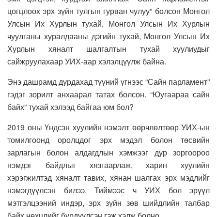
цогцлоох эрх зүйн тулгын гурван чулуу” болсон Монгол
Улсын Их Хурлын тухай, Монгол Улсын Их Хурлын
чуулганы хуралдааны дэгийн тухай, Монгол Улсын Их
Хурлын хяналт шалгалтын тухай хуулиудыг
сайжруулахаар УИХ-аар хэлэлцүүлж байна.
Энэ дашрамд дурдахад түүний үгнээс “Сайн парламент”
гэдэг зорилт анхаарал татах болсон. “Юугаараа сайн
байх” тухай хэлээд байгаа юм бол?
2019 оны Үндсэн хуулийн нэмэлт өөрчлөлтөөр УИХ-ын
томилгоонд оролцдог эрх мэдэл болон төсвийн
зарлагын болон алдагдлын хэмжээг дур зоргоороо
нэмдэг байдлыг хязгаарлаж, харин хуулийн
хэрэгжилтэд хяналт тавих, хянан шалгах эрх мэдлийг
нэмэгдүүлсэн билээ. Тиймээс ч УИХ бол эрүүл
мэтгэлцээний индэр, эрх зүйн зөв шийдлийн талбар
байх нөхцлийг бүрдүүлсэн гэж хэлж болно.