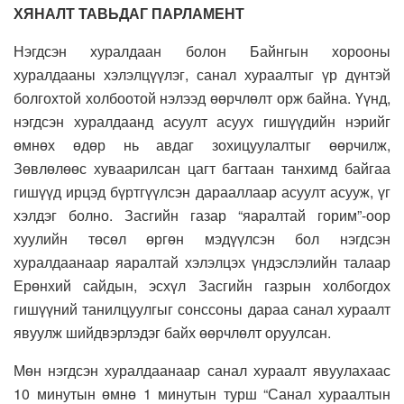
ХЯНАЛТ ТАВЬДАГ ПАРЛАМЕНТ
Нэгдсэн хуралдаан болон Байнгын хорооны
хуралдааны хэлэлцүүлэг, санал хураалтыг үр дүнтэй
болгохтой холбоотой нэлээд өөрчлөлт орж байна. Үүнд,
нэгдсэн хуралдаанд асуулт асуух гишүүдийн нэрийг
өмнөх өдөр нь авдаг зохицуулалтыг өөрчилж,
Зөвлөлөөс хуваарилсан цагт багтаан танхимд байгаа
гишүүд ирцэд бүртгүүлсэн дарааллаар асуулт асууж, үг
хэлдэг болно. Засгийн газар “яаралтай горим”-оор
хуулийн төсөл өргөн мэдүүлсэн бол нэгдсэн
хуралдаанаар яаралтай хэлэлцэх үндэслэлийн талаар
Ерөнхий сайдын, эсхүл Засгийн газрын холбогдох
гишүүний танилцуулгыг сонссоны дараа санал хураалт
явуулж шийдвэрлэдэг байх өөрчлөлт оруулсан.
Мөн нэгдсэн хуралдаанаар санал хураалт явуулахаас
10 минутын өмнө 1 минутын турш “Санал хураалтын