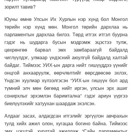
зорилт тавив?
Юуны өмнө Улсын Их Хурлын нэр хүнд бол Монгол
төрийн нэр хүнд мөн. Монгол төрийн дархлаа нь
парламентын дархлаа билээ. Төрд итгэх итгэл буурна
гэдэг нь шударга бусын мэдрэмж эцэстээ тулж,
цөхрөнгөө барвал эмх замбараагүй байдалд
чиглүүлдэг, улмаар үндэсний аюулгүй байдалд халтай
байдаг. Тиймээс УИХ-ын дарга нийт гишүүддээ үүнийг
онцгой анхааруулж, өөрчлөлтийг өөрсдөөсөө эхлэх,
Үндсэн хуулиар хүлээлгэсэн “УИХ-ын гишүүн бол ард
түмний элч мөн бөгөөд нийт иргэн, улсын эрх ашиг
сонирхлыг эрхэмлэн баримтална” гэдэг ариун үүргээ
биелүүлэхийг хатуухан шаардаж эхэлсэн.
Алдааг засах, алдагдсан итгэлийг эргүүлэн авчрахын
тулд хийх ажил олон, хугацаа богино байна. Тиймээс
эмх цэгцтэй, хурдтай ажиллаж “Сайн парламентыг