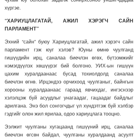
хүргэе.
“ХАРИУЦЛАГАТАЙ, АЖИЛ ХЭРЭГЧ САЙН
ПАРЛАМЕНТ”
Эхний “сайн” буюу Хариуцлагатай, ажил хэрэгч сайн
парламент гэж юуг хэлэв? Юуны өмнө чуулганд
гишүүдийн ирц, саналаа биечлэн өгөх, бүтээмжийг
нэмэгдүүлэх хөшүүрэг бий болгоно. УИХ-ын гишүүн
цахим хуралдаанаас бусад тохиолдолд саналаа
биечлэн өгнө. Ирцэндээ орчихоод чуулганыг, байнгын
хорооны хуралдаанаас гараад явчихдаг, ингэснээр
хэлэлцэж буй асуудлыг унагаадаг, гацаадаг байдлыг
арилгана. Энэ бол сонгогчдыг үл хүндэтгэж буй хэлбэр
гэдгийг олон жил ярилаа, одоо хариуцлага тооцно.
Ээлжит чуулганы хугацаанд гишүүний ирц, саналаа
биечлэн өгсөн байдал, чуулганы хуралдаанд асуулт