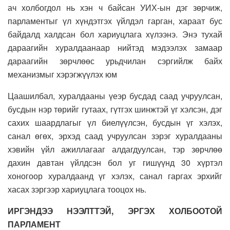
ач холбогдол нь хэн ч байсан УИХ-ын дэг зөрчиж,
парламентыг үл хүндэтгэх үйлдэл гарган, хараат бус
байдалд халдсан бол хариуцлага хүлээнэ. Энэ тухай
дараагийн хуралдаанаар нийтэд мэдээлэх замаар
дараагийн зөрчлөөс урьдчилан сэргийлж байх
механизмыг хэрэгжүүлэх юм
Цаашилбал, хуралдааны үеэр бусдад саад учруулсан,
бусдын нэр төрийг гутаах, гүтгэх шинжтэй үг хэлсэн, дэг
сахих шаардлагыг үл биелүүлсэн, бусдын үг хэлэх,
санал өгөх, эрхэд саад учруулсан зэрэг хуралдааны
хэвийн үйл ажиллагааг алдагдуулсан, тэр зөрчлөө
дахин давтан үйлдсэн бол уг гишүүнд 30 хүртэл
хоногоор хуралдаанд үг хэлэх, санал гаргах эрхийг
хасах зэргээр хариуцлага тооцох нь.
ИРГЭНДЭЭ НЭЭЛТТЭЙ, ЭРГЭХ ХОЛБООТОЙ
ПАРЛАМЕНТ