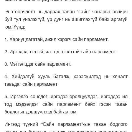
Энэ өөрчлөлт нь дараах таван “сайн” чанарыг авчирч
буй тул үнэлэхгүй, үр дүнг нь ашиглахгүй байх аргагүй
юм. Үүнд:
1. Хариуцлагатай, ажил хэрэгч сайн парламент.
2. Иргэдэд ээлтэй, ил тод нээлттэй сайн парламент.
3. Мэтгэлцдэг сайн парламент.
4. Хийдэлгүй хууль баталж, хэрэгжилтэд нь хяналт
тавьдаг сайн парламент
5. Иргэдээ сонсдог, иргэдээ оролцуулдаг, иргэддээ ил
тод мэдээлдэг сайн парламент байх гэсэн таван
бодлогыг дэвшүүлээд байгаа юм.
Ингээд түүний “Сайн парламент”-ын таван бодлого
чухам юу болохыг задалж сонирхсоноо уншигчдадаа