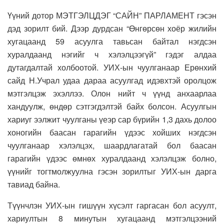
Үүний дотор МЭТГЭЛЦДЭГ “САЙН” ПАРЛАМЕНТ гэсэн
дэд зорилт бий. Дээр дурдсан “Өнгөрсөн хоёр жилийн
хугацаанд 59 асуулга тавьсан байтал нэгдсэн
хуралдаанд нэгийг ч хэлэлцээгүй” гэдэг алдаа
дутагдалтай холбоотой. УИХ-ын чуулганаар Ерөнхий
сайд Н.Учрал удаа дараа асуулгад идэвхтэй оролцож
мэтгэлцэж эхэллээ. Олон нийт ч үүнд анхаарлаа
хандуулж, өндөр сэтгэгдэлтэй байх болсон. Асуулгын
хариуг ээлжит чуулганы үеэр сар бүрийн 1,3 дахь долоо
хоногийн баасан гарагийн үдээс хойших нэгдсэн
чуулганаар хэлэлцэх, шаардлагатай бол баасан
гарагийн үдээс өмнөх хуралдаанд хэлэлцэж болно,
үүнийг тогтмолжуулна гэсэн зорилтыг УИХ-ын дарга
тавиад байна.
Түүнчлэн УИХ-ын гишүүн хүсэлт гаргасан бол асуулт,
хариултын 8 минутын хугацаанд мэтгэлцээний