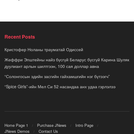
Recent Posts
Кристофер Ноланы трауматай Одиссей
Жеффри Эпштейны найз бүсгүй Беларус бүсгүй Карина Шуляк
дуулиант арлын шилтгээн, 100 сая доллар авна
“Солонгосын эдийн засгийн гайхамшгийн нэг бүтээгч”
“Spice Girls”-ийн Мел Си 52 насандаа анх удаа гэрлэлээ
Home Page 1
Purchase JNews
Intro Page
JNews Demos
Contact Us