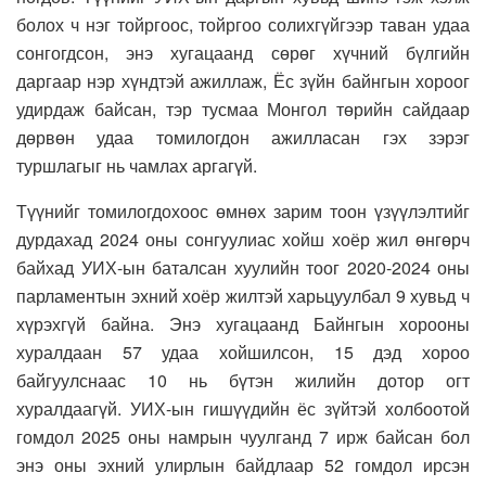
болох ч нэг тойргоос, тойргоо солихгүйгээр таван удаа
сонгогдсон, энэ хугацаанд сөрөг хүчний бүлгийн
даргаар нэр хүндтэй ажиллаж, Ёс зүйн байнгын хороог
удирдаж байсан, тэр тусмаа Монгол төрийн сайдаар
дөрвөн удаа томилогдон ажилласан гэх зэрэг
туршлагыг нь чамлах аргагүй.
Түүнийг томилогдохоос өмнөх зарим тоон үзүүлэлтийг
дурдахад 2024 оны сонгуулиас хойш хоёр жил өнгөрч
байхад УИХ-ын баталсан хуулийн тоог 2020-2024 оны
парламентын эхний хоёр жилтэй харьцуулбал 9 хувьд ч
хүрэхгүй байна. Энэ хугацаанд Байнгын хорооны
хуралдаан 57 удаа хойшилсон, 15 дэд хороо
байгуулснаас 10 нь бүтэн жилийн дотор огт
хуралдаагүй. УИХ-ын гишүүдийн ёс зүйтэй холбоотой
гомдол 2025 оны намрын чуулганд 7 ирж байсан бол
энэ оны эхний улирлын байдлаар 52 гомдол ирсэн