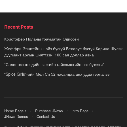
Recent Posts
Кристофер Ноланы трауматай Одиссей
Жеффри Эпштейны найз бүсгүй Беларус бүсгүй Карина Шуляк
дуулиант арлын шилтгээн, 100 сая доллар авна
“Солонгосын эдийн засгийн гайхамшгийн нэг бүтээгч”
“Spice Girls”-ийн Мел Си 52 насандаа анх удаа гэрлэлээ
Home Page 1
Purchase JNews
Intro Page
JNews Demos
Contact Us
© 2026
JNews
- Premium WordPress news & magazine theme by
Jegtheme
.