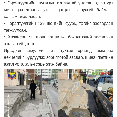
• Гэрэлтүүлгийн шугамын ил задгай унжсан 3,350 урт
метр цахилгааны утсыг цэгцлэн, аюулгүй байдлыг
хангаж ажилласан.
• Гэрэлтүүлгийн 439 шонгийн суурь, тагийг засварлан
тагжуулсан.
• Хазайсан 90 шонг тэгшилж, бэхэлгээний засварын
ажлыг гүйцэтгэсэн.
Иргэдийн аюулгүй, тав тухтай орчинд амьдрах
нөхцөлийг бүрдүүлэх зорилготой засвар, шинэчлэлтийн
ажил үргэлжлэн хэрэгжиж байна.