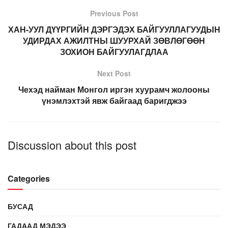
Previous Post
ХАН-УУЛ ДҮҮРГИЙН ДЭРГЭДЭХ БАЙГУУЛЛАГУУДЫН
УДИРДАХ АЖИЛТНЫ ШУУРХАЙ ЗӨВЛӨГӨӨН
ЗОХИОН БАЙГУУЛАГДЛАА
Next Post
Чехэд найман Монгол иргэн хуурамч жолооны
үнэмлэхтэй явж байгаад баригджээ
Discussion about this post
Categories
БУСАД
ГАДААД МЭДЭЭ