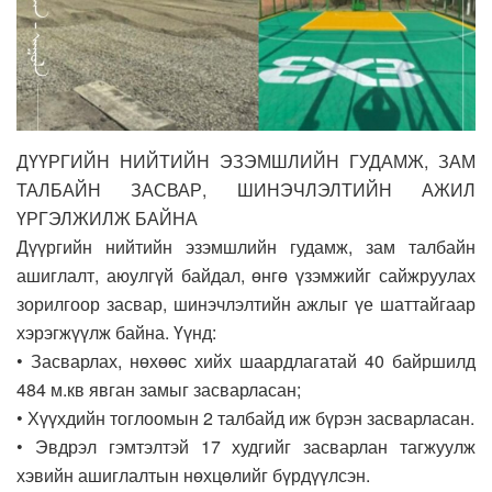
ДҮҮРГИЙН НИЙТИЙН ЭЗЭМШЛИЙН ГУДАМЖ, ЗАМ
ТАЛБАЙН ЗАСВАР, ШИНЭЧЛЭЛТИЙН АЖИЛ
ҮРГЭЛЖИЛЖ БАЙНА
Дүүргийн нийтийн эзэмшлийн гудамж, зам талбайн
ашиглалт, аюулгүй байдал, өнгө үзэмжийг сайжруулах
зорилгоор засвар, шинэчлэлтийн ажлыг үе шаттайгаар
хэрэгжүүлж байна. Үүнд:
• Засварлах, нөхөөс хийх шаардлагатай 40 байршилд
484 м.кв явган замыг засварласан;
• Хүүхдийн тоглоомын 2 талбайд иж бүрэн засварласан.
• Эвдрэл гэмтэлтэй 17 худгийг засварлан тагжуулж
хэвийн ашиглалтын нөхцөлийг бүрдүүлсэн.