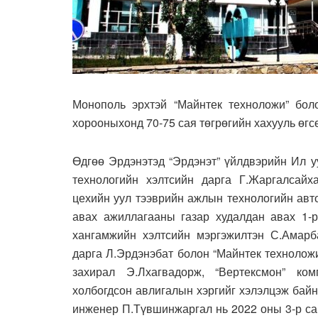
Монополь эрхтэй “Майнтек техноложи” боло
хорооныхонд 70-75 сая төгрөгийн хахууль ө
Өдгөө Эрдэнэтэд “Эрдэнэт” үйлдвэрийн Ил 
технологийн хэлтсийн дарга Г.Жаргалсайх
цехийн уул тээврийн ажлын технологийн авт
авах ажиллагааны газар худалдан авах 1-р
хангамжийн хэлтсийн мэргэжилтэн С.Амарба
дарга Л.Эрдэнэбат болон “Майнтек технолож
захирал Э.Лхагвадорж, “Вертексмон” ко
холбогдсон авлигалын хэргийг хэлэлцэж бай
инженер П.Түвшинжаргал нь 2022 оны 3-р са