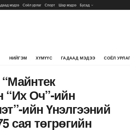
адаад мэдээ
Соёл урлаг
Спорт
Шар мэдээ
Бусад
Л
НИЙГЭМ
ХҮМҮҮС
ГАДААД МЭДЭЭ
СОЁЛ УРЛА
 “Майнтек
 “Их Оч”-ийн
эт”-ийн Үнэлгээний
5 сая төгрөгийн