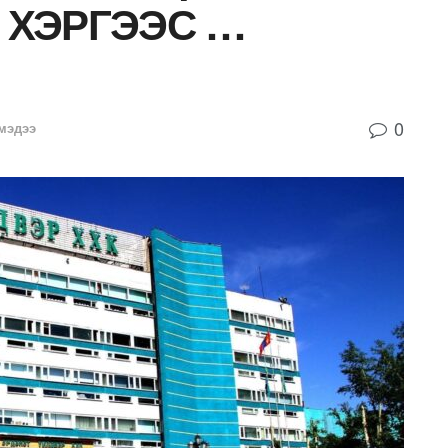
эх ХЭРГЭЭС …
0
мэдээ