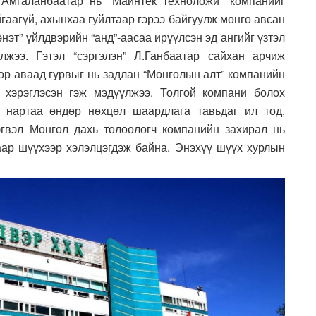
 Амгаланбаатар нь “Майнтек техноложи” компанийг
гаагүй, ахынхаа гуйлтаар гэрээ байгуулж мөнгө авсан
нэт” үйлдвэрийн “анд”-аасаа ирүүлсэн эд ангийг үзтэл
лжээ. Гэтэл “сэргэлэн” Л.Ганбаатар сайхан арчиж
өр аваад гурвыг нь задлан “Монголын алт” компанийн
 хэрэглэсэн гэж мэдүүлжээ. Толгой компани болох
 нартаа өндөр нөхцөл шаардлага тавьдаг ил тод,
эгвэл Монгол дахь төлөөлөгч компанийн захирал нь
аар шүүхээр хэлэлцэгдэж байна. Энэхүү шүүх хурлын