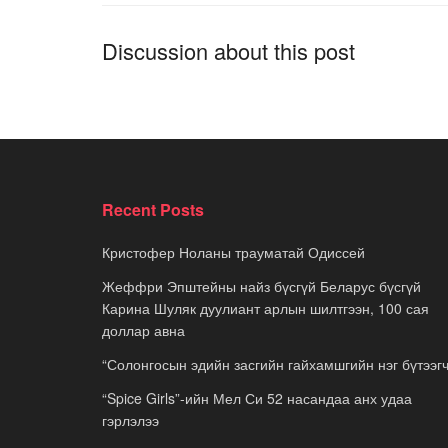
Discussion about this post
Recent Posts
Кристофер Ноланы трауматай Одиссей
Жеффри Эпштейны найз бүсгүй Беларус бүсгүй
Карина Шуляк дуулиант арлын шилтгээн, 100 сая
доллар авна
“Солонгосын эдийн засгийн гайхамшгийн нэг бүтээгч
“Spice Girls”-ийн Мел Си 52 насандаа анх удаа
гэрлэлээ