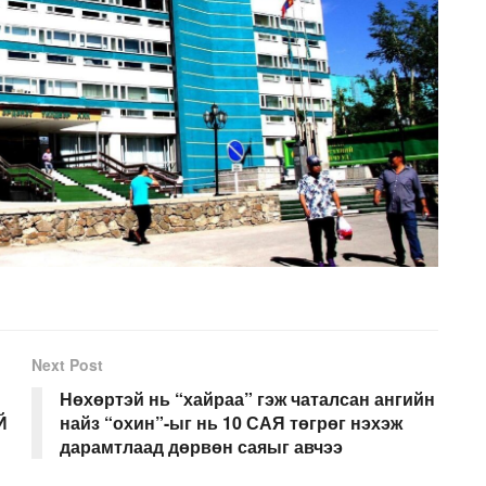
Next Post
Нөхөртэй нь “хайраа” гэж чаталсан ангийн
Й
найз “охин”-ыг нь 10 САЯ төгрөг нэхэж
дарамтлаад дөрвөн саяыг авчээ