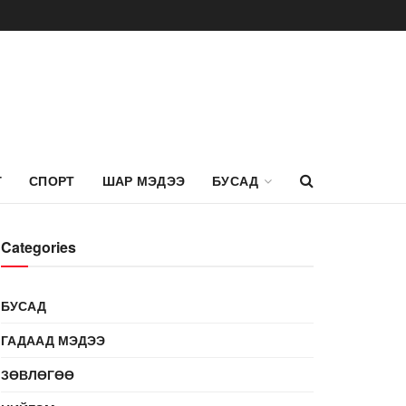
Г
СПОРТ
ШАР МЭДЭЭ
БУСАД
Categories
БУСАД
ГАДААД МЭДЭЭ
ЗӨВЛӨГӨӨ