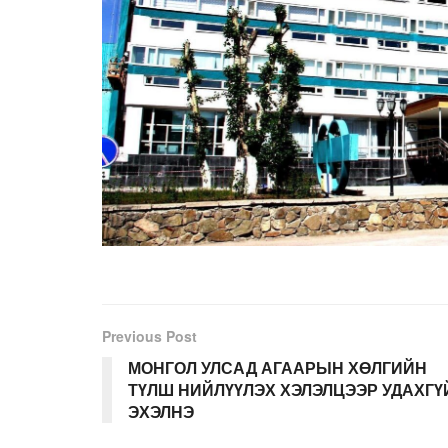
Previous Post
МОНГОЛ УЛСАД АГААРЫН ХӨЛГИЙН
ТҮЛШ НИЙЛҮҮЛЭХ ХЭЛЭЛЦЭЭР УДАХГҮ
ЭХЭЛНЭ