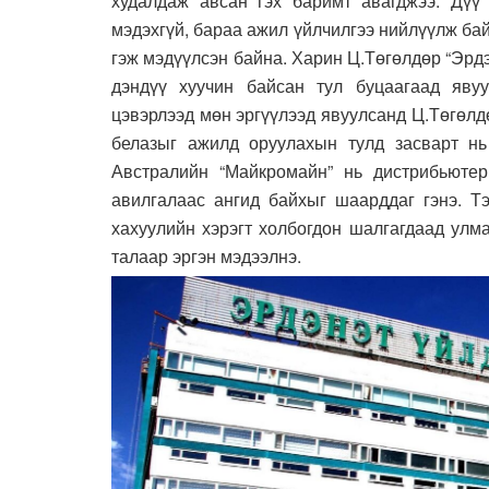
худалдаж авсан гэх баримт авагджээ. Дүү
мэдэхгүй, бараа ажил үйлчилгээ нийлүүлж бай
гэж мэдүүлсэн байна. Харин Ц.Төгөлдөр “Эрдэ
дэндүү хуучин байсан тул буцаагаад явуу
цэвэрлээд мөн эргүүлээд явуулсанд Ц.Төгөлд
белазыг ажилд оруулахын тулд засварт нь
Австралийн “Майкромайн” нь дистрибьютер
авилгалаас ангид байхыг шаарддаг гэнэ. Т
хахуулийн хэрэгт холбогдон шалгагдаад улм
талаар эргэн мэдээлнэ.