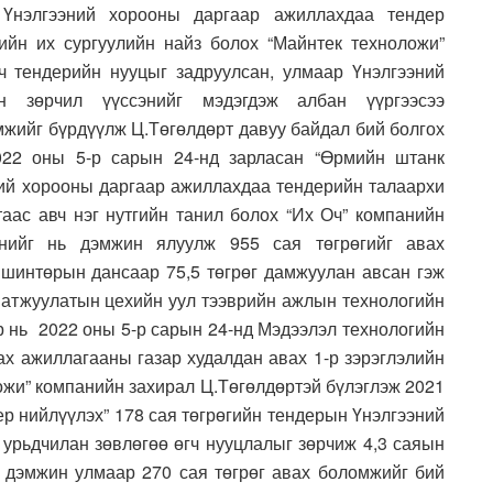
 Үнэлгээний хорооны даргаар ажиллахдаа тендер
йн их сургуулийн найз болох “Майнтек техноложи”
ч тендерийн нууцыг задруулсан, улмаар Үнэлгээний
н зөрчил үүссэнийг мэдэгдэж албан үүргээсээ
омжийг бүрдүүлж Ц.Төгөлдөрт давуу байдал бий болгох
2022 оны 5-р сарын 24-нд зарласан “Өрмийн штанк
ний хорооны даргаар ажиллахдаа тендерийн талаархи
аас авч нэг нутгийн танил болох “Их Оч” компанийн
анийг нь дэмжин ялуулж 955 сая төгрөгийг авах
шинтөрын дансаар 75,5 төгрөг дамжуулан авсан гэж
матжуулатын цехийн уул тээврийн ажлын технологийн
р нь 2022 оны 5-р сарын 24-нд Мэдээлэл технологийн
ах ажиллагааны газар худалдан авах 1-р зэрэглэлийн
ожи” компанийн захирал Ц.Төгөлдөртэй бүлэглэж 2021
ер нийлүүлэх” 178 сая төгрөгийн тендерын Үнэлгээний
урьдчилан зөвлөгөө өгч нууцлалыг зөрчиж 4,3 саяын
 дэмжин улмаар 270 сая төгрөг авах боломжийг бий