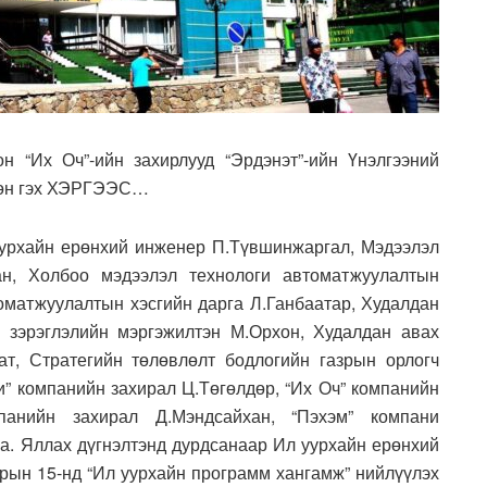
н “Их Оч”-ийн захирлууд “Эрдэнэт”-ийн Үнэлгээний
гсөн гэх ХЭРГЭЭС…
уурхайн ерөнхий инженер П.Түвшинжаргал, Мэдээлэл
ан, Холбоо мэдээлэл технологи автоматжуулалтын
оматжуулалтын хэсгийн дарга Л.Ганбаатар, Худалдан
 зэрэглэлийн мэргэжилтэн М.Орхон, Худалдан авах
т, Стратегийн төлөвлөлт бодлогийн газрын орлогч
и” компанийн захирал Ц.Төгөлдөр, “Их Оч” компанийн
мпанийн захирал Д.Мэндсайхан, “Пэхэм” компани
на. Яллах дүгнэлтэнд дурдсанаар Ил уурхайн ерөнхий
рын 15-нд “Ил уурхайн программ хангамж” нийлүүлэх