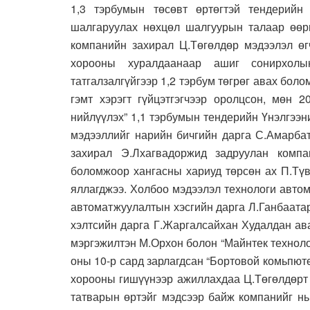
1,3 тэрбумын төсөвт өртөгтэй тендерийн
шалгаруулах нөхцөл шалгуурын талаар өөри
компанийн захирал Ц.Төгөлдөр мэдээлэл өг
хорооны хуралдаанаар ашиг сонирхолы
татгалзалгүйгээр 1,2 тэрбум төгрөг авах бол
гэмт хэрэгт гүйцэтгэгчээр оролцсон, мөн 
нийлүүлэх” 1,1 тэрбумын тендерийн Үнэлгээ
мэдээллийг нарийн бичгийн дарга С.Амарбат
захирал Э.Лхагвадоржид задруулан комп
боломжоор хангасны хариуд төрсөн ах П.Түв
яллагджээ. Холбоо мэдээлэл технологи авто
автоматжуулалтын хэсгийн дарга Л.Ганбаата
хэлтсийн дарга Г.Жаргалсайхан Худалдан ав
мэргэжилтэн М.Орхон болон “Майнтек технол
оны 10-р сард зарлагдсан “Бортовой комьпют
хорооны гишүүнээр ажиллахдаа Ц.Төгөлдөрт 
татварын өртэйг мэдсээр байж компанийг нь