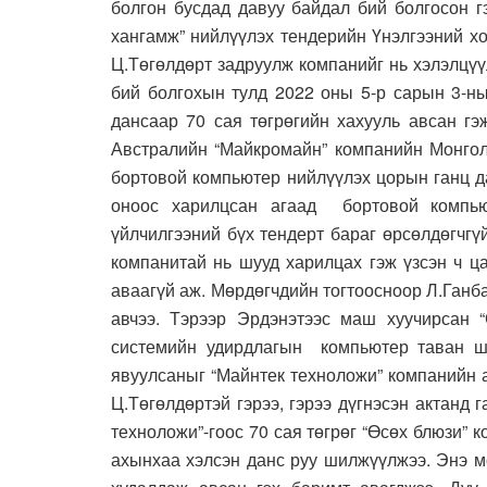
болгон бусдад давуу байдал бий болгосон г
хангамж” нийлүүлэх тендерийн Үнэлгээний х
Ц.Төгөлдөрт задруулж компанийг нь хэлэлцү
бий болгохын тулд 2022 оны 5-р сарын 3-н
дансаар 70 сая төгрөгийн хахууль авсан гэ
Австралийн “Майкромайн” компанийн Монгол
бортовой компьютер нийлүүлэх цорын ганц да
оноос харилцсан агаад бортовой компью
үйлчилгээний бүх тендерт бараг өрсөлдөгчгү
компанитай нь шууд харилцах гэж үзсэн ч ц
аваагүй аж. Мөрдөгчдийн тогтоосноор Л.Ганб
авчээ. Тэрээр Эрдэнэтээс маш хуучирсан 
системийн удирдлагын компьютер таван ши
явуулсаныг “Майнтек техноложи” компанийн 
Ц.Төгөлдөртэй гэрээ, гэрээ дүгнэсэн актанд 
техноложи”-гоос 70 сая төгрөг “Өсөх блюзи” 
ахынхаа хэлсэн данс руу шилжүүлжээ. Энэ м