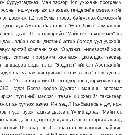
эж буруутгагджээ. Мөн тэрээр “Ил уурхайн программ
орооны гишүүнээр ажиллахдаа тендерийн мэдээллийг
үлэн дэмжиж 1,2 тэрбумын гэрээ байгуулах боломжийг
ы өдөр дүү Амгаланбаатарын “Өсөх блюз” компанийн
ж яллагдсан. Ц.Төгөлдөрийн “Майнтек техноложи” нь
 дахь албан ёсны дистрибьютер бөгөөд уул уурхайн
вуу эрхтэй компани гэнэ. “Эрдэнэт” үйлдвэртэй 2008
тер, систем программ хангамж, дагалдах засвар
й ганцаараа ордог гэнэ. “Эрдэнэт”-ийнхэн Австралийн
аадул нь “манай дистрибьютертэй харьц” гээд хүлээж
аатар 70 сая төгрөгийг Ц.Төгөлдөрөөс доорхи маягаар
“СКЗ” гэдэг Белаз өөрөө буулгагч машины автомат
рхэг, түлшний мэдрэгч таван ширхэгийг таксигаар
ажилтан хүлээж авчээ. Ингээд Л.Ганбаатарын дүү ирж
гарын үсэг зурж тамгаа дарсан. Үүний дараа “Майнтек
компаний дансанд орсонд дүү нь бэлнээр гаргаж аваад
өнгөний 19 саяар нь Л.Ганбаатар зуслангийн байшин