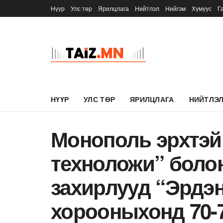
Нүүр
Улс төр
Ярилцлага
Нийтлэл
Нийгэм
Хүмүүс
Г
НҮҮР
УЛС ТӨР
ЯРИЛЦЛАГА
НИЙТЛЭ
Монополь эрхтэй
техноложи” болон
захирлууд “Эрдэн
хорооныхонд 70-7