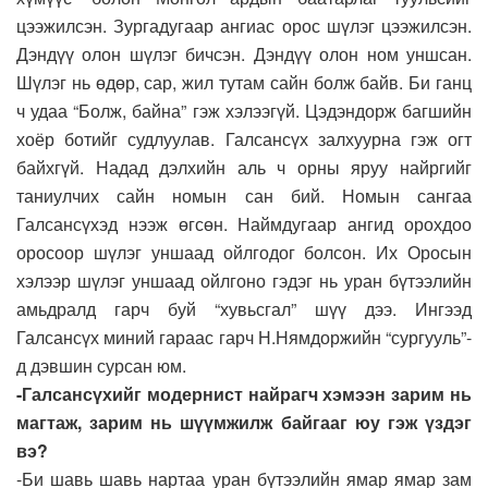
цээжилсэн. Зургадугаар ангиас орос шүлэг цээжилсэн.
Дэндүү олон шүлэг бичсэн. Дэндүү олон ном уншсан.
Шүлэг нь өдөр, сар, жил тутам сайн болж байв. Би ганц
ч удаа “Болж, байна” гэж хэлээгүй. Цэдэндорж багшийн
хоёр ботийг судлуулав. Галсансүх залхуурна гэж огт
байхгүй. Надад дэлхийн аль ч орны яруу найргийг
таниулчих сайн номын сан бий. Номын сангаа
Галсансүхэд нээж өгсөн. Наймдугаар ангид орохдоо
оросоор шүлэг уншаад ойлгодог болсон. Их Оросын
хэлээр шүлэг уншаад ойлгоно гэдэг нь уран бүтээлийн
амьдралд гарч буй “хувьсгал” шүү дээ. Ингээд
Галсансүх миний гараас гарч Н.Нямдоржийн “сургууль”-
д дэвшин сурсан юм.
-Галсансүхийг модернист найрагч хэмээн зарим нь
магтаж, зарим нь шүүмжилж байгааг юу гэж үздэг
вэ?
-Би шавь шавь нартаа уран бүтээлийн ямар ямар зам