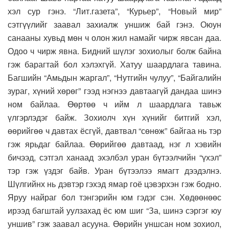
хэл сур гэнэ. “Лит.газета”, “Курьер”, “Новый мир”
сэтгүүлийг заавал захиалж уншиж бай гэнэ. Оюун
санааны хувьд мөн ч олон жил намайг чирж явсан даа.
Одоо ч чирж явна. Бидний шүлэг зохиолыг болж байна
гэж барагтай бол хэлэхгүй. Хатуу шаардлага тавина.
Багшийн “Амьдын жаргал”, “Нутгийн чулуу”, “Байгалийн
зураг, хүний хөрөг” гээд нэгнээ давтаагүй дандаа шинэ
ном байлаа. Өөртөө ч ийм л шаардлага тавьж
үлгэрлэдэг байж. Зохиолч хүн хүнийг битгий хэл,
өөрийгөө ч давтах ёсгүй, давтвал “сөнөж” байгаа нь тэр
гэж ярьдаг байлаа. Өөрийгөө давтаад, нэг л хэвийн
бичээд, сэтгэл ханаад эхэлбэл уран бүтээлчийн “үхэл”
тэр гэж үздэг байв. Уран бүтээлээ ямагт дээдэлнэ.
Шүлгийнх нь дэвтэр гэхэд ямар гоё цэвэрхэн гэж бодно.
Яруу найраг бол тэнгэрийн юм гэдэг сэн. Хөдөөнөөс
ирээд багштай уулзахад ёс юм шиг “За, шинэ сэргэг юу
уншив” гэж заавал асууна. Өөрийн уншсан ном зохиол,