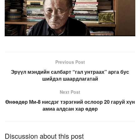
Previous Post
Эрүүл мэндийн салбарт “гал унтраах” арга бус
шийдэл шаардлагатай
Next Post
Өнөөдөр Ми-8 нисдэг тэрэгний ослоор 20 гаруй хүн
амиа алдсан хар өдөр
Discussion about this post