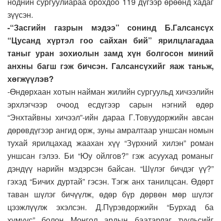
ноднин сургуулиараа орохдоо 119 дүгээр өрөөнд хадаг
зүүсэн.
-“Засгийн газрын мэдээ” сонинд Б.Галсансүх
“Цусанд хүртэл гоо сайхан бий” ярилцлагадаа
таныг уран зохиолын замд хүн болгосон миний
анхны багш гэж бичсэн. Галсансүхийг яаж таньж,
хөгжүүлэв?
-Өндөрхаан хотын найман жилийн сургуульд хичээлийн
эрхлэгчээр очоод есдүгээр сарын нэгний өдөр
“Энхтайвны хичээл”-ийн дараа Г.Товуудоржийн авсан
дөрөвдүгээр ангид орж, зуны амралтаар уншсан номын
тухай ярилцахад жаахан хүү “Зүрхний хилэн” роман
уншсан гэлээ. Би “Юу ойлгов?” гэж асуухад романыг
дэндүү нарийн мэдэрсэн байсан. “Шүлэг бичдэг үү?”
гэхэд “Бичих дуртай” гэсэн. Тэгж анх танилцсан. Өдөрт
таван шүлэг бичүүлж, өдөр бүр дөрвөн мөр шүлэг
цээжлүүлж эхэлсэн. Д.Пүрэвдоржийн “Бурхад ба
хүмүүс” болон Монгол ардын баатарлаг туульсийг