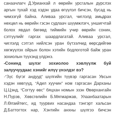
санаачлагч Д.Урианхай л өөрийн урсгалын дүрслэх
аргын тухай хэд хэдэн удаа өгүүлэл бичсэн, бусад нь
чимээгүй байна. Аливаа урсгал, чиглэлд амьдрах
нөхцөл нь өөрийн гэсэн судлаач шүүмжлэгч, уншигчтай
болох явдал бөгөөд тиймийн учир өөрийн сонин,
сэтгүүлийг гаргах шаардлагатай. Аливаа урсгал,
чиглэлд сэтгэл нийлсэн уран бүтээлчид өөрсдийгөө
хөгжүүлэх ойрын болон хэтийн бодлоготой байж уран
зохиолын түүхэнд үлдэнэ.
-Сонинд шүлэг зохиолоо хэвлүүлж буй
залуучуудаас хэнийг илүү үнэлдэг вэ?
-“Зүс бүгэг андууд” шүлгийн түүвэр гаргасан Увсын
хэдэн хөвгүүд, “Адил хуучин” ном гаргасан Дарханы
Ц.Цэнд, “Согтуу өвс” бяцхан номын эзэн Өвөрхангайн
Н.Пүрэв, Хөвсгөлийн Б.Мягмаржав, Улаанбаатарын
Л.Өлзийтөгс, ид туурвих насандаа тэнгэрт хальсан
Д.Баттогтох нар, Хэнтийн анхны шүлгээ бичсэн