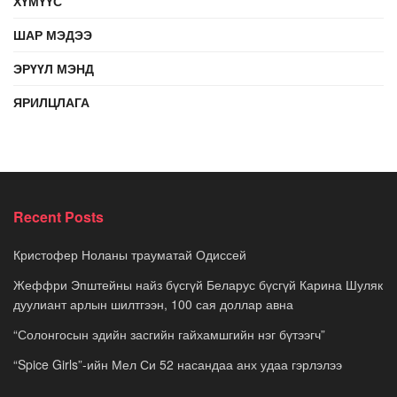
ХҮМҮҮС
ШАР МЭДЭЭ
ЭРҮҮЛ МЭНД
ЯРИЛЦЛАГА
Recent Posts
Кристофер Ноланы трауматай Одиссей
Жеффри Эпштейны найз бүсгүй Беларус бүсгүй Карина Шуляк
дуулиант арлын шилтгээн, 100 сая доллар авна
“Солонгосын эдийн засгийн гайхамшгийн нэг бүтээгч”
“Spice Girls”-ийн Мел Си 52 насандаа анх удаа гэрлэлээ