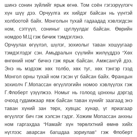
шинэ сонин зүйлийг ярьж өгнө. Том соён гэгээрүүлэгч
хүн шүү дээ. Орчуулга их хийдэг байсан нь үүнтэй
холбоотой байх. Монголын тухай гадаадад хэвлэгдсэн
ном, сэтгүүл, сониныг цуглуулдаг байсан. Өөрийн
номдоо М.Ц гэж бичиж тэмдэглэнэ.
Орчуулах өгүүлэл, шүлэг, зохиолыг таван хошуугаар
тэмдэглэдэг сэн. Амьдралын сүүлийн жилүүддээ “Хөх
өнгөний ном” бичнэ гэж ярьж байсан. Амжсангүй дээ.
Энэ нь мэдээж хөх толбо, хөх туг, хөх тэнгэр гээд
Монгол орны тухай ном гэсэн үг байсан байх. Францын
зохиолч Г.Мопассан өгүүллэгийн номоо хэвлүүлэх гэж
Г.Флоберт үзүүлжээ. Номыг нь голоод цонхны дэргэд
очоод гудамжаар явж байсан таван хүнийг заагаад энэ
таван хүний зан төрх, хувцас хунар, үг яриагаар
өгүүллэг бич гэж хэлсэн гэдэг. Хожим Мопассан анхны
ном гаргахдаа “Намайг хүн төрөлхтний өмнө хийх
нүглээс аварсан багшдаа зориулав” гэж Флоберт