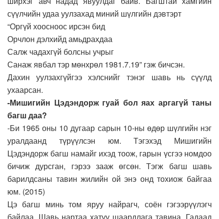
ширхэг авч надад явуулдаг байв. Багштай хамгийн
сүүлчийн удаа уулзахад миний шүлгийн дэвтэрт
“Оргүй хоосноос ирсэн бид
Орчлон дэлхийд амьдрахдаа
Салж чадахгүй болсны учрыг
Санаж явбал тэр мөнхрөл 1981.7.19” гэж бичсэн.
Дахин уулзахгүйгээ хэлснийг тэнэг шавь нь сүүлд
ухаарсан.
-Мишигийн Цэдэндорж гуай бол яах аргагүй таны
багш даа?
-Би 1965 оны 10 дугаар сарын 10-ны өдөр шүлгийн нэг
уралдаанд түрүүлсэн юм. Тэгэхэд Мишигийн
Цэдэндорж багш намайг ихэд тоож, гарын үсгээ номдоо
бичиж дурсган, гэрээ зааж өгсөн. Тэгж багш шавь
барилдсаны тавин жилийн ой энэ онд тохиож байгаа
юм. (2015)
Цэ багш минь том яруу найрагч, соён гэгээрүүлэгч
байлаа. Шавь нартаа хатуу шаардлага тавина. Гадаад