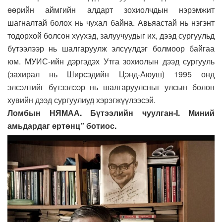
өөрийн аймгийн алдарт зохиолчдын нэрэмжит
шагналтай болох нь чухал байна. Авьяастай нь нэгэнт
тодорхой болсон хүүхэд, залуучуудыг их, дээд сургуульд
бүтээлээр нь шалгаруулж элсүүлдэг болмоор байгаа
юм. МУИС-ийн дэргэдэх Утга зохиолын дээд сургууль
(захирал нь Ширсэдийн Цэнд-Аюуш) 1995 онд
элсэлтийг бүтээлээр нь шалгаруулсныг улсын болон
хувийн дээд сургуулиуд хэрэгжүүлээсэй.
Ломбын НЯМАА. Бүтээлийн чуулган-I. Миний
амьдардаг ертөнц” ботиос.