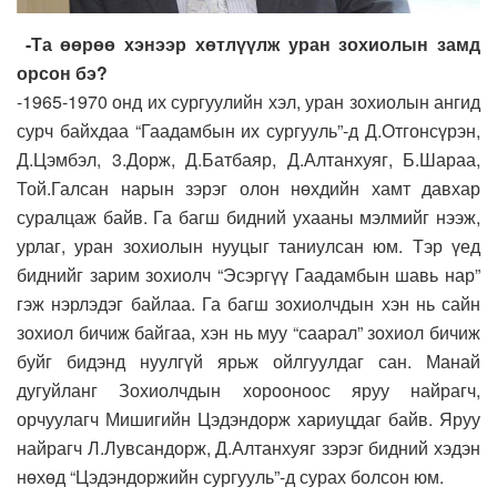
-Та өөрөө хэнээр хөтлүүлж уран зохиолын замд
орсон бэ?
-1965-1970 онд их сургуулийн хэл, уран зохиолын ангид
сурч байхдаа “Гаадамбын их сургууль”-д Д.Отгонсүрэн,
Д.Цэмбэл, 3.Дорж, Д.Батбаяр, Д.Алтанхуяг, Б.Шараа,
Той.Галсан нарын зэрэг олон нөхдийн хамт давхар
суралцаж байв. Га багш бидний ухааны мэлмийг нээж,
урлаг, уран зохиолын нууцыг таниулсан юм. Тэр үед
биднийг зарим зохиолч “Эсэргүү Гаадамбын шавь нар”
гэж нэрлэдэг байлаа. Га багш зохиолчдын хэн нь сайн
зохиол бичиж байгаа, хэн нь муу “саарал” зохиол бичиж
буйг бидэнд нуулгүй ярьж ойлгуулдаг сан. Манай
дугуйланг Зохиолчдын хорооноос яруу найрагч,
орчуулагч Мишигийн Цэдэндорж хариуцдаг байв. Яруу
найрагч Л.Лувсандорж, Д.Алтанхуяг зэрэг бидний хэдэн
нөхөд “Цэдэндоржийн сургууль”-д сурах болсон юм.