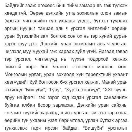
байдгийг зааж өгөхөөс биш тийм замаар яв гэж түлхэж
хөөдөггүй. Өөрөө дэлхийн утга зохиолын олон замын
(урсгал чиглэлийн) гүн ухааны үндэс, бүтээл туурвих
аргын нууцыг таниад аль ч урсгал чиглэлийг өөрийн
уран бүтээлийн зам болгож сонгох нь тэр хүний дурын
хэрэг шүү дээ. Дэлхийн уран зохиолын аль ч урсгал,
чиглэлд муу муухай гэж хараах зүйл үгүй. Яагаад гэвэл
тэр урсгал, чиглэлүүд нь түүхэн тодорхой хөгжих
шимтэй хөрс бол чөлөөт сэтгэлгээ мөнөөс мөн!
Монголын урлаг, уран зохиолд хүн төрөлхтний ухаант
хөвгүүдийг буй болгосон бүх урсгал хөгжиг. Манай уран
зохиолд “Бишүби”; “Гуну”, “Хүрээ хөвгүүд”, “XXI зууны
яруу найрагч” гэх зэрэг хэд хэдэн урсгал санаачилж
буйгаа албан ёсоор зарласан. Дэлхийн уран сайхны
соёлын түүхийг харахад шинэ урсгал, чиглэл гарахдаа
өөрийн гүн ухааны үзэл баримтлал, урлан бүтээх аргаа
тунхаглаж гарч ирсэн байдаг. “Бишүби” урсгалыг