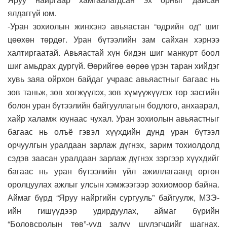
ялдаггүй юм.
-Уран зохиолын жинхэнэ авьяастан “өдрийн од” шиг
цөөхөн төрдөг. Уран бүтээлийн зам сайхан хэрнээ
халтиргаатай. Авьяастай хүн бидэн шиг манкурт боол
шиг амьдрах дургүй. Өөрийгөө өөрөө үрэн таран хийдэг
хувь заяа ойрхон байдаг учраас авьяастныг багаас нь
зөв таньж, зөв хөгжүүлэх, зөв хүмүүжүүлэх төр засгийн
болон уран бүтээлийн байгууллагын бодлого, анхаарал,
хайр халамж юунаас чухал. Уран зохиолын авьяастныг
багаас нь олъё гэвэл хүүхдийн дунд уран бүтээл
орчуулгын уралдаан зарлаж дүгнэх, зарим тохиолдолд
сэдэв заасан уралдаан зарлаж дүгнэх зэргээр хүүхдийг
багаас нь уран бүтээлийн үйл ажиллагаанд өргөн
оролцуулах ажлыг улсын хэмжээгээр зохиомоор байна.
Аймаг бүрд “Яруу найргийн сургууль” байгуулж, МЗЭ-
ийн гишүүдээр удирдуулах, аймаг бүрийн
“Боловсролын төв”-үүд залуу шүлэгчдийг шагнах,