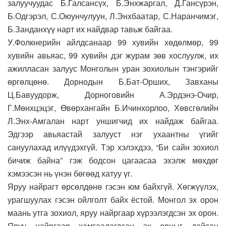
залуучуудас Б.Галсансүх, Б.Энхжаргал, Д.Гансүрэн,
Б.Одгэрэл, С.Оюунчулуун, Л.Энхбаатар, С.Наранчимэг,
Б.Занданхүү нарт их найдвар тавьж байгаа.
У.Фолкнерийн айлдсанаар 99 хувийн хөдөлмөр, 99
хувийн авьяас, 99 хувийн дэг журам зөв хослуулж, их
ажилласан залуус Монголын уран зохиолын тэнгэрийг
өргөлцөнө. Дорнодын Б.Бат-Орших, Завханы
Ц.Бавуудорж, Дорноговийн А.Эрдэнэ-Очир,
Г.Мөнхцэцэг, Өвөрхангайн Б.Ичинхорлоо, Хөвсгөлийн
Л.Энх-Амгалан нарт уншигчид их найдаж байгаа.
Эдгээр авьяастай залууст нэг ухаантны үгийг
сануулахад илүүдэхгүй. Тэр хэлэхдээ, “Би сайн зохиол
бичиж байна” гэж бодсон цагаасаа эхэлж мөхдөг
хэмээсэн нь үнэн бөгөөд хатуу үг.
Яруу найрагт өрсөлдөнө гэсэн юм байхгүй. Хөгжүүлэх,
урагшуулах гэсэн ойлголт байх ёстой. Монгол эх орон
маань утга зохиол, яруу найргаар хүрээлэгдсэн эх орон.
Яруу найргаар хамгаалагдсан эх орныг дайсан