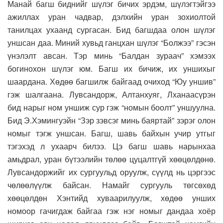
Манай багш биднийг шүлэг бичих эрдэм, шүлэгтэйгээ
ажиллах уран чадвар, дэлхийн уран зохиолтой
танилцах ухаанд сургасан. Бид багшдаа олон шүлэг
уншсан даа. Миний хувьд ганцхан шүлэг “Болжээ” гэсэн
үнэлэлт авсан. Тэр минь “Балдан зураач” хэмээх
богинохон шүлэг юм. Багш их бичиж, их уншихыг
шаардана. Хөдөө багшилж байгаад очиход “Юу уншив”
гэж шалгаана. Лувсандорж, Алтанхуяг, Лханаасүрэн
бид нарыг ном уншиж сур гэж “номын боолт” уншуулна.
Бид Э.Хэмингуэйн “Зэр зэвсэг минь баяртай” зэрэг олон
номыг тэгж уншсан. Багш, шавь байхын учир утгыг
тэгэхэд л ухаарч билээ. Цэ багш шавь нарынхаа
амьдрал, уран бүтээлийн төлөө цуцалтгүй хөөцөлдөнө.
Лувсандоржийг их сургуульд оруулж, сүүлд нь цэргээс
чөлөөлүүлж байсан. Намайг сургууль төгсөхөд
хөөцөлдөн Хэнтийд хуваарилуулж, хөдөө унших
номоор гачигдаж байгаа гэж нэг номыг дандаа хоёр