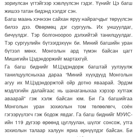
зориулсан үгтэйгээр хэвлүүлсэн гэдэг. Үүнийг Цэ багш
жишээ татан бидэнд хэлдэг сэн.
Багш маань хэчнээн сайхан яруу найрагчдыг төрүүлсэн
билээ дээ. Өвөрмөц дэг сургууль. Их уншуулдаг,
бичүүлдэг. Тэр болгоноороо дэлхийтэй танилцуулдаг.
Тэр сургуулийн бүтээгдэхүүн би. Миний багшийн уран
бүтээл мөнх. Монголын ард түмэн байсан цагт
Мишигийн Цэдэндоржийг мартахгүй.
Га багш биднийг М.Цэдэндорж багштай уулзуулж
танилцуулсныхаа дараа “Миний хүүхдүүд Монголын
агуу их М.Цэдэндоржтой ойр дотно яваарай. Эрдэм
мэдлэгийн далайгаас нь шанаганыхаа хэрээр хутгаж
аваарай” гэж хэлж байсан юм. Би Га багшийгаа
Монголын уран зохиолын том төлөөлөгч, соён
гэгээрүүлэгч гэж бодож явдаг. Га багш биднийг МУИС-
ийн 119 дүгээр өрөөнд цуглуулан, шүлэг сонсож, утга
зохиолын талаар халуун яриа өрнүүлдэг байсан. Би