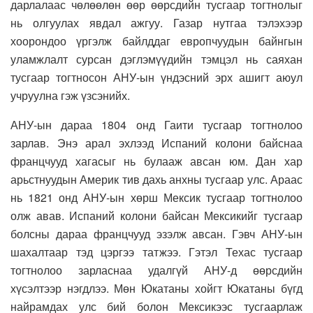
дарлалаас чөлөөлөн өөр өөрсдийн тусгаар тогтнолыг
нь олгуулах явдал ажгуу. Газар нутгаа тэлэхээр
хоорондоо үргэлж байлддаг европчуудын байнгын
уламжлалт сурсан дэглэмүүдийн тэмцэл нь саяхан
тусгаар тогтносон АНУ-ын үндэсний эрх ашигт аюул
учруулна гэж үзсэнийх.
АНУ-ын дараа 1804 онд Гаити тусгаар тогтнолоо
зарлав. Энэ арал эхлээд Испаний колони байснаа
францчууд хагасыг нь булааж авсан юм. Дан хар
арьстнуудын Америк тив дахь анхны тусгаар улс. Араас
нь 1821 онд АНУ-ын хөрш Мексик тусгаар тогтнолоо
олж авав. Испаний колони байсан Мексикийг тусгаар
болсны дараа францчууд эзэлж авсан. Гэвч АНУ-ын
шахалтаар тэд цэргээ татжээ. Гэтэл Техас тусгаар
тогтнолоо зарласнаа удалгүй АНУ-д өөрсдийн
хүсэлтээр нэгдлээ. Мөн Юкатаны хойгт Юкатаны бүгд
найрамдах улс бий болон Мексикээс тусгаарлаж