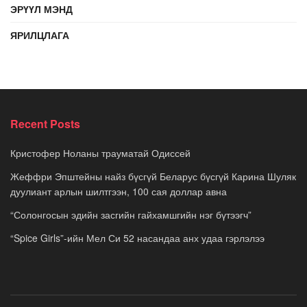
ЭРҮҮЛ МЭНД
ЯРИЛЦЛАГА
Recent Posts
Кристофер Ноланы трауматай Одиссей
Жеффри Эпштейны найз бүсгүй Беларус бүсгүй Карина Шуляк
дуулиант арлын шилтгээн, 100 сая доллар авна
“Солонгосын эдийн засгийн гайхамшгийн нэг бүтээгч”
“Spice Girls”-ийн Мел Си 52 насандаа анх удаа гэрлэлээ