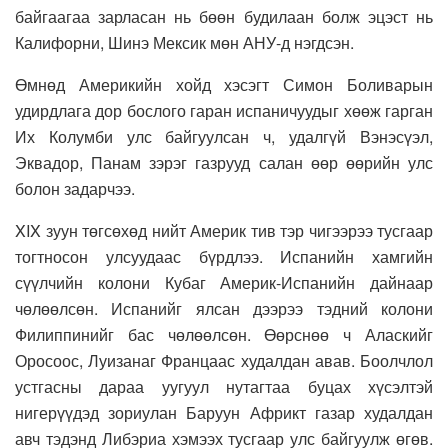
байгаагаа зарласан нь бөөн будилаан болж эцэст нь
Калифорни, Шинэ Мексик мөн АНУ-д нэгдсэн.
Өмнөд Америкийн хойд хэсэгт Симон Боливарын
удирдлага дор бослого гаран испаничуудыг хөөж гарган
Их Колумби улс байгуулсан ч, удалгүй Вэнэсүэл,
Эквадор, Панам зэрэг газрууд салан өөр өөрийн улс
болон задарчээ.
XIX зуун төгсөхөд нийт Америк тив тэр чигээрээ тусгаар
тогтносон улсуудаас бүрдлээ. Испанийн хамгийн
сүүлчийн колони Кубаг Америк-Испанийн дайнаар
чөлөөлсөн. Испанийг ялсан дээрээ тэдний колони
Филиппинийг бас чөлөөлсөн. Өөрснөө ч Аласкийг
Оросоос, Луизанаг Францаас худалдан авав. Боолчлол
устгасны дараа уугуул нутагтаа буцах хүсэлтэй
нигерүүдэд зориулан Баруун Африкт газар худалдан
авч тэдэнд Либэриа хэмээх тусгаар улс байгуулж өгөв.