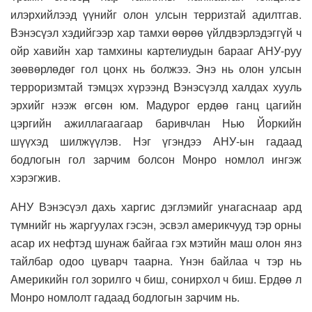
илэрхийлээд үүнийг олон улсын терризтай адилтгав.
Вэнэсүэл хэдийгээр хар тамхи өөрөө үйлдвэрлэдэггүй ч
ойр хавийн хар тамхины картелиудын барааг АНУ-руу
зөөвөрлөдөг гол цонх нь болжээ. Энэ нь олон улсын
терроризмтай тэмцэх хүрээнд Вэнэсүэлд халдах хууль
эрхийг нээж өгсөн юм. Мадурог ердөө ганц цагийн
цэргийн ажиллагаагаар баривчлан Нью Йоркийн
шүүхэд шилжүүлэв. Нэг үгэндээ АНУ-ын гадаад
бодлогын гол зарчим болсон Монро номлол ингэж
хэрэгжив.
АНУ Вэнэсүэл дахь харгис дэглэмийг унагаснаар ард
түмнийг нь жаргуулах гэсэн, эсвэл америкчууд тэр орны
асар их нефтэд шунаж байгаа гэх мэтийн маш олон янз
тайлбар одоо цуварч таарна. Үнэн байлаа ч тэр нь
Америкийн гол зорилго ч биш, сонирхол ч биш. Ердөө л
Монро номлолт гадаад бодлогын зарчим нь.