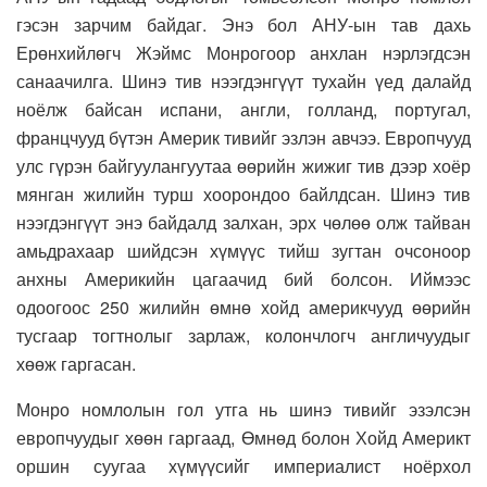
гэсэн зарчим байдаг. Энэ бол АНУ-ын тав дахь
Ерөнхийлөгч Жэймс Монрогоор анхлан нэрлэгдсэн
санаачилга. Шинэ тив нээгдэнгүүт тухайн үед далайд
ноёлж байсан испани, англи, голланд, португал,
францчууд бүтэн Америк тивийг эзлэн авчээ. Европчууд
улс гүрэн байгуулангуутаа өөрийн жижиг тив дээр хоёр
мянган жилийн турш хоорондоо байлдсан. Шинэ тив
нээгдэнгүүт энэ байдалд залхан, эрх чөлөө олж тайван
амьдрахаар шийдсэн хүмүүс тийш зугтан очсоноор
анхны Америкийн цагаачид бий болсон. Иймээс
одоогоос 250 жилийн өмнө хойд америкчууд өөрийн
тусгаар тогтнолыг зарлаж, колончлогч англичуудыг
хөөж гаргасан.
Монро номлолын гол утга нь шинэ тивийг эзэлсэн
европчуудыг хөөн гаргаад, Өмнөд болон Хойд Америкт
оршин суугаа хүмүүсийг империалист ноёрхол