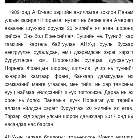
1989 онд АНУ-аас цэргийн ажиллагаа зохион Панам
улсын захирагч Норьегаг нутагт нь баривчлан Америкт
аваачин шүүхээр оруулж 20 жилийн ял өгөн шоронд
хийсэн. Энэ бол Ерөнхийлөгч Бушийн үе. Түүнийг хар
тамхины картель байгуулан АНУ-д хууль бусаар
нэвтрүүлэн худалдсан, өмч дээрэмдсэн зэрэг хэрэгт
буруутгасан юм. Шоронгийн хугацаа дуусангуут
Норьега Францын шоронд шилжив, учир нь түүнийг
эхнэрийн хамтаар франц банкаар дамжуулан их
хэмжээний мөнгө угаасан, мөн тийш нь хар тамхины
нууц наймаа үйлдсэнийг шүүх тогтоожээ. Дараа нь эх
орон нь болох Панамын шүүх Норьегаг улс төрийн
аллага үйлдсэн хэрэгт буруутгаж 20 жилийн ял өгөв.
Тэрээр хэд хэдэн улсын шорон дамжсаар 2017 онд 89
насандаа нас барсан.
АНУ-ын гадаад бодлогыг томьёолсон Монро номлол