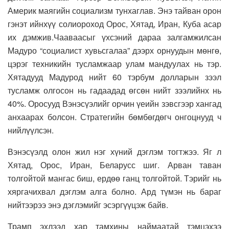
Америк маягийн социализм тунхаглав. Энэ тайван орон
гэнэт ийнхүү солиороход Орос, Хятад, Иран, Куба асар
их дэмжив.Чааваасыг үхсэний дараа залгамжилсан
Мадуро “социалист хувьсгалаа” дээрх орнуудын мөнгө,
цэрэг техникийн тусламжаар улам мандуулах нь тэр.
Хятадууд Мадурод нийт 60 тэрбум долларын зээл
тусламж олгосон нь гадаадад өгсөн нийт зээлийнх нь
40%. Оросууд Вэнэсүэлийг орчин үеийн зэвсгээр хангад
анхаарах болсон. Стратегийн бөмбөгдөгч онгоцнууд ч
нийлүүлсэн.
Вэнэсүэлд олон жил нэг хүний дэглэм тогтжээ. Яг л
Хятад, Орос, Иран, Беларусс шиг. Арван таван
толгойтой мангас биш, ердөө ганц толгойтой. Тэрийг нь
хяргачихвал дэглэм алга болно. Ард түмэн нь бараг
нийтээрээ энэ дэглэмийг эсэргүүцэж байв.
Трамп эхлээд хар тамхины наймаатай тэмцэхээ