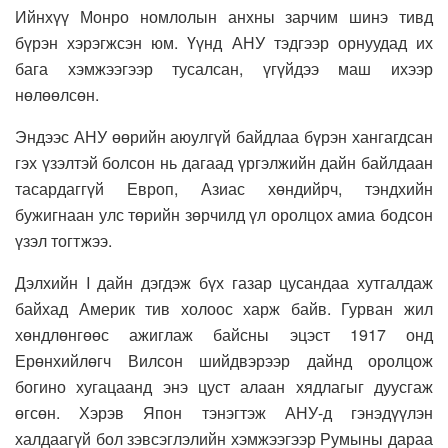
Ийнхүү Монро номлолын анхны зарчим шинэ тивд
бүрэн хэрэгжсэн юм. Үүнд АНУ тэдгээр орнуудад их
бага хэмжээгээр тусалсан, үгүйдээ маш ихээр
нөлөөлсөн.
Эндээс АНУ өөрийн аюулгүй байдлаа бүрэн хангагдсан
гэх үзэлтэй болсон нь дагаад үргэлжийн дайн байлдаан
тасардаггүй Европ, Азиас хөндийрч, тэндхийн
бужигнаан улс төрийн зөрчилд үл оролцох амиа бодсон
үзэл тогтжээ.
Дэлхийн I дайн дэгдэж бүх газар цусандаа хутгалдаж
байхад Америк тив холоос харж байв. Гурван жил
хөндлөнгөөс ажиглаж байсны эцэст 1917 онд
Ерөнхийлөгч Вилсон шийдвэрээр дайнд оролцож
богино хугацаанд энэ цуст алаан хядлагыг дуусгаж
өгсөн. Хэрэв Япон тэнэгтэж АНУ-д гэнэдүүлэн
халдаагүй бол зэвсэглэлийн хэмжээгээр Румыны дараа