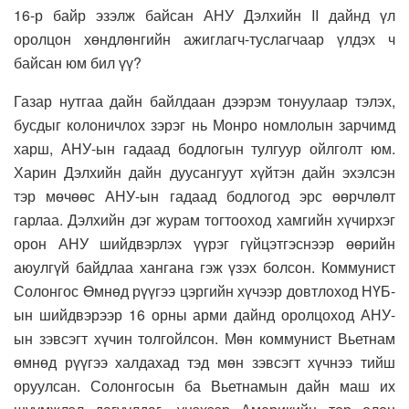
16-р байр эзэлж байсан АНУ Дэлхийн II дайнд үл
оролцон хөндлөнгийн ажиглагч-туслагчаар үлдэх ч
байсан юм бил үү?
Газар нутгаа дайн байлдаан дээрэм тонуулаар тэлэх,
бусдыг колоничлох зэрэг нь Монро номлолын зарчимд
харш, АНУ-ын гадаад бодлогын тулгуур ойлголт юм.
Харин Дэлхийн дайн дуусангуут хүйтэн дайн эхэлсэн
тэр мөчөөс АНУ-ын гадаад бодлогод эрс өөрчлөлт
гарлаа. Дэлхийн дэг журам тогтооход хамгийн хүчирхэг
орон АНУ шийдвэрлэх үүрэг гүйцэтгэснээр өөрийн
аюулгүй байдлаа хангана гэж үзэх болсон. Коммунист
Солонгос Өмнөд рүүгээ цэргийн хүчээр довтлоход НҮБ-
ын шийдвэрээр 16 орны арми дайнд оролцоход АНУ-
ын зэвсэгт хүчин толгойлсон. Мөн коммунист Вьетнам
өмнөд рүүгээ халдахад тэд мөн зэвсэгт хүчнээ тийш
оруулсан. Солонгосын ба Вьетнамын дайн маш их