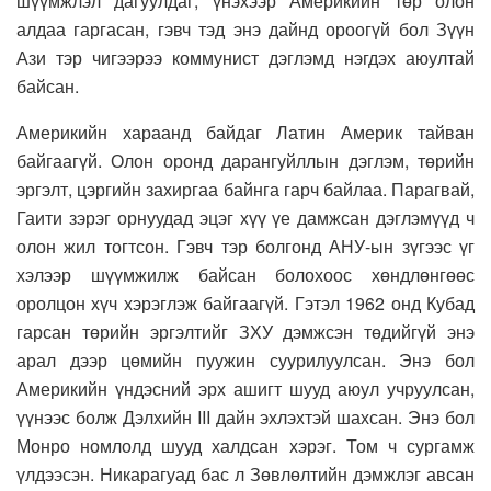
шүүмжлэл дагуулдаг, үнэхээр Америкийн төр олон
алдаа гаргасан, гэвч тэд энэ дайнд ороогүй бол Зүүн
Ази тэр чигээрээ коммунист дэглэмд нэгдэх аюултай
байсан.
Америкийн хараанд байдаг Латин Америк тайван
байгаагүй. Олон оронд дарангуйллын дэглэм, төрийн
эргэлт, цэргийн захиргаа байнга гарч байлаа. Парагвай,
Гаити зэрэг орнуудад эцэг хүү үе дамжсан дэглэмүүд ч
олон жил тогтсон. Гэвч тэр болгонд АНУ-ын зүгээс үг
хэлээр шүүмжилж байсан болохоос хөндлөнгөөс
оролцон хүч хэрэглэж байгаагүй. Гэтэл 1962 онд Кубад
гарсан төрийн эргэлтийг ЗХУ дэмжсэн төдийгүй энэ
арал дээр цөмийн пуужин суурилуулсан. Энэ бол
Америкийн үндэсний эрх ашигт шууд аюул учруулсан,
үүнээс болж Дэлхийн III дайн эхлэхтэй шахсан. Энэ бол
Монро номлолд шууд халдсан хэрэг. Том ч сургамж
үлдээсэн. Никарагуад бас л Зөвлөлтийн дэмжлэг авсан