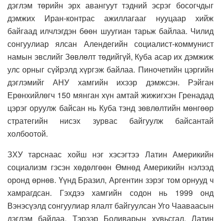
дэглэм төрийн эрх авангуут тэдний эсрэг босогчдыг
дэмжих Иран-контрас ажиллагааг нууцаар хийж
байгаад илчлэгдэн бөөн шуугиан тарьж байлаа. Чилид
сонгуулиар ялсан Алендегийн социалист-коммунист
намын эвслийг Зөвлөлт төдийгүй, Куба асар их дэмжиж
улс орныг сүйрэлд хүргэж байлаа. Пиночетийн цэргийн
дэглэмийг АНУ хамгийн ихээр дэмжсэн. Рэйган
Ерөнхийлөгч 150 мянган хүн амтай жижигхэн Гренадад
цэрэг оруулж байсан нь Куба тэнд зөвлөлтийн мөнгөөр
стратегийн нисэх зурвас байгуулж байсантай
холбоотой.
ЗХУ тарснаас хойш нэг хэсэгтээ Латин Америкийн
социализм гэсэн хөдөлгөөн Өмнөд Америкийн нэлээд
оронд өрнөв. Үүнд Бразил, Аргентин зэрэг том орнууд ч
хамрагдсан. Гэхдээ хамгийн содон нь 1999 онд
Вэнэсүэлд сонгуулиар ялалт байгуулсан Уго Чааваасын
дэглэм байлаа. Тэрээр Боливарын хувьсгал, Латин