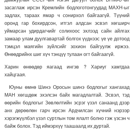
засаглаж ирсэн Кремлийн бодлоготонгуудад МАХН-ыг
задлах, тараах ямар ч сонирхол байгаагүй. Түүний
оронд гар бохирдсон, итгэл алдсан эсвэл хөгширч
уймарсан удирдагчийг солихоос эхлээд сайн айлгах
замаар улам дуулгавартай болгох үүднээс үе үе дотоод
тэмцэл маягийн зүйлсийг зохион байгуулж иржээ.
Өнөөдрийнх шиг хүч тэнцүү тулаан огт байгаагүй.
Харин өнөөдөр яагаад ингэв ? Хариуг хамтдаа
хайцгаая.
Юуны өмнө Шинэ Оросын шинэ бодлогыг хангахад
МАН хөгшдөж эхэлсэн байх магадлалтай. Эсвэл, тэд
өөрийн бодлогыг Зөвлөлтийн эсрэг үзэл санаанд дээр
анх дөрөөлөн гарч ирсэн Ардчилсан хүчний нэрээр
хэрэгжүүлбэл үзэл суртлын том ялалт болно гэж үзсэн ч
байж болох. Тэд иймэрхүү таашаалд их дуртай.