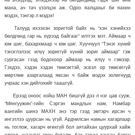
мана, ач тач үзэлцэх аж. Одоо яалцахыг би яахин
мэдэх, тэнгэр л мэдэх!
Талууд ихээхэн зоригтой байх нь “хэн хэнийхээ
бөлдгөнд гар нь хүрээд байгааг” илтгэх мэт. Аймаар ч
юм шиг, бахархмаар ч юм шиг. Хууччуул “Тэнэг хүний
тэнэглэлээс илүү зориггүй хүний зориг аймаар” гэж
сургасан гээд бодохоор аймаар нь илүү ч гэмээр.
Гэхдээ, хэдэн хэдэн төмсөгтэй, эсвэл ор төмсөггүй
мөртлөө азаргалаад явсан ч байж мэдэх золигнууд
учраас хэн дийлэхийг таашгүй.
Ерээд оноос хойш МАН бишгүй дээ л нэг цав сууж,
“Мянгуужин”-гийн Сэргэн мандлын нам, Намбар
вангийн шинэ МАХН энэ тэр гээд эмтэрч ирсэн ч
ингэтлээ цуурсан нь үгүй. Ардчилсан намын хагарлаар
нь тоглож, хагарч өгөхгүй бол аятайхан цуурхай хайж
олоод, шаантаг зоон буталж, бах таваа ханган баясч