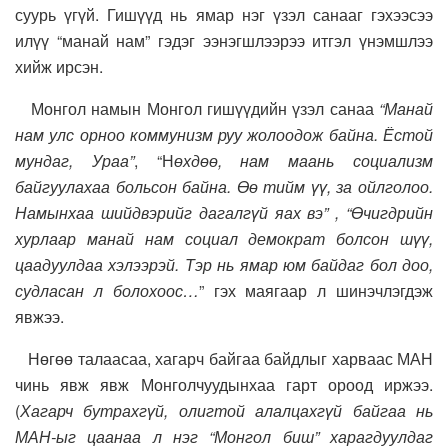
суурь үгүй. Гишүүд нь ямар нэг үзэл санааг гэхээсээ
илүү “манай нам” гэдэг ээнэгшлээрээ итгэл үнэмшлээ
хийж ирсэн.
Монгол намын Монгол гишүүдийн үзэл санаа
“Манай
нам улс орноо коммунизм руу жолоодож байна. Ёстой
мундаг, Ураа”
, “Н
өхдөө, нам маань социализм
байгуулахаа больсон байна. Өө тийм үү, за ойлголоо.
Намынхаа шийдвэрийг дагалгүй яах вэ” , “Өчигдрийн
хурлаар манай нам социал демократ болсон шүү,
цаадуулдаа хэлээрэй. Тэр нь ямар юм байдаг бол доо,
судласан л болохоос…
” гэх маягаар л шинэчлэгдэж
явжээ.
Нөгөө талаасаа, хагарч байгаа байдлыг харваас МАН
чинь явж явж Монголчуудынхаа гарт ороод иржээ.
(
Хагарч бутрахгүй, олигтой алалцахгүй байгаа нь
МАН-ыг цаанаа л нэг “Монгол биш” харагдуулдаг