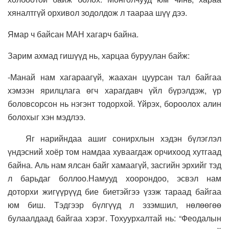
хяналтгүй орхивол зодолдож л таараа шүү дээ.
Ямар ч байсан МАН хагарч байна.
Зарим ахмад гишүүд нь, харцаа буруулан байж:
-Манай нам хагараагүй, жаахан цуурсан тал байгаа
хэмээн ярилцлага өгч харагдавч үйл бүрэлдэж, үр
боловсорсон нь нэгэнт тодорхой. Үйрэх, бороолох алин
болохыг хэн мэдлээ.
Яг нарийндаа ашиг сонирхлын хэдэн бүлэглэл
үндэсний хоёр том намдаа хуваагдаж орчихоод хутгаад
байна. Аль нам ялсан байг хамаагүй, засгийн эрхийг тэд
л барьдаг боллоо.Намууд хоорондоо, эсвэл нам
доторхи жигүүрүүд бие биетэйгээ үзэж тараад байгаа
юм биш. Тэдгээр бүлгүүд л эзэмшил, нөлөөгөө
булаалдаад байгаа хэрэг. Тохуурхалтай нь: “Феодалын