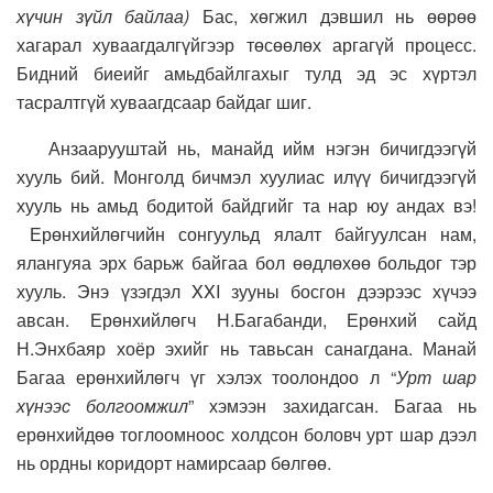
хүчин зүйл байлаа)
Бас, хөгжил дэвшил нь өөрөө
хагарал хуваагдалгүйгээр төсөөлөх аргагүй процесс.
Бидний биеийг амьдбайлгахыг тулд эд эс хүртэл
тасралтгүй хуваагдсаар байдаг шиг.
Анзаарууштай нь, манайд ийм нэгэн бичигдээгүй
хууль бий. Монголд бичмэл хуулиас илүү бичигдээгүй
хууль нь амьд бодитой байдгийг та нар юу андах вэ!
Ерөнхийлөгчийн сонгуульд ялалт байгуулсан нам,
ялангуяа эрх барьж байгаа бол өөдлөхөө больдог тэр
хууль. Энэ үзэгдэл XXI зууны босгон дээрээс хүчээ
авсан. Ерөнхийлөгч Н.Багабанди, Ерөнхий сайд
Н.Энхбаяр хоёр эхийг нь тавьсан санагдана. Манай
Багаа ерөнхийлөгч үг хэлэх тоолондоо л “
Урт шар
хүнээс болгоомжил
” хэмээн захидагсан. Багаа нь
ерөнхийдөө тоглоомноос холдсон боловч урт шар дээл
нь ордны коридорт намирсаар бөлгөө.