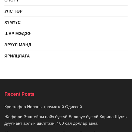
УЛС ТӨР
ХҮМҮҮС
ШАР МЭДЭЭ
ЭРҮҮЛ МЭНД
ЯРИЛЦЛАГА
Recent Posts
Кристофер Ноланы трауматай Одиссей
Жеффри Эпштейны найз бүсгүй Беларус бүсгүй Карина Шуляк
дуулиант арлын шилтгээн, 100 сая доллар авна