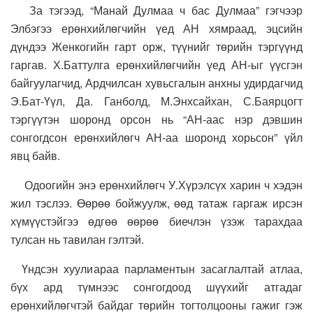
За тэгээд, “Манай Дулмаа ч бас Дулмаа” гэгчээр
Элбэгээ ерөнхийлөгчийн үед АН хямраад, эцсийн
дүндээ Женкогийн гарт орж, түүнийг төрийн тэргүүнд
гаргав. Х.Баттулга ерөнхийлөгчийн үед АН-ыг үүсгэн
байгуулагчид, Ардчилсан хувьсгалын анхны удирдагчид
Э.Бат-Үүл, Да. Ганболд, М.Энхсайхан, С.Баярцогт
тэргүүтэн шоронд орсон нь “АН-аас нэр дэвшин
сонгогдсон ерөнхийлөгч АН-аа шоронд хорьсон” үйл
явц байв.
Одоогийн энэ ерөнхийлөгч У.Хүрэлсүх харин ч хэдэн
жил тэслээ. Өөрөө бойжуулж, өөд татаж гаргаж ирсэн
хүмүүстэйгээ өдгөө өөрөө биечлэн үзэж тарахдаа
тулсан нь тавилан гэлтэй.
Үндсэн хуулиараа парламентын засаглалтай атлаа,
бүх ард түмнээс сонгогдоод шүүхийг атгадаг
ерөнхийлөгчтэй байдаг төрийн тогтолцооны гажиг гэж