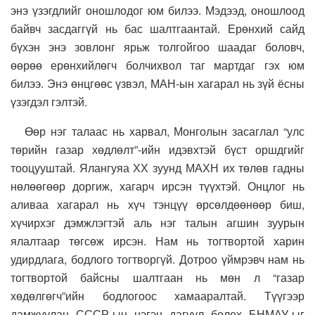
энэ үзэгдлийг оношлодог юм билээ. Мэдээд, оношлоод
байвч засдаггүй нь бас шалтгаантай. Ерөнхий сайд
бүхэн энэ зовлонг ярьж толгойгоо шаадаг боловч,
өөрөө ерөнхийлөгч болчихвол таг мартдаг гэх юм
билээ. Энэ өнцгөөс үзвэл, МАН-ын хагарал нь зүй ёсны
үзэгдэл гэлтэй.
Өөр нэг талаас нь харвал, Монголын засаглал “улс
төрийн газар хөдлөлт”-ийн идэвхтэй бүст оршдгийг
тооцууштай. Ялангуяа ХХ зуунд МАХН их төлөв гадны
нөлөөгөөр доргиж, хагарч ирсэн түүхтэй. Онцлог нь
аливаа хагарал нь хүч тэнцүү өрсөлдөөнөөр биш,
хүчирхэг дэмжлэгтэй аль нэг талын агшин зуурын
ялалтаар төгсөж ирсэн. Нам нь тогтвортой харин
удирдлага, бодлого тогтворгүй. Дотроо үймрэвч нам нь
тогтвортой байсны шалтгаан нь мөн л “газар
хөдөлгөгч”ийн бодлогоос хамааралтай. Түүгээр
дамжуулан СССР-ын нэгэн дагуул болох БНМАУ-ыг