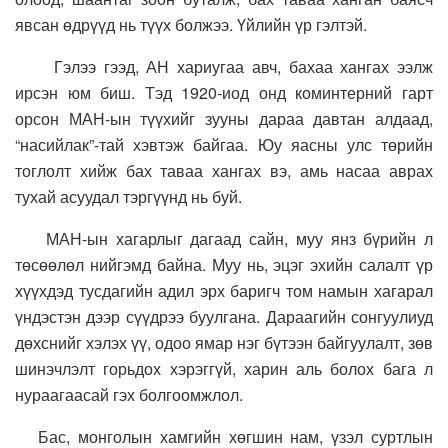
явсан өдрүүд нь түүх болжээ. Үйлийн үр гэлтэй.
Гэлээ гээд, АН хариугаа авч, бахаа хангах ээлж
ирсэн юм биш. Тэд 1920-иод онд коминтерний гарт
орсон МАН-ын түүхийг зууны дараа давтан алдаад,
“насийлак”-тай хэвтэж байгаа. Юу яасны улс төрийн
тоглолт хийж бах таваа хангах вэ, амь насаа аврах
тухай асуудал тэргүүнд нь буй.
МАН-ын хагарлыг дагаад сайн, муу янз бүрийн л
төсөөлөл нийгэмд байна. Муу нь, эцэг эхийн салалт үр
хүүхдэд тусдагийн адил эрх баригч том намын хагарал
үндэстэн дээр сүүдрээ буулгана. Дараагийн сонгуулиуд
дөхснийг хэлэх үү, одоо ямар нэг бүтээн байгуулалт, зөв
шинэчлэлт горьдох хэрэггүй, харин аль болох бага л
нураагаасай гэх болгоомжлол.
Бас, монголын хамгийн хөгшин нам, үзэл суртлын