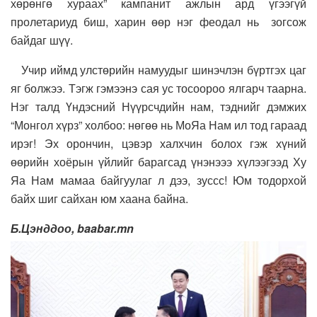
хөрөнгө хураах” кампанит ажлын ард үгээгүй
пролетариуд биш, харин өөр нэг феодал нь зогсож
байдаг шүү.
Учир иймд улстөрийн намуудыг шинэчлэн бүртгэх цаг
яг болжээ. Тэгж гэмээнэ сая ус тосоороо ялгарч таарна.
Нэг талд Үндэсний Нүүрсчдийн нам, тэднийг дэмжих
“Монгол хүрз” холбоо: нөгөө нь МоЯа Нам ил тод гараад
ирэг! Эх орончин, цэвэр халхчин болох гэж хүний
өөрийн хоёрын үйлийг барагсад үнэнэээ хүлээгээд Ху
Яа Нам мамаа байгуулаг л дээ, зуссс! Юм тодорхой
байх шиг сайхан юм хаана байна.
Б.Цэнддоо, baabar.mn