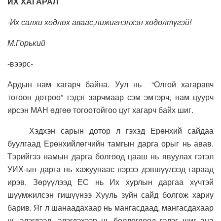
ИХ ХАГАРАЛ
-Их салхи хөдлөх аваас,нижигнэнхэн хөдөлтүгэй!
М.Горький
-вээрс-
Ардын нам хагарч байна. Уул нь “Олгой хагаравч
тогоон дотроо” гэдэг зарчмаар сэм эмтэрч, нам цуурч
ирсэн МАН өдгөө тогоотойгоо цуг хагарч байх шиг.
Хэдхэн сарын дотор л гэхэд Ерөнхий сайдаа
буулгаад Ерөнхийлөгчийн тамгын дарга орыг нь авав.
Тэрийгээ намын дарга болгоод цааш нь явуулах гэтэл
УИХ-ын дарга нь хажуунаас нэрээ дэвшүүлээд гараад
ирэв. Зөрүүлээд ЕС нь Их хурлын даргаа хүчтэй
шүүмжилсэн гишүүнээ Хууль зүйн сайд болгож хариу
барив. Яг л шанаадахаар нь мангасдаад, мангасдахаар
нь элэгдээд, элэгдэхээр нь бөлдөгдөөд гэдэг шиг ана