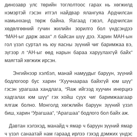
динозавр улс төрийн тоглолтоос гарах нь хөгжилд
нэмэртэй гэсэн итгэл найдвар ялангуяа Ардчилсан
намынханд төрж байна. Яагаад гэвэл, Ардчилсан
хөдөлгөөний гучин жилийн зорилго бол үндсэндээ
“МАН-ыг дарж авах” л байсан шүү дээ. Харин МАН-ын
гол үзэл суртал нь юу яасны зүүний чиг баримжаа вэ,
зүгээр л “АН-ыг өөд нарын бараа харуулахгүй байх”
маягтай хөгжиж ирсэн.
Энгийнээр хэлбэл, манай намуудыг баруун, зүүний
бодлогоор бус харин “Хуучнаараа байхгүй юм шүү”
гэсэн урагшаа хандлага, “Яаж ийгээд хуучин инерциэ
хадгалах юм шүү” гэх хойш суух чиг баримжаагаар
ялгаж болно. Монголд хөгжлийн баруун зүүний үзэл
биш, харин “Урагшаа”, “Арагшаа” бодлого бол байх аж.
Давтан хэлэхэд, манайд ч ямар ч баруун зүүний ямар
ч үзэл санаатай нам гараад ирлээ гэхэд дэмжих үндэс