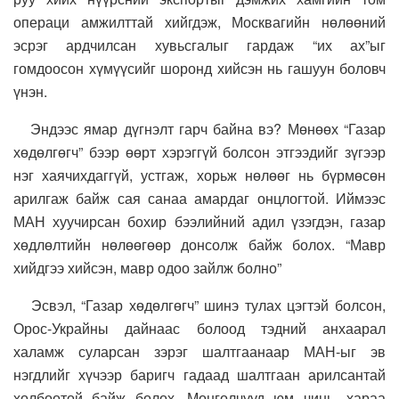
операци амжилттай хийгдэж, Москвагийн нөлөөний
эсрэг ардчилсан хувьсгалыг гардаж “их ах”ыг
гомдоосон хүмүүсийг шоронд хийсэн нь гашуун боловч
үнэн.
Эндээс ямар дүгнэлт гарч байна вэ? Мөнөөх “Газар
хөдөлгөгч” бээр өөрт хэрэггүй болсон этгээдийг зүгээр
нэг хаячихдаггүй, устгаж, хорьж нөлөөг нь бүрмөсөн
арилгаж байж сая санаа амардаг онцлогтой. Иймээс
МАН хуучирсан бохир бээлийний адил үзэгдэн, газар
хөдлөлтийн нөлөөгөөр донсолж байж болох. “Мавр
хийдгээ хийсэн, мавр одоо зайлж болно”
Эсвэл, “Газар хөдөлгөгч” шинэ тулах цэгтэй болсон,
Орос-Украйны дайнаас болоод тэдний анхаарал
халамж суларсан зэрэг шалтгаанаар МАН-ыг эв
нэгдлийг хүчээр баригч гадаад шалтгаан арилсантай
холбоотой байж болох. Монголчууд юм чинь, хараа