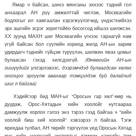
Ямар ч байсан, шинэ мянганы эхнээс тэдний гол
анхаарал АН рүү амжилттай чиглэж, Москвагийн
бодлогыг ил хамгаалан хэрэгжүүлэгчид, үндэстнийхээ
эрх ашгийн эсрэг зоригтойёо босогсод ийшээ шилжсэн.
ХХ зуунд МАХН шиг Москвагийн үгнээс гараагүй нам
үгүй байсан бол сүүлийн хориод жилд АН-ын зарим
удирдагч тэднийг гүйцэж түрүүлэн, шилжин явах цомыг
булаасан гэхэд хилсдэхгүй.
(Өнөөгийн АН-ын
гишүүдийг үлгэрлэвээс, дээрэмчдэд булаагдсан хөлөг
онгоцоо эргүүлж авахаар тэмцэлдэж буй далайчид
шиг л байгаа)
Хэдийгээр бид МАН-ыг “Оросын гар хөл”-өөр нь
дуудаж, Орос-Хятадын хийн хоолойг нутгаараа
дамжуулж хорлох гэлээ энэ тэрээ гээд байгаа ч “хийн
хоолой биш хий хоолой” хэвээрээ л байгаа. Тэгж
ярихдаа тулбал, АН төрийг тэргүүлэх үед Оросын Хятад
руу хийх нүүрсний экспортыг дэмжих хамгийн том