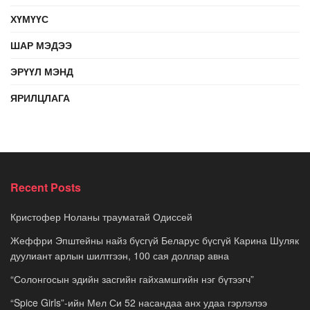
ХҮМҮҮС
ШАР МЭДЭЭ
ЭРҮҮЛ МЭНД
ЯРИЛЦЛАГА
Recent Posts
Кристофер Ноланы трауматай Одиссей
Жеффри Эпштейны найз бүсгүй Беларус бүсгүй Карина Шуляк
дуулиант арлын шилтгээн, 100 сая доллар авна
“Солонгосын эдийн засгийн гайхамшгийн нэг бүтээгч”
“Spice Girls”-ийн Мел Си 52 насандаа анх удаа гэрлэлээ