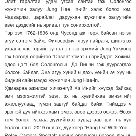
Элит гаралтай, удам угсаа сайтай гэж Солонгос
жүжигчин залуу Jung Hae In-ийг хэлж болох юм.
Чадварлаг, царайлаг, даруухан жүжигчин залуугийн
өвөг дээдсийг нь яривал тун сонирхолтой.
Тэртээх 1762-1836 онд Чусонд аж төрж байсан нэгэн
агуу сэтгэгч байж. Философич, яруу найрагч, шинжлэх
ухаанч, улс төрийн зүтгэлтэн тэр эрхмийг Jung Yakyong
гэх бөгөөд өөрийгөө “Dasan” хэмээн нэрийддэг. Хожим,
одоо цагт бол Солонгосын Да Винчи гэж дуурсагдах
болсон байдаг. Энэ агуу хүний 6 дахь үеийн ач хүү нь
бидний сайн мэдэх жүжигчин Jung Hae-In.
Удмаараа ажилсаг хичээнгүй Хэ Инийг хүүхэд байхад
эмч мэргэжилтэй эцэг, эх нь хувийнхаа эмнэлгийг
ажиллуулаад түмэн завгүй байдаг байж. Тиймдээ ч
эрэгтэй дүүгийнхээ хамт эмээ, өвөө дээрээ өсжээ. Өсөж
том болох тусмаа дүүгийнхээ хувьд аав шиг нь хүн
болсон гэнэ. 2019 онд ах, дүү хоёр “Hang Out With Yoo –
Relay Camera Special” шоунд оролцсон бөгөөд дүү нь