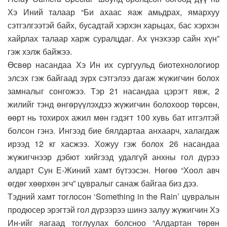
Хэ Иний талаар “Би ахаас яаж амьдрах, ямархуу
сэтгэлгээтэй байх, бусадтай хэрхэн харьцах, бас хэрхэн
хайрлах талаар харж суралцдаг. Ах үнэхээр сайн хүн”
гэж хэлж байжээ.
Өсвөр насандаа Хэ Ин их сургуульд биотехнологиор
элсэх гэж байгаад зүрх сэтгэлээ дагаж жүжигчин болох
замналыг сонгожээ. Тэр 21 насандаа цэрэгт явж, 2
жилийг тэнд өнгөрүүлэхдээ жүжигчин болохоор төрсөн,
өөрт нь тохирох ажил мөн гэдэгт 100 хувь бат итгэлтэй
болсон гэнэ. Ингээд бие бялдартаа анхаарч, халагдаж
ирээд 12 кг хасжээ. Хожуу гэж болох 26 насандаа
жүжигчнээр дэбют хийгээд удалгүй анхны гол дүрээ
алдарт Сун Е-Жиний хамт бүтээсэн. Нөгөө “Хоол авч
өгдөг хөөрхөн эгч” цувралыг санаж байгаа биз дээ.
Тэдний хамт тоглосон ‘Something in the Rain’ цувралын
продюсер эрэгтэй гол дүрээрээ шинэ залуу жүжигчин Хэ
Ин-ийг яагаад тоглуулах болсноо “Алдартан төрөн