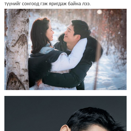
түүнийг сонгоод гэж яригдаж байна лээ.