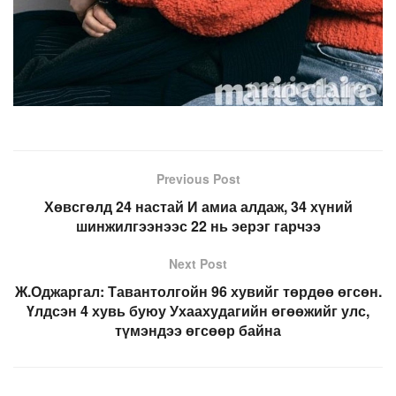
Previous Post
Хөвсгөлд 24 настай И амиа алдаж, 34 хүний
шинжилгээнээс 22 нь эерэг гарчээ
Next Post
Ж.Оджаргал: Тавантолгойн 96 хувийг төрдөө өгсөн.
Үлдсэн 4 хувь буюу Ухаахудагийн өгөөжийг улс,
түмэндээ өгсөөр байна