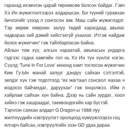
гарахад ихэвчлэн царай төрхөөсөө болсон байдаг. Гэвч
Хэ Ин жүжиглэлтээрээ алдаршсан. Би түүний гуравхан
бичлэгийг үзээд л сонгосон юм. Маш сайн жүжиглэдэг.
Тэр өөрөө хөөрхөн залуу төдий харагдаад авьяас
чадвараа хий дэмий хийсгэхгүй ухаалаг. Итгэж найдаж
болох жүжигчин” гэж тайлбарласан байна.
Айлын том хүү, алсын хараатай, авьяасын ундарга
гэдгээс гадна хамгийн гол нь Хэ Ин тун хүнлэг нэгэн.
Сүүлд ‘Tune In For Love’ кинонд хамт тоглосон жүжигчин
Ким Гу-Ын манай залууг дэндүү сайхан сэтгэлтэй,
эелдэг хүн гэж тодотгоод “их магтаал сонсвол яахаа ч
мэдэхээ байчихдаг, даруухан” гэж онцолжээ. Ийм л
хайрлам сайхан хүн байна. Дээр нь сайн зурдаг, хоол
хийнэ гэж хашраадаг, таеквондогийн хар бүстэй.
Тэрчлэн саяхан алдарт G Dragon-ы 1988 луу
жилтнүүдийн нэвтрүүлэгт оролцоод хүмүүжлээрээ гоц
ялгарч байсан, нэвтрүүлгийн эзэн GD удаа дараа