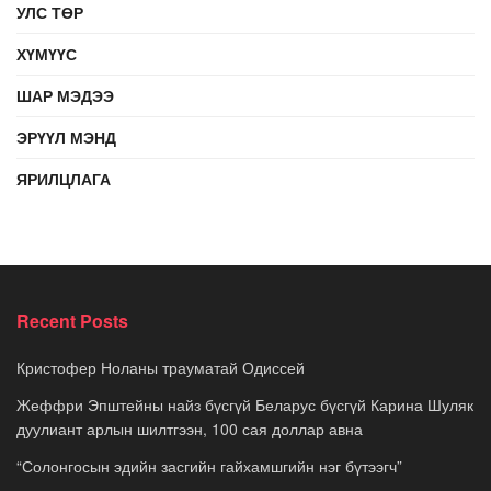
УЛС ТӨР
ХҮМҮҮС
ШАР МЭДЭЭ
ЭРҮҮЛ МЭНД
ЯРИЛЦЛАГА
Recent Posts
Кристофер Ноланы трауматай Одиссей
Жеффри Эпштейны найз бүсгүй Беларус бүсгүй Карина Шуляк
дуулиант арлын шилтгээн, 100 сая доллар авна
“Солонгосын эдийн засгийн гайхамшгийн нэг бүтээгч”