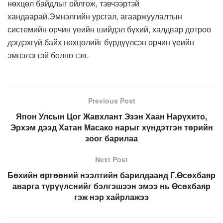
нөхцөл байдлыг ойлгож, тэвчээртэй
хандаарай.Эмнэлгийн урсгал, агааржуулалтын
системийн орчин үеийн шийдэл бүхий, халдвар дотроо
дэгдэхгүй байх нөхцөлийг бүрдүүлсэн орчин үеийн
эмнэлэгтэй болно гэв.
Previous Post
Япон Улсын Цог Жавхлант Эзэн Хаан Нарүхито,
Эрхэм дээд Хатан Масако нарыг хүндэтгэн төрийн
зоог барилаа
Next Post
Бөхийн өргөөний нээлтийн барилдаанд Г.Өсөхбаяр
аварга түрүүлснийг бэлгэшээн эмээ нь Өсөхбаяр
гэж нэр хайрлажээ