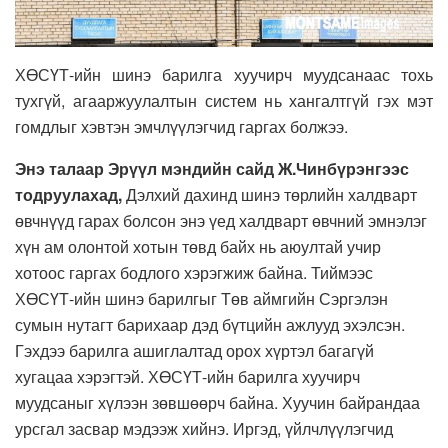
ХӨСҮТ-ийн шинэ барилга хуучирч муудсанаас тохь
тухгүй, агааржуулалтын систем нь хангалтгүй гэх мэт
гомдлыг хэвтэн эмчлүүлэгчид гаргах болжээ.
Энэ талаар Эрүүл мэндийн сайд Ж.Чинбүрэнгээс
тодруулахад,
Дэлхий дахинд шинэ төрлийн халдварт
өвчнүүд гарах болсон энэ үед халдварт өвчний эмнэлэг
хүн ам олонтой хотын төвд байх нь аюултай учир
хотоос гаргах бодлого хэрэгжиж байна. Тиймээс
ХӨСҮТ-ийн шинэ барилгыг Төв аймгийн Сэргэлэн
сумын нутагт барихаар дэд бүтцийн ажлууд эхэлсэн.
Гэхдээ барилга ашиглалтад орох хүртэл багагүй
хугацаа хэрэгтэй. ХӨСҮТ-ийн барилга хуучирч
муудсаныг хүлээн зөвшөөрч байна. Хуучин байрандаа
урсгал засвар мэдээж хийнэ. Иргэд, үйлчлүүлэгчид