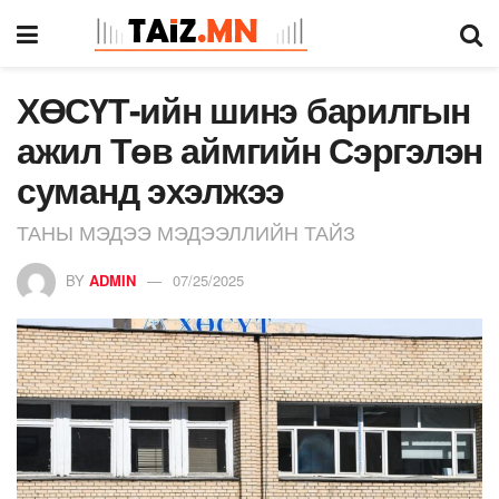
ХӨСҮТ-ийн шинэ барилгын
ажил Төв аймгийн Сэргэлэн
суманд эхэлжээ
ТАНЫ МЭДЭЭ МЭДЭЭЛЛИЙН ТАЙЗ
BY
ADMIN
07/25/2025