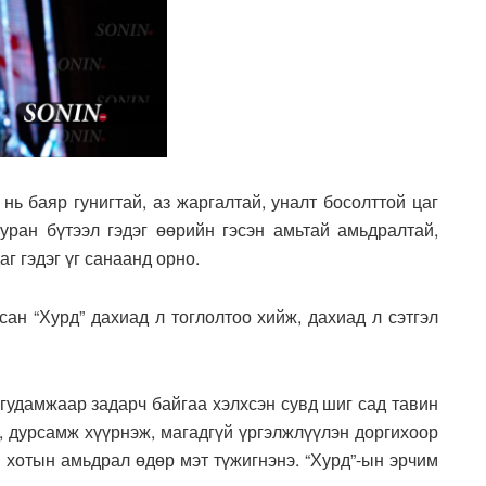
нь баяр гунигтай, аз жаргалтай, уналт босолттой цаг
 уран бүтээл гэдэг өөрийн гэсэн амьтай амьдралтай,
аг гэдэг үг санаанд орно.
ан “Хурд” дахиад л тоглолтоо хийж, дахиад л сэтгэл
 гудамжаар задарч байгаа хэлхсэн сувд шиг сад тавин
ж, дурсамж хүүрнэж, магадгүй үргэлжлүүлэн доргихоор
х хотын амьдрал өдөр мэт түжигнэнэ. “Хурд”-ын эрчим