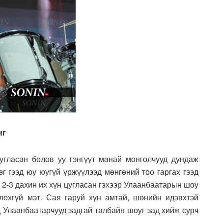
нг
угласан болов уу гэнгүүт манай монголчууд дундаж
өг гээд юу юугүй үржүүлээд мөнгөний тоо гаргах гээд
с 2-3 дахин их хүн цугласан гэхээр Улаанбаатарын шоу
лохгүй мэт. Сая гаруй хүн амтай, шөнийн идэвхтэй
 Улаанбаатарчууд задгай талбайн шоуг зад хийж сурч