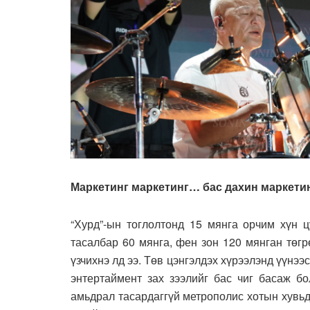
Маркетинг маркетинг… бас дахин маркети
“Хурд”-ын тоглолтонд 15 мянга орчим хүн ц
тасалбар 60 мянга, фен зон 120 мянган төгр
үзчихнэ лд ээ. Төв цэнгэлдэх хүрээлэнд үүнээ
энтертаймент зах зээлийг бас чиг басаж бо
амьдрал тасардаггүй метрополис хотын хувьд