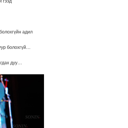
й гээд
хгүйн адил
болохгүй…
агдах дуу…