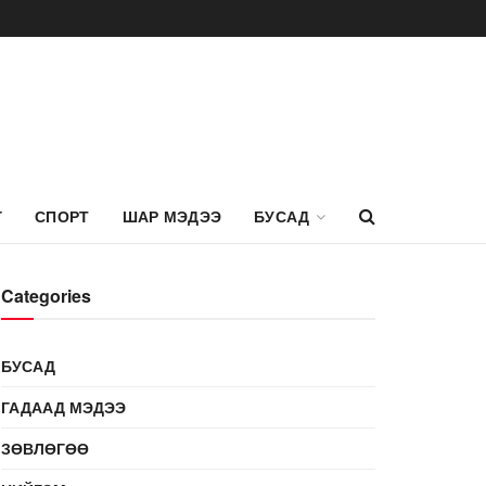
Г
СПОРТ
ШАР МЭДЭЭ
БУСАД
Categories
БУСАД
ГАДААД МЭДЭЭ
ЗӨВЛӨГӨӨ