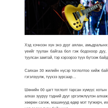
Хэд хэчнээн хүн энэ дууг аялан, амьдралынх 
үеийг туулан байгаа бол гэж бодохоор дуу,
туулсан замтай, тэр хэрээрээ түүх бүтээж байд
Саяхан 30 жилийн нүсэр тоглолтоо хийж байс
гэгэлзүүлж, түүхээ зурсаар…
Шөнийн 00 цагт тоглолт тарсан хүмүүс хотын
алхах зууруу тэдний дууг үргэлжлүүлэн алха
хөөрөн сагиж, машинууд өдөр мэт түгжирч, и