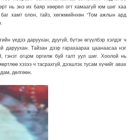
өрт нь энэ их баяр хөөрөл огт хамаагүй юм шиг хаа
 баг хамт олон, тайз, хөгжмийнхөн “Том ажлын ард
.
ийн үедээ даруухан, дуугүй, бүтэн өгүүлбэр хэлдэг ч
ий даруухан. Тайзан дээр гарахаараа цаанаасаа нэг
үй, гэнэт огцом оргилж буй галт уул шиг. Хоолой нь
өртлөө хэзээ ч тасрахгүй, дээшлэх тусам хүчийг авах
дам, дөлгөөн.