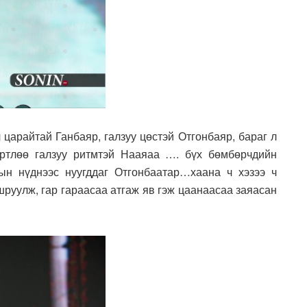
 царайтай Ганбаяр, галзуу цөстэй Отгонбаяр, бараг л
ртлөө галзуу ритмтэй Нааяаа …. бүх бөмбөрчдийн
ын нүднээс нуугддаг Отгонбаатар…хаана ч хэзээ ч
руулж, гар гараасаа атгаж яв гэж цаанаасаа заяасан