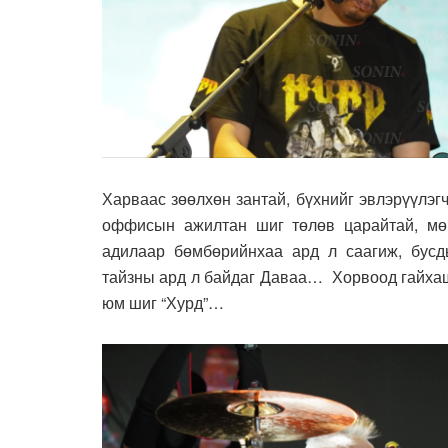
Харваас зөөлхөн зантай, бүхнийг эвлэрүүлэгч
оффисын ажилтан шиг төлөв царайтай, мө
адилаар бөмбөрийнхаа ард л саагиж, бусд
тайзны ард л байдаг Даваа… Хорвоод гайхаш
юм шиг “Хурд”…