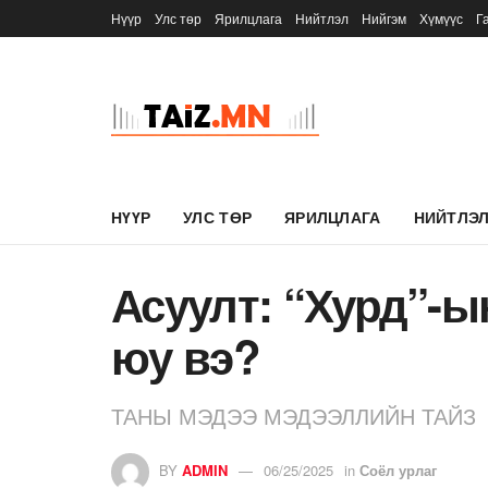
Нүүр
Улс төр
Ярилцлага
Нийтлэл
Нийгэм
Хүмүүс
Г
НҮҮР
УЛС ТӨР
ЯРИЛЦЛАГА
НИЙТЛЭ
Асуулт: “Хурд”-ы
юу вэ?
ТАНЫ МЭДЭЭ МЭДЭЭЛЛИЙН ТАЙЗ
BY
ADMIN
06/25/2025
in
Соёл урлаг