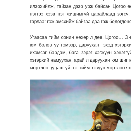
илэрхийлж, тайзан дээр урж байсан Цогоо ө
нэгтээ хээв нэг жишимгүй царайлаад зогсч,
гарлаа” гэж амсхийж байгаа даа гэж бодогдоно
Угаасаа тийм сонин нөхөр л дөө, Цогоо… Энг
юм болов уу гэмээр, даруухан гэхэд хэтэрх
ихэмсэг бардам, бага зэрэг хэгжүүн хэнэгг
хэтэрхий намуухан, арай л даруухан юм шиг м
мөртлөө цуцашгүй нэг тийм зэвүүн мөртлөө ял