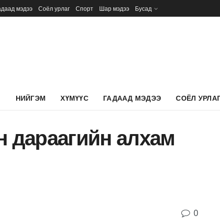
адаад мэдээ
Соёл урлаг
Спорт
Шар мэдээ
Бусад
Л
НИЙГЭМ
ХҮМҮҮС
ГАДААД МЭДЭЭ
СОЁЛ УРЛА
н дараагийн алхам
0