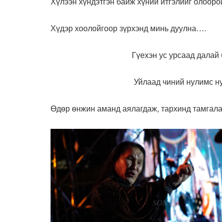
Хүлээн хүндэтгэн байж хүний итгэлийг олооро
Хүдэр хоолойгоор зүрхэнд минь дуулна….
Гүехэн ус урсаад далай боло
Уйлаад чиний нулимс нуур 
Өдөр өнжин аманд аялагдаж, тархинд тамгал