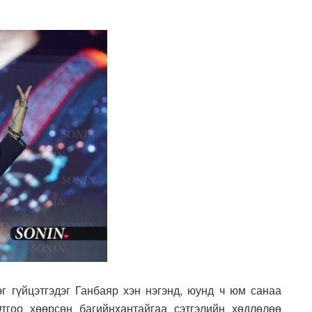
эг гүйцэтгэдэг Ганбаяр хэн нэгэнд, юунд ч юм санаа
тгоо хөөрсөн багийнхантайгаа сэтгэлийн хөдлөлөө