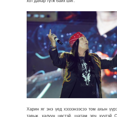
хот даяар түгж байх шиг.
Харин яг энэ үед хэзээнээсээ том ахын үүр
тавьж, халуун цөстэй, шатам эрч хүчтэй О