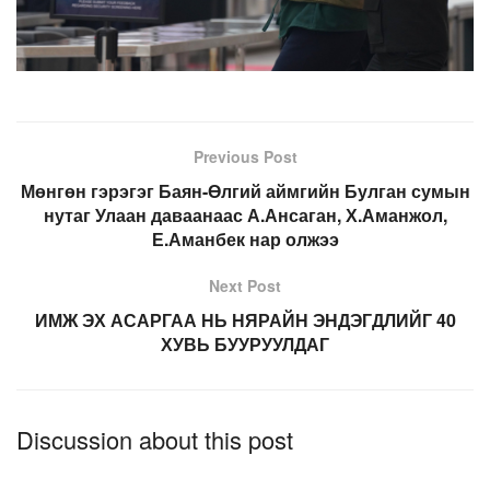
Previous Post
Мөнгөн гэрэгэг Баян-Өлгий аймгийн Булган сумын
нутаг Улаан даваанаас А.Ансаган, Х.Аманжол,
Е.Аманбек нар олжээ
Next Post
ИМЖ ЭХ АСАРГАА НЬ НЯРАЙН ЭНДЭГДЛИЙГ 40
ХУВЬ БУУРУУЛДАГ
Discussion about this post