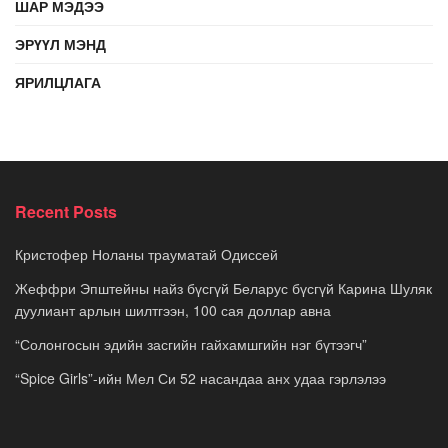
ШАР МЭДЭЭ
ЭРҮҮЛ МЭНД
ЯРИЛЦЛАГА
Recent Posts
Кристофер Ноланы трауматай Одиссей
Жеффри Эпштейны найз бүсгүй Беларус бүсгүй Карина Шуляк
дуулиант арлын шилтгээн, 100 сая доллар авна
“Солонгосын эдийн засгийн гайхамшгийн нэг бүтээгч”
“Spice Girls”-ийн Мел Си 52 насандаа анх удаа гэрлэлээ