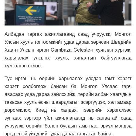
Албадан гаргах ажиллагаанд саад учруулж, Монгол
Улсын хууль тогтоомжийг удаа дараа зөрчсөн Шведийн
Хаант Улсын иргэн Cambaza Celeste-г хуяглан хүргэж,
харьяалах улсынх хууль, хяналтын байгууллагад
хүлээлгэн өглөө.
Тус иргэн нь өөрийн харьяалах улсдаа гэмт хэрэгт
хэрэгт холбогдож байсан ба Монгол Улсаас гарч
явахаас удаа дараа зайлсхийж, төрийн албан хаагчдын
тавьсан хууль ёсны шаардлагыг эсэргүүцэх, хэл амаар
доромжлох, биед нь халдах, тээврийн хэрэгслээс
зугтаах зэргээр үйл ажиллагаанд нь санаатай саад
учруулж, өөрийн болон бусдын амь нас, эрүүл мэндэд
эрсдэлтэй үйлдлийг удаа дараа гаргасан байна.