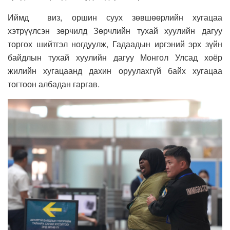
Иймд виз, оршин суух зөвшөөрлийн хугацаа
хэтрүүлсэн зөрчилд Зөрчлийн тухай хуулийн дагуу
торгох шийтгэл ногдуулж, Гадаадын иргэний эрх зүйн
байдлын тухай хуулийн дагуу Монгол Улсад хоёр
жилийн хугацаанд дахин оруулахгүй байх хугацаа
тогтоон албадан гаргав.