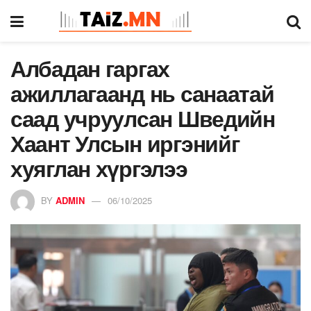
Албадан гаргах
ажиллагаанд нь санаатай
саад учруулсан Шведийн
Хаант Улсын иргэнийг
хуяглан хүргэлээ
BY
ADMIN
06/10/2025