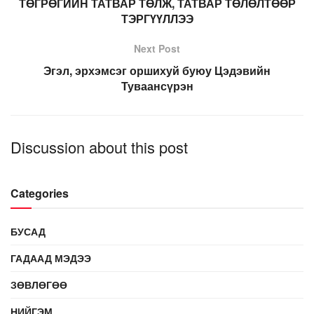
ТӨГРӨГИЙН ТАТВАР ТӨЛЖ, ТАТВАР ТӨЛӨЛТӨӨР
ТЭРГҮҮЛЛЭЭ
Next Post
Эгэл, эрхэмсэг оршихуй буюу Цэдэвийн
Туваансүрэн
Discussion about this post
Categories
БУСАД
ГАДААД МЭДЭЭ
ЗӨВЛӨГӨӨ
НИЙГЭМ