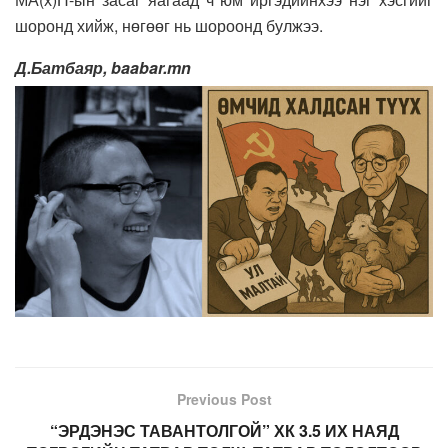
шоронд хийж, нөгөөг нь шороонд булжээ.
Д.Батбаяр, baabar.mn
Previous Post
“ЭРДЭНЭС ТАВАНТОЛГОЙ” ХК 3.5 ИХ НАЯД