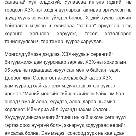
санаатай хүн олдохгүй. Уулаасаа ингэнэ гэдгийг нь
тооцсон ХЗХ-ны эзэд ч цугларсан активаа эргүүлсэн нь
шууд хууль зөрчсөн үйлдэл болов. Хэдий хууль зөрчиж
байгаагаа мэдсэн ч хувиараа “засвар” оруулсан эзэд
хөрөнгө хогшлоо харуулж, төсөл хөтөлбөрөө
танилцуулсан ч төр төмөр нүүрээ харуулав.
Монголд үймээн дэгдлээ. ХЗХ-нуудын хөрөнгийг
битүүмжилж дампуурснаар зарлав. ХЗХ-ны хохирлын
95 хувь нь гадаадаас явуулсан мөнгө байсан гэдэг.
Дөрвөн жил Солонгост ажиллаж байгаа эр ХЗХ
дампуураад байгааг олж мэдчихээд эхнэр рүүгээ
ярьжээ. “Миний мөнгийг тийш нь хийсэн байх юм бол
очоод чамайг ална, хүүхдээ, ална, дараа нь амиа
хорлоно”. Ийм яриа айл бүхэнд шахам болсон.
Хүүхдүүдийнхээ мөнгийг тийш нь хийчихсэн хөгшчүүл
гэртээ орох нүүргүй болж, эхнэрүүд зодуураас өөрийг
амсахаа болив. Энэ мэдээг сонсоод зүрх нь хаагдсан