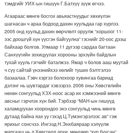
тэмдгийг УИХ-ын гишүүн Г.Батхүү зүүж өгчээ.
Агаараас мөнгө босгох авьяастнуудыг хөхиүлэн
шагнасан ч араа бодоод дахин хуульдаа гар хүрлээ.
2005 онд хуульд дахин өөрчлөлт оруулж “хоршоог 11-
ээс доошгүй хүн үүсгэн байгуулна” гэснийг 20-оос дээш
байхаар болгов. Улмаар 11 дүгээр сардаа багтаан
Санхүүгийн зохицуулах хорооны эрхзүйн байдлын
тухай хууль гэгчийг баталжээ. Ямар ч болов ааш муутай
ч сүү сайтай үнээнийхээ хөлийг туших бэлтгэлээ
базаалаа. Гэвч хэргээ болохоор хувингаа бариад
дэлэнг нь шувтардаг хэвээрээ. 2006 оны Хөвсгөлийн
нөхөн сонгуульд ХЗХ-ноос асар их хэмжээний мөнгө
авсныг гэрчлэх хүн бий. Тэрбээр “МАН-ын гишүүд
халамцуухан хоорондоо энэ сонгуульд чинь мөнгө
дутаад байна яах уу гэхэд Ц.Түмэнгэрэлээс ав” гэж
ярихыг сонсчээ. Ингээд Н.Энхбаяраар хэлүүлж
маргааш нь л Хөвсгөлд архи, мөнгөөр “хур буусан“