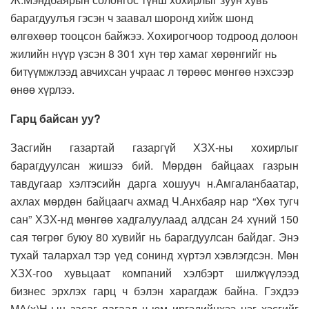
барагдуулъя гэсэн ч заавал шоронд хийж шонд
өлгөхөөр тооцсон байжээ. Хохирогчоор тодроод долоон
жилийн нүүр үзсэн 8 301 хүн төр хамаг хөрөнгийг нь
битүүмжлээд авчихсан учраас л төрөөс мөнгөө нэхсээр
өнөө хүрлээ.
Гарц байсан уу?
Засгийн газартай газаргүй ХЗХ-ны хохирлыг
барагдуулсан жишээ бий. Мөрдөн байцаах газрын
тавдугаар хэлтэсийн дарга хошууч н.Амгаланбаатар,
ахлах мөрдөн байцаагч ахмад Ч.Анхбаяр нар “Хөх тугч
сан” ХЗХ-нд мөнгөө хадгалуулаад алдсан 24 хүний 150
сая төгрөг буюу 80 хувийг нь барагдуулсан байдаг. Энэ
тухай талархал тэр үед сонинд хүртэл хэвлэгдсэн. Мөн
ХЗХ-гоо хувьцаат компаний хэлбэрт шилжүүлээд
бизнес эрхлэх гарц ч бэлэн харагдаж байна. Гэхдээ
МА(х)Н-ын засаг яагаад ч юм иргэдийнхээ нэг хэсгийг