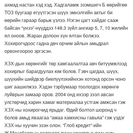
ахмад настан хэд хэд. Хадгаламж эзэмшигч Б өөрийгөө
ТОЗ буугаар егүүтгэсэн шүүх эмнэлгийн актыг би
өөрийн гараар барьж үзлээ. Нэгэн цагт хайдаг сааж
байсан “үнээ”-нүүддээ 148.3 зүйл ангиар 5, 7, 10 жилийн
ял оноов. Жаран долоон хүн ялтан болжээ.
Хохирогчдоос гадна дөч орчим айлын амьдрал
орвонгоороо эргэсэн.
ХЗХ-дын хөрөнгийг төр хамгаалалтаа авч битүүмжлээд
хохирлыг барагдуулах юм болов. Гэвч цагдаа, шүүх,
шүүхийн шийдвэр биелүүлэхийнхэн хотонд орсон чоно
шиг аашилжээ. Хэдэн тэрбумаар тоологдох хөрөнгө
луйврын замаар оров. 2004 онд ихээр зээл авсан
улстөрчид харин хамаг материалаа устгаж амжсан гэж
ХЗХ-ны хохирогчид ярьдаг. Өдий болтол шоронд ч
болов амьд яваагаа “амаа хамхисны гавьяа” гэж үздэг
ХЗХ-ны хуучин эзэн олон. “Глоб кредит”-ийн
Ж.Мэндбаярын солонгос түнш хохирлыг зуун хувь