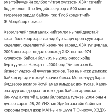
эмэгтэйчүүдийн холбоо “Итгэл хүлээсэн ХЗХ” гэгчийг
бодож олов. Энэ бүгдийгээ зүгээр л 500 мянган
төгрөгөөр зардаг байсан гэж “Глоб кредит”-ийн
Ж.Мэндбаяр ярьжээ.
Хэрэглэгчийг хамгаалах нийгэмлэг нь “найдвартай”
гэсэн болохоор хэрэглэгчид бүр гаарч орон сууц зэрэг
хөдөлдөг, хөдөлдөггүй хөрөнгөө зараад ХЗХ зүг цувлаа.
2006 оны хэрэг явдал өрнөхөд ХЗХ-ны тоо 974
хүрчихсэн байсан бол 705 нь 2002 оноос хойш
бүртгүүлжээ. Нэмэрт нь 2004 онд “Бичил зээл ба
бизнес” үндэсний чуулган зохиов. Төр нь ингэж дэмжиж
байхад иргэд итгэхгүй хаачих билээ. Монголчууд бараг
бүгдээрээ ажил хийхгүй амар амьдрах дон тусав. Харин
энэ зуур хөл дээрээ тогтож ядаж байсан арилжааны
банкууд активгүй шахам балрахдаа тулжээ. 2004 оны 4
дүгээр сарын 28, 29 УИХ-ын Эдийн засгийн байнгын
хорооны хурал дээр МАН-ын гишүүн Т.Очирхүү, ХЗДХ-