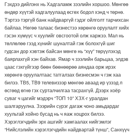
Гэхдээ дийлэнх нь Хадгаламж зээлийн хоршоо. Мөнгөө
өндөр хүүтэй хадгалуулаад өсгөх бодол хэнд ч төрнө.
Тэртээ тэргүй банк найдваргүй гэдэг ойлголт тарчихсан
байлаа. Нөгөө талаас бизнестээ хөрөнгө оруулалт хийх
гэсэн хүмүүс ч хуулийг овсгоотой олж харжээ. Мал нь
төллөлөө гээд хүнийг шуналтай гэж болохгүй шиг
гудсан дор хэвтэж байсан мөнгө нь “хүү” төрүүлэхэд
баярлахгүй хэн байхав. Ямар ч зээлийн барьцаа, элдэв
цаас гэхгүйгээр бөөн бөөнөөрөө аяндаа орж ирэх
хөрөнгө оруулалтаас татгалзах бизнесмэн ч гэж хаа
билээ. ТВ5, ТВ9 телевизээр мөнгөө аваад ир үзээд л
өсгөөд өгнө гэх сурталчилгаа тасрахгүй. Дээрх хоёр
суваг ч цагийг мэдэрч “ТОП 10” ХЗХ-г уралдан
шалгаруулна. Зээрийн сүрэг дагаж чоно амьдардаг
хуультай хойно бусад нь ч яаж хоцрох билээ.
Хэрэглэгчдийн эрх ашгийг хамгаалах нийгэмлэг
“Нийслэлийн хэрэглэгчдийн найдвартай түнш”, Санхүүч