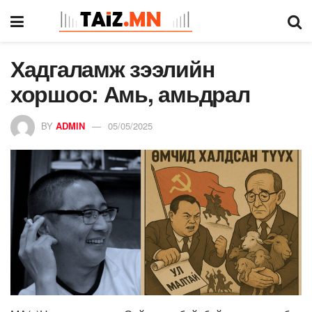
Хадгаламж зээлийн
хоршоо: Амь, амьдрал
BY
ADMIN
05/05/2025