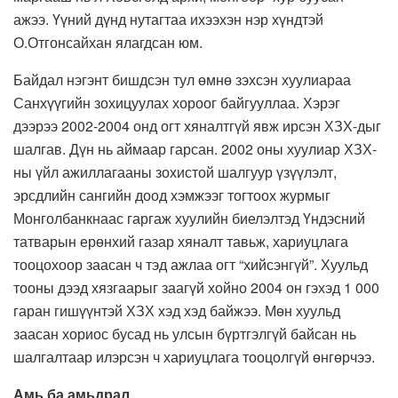
ажээ. Үүний дүнд нутагтаа ихээхэн нэр хүндтэй
О.Отгонсайхан ялагдсан юм.
Байдал нэгэнт бишдсэн тул өмнө зэхсэн хуулиараа
Санхүүгийн зохицуулах хороог байгууллаа. Хэрэг
дээрээ 2002-2004 онд огт хяналтгүй явж ирсэн ХЗХ-дыг
шалгав. Дүн нь аймаар гарсан. 2002 оны хуулиар ХЗХ-
ны үйл ажиллагааны зохистой шалгуур үзүүлэлт,
эрсдлийн сангийн доод хэмжээг тогтоох журмыг
Монголбанкнаас гаргаж хуулийн биелэлтэд Үндэсний
татварын ерөнхий газар хяналт тавьж, хариуцлага
тооцохоор заасан ч тэд ажлаа огт “хийсэнгүй”. Хуульд
тооны дээд хязгаарыг заагүй хойно 2004 он гэхэд 1 000
гаран гишүүнтэй ХЗХ хэд хэд байжээ. Мөн хуульд
заасан хориос бусад нь улсын бүртгэлгүй байсан нь
шалгалтаар илэрсэн ч хариуцлага тооцолгүй өнгөрчээ.
Амь ба амьдрал