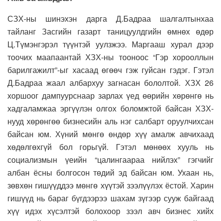
СЗХ-ны шинэхэн дарга Д.Бадраа шалгалтынхаа
тайланг Засгийн газарт таницуулдгийн өмнөх өдөр
Ц.Түмэнгэрэл түүнтэй уулзжээ. Маргааш хурал дээр
тоочих маапаантай ХЗХ-ны тооноос “Гэр хорооллын
барилгажилт”-ыг хасаад өгөөч гэж гуйсан гэдэг. Гэтэл
Д.Бадраа жаал албархуу загнасан бололтой. ХЗХ 26
хоршоог дампуурснаар зарлах үед өөрийн хөрөнгө нь
хадгаламжаа эргүүлэн олгох боломжтой байсан ХЗХ-
нууд хөрөнгөө бизнесийн аль нэг салбарт оруулчихсан
байсан юм. Хүний мөнгө өндөр хүү амалж авчихаад
хөдөлгөхгүй бол горьгүй. Гэтэл мөнөөх хууль нь
социализмын үеийн “цалингаараа нийлэх” гэгчийг
албан ёсны болгосон төдий эд байсан юм. Ухаан нь,
зөвхөн гишүүддээ мөнгө хүүтэй зээлүүлэх ёстой. Харин
гишүүд нь бараг бүгдээрээ шахам зүгээр сууж байгаад
хүү идэх хүсэлтэй болохоор зээл авч бизнес хийх