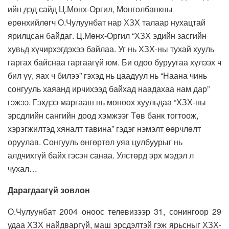
ийн дэд сайд Ц.Мөнх-Оргил, Монголбанкны
ерөнхийлөгч О.Чулуунбат нар ХЗХ талаар нухацтай
ярилцсан байдаг. Ц.Мөнх-Оргил “ХЗХ эдийн засгийн
хувьд хүчирхэгдэхээ байлаа. Уг нь ХЗХ-ны тухай хууль
гаргах байснаа гаргаагүй юм. Би одоо буруугаа хүлээх ч
бил үү, яах ч билээ” гэхэд нь цаадуул нь “Наана чинь
сонгууль хаяанд ирчихээд байхад наадахаа нам дар”
гэжээ. Гэхдээ маргааш нь мөнөөх хуульдаа “ХЗХ-ны
эрсдлийн сангийн доод хэмжээг Төв банк тогтоож,
хэрэгжилтэд хяналт тавина” гэдэг нэмэлт өөрчлөлт
оруулав. Сонгууль өнгөртөл уяа цулбуурыг нь
алдчихгүй байх гэсэн санаа. Улстөрд эрх мэдэл л
чухал…
Дарагдаагүй зовлон
О.Чулуунбат 2004 оноос телевизээр 31, сонингоор 29
удаа ХЗХ найдваргүй, маш эрсдэлтэй гэж ярьсныг ХЗХ-