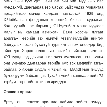
МА(х)Н-ын түүх урт. Сайн юм бий бий, муу нь ч бас
мундахгүй. Дангаараа төр барьж байх үедээ гурвантаа
иргэдийнхээ өмчид халдсан намтартай. 1929 онд
Х.Чойбалсан феодалын хөрөнгийг биечлэн хураасан
бол түүнийг нас бармагц Ю.Цэдэнбал монголчуудаас
малыг нь хамаад авчихсан. Баян хоосны ялгааг
арилгаж, өөрийн гэх өмчгүй үгээгүйчүүдийн нийгэм
байгуулах гэсэн бүтэлгүй туршилт л гэж өнөөдөр бид
ойлгодог. Харин чөлөөт зах зээлийн нийгэмд шилжсэн
XXI зуунд тэд дахиад л иргэдээ мулзалсан. 2000-2004
онд үнэндээ дангаараа төрийн бүх эрх мэдлийг атгаж
байлаа. УИХ-ын суудлын 72-ыг нь МА(х)Н-ын гишүүд
бүлээцүүлж байсан цаг. Тухайн үеийн ханшаар нийт 72
тэрбум төгрөгийн хохирол яригддаг.
Оршсон оршил
Ерээд оны эхнээс арилжаа наймаа хийсэн хүмүүс