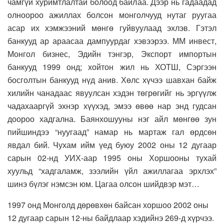
чамгүй хуримтлалтай болоод байлаа. Дээр нь гадаадад
олноороо ажиллах болсон монголчууд нутаг руугаа
асар их хэмжээний мөнгө гуйвуулаад эхлэв. Гэтэл
банкууд ар араасаа дампуурдаг хэвээрээ. ММ инвест,
Монгол бизнес, Эдийн тэнгэр, Экспорт импортын
банкууд 1999 онд; хойтон жил нь ХОТШ, Сэргээн
босголтын банкууд нүд анив. Хөлс хүчээ шавхан байж
хилийн чанадаас явуулсан хэдэн төгрөгийг нь эргүүлж
чадахааргүй эхнэр хүүхэд, эмээ өвөө нар энд гудсан
доороо хадгална. Баянхошууны нэг айл мөнгөө зун
пийшиндээ “нуугаад” намар нь мартаж гал өрдсөн
явдал бий. Чухам ийм үед буюу 2002 оны 12 дугаар
сарын 02-нд УИХ-аар 1995 оны Хоршооны тухай
хуульд “хадгаламж, зээлийн үйл ажиллагаа эрхлэх”
шинэ бүлэг нэмсэн юм. Цагаа олсон шийдвэр мэт…
1997 онд Монголд дөрөвхөн байсан хоршоо 2002 оны
12 дугаар сарын 12-ны байдлаар хэдийнэ 269-д хүрчээ.