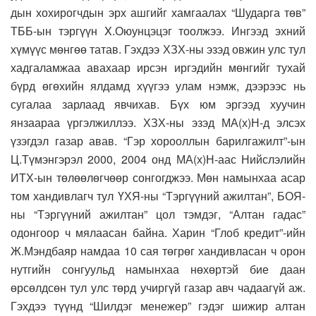
дын хохирогчдын эрх ашгийг хамгаалах “Шударга төв”
ТББ-ын тэргүүн X.Оюунцэцэг тоолжээ. Ингээд эхний
хүмүүс мөнгөө татав. Гэхдээ ХЗХ-ны эзэд овжин улс тул
хадгаламжаа авахаар ирсэн иргэдийн мөнгийг тухай
бүрд өгөхийн ялдамд хүүгээ улам нэмж, дээрээс нь
сугалаа зарлаад явчихав. Бүх юм эргээд хуучин
янзаараа үргэлжиллээ. ХЗХ-ны эзэд МА(х)Н-д элсэх
үзэгдэл газар авав. “Гэр хорооллын барилгажилт”-ын
Ц.Түмэнгэрэл 2000, 2004 онд МА(х)Н-аас Нийслэлийн
ИТХ-ын төлөөлөгчөөр сонгогджээ. Мөн намынхаа асар
том хандивлагч тул ҮХЯ-ны “Тэргүүний ажилтан”, БОЯ-
ны “Тэргүүний ажилтан” цол тэмдэг, “Алтан гадас”
одонгоор ч мялаасан байна. Харин “Глоб кредит”-ийн
Ж.Мэндбаяр намдаа 10 сая төгрөг хандивласан ч орон
нутгийн сонгуульд намынхаа нөхөртэй бие даан
өрсөлдсөн тул улс төрд учиргүй газар авч чадаагүй аж.
Гэхдээ түүнд “Шилдэг менежер” гэдэг шижир алтан