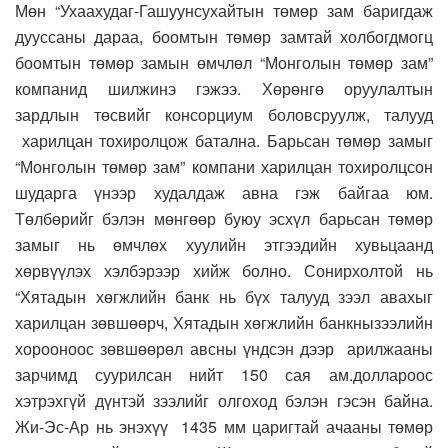
Мөн “Ухаахудаг-Гашуунсухайтын төмөр зам баригдаж
дууссаны дараа, боомтын төмөр замтай холбогдмогц
боомтын төмөр замын өмчлөл “Монголын төмөр зам”
компанид шилжинэ гэжээ. Хөрөнгө оруулалтын
зардлын төсвийг консорциум боловсруулж, талууд
харилцан тохиролцож батална. Барьсан төмөр замыг
“Монголын төмөр зам” компани харилцан тохиролцсон
шударга үнээр худалдаж авна гэж байгаа юм.
Төлбөрийг бэлэн мөнгөөр буюу эсхүл барьсан төмөр
замыг нь өмчлөх хуулийн этгээдийн хувьцаанд
хөрвүүлэх хэлбэрээр хийж болно. Сонирхолтой нь
“Хятадын хөгжлийн банк нь бүх талууд зээл авахыг
харилцан зөвшөөрч, Хятадын хөгжлийн банкнызээлийн
хорооноос зөвшөөрөл авсны үндсэн дээр арилжааны
зарчимд суурилсан нийт 150 сая ам.доллароос
хэтрэхгүй дүнтэй зээлийг олгоход бэлэн гэсэн байна.
Жи-Эс-Ар нь энэхүү 1435 мм царигтай ачааны төмөр