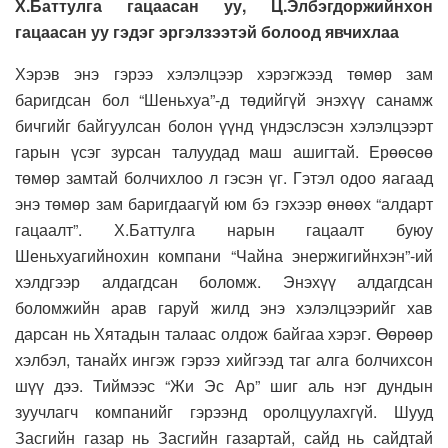
Х.Баттулга гацаасан уу, Ц.Элбэгдоржийнхон
гацаасан уу гэдэг эргэлзээтэй болоод явчихлаа
Хэрэв энэ гэрээ хэлэлцээр хэрэгжээд төмөр зам
баригдсан бол “Шеньхуа”-д төдийгүй энэхүү санамж
бичгийг байгуулсан болон үүнд үндэслэсэн хэлэлцээрт
гарын үсэг зурсан талуудад маш ашигтай. Ерөөсөө
төмөр замтай болчихлоо л гэсэн үг. Гэтэл одоо яагаад
энэ төмөр зам баригдаагүй юм бэ гэхээр өнөөх “алдарт
гацаалт”. Х.Баттулга нарын гацаалт буюу
Шеньхуагийнохин компани “Чайна энержигийнхэн”-ий
хэлдгээр алдагдсан боломж. Энэхүү алдагдсан
боломжийн арав гаруй жилд энэ хэлэлцээрийг хав
дарсан нь Хятадын талаас олдож байгаа хэрэг. Өөрөөр
хэлбэл, танайх ингэж гэрээ хийгээд таг алга болчихсон
шүү дээ. Тиймээс “Жи Эс Ар” шиг аль нэг дундын
зуучлагч компанийг гэрээнд оролцуулахгүй. Шууд
Засгийн газар нь Засгийн газартай, сайд нь сайдтай