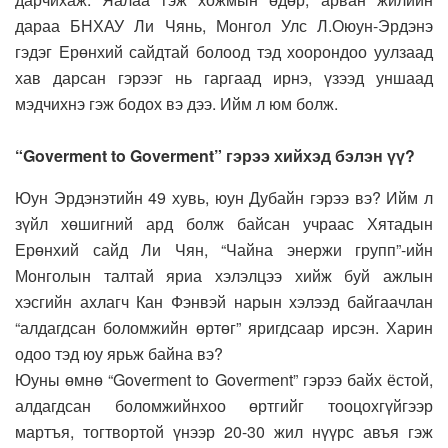
дараа БНХАУ Ли Чянь, Монгол Улс Л.Оюун-Эрдэнэ
гэдэг Ерөнхий сайдтай болоод тэд хоорондоо уулзаад
хав дарсан гэрээг нь гаргаад ирнэ, үзээд уншаад
мэдчихнэ гэж бодох вэ дээ. Ийм л юм болж.
“Goverment to Goverment” гэрээ хийхэд бэлэн үү?
Юун Эрдэнэтийн 49 хувь, юун Дубайн гэрээ вэ? Ийм л
зүйл хөшигний ард болж байсан учраас Хятадын
Ерөнхий сайд Ли Чян, “Чайна энержи групп”-ийн
Монголын талтай яриа хэлэлцээ хийж буй ажлын
хэсгийн ахлагч Кан Фэнвэй нарын хэлээд байгаачлан
“алдагдсан боломжийн өртөг” яригдсаар ирсэн. Харин
одоо тэд юу ярьж байна вэ?
Юуны өмнө “Goverment to Goverment” гэрээ байх ёстой,
алдагдсан боломжийнхоо өртгийг тооцохгүйгээр
мартъя, тогтвортой үнээр 20-30 жил нүүрс авъя гэж