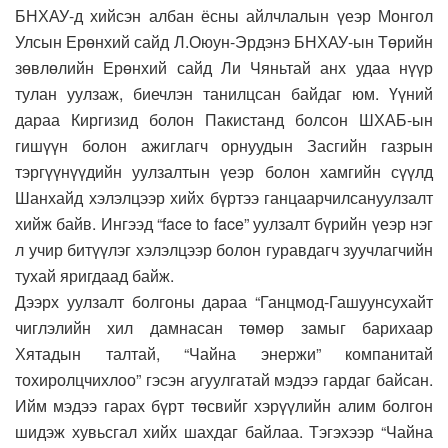
БНХАУ-д хийсэн албан ёсны айлчлалын үеэр Монгол
Улсын Ерөнхий сайд Л.Оюун-Эрдэнэ БНХАУ-ын Төрийн
зөвлөлийн Ерөнхий сайд Ли Чяньтай анх удаа нүүр
тулан уулзаж, биечлэн танилцсан байдаг юм. Үүний
дараа Киргизид болон Пакистанд болсон ШХАБ-ын
гишүүн болон ажиглагч орнуудын Засгийн газрын
тэргүүнүүдийн уулзалтын үеэр болон хамгийн сүүлд
Шанхайд хэлэлцээр хийх бүртээ ганцаарчилсануулзалт
хийж байв. Ингээд “face to face” уулзалт бүрийн үеэр нэг
л учир битүүлэг хэлэлцээр болон гуравдагч зуучлагчийн
тухай яригдаад байж.
Дээрх уулзалт болгоны дараа “Ганцмод-Гашуунсухайт
чиглэлийн хил дамнасан төмөр замыг барихаар
Хятадын талтай, “Чайна энержи” компанитай
тохиролцчихлоо” гэсэн агуулгатай мэдээ гардаг байсан.
Ийм мэдээ гарах бүрт төсвийг хэрүүлийн алим болгон
шидэж хувьсгал хийх шахдаг байлаа. Тэгэхээр “Чайна