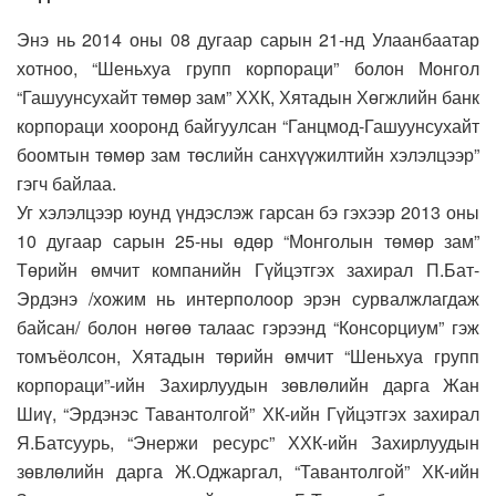
Энэ нь 2014 оны 08 дугаар сарын 21-нд Улаанбаатар
хотноо, “Шеньхуа групп корпораци” болон Монгол
“Гашуунсухайт төмөр зам” ХХК, Хятадын Хөгжлийн банк
корпораци хооронд байгуулсан “Ганцмод-Гашуунсухайт
боомтын төмөр зам төслийн санхүүжилтийн хэлэлцээр”
гэгч байлаа.
Уг хэлэлцээр юунд үндэслэж гарсан бэ гэхээр 2013 оны
10 дугаар сарын 25-ны өдөр “Монголын төмөр зам”
Төрийн өмчит компанийн Гүйцэтгэх захирал П.Бат-
Эрдэнэ /хожим нь интерполоор эрэн сурвалжлагдаж
байсан/ болон нөгөө талаас гэрээнд “Консорциум” гэж
томъёолсон, Хятадын төрийн өмчит “Шеньхуа групп
корпораци”-ийн Захирлуудын зөвлөлийн дарга Жан
Шиү, “Эрдэнэс Тавантолгой” ХК-ийн Гүйцэтгэх захирал
Я.Батсуурь, “Энержи ресурс” ХХК-ийн Захирлуудын
зөвлөлийн дарга Ж.Оджаргал, “Тавантолгой” ХК-ийн