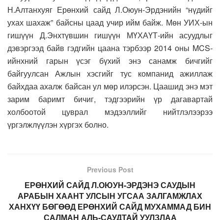
Н.Алтанхуяг Ерөнхий сайд Л.Оюун-Эрдэнийн “нүдийг
ухах шахаж” байсны цаад учир ийм байж. Мөн УИХ-ын
гишүүн Д.Энхтүвшин гишүүн МҮХАҮТ-ийн асуудлыг
дэвэргээд байв гэдгийн цаана тэрбээр 2014 оны MCS-
ийнхний гарын үсэг бүхий энэ санамж бичгийг
байгуулсан Ажлын хэсгийг тус компанид ажиллаж
байхдаа ахалж байсан ул мөр илэрсэн. Цаашид энэ мэт
зарим баримт бичиг, тэдгээрийн үр дагавартай
холбоотой цуврал мэдээллийг нийтлэлээрээ
үргэлжлүүлэн хүргэх болно.
Previous Post
ЕРӨНХИЙ САЙД Л.ОЮУН-ЭРДЭНЭ САУДЫН
АРАБЫН ХААНТ УЛСЫН УГСАА ЗАЛГАМЖЛАХ
ХАНХҮҮ БӨГӨӨД ЕРӨНХИЙ САЙД МУХАММАД БИН
САЛМАН АЛЬ-САУДТАЙ УУЛЗЛАА