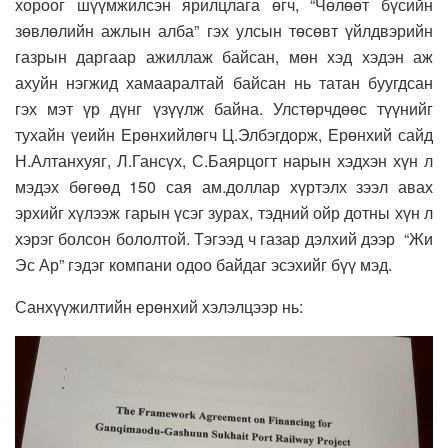
хороог шүүмжилсэн ярилцлага өгч, “Чөлөөт бүсийн
зөвлөлийн ажлын алба” гэх улсын төсөвт үйлдвэрийн
газрын даргаар ажиллаж байсан, мөн хэд хэдэн аж
ахуйн нэгжид хамааралтай байсан нь татан буугдсан
гэх мэт үр дүнг үзүүлж байна. Улстөрчдөөс түүнийг
тухайн үеийн Ерөнхийлөгч Ц.Элбэгдорж, Ерөнхий сайд
Н.Алтанхуяг, Л.Гансүх, С.Баярцогт нарын хэдхэн хүн л
мэдэх бөгөөд 150 сая ам.доллар хүртэлх зээл авах
эрхийг хүлээж гарын үсэг зурах, тэдний ойр дотны хүн л
хэрэг болсон бололтой. Тэгээд ч газар дэлхий дээр “Жи
Эс Ар” гэдэг компани одоо байдаг эсэхийг бүү мэд.
Санхүүжилтийн ерөнхий хэлэлцээр нь: