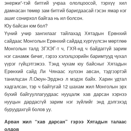
энержи”-тэй битгий учраа ололцоосой, тэрхүү хил
дамнасан төмөр зам битгий баригдаасай гэсэн ямар нэг
ашиг сонирхол байгаа нь ил болсон.
Юу байсан юм бол?
Үүний учир зангилааг тайлахад Хятадын Ерөнхий
сайдаас Монголын Ерөнхий сайдад хүргүүлсэн мөртлөө
Монголын талд ЗГХЭГ-т ч, ГХЯ-нд ч байдаггүй зарим
нэг санамж бичиг, гэрээ хэлэлцээрийн баримтууд чухал
үүрэг гүйцэтгэжээ. Тэнд чухам юу байсныг Хятадын
Ерөнхий сайд Ли Чянаас хүлээн авсан, тэдгээртэй
танилцсан Л.Оюун-Эрдэнэ л мэдэх байх. Харин удтал
хадгалсан, тэр ч байтугай 12 шахам жил Монголын эрх
бүхий байгууллагуудаас нууцалж хав дарсан хэрнээ
нууцын дардасгүй зарим нэг зүйлийг энд дэлгэхэд
буруудахгүй болов уу.
Арван жил “хав дарсан” гэрээ Хятадын талаас
олдов