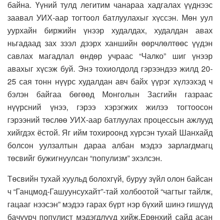
байна. Үүний тулд легитим чанараа хадгалах үүднээс
заавал УИХ-аар тогтоол батлуулахыг хүссэн. Мөн уул
уурхайн биржийн үнээр худалдах, худалдан авах
ньгадаад зах зээл дээрх ханшийн өөрчлөлтөөс үүдэн
савлах магадлал өндөр учраас “Чалко” шиг үнээр
авахыг хүсэж буй. Энэ тохиолдолд гэрээндээ жилд 20-
25 сая тонн нүүрс худалдан авч байх үүрэг хүлээхэд ч
бэлэн байгаа бөгөөд Монголын Засгийн газраас
нүүрсний үнээ, гэрээ хэрэгжих жилээ тогтоосон
гэрээний төслөө УИХ-аар батлуулах процессын ажлууд
хийгдэх ёстой. Яг ийм тохироонд хүрсэн тухай Шанхайд
болсон уулзалтын дараа албан мэдээ зарлагдмагц
төсвийг бужигнуулсан “популизм” эхэлсэн.
Төсвийн тухай хуульд болохгүй, буруу зүйл олон байсан
ч “Ганцмод-Гашуунсухайт”-тай холбоотой “чагтыг тайлж,
гацааг нээсэн” мэдээ гарах бүрт нэр бүхий шинэ гишүүд
бачуурч популист мэдэгдлүүд хийж,Ерөнхий сайд асан