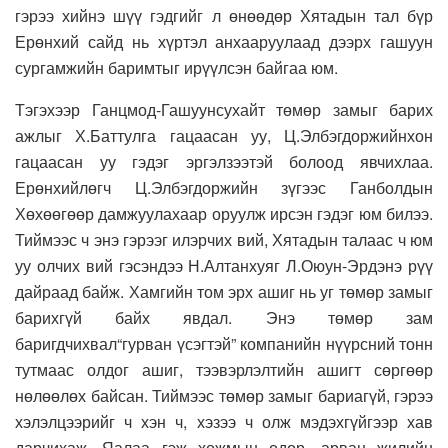
гэрээ хийнэ шүү гэдгийг л өнөөдөр Хятадын тал бүр
Ерөнхий сайд нь хүртэл анхааруулаад дээрх гашуун
сургамжийн баримтыг ирүүлсэн байгаа юм.
Тэгэхээр Ганцмод-Гашуунсухайт төмөр замыг барих
ажлыг Х.Баттулга гацаасан уу, Ц.Элбэгдоржийнхон
гацаасан уу гэдэг эргэлзээтэй болоод явчихлаа.
Ерөнхийлөгч Ц.Элбэгдоржийн зүгээс Ганболдын
Хөхөөгөөр дамжуулахаар оруулж ирсэн гэдэг юм билээ.
Тиймээс ч энэ гэрээг илэрчих вий, Хятадын талаас ч юм
уу олчих вий гэсэндээ Н.Алтанхуяг Л.Оюун-Эрдэнэ рүү
дайраад байж. Хамгийн том эрх ашиг нь уг төмөр замыг
барихгүй байх явдал. Энэ төмөр зам
баригдчихвал“гурван үсэгтэй” компанийн нүүрсний тонн
тутмаас олдог ашиг, тээвэрлэлтийн ашигт сөргөөр
нөлөөлөх байсан. Тиймээс төмөр замыг бариагүй, гэрээ
хэлэлцээрийг ч хэн ч, хэзээ ч олж мэдэхгүйгээр хав
дарчихаж. Яалаа гэж хожмын өдөр, арван жилийн