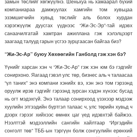
замын төслийг хөгжүүлнэ. Шеньхуа нь хамаарал бүхий
компаниараа дамжуулах хамгийн том хувьцаа
эзэмшигчийн хувьд төслийг аль болох хурдан
хэрэгжүүлж дуусгах үүднээс “Жи-Эс-Эр”-тай идэвх
санаачилгатай хамтран ажиллана гэж хэлэлцээрт
заагаад талууд гарын үсгээ зурцгаасан байгаа биз?
“Жи-Эс-Ар” буюу Хөхөөгийн Ганболд гэж хэн бэ?
Үүнийг харсан хэн ч “Жи-Эс-Ар” гэж хэн юм бэ гэдгийг
сонирхоно. Яагаад гэвэл улс төр, бизнес аль ч талаасаа
“үл таних” энэ компани хэнийх вэ, хэн энэ том гэрээнд
оруулж ирэв гэдгийг гэрээнд зурсан хэдэн хүнээс бусад
нь огт мэдэхгүй. Энэ талаар сонирхоод үзэхээр мэдээж
хуулийн этгээдийн бүртгэл талаас ч, улс төрийн хувьд ч
дээрх гэрээг хийхээс өмнөх цаг үед идэвхтэй байжээ.
Нээлттэй мэдээллийн сангийн хайлтаар “Иргэдийн
сонголт төв” ТББ-ын тэргүүн болж сонгуулийн ерөнхий