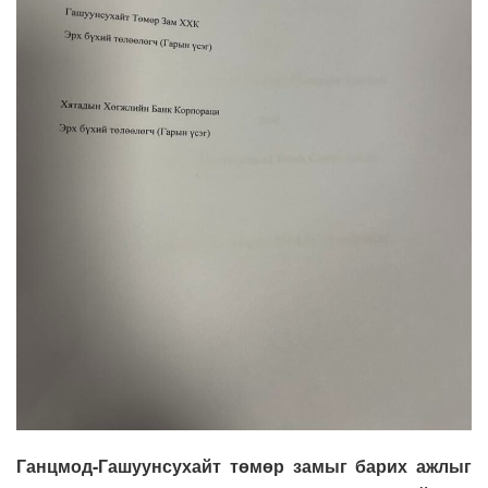
Ганцмод-Гашуунсухайт төмөр замыг барих ажлыг