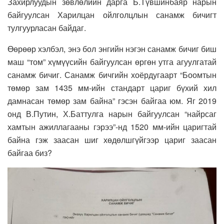
Захирлуудын зөвлөлийн дарга Б.Түвшинбаяр нарын
байгуулсан Харилцан ойлголцлын санамж бичигт
тулгуурласан байдаг.
Өөрөөр хэлбэл, энэ бол энгийн нэгэн санамж бичиг биш
маш “том” хүмүүсийн байгуулсан өргөн утга агуулгатай
санамж бичиг. Санамж бичгийн хоёрдугаарт “Боомтын
төмөр зам 1435 мм-ийн стандарт цариг бүхий хил
дамнасан төмөр зам байна” гэсэн байгаа юм. Яг 2019
онд В.Путин, Х.Баттулга нарын байгуулсан “найрсаг
хамтын ажиллагааны гэрээ”-нд 1520 мм-ийн царигтай
байна гэж заасан шиг хөдөлшгүйгээр цариг заасан
байгаа биз?