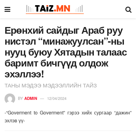
Ерөнхий сайдыг Араб руу
нистэл “минажуулсан”-ны
нууц буюу Хятадын талаас
баримт бичгүүд олдож
эхэллээ!
ТАНЫ МЭДЭЭ МЭДЭЭЛЛИЙН ТАЙЗ
BY
ADMIN
12/04/2024
-“Goverment to Goverment” гэрээ хийх сургаар “дажин”
эхлэв үү-