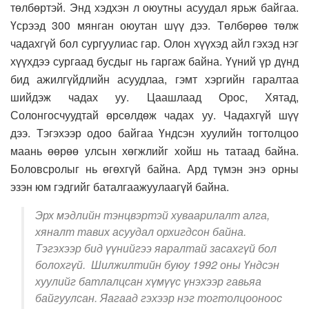
төлбөртэй. Энд хэдхэн л оюутны асуудал ярьж байгаа.
Үсрээд 300 мянган оюутан шүү дээ. Төлбөрөө төлж
чадахгүй бол сургуулиас гар. Олон хүүхэд айл гэхэд нэг
хүүхдээ сургаад бусдыг нь гаргаж байна. Үүний үр дүнд
бид ажилгүйдлийн асуудлаа, гэмт хэргийн гаралтаа
шийдэж чадах уу. Цаашлаад Орос, Хятад,
Солонгосчуудтай өрсөлдөж чадах уу. Чадахгүй шүү
дээ. Тэгэхээр одоо байгаа Үндсэн хуулийн тогтолцоо
маань өөрөө улсын хөгжлийг хойш нь татаад байна.
Боловсролыг нь өгөхгүй байна. Ард түмэн энэ орны
эзэн юм гэдгийг баталгаажуулаагүй байна.
Эрх мэдлийн тэнцвэртэй хуваарилалт алга,
хяналт тавих асуудал орхигдсон байна.
Тэгэхээр бид үүнийгээ яаралтай засахгүй бол
болохгүй. Шилжилтийн буюу 1992 оны Үндсэн
хуулийг батлалцсан хүмүүс үнэхээр гавьяа
байгуулсан. Яагаад гэхээр нэг тогтолцооноос