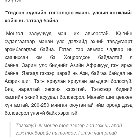
“Үндсэн хуулийн тогтолцоо маань улсын хөгжлийг
хойш нь татаад байна”
-Монгол залуучууд маш их авьяастай. IQ-гийн
судалгаагаар манай улс дэлхийд эхний тавдугаарт
эрэмбэлэгдэж байна. Гэтэл тэр авьяас чадвар нь
хаачихсан юм бэ. Хоцрогдсон байдалтай л
байна. Зарим улс биднийг Азийн Африкууд гэж ярьж
байна. Яагаад гэхээр царай нь Ази, байгаа байдал нь
Африк шиг. Тэгж яриулан яриулан амьдарч болохгүй.
Бид яаралтай хөгжих хэрэгтэй. Тэгэхээр бидний
хамгийн эхний асуудал боловсрол. Манайх шиг цөөхөн
хүн амтай. 200-250 мянган оюутантай ийм оронд дээд
боловсрол үнэгүй байх хэрэгтэй.
Тэгэхгүй чи мөнгө төл гэхээр аав ээж нь арай
гэж төлбөрийг нь төлдөг. Гэтэл чанартай