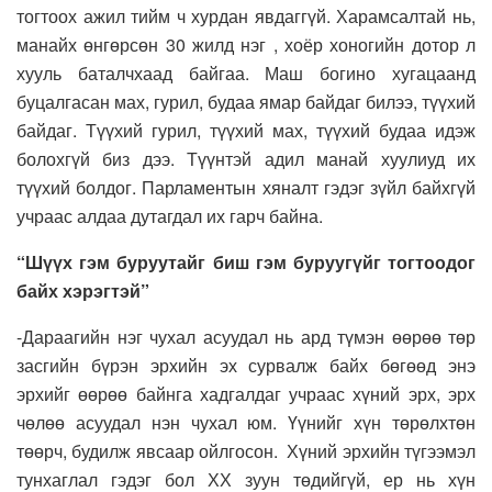
тогтоох ажил тийм ч хурдан явдаггүй. Харамсалтай нь,
манайх өнгөрсөн 30 жилд нэг , хоёр хоногийн дотор л
хууль баталчхаад байгаа. Маш богино хугацаанд
буцалгасан мах, гурил, будаа ямар байдаг билээ, түүхий
байдаг. Түүхий гурил, түүхий мах, түүхий будаа идэж
болохгүй биз дээ. Түүнтэй адил манай хуулиуд их
түүхий болдог. Парламентын хяналт гэдэг зүйл байхгүй
учраас алдаа дутагдал их гарч байна.
“Шүүх гэм буруутайг биш гэм буруугүйг тогтоодог
байх хэрэгтэй”
-Дараагийн нэг чухал асуудал нь ард түмэн өөрөө төр
засгийн бүрэн эрхийн эх сурвалж байх бөгөөд энэ
эрхийг өөрөө байнга хадгалдаг учраас хүний эрх, эрх
чөлөө асуудал нэн чухал юм. Үүнийг хүн төрөлхтөн
төөрч, будилж явсаар ойлгосон. Хүний эрхийн түгээмэл
тунхаглал гэдэг бол ХХ зуун төдийгүй, ер нь хүн