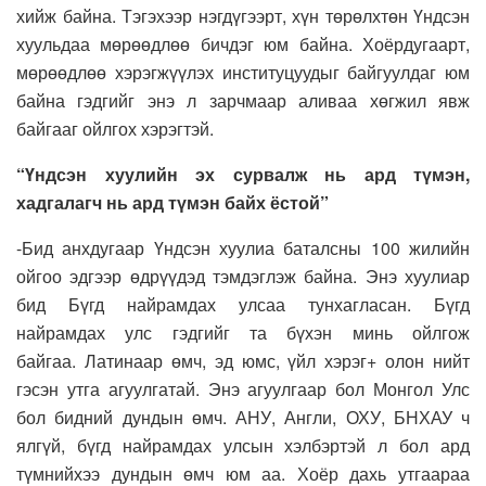
хийж байна. Тэгэхээр нэгдүгээрт, хүн төрөлхтөн Үндсэн
хуульдаа мөрөөдлөө бичдэг юм байна. Хоёрдугаарт,
мөрөөдлөө хэрэгжүүлэх институцуудыг байгуулдаг юм
байна гэдгийг энэ л зарчмаар аливаа хөгжил явж
байгааг ойлгох хэрэгтэй.
“Үндсэн хуулийн эх сурвалж нь ард түмэн,
хадгалагч нь ард түмэн байх ёстой”
-Бид анхдугаар Үндсэн хуулиа баталсны 100 жилийн
ойгоо эдгээр өдрүүдэд тэмдэглэж байна. Энэ хуулиар
бид Бүгд найрамдах улсаа тунхагласан. Бүгд
найрамдах улс гэдгийг та бүхэн минь ойлгож
байгаа. Латинаар өмч, эд юмс, үйл хэрэг+ олон нийт
гэсэн утга агуулгатай. Энэ агуулгаар бол Монгол Улс
бол бидний дундын өмч. АНУ, Англи, ОХУ, БНХАУ ч
ялгүй, бүгд найрамдах улсын хэлбэртэй л бол ард
түмнийхээ дундын өмч юм аа. Хоёр дахь утгаараа