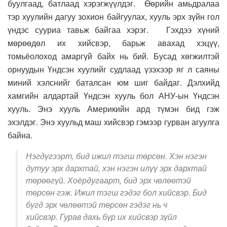
буулгаад, батлаад хэрэгжүүлдэг. Өөрийн амьдралаа
тэр хуулийн дагуу зохион байгуулах, хууль эрх зүйн гол
үндэс сууриа тавьж байгаа хэрэг. Гэхдээ хүний
мөрөөдөл их хийсвэр, барьж авахад хэцүү,
томьёолоход амаргүй байх нь бий. Бусад хөгжилтэй
орнуудын Үндсэн хуулийг судлаад үзэхээр яг л саяны
миний хэлснийг баталсан юм шиг байдаг. Дэлхийд
хамгийн алдартай Үндсэн хууль бол АНУ-ын Үндсэн
хууль. Энэ хууль Америкийн ард түмэн бид гэж
эхэлдэг. Энэ хуульд маш хийсвэр гэмээр гурван агуулга
байна.
Нэгдүгээрт, бид ижил тэгш төрсөн. Хэн нэгэн
дутуу эрх дархтай, хэн нэгэн илүү эрх дархтай
төрөөгүй. Хоёрдугаарт, бид эрх чөлөөтэй
төрсөн гэж. Ижил тэгш гэдэг бол хийсвэр. Бид
бүгд эрх чөлөөтэй төрсөн гэдэг нь ч
хийсвэр. Гурав дахь бүр их хийсвэр зүйл