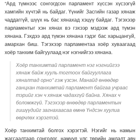
“Ард түмнээс сонгогдсон парламент хүссэн хүсээгүй
хамгийн хүчтэй нь байдаг. Үүнийг Засгийн газар хянаж
чаддаггүй, шүүх нь бас хянахад хэцүү байдаг. Тэгэхээр
парламентыг хэн хянах вэ гэхээр мэдээж ард түмэн
хянана. Гэхдээ ард түмэн хянана гэдэг бас харьцангуй,
амархан биш. Тэгэхээр парламентаа хоёр хуваагаад
хоёр танхим байгуулаад нэг нэгнийгээ хянана.
Хоёр танхимтай парламент нэг нэгнийгээ
хянаж байж хууль тогтоох байгууллага
хяналтад орно” гэж үзсэн. Манайд өнөөдөр
ганцхан танхимтай парламент байгаа учраас
тэрийг хэн ч хянаж чадахгүй байна. Хянах ч
боломжгүй. Тэгэхээр өнөөдөр парламентын
гишүүдийг загнахаасаа өмнө Үндсэн хуулиа
өөрчлөх хэрэгтэй.
Хоёр танхимтай болгох хэрэгтэй. Нэгийг нь намын
жагсаалтаар сонгодог, намууд улс төрийн амлалт авч