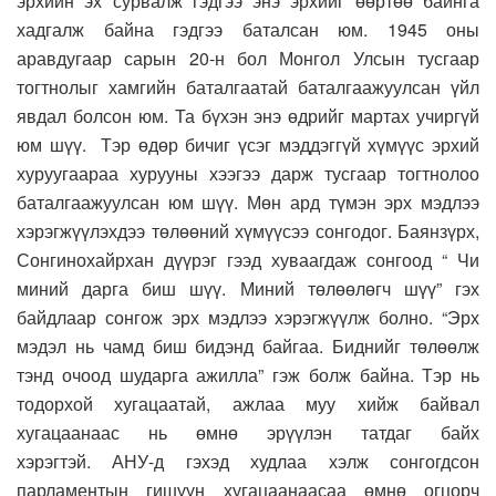
эрхийн эх сурвалж гэдгээ энэ эрхийг өөртөө байнга
хадгалж байна гэдгээ баталсан юм. 1945 оны
аравдугаар сарын 20-н бол Монгол Улсын тусгаар
тогтнолыг хамгийн баталгаатай баталгаажуулсан үйл
явдал болсон юм. Та бүхэн энэ өдрийг мартах учиргүй
юм шүү. Тэр өдөр бичиг үсэг мэддэггүй хүмүүс эрхий
хуруугаараа хурууны хээгээ дарж тусгаар тогтнолоо
баталгаажуулсан юм шүү. Мөн ард түмэн эрх мэдлээ
хэрэгжүүлэхдээ төлөөний хүмүүсээ сонгодог. Баянзүрх,
Сонгинохайрхан дүүрэг гээд хуваагдаж сонгоод “ Чи
миний дарга биш шүү. Миний төлөөлөгч шүү” гэх
байдлаар сонгож эрх мэдлээ хэрэгжүүлж болно. “Эрх
мэдэл нь чамд биш бидэнд байгаа. Биднийг төлөөлж
тэнд очоод шударга ажилла” гэж болж байна. Тэр нь
тодорхой хугацаатай, ажлаа муу хийж байвал
хугацаанаас нь өмнө эрүүлэн татдаг байх
хэрэгтэй. АНУ-д гэхэд худлаа хэлж сонгогдсон
парламентын гишүүн хугацаанаасаа өмнө огцорч