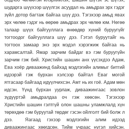
шударга шүүхээр шүүлгэх асуудал нь амьдрах эрх гэдэг
зүйл дотор багтаж байгаа шүү дээ. Тэгэхээр амьд явах
эрх чөлөө гэдэг нь өөрөө амьдрах эрх чөлөө юм. Нөгөө
талаар шүүх байгууллага өнөөдөр хүний буруугүйг
тогтоодог байгууллага шүү дээ. Гэтэл буруутайг нь
тогтоох замаар энэ эрх мэдэл хэрэгжиж байгаа нь
харамсалтай. Ямар зарчим байдаг вэ гэм буруугүйн
зарчим гэж бий. Христийн шашин анх үүсэхдээ Адам,
Ева хоёр диваажинд байхад мэдлэгийн алимыг битгий
идээрэй гэж бурхан хэлсээр байтал Еваг могой
ятгасаар байгаад идүүлчихсэн. Амт нь их гоё. Адам мөн
идсэн. Үүнд бурхан уурлаж, диваажингаас зовлон
зүдүүртэй амьдралдаа оч гэж хөөсөн. Тэгэхээр
Христийн шашин гэлтгүй олон шашны уламжлалд хүн
төрөхдөө гэм буруутай төрдөг гэсэн ойлголт бий болж л
дээ. Яагаад гэхээр мэдлэгийн алим идээд
диваажингаас хөөгдсөн. Тийм учраас нүгэл хийсэн.