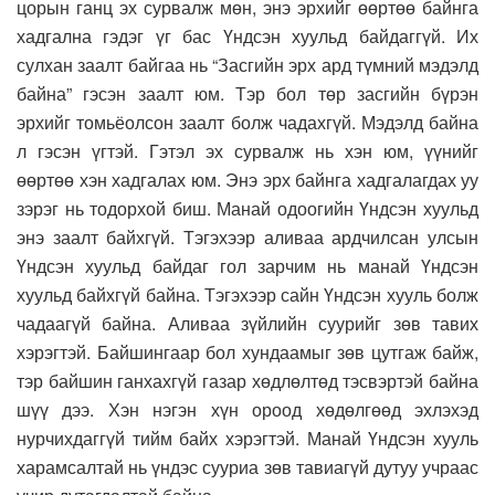
цорын ганц эх сурвалж мөн, энэ эрхийг өөртөө байнга
хадгална гэдэг үг бас Үндсэн хуульд байдаггүй. Их
сулхан заалт байгаа нь “Засгийн эрх ард түмний мэдэлд
байна” гэсэн заалт юм. Тэр бол төр засгийн бүрэн
эрхийг томьёолсон заалт болж чадахгүй. Мэдэлд байна
л гэсэн үгтэй. Гэтэл эх сурвалж нь хэн юм, үүнийг
өөртөө хэн хадгалах юм. Энэ эрх байнга хадгалагдах уу
зэрэг нь тодорхой биш. Манай одоогийн Үндсэн хуульд
энэ заалт байхгүй. Тэгэхээр аливаа ардчилсан улсын
Үндсэн хуульд байдаг гол зарчим нь манай Үндсэн
хуульд байхгүй байна. Тэгэхээр сайн Үндсэн хууль болж
чадаагүй байна. Аливаа зүйлийн суурийг зөв тавих
хэрэгтэй. Байшингаар бол хундаамыг зөв цутгаж байж,
тэр байшин ганхахгүй газар хөдлөлтөд тэсвэртэй байна
шүү дээ. Хэн нэгэн хүн ороод хөдөлгөөд эхлэхэд
нурчихдаггүй тийм байх хэрэгтэй. Манай Үндсэн хууль
харамсалтай нь үндэс сууриа зөв тавиагүй дутуу учраас