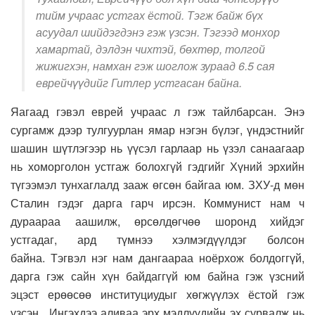
тийм учраас устгах ёстой. Тэгж байж бүх
асуудал шийдэгдэнэ гэж үзсэн. Тэгээд монхор
хамартай, дэлдэн чихтэй, бөхтөр, толгой
жижигхэн, намхан гэж шоглож зураад 6.5 сая
еврейчүүдийг Гитлер устгасан байна.
Яагаад гэвэл еврей учраас л гэж тайлбарсан. Энэ
сургамж дээр тулгуурлан ямар нэгэн бүлэг, үндэстнийг
шашин шүтлэгээр нь үүсэл гарлаар нь үзэл санаагаар
нь хоморголон устгаж болохгүй гэдгийг Хүний эрхийн
түгээмэл тунхаглалд зааж өгсөн байгаа юм. ЗХУ-д мөн
Сталин гэдэг дарга гарч ирсэн. Коммунист нам ч
дураараа аашилж, өрсөлдөгчөө шоронд хийдэг
устгадаг, ард түмнээ хэлмэгдүүлдэг болсон
байна. Тэгвэл нэг нам дангаараа ноёрхож болдоггүй,
дарга гэж сайн хүн байдаггүй юм байна гэж үзсний
эцэст ерөөсөө институциудыг хөгжүүлэх ёстой гэж
үзсэн. Ингэхдээ аливаа эрх мэдлүүдийн эх сурвалж нь