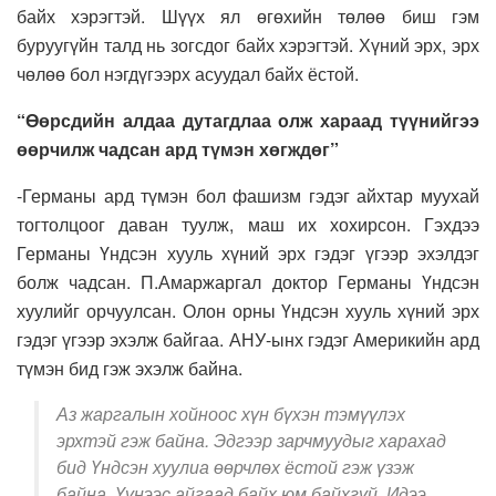
байх хэрэгтэй. Шүүх ял өгөхийн төлөө биш гэм
буруугүйн талд нь зогсдог байх хэрэгтэй. Хүний эрх, эрх
чөлөө бол нэгдүгээрх асуудал байх ёстой.
“Өөрсдийн алдаа дутагдлаа олж хараад түүнийгээ
өөрчилж чадсан ард түмэн хөгждөг”
-Германы ард түмэн бол фашизм гэдэг айхтар муухай
тогтолцоог даван туулж, маш их хохирсон. Гэхдээ
Германы Үндсэн хууль хүний эрх гэдэг үгээр эхэлдэг
болж чадсан. П.Амаржаргал доктор Германы Үндсэн
хуулийг орчуулсан. Олон орны Үндсэн хууль хүний эрх
гэдэг үгээр эхэлж байгаа. АНУ-ынх гэдэг Америкийн ард
түмэн бид гэж эхэлж байна.
Аз жаргалын хойноос хүн бүхэн тэмүүлэх
эрхтэй гэж байна. Эдгээр зарчмуудыг харахад
бид Үндсэн хуулиа өөрчлөх ёстой гэж үзэж
байна. Үүнээс айгаад байх юм байхгүй. Идээ