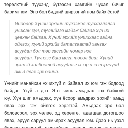
төрөлхтний түүхэнд бүтээсэн хамгийн чухал бичиг
баримт юм. Энэ бол бидний ширээний ном байх ёстой.
Өнөөдөр Хүний эрхийн түгээмэл тунхаглалаа
уншсан хүн, түүнийгээ мэдэж байгаа хүн их
цөөхөн байгаа. Хүний эрхийг уншихаас гадна
ойлгох, хүний эрхийг баталгаатай хангах
асуудал бол төр засгийн номер нэг
асуудал. Түүнээс биш мега төсөл биш. Хүний
эрхтэй холбоотой асуудал гэхээр нэн тэргүүнд
амьд явах эрх байна.
Үүнийг манайхан үхчихгүй л байвал их юм гэж бодоод
байдаг. Үгүй л дээ. Энэ чинь амьдрах эрх байхгүй
юу. Хүн шиг амьдрах, хүн ёсоор амьдрах эрхийг амьд
явах эрх гэж ойлгох хэрэгтэй. Амьдрах эрх бол
боловсрол, эрх чөлөө, эд хөрөнгө, гадагшаа дотогшоо
явах, эрүүл саруул амьдрах асуудал юм. Дээр нь үзэл
бодлоо чөлөөтэй илэрхийлэх, шашин шүтэх эс шүтэх,