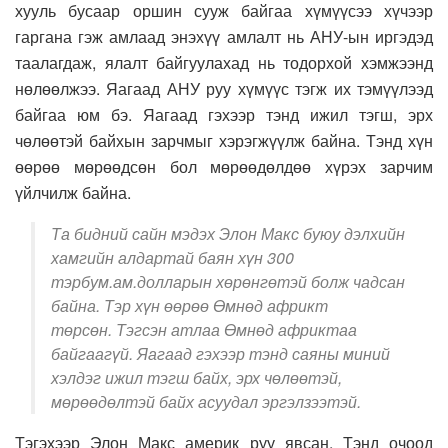
хууль бусаар оршин сууж байгаа хүмүүсээ хүчээр
гаргана гэж амлаад энэхүү амлалт нь АНУ-ын иргэдэд
таалагдаж, ялалт байгуулахад нь тодорхой хэмжээнд
нөлөөлжээ. Яагаад АНУ руу хүмүүс тэгж их тэмүүлээд
байгаа юм бэ. Яагаад гэхээр тэнд ижил тэгш, эрх
чөлөөтэй байхын зарчмыг хэрэгжүүлж байна. Тэнд хүн
өөрөө мөрөөдсөн бол мөрөөдөлдөө хүрэх зарчим
үйлчилж байна.
Та бидний сайн мэдэх Элон Макс буюу дэлхийн
хамгийн алдартай баян хүн 300
тэрбум.ам.долларын хөрөнгөтэй болж чадсан
байна. Тэр хүн өөрөө Өмнөд африкт
төрсөн. Тэгсэн атлаа Өмнөд африктаа
байгаагүй. Яагаад гэхээр тэнд саяны миний
хэлдэг ижил тэгш байх, эрх чөлөөтэй,
мөрөөдөлтэй байх асуудал эргэлзээтэй.
Тэгэхээр Элон Макс америк руу явсан. Тэнд очоод