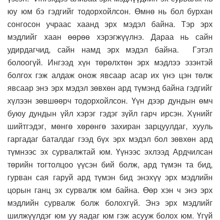
юу юм бэ гэдгийг тодорхойлсон. Өмнө нь бол бурхан
сонгосон учраас хаанд эрх мэдэл байна. Тэр эрх
мэдлийг хаан өөрөө хэрэгжүүлнэ. Дараа нь сайн
удирдагчид, сайн намд эрх мэдэл байна. Гэтэл
болоогүй. Ингээд хүн төрөлхтөн эрх мэдлээ эзэнтэй
болгох гэж алдаж онож явсаар асар их үнэ цэн төлж
явсаар энэ эрх мэдэл зөвхөн ард түмэнд байна гэдгийг
хүлээн зөвшөөрч тодорхойлсон. Үүн дээр дундын өмч
буюу дундын үйл хэрэг гэдэг зүйл гарч ирсэн. Хүнийг
шийтгэдэг, мөнгө хөрөнгө захиран зарцуулдаг, хууль
гаргадаг баталдаг гээд бүх эрх мэдэл бол зөвхөн ард
түмнээс эх сурвалжтай юм. Үүнээс эхлээд Ардчилсан
төрийн тогтолцоо үүсэн бий болж, ард түмэн та бид,
гурван сая гаруй ард түмэн бид энэхүү эрх мэдлийн
цорын ганц эх сурвалж юм байна. Өөр хэн ч энэ эрх
мэдлийн сурвалж болж болохгүй. Энэ эрх мэдлийг
шилжүүлдэг юм уу яадаг юм гэж асууж болох юм. Үгүй