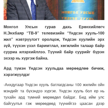
Монгол Улсын гурав дахь Ерөнхийлөгч
Н.Энхбаяр “ТВ-9” телевизийн “Үндсэн хууль-100
жил” нэвтрүүлэгт оролцож, Үндсэн хуулийн эрх
зүй, түүхэн үзэл баримтлал, хөгжлийн талаар байр
сууриа илэрхийллээ. Түүний байр суурийг бүрэн
эхээр нь хүргэж байна.
Ард түмэн Үндсэн хуульдаа мөрөөдлөө бичиж,
хэрэгжүүлдэг
-Анхдугаар Үндсэн хууль батлагдсаны 100 жилийн ойн
мэндийг та бүхэндээ хүргэе. Үндсэн хууль бол ер нь
тухайн ард түмний мөрөөдөл байдаг. Бид ийм улс
байгуулъя гэж мөрөөдөөд түүнийгээ цаасан дээр