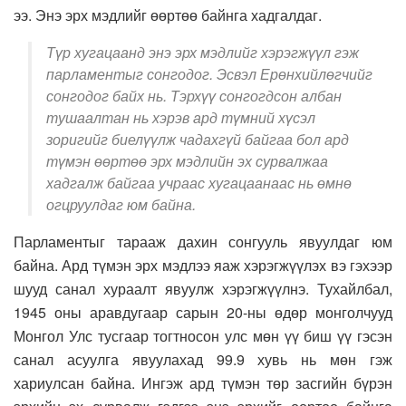
ээ. Энэ эрх мэдлийг өөртөө байнга хадгалдаг.
Түр хугацаанд энэ эрх мэдлийг хэрэгжүүл гэж
парламентыг сонгодог. Эсвэл Ерөнхийлөгчийг
сонгодог байх нь. Тэрхүү сонгогдсон албан
тушаалтан нь хэрэв ард түмний хүсэл
зоригийг биелүүлж чадахгүй байгаа бол ард
түмэн өөртөө эрх мэдлийн эх сурвалжаа
хадгалж байгаа учраас хугацаанаас нь өмнө
огцруулдаг юм байна.
Парламентыг тарааж дахин сонгууль явуулдаг юм
байна. Ард түмэн эрх мэдлээ яаж хэрэгжүүлэх вэ гэхээр
шууд санал хураалт явуулж хэрэгжүүлнэ. Тухайлбал,
1945 оны аравдугаар сарын 20-ны өдөр монголчууд
Монгол Улс тусгаар тогтносон улс мөн үү биш үү гэсэн
санал асуулга явуулахад 99.9 хувь нь мөн гэж
хариулсан байна. Ингэж ард түмэн төр засгийн бүрэн