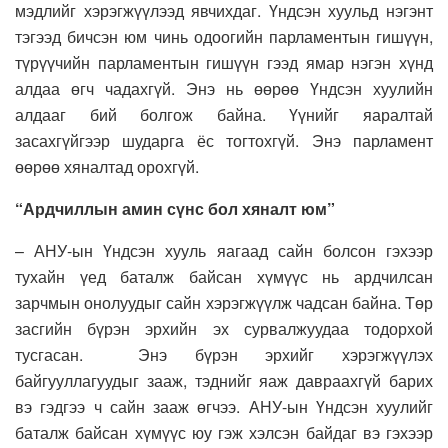
мэдлийг хэрэгжүүлээд явчихдаг. Үндсэн хуульд нэгэнт
тэгээд бичсэн юм чинь одоогийн парламентын гишүүн,
түрүүчийн парламентын гишүүн гээд ямар нэгэн хүнд
алдаа өгч чадахгүй. Энэ нь өөрөө Үндсэн хуулийн
алдааг бий болгож байна. Үүнийг яаралтай
засахгүйгээр шударга ёс тогтохгүй. Энэ парламент
өөрөө хяналтад орохгүй.
“Ардчиллын амин сүнс бол хяналт юм”
– АНУ-ын Үндсэн хууль яагаад сайн болсон гэхээр
тухайн үед баталж байсан хүмүүс нь ардчилсан
зарчмын онолуудыг сайн хэрэгжүүлж чадсан байна. Төр
засгийн бүрэн эрхийн эх сурвалжуудаа тодорхой
тусгасан. Энэ бүрэн эрхийг хэрэгжүүлэх
байгууллагуудыг зааж, тэднийг яаж давраахгүй барих
вэ гэдгээ ч сайн зааж өгчээ. АНУ-ын Үндсэн хуулийг
баталж байсан хүмүүс юу гэж хэлсэн байдаг вэ гэхээр