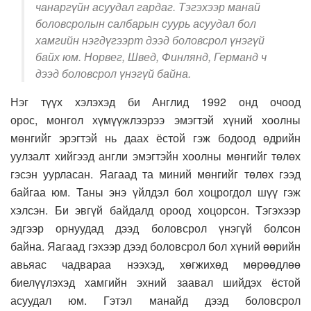
чанаргүйн асуудал гардаг. Тэгэхээр манай
боловсролын салбарын суурь асуудал бол
хамгийн нэгдүгээрт дээд боловсрол үнэгүй
байх юм. Норвег, Швед, Финлянд, Германд ч
дээд боловсрол үнэгүй байна.
Нэг түүх хэлэхэд би Англид 1992 онд очоод
орос, монгол хүмүүжлээрээ эмэгтэй хүний хоолны
мөнгийг эрэгтэй нь даах ёстой гэж бодоод өдрийн
уулзалт хийгээд англи эмэгтэйн хоолны мөнгийг төлөх
гэсэн уурласан. Яагаад та миний мөнгийг төлөх гээд
байгаа юм. Таны энэ үйлдэл бол хоцрогдол шүү гэж
хэлсэн. Би эвгүй байдалд ороод хоцорсон. Тэгэхээр
эдгээр орнуудад дээд боловсрол үнэгүй болсон
байна. Яагаад гэхээр дээд боловсрол бол хүний өөрийн
авьяас чадвараа нээхэд, хөгжихөд мөрөөдлөө
биелүүлэхэд хамгийн эхний заавал шийдэх ёстой
асуудал юм. Гэтэл манайд дээд боловсрол