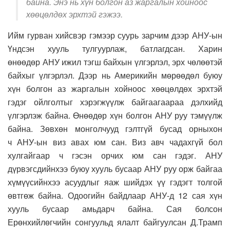
байна. Энэ нь хүн болгон аз жаргалын хойноос
хөөцөлдөх эрхтэй гэжээ.
Ийм гурван хийсвэр гэмээр суурь зарчим дээр АНУ-ын
Үндсэн хууль тулгуурлаж, батлагдсан. Харин
өнөөдөр АНУ ижил тэгш байхын үлгэрлэл, эрх чөлөөтэй
байхыг үлгэрлэл. Дээр нь Америкийн мөрөөдөл буюу
хүн болгон аз жаргалын хойноос хөөцөлдөх эрхтэй
гэдэг ойлголтыг хэрэгжүүлж байгаагаараа дэлхийд
үлгэрлэж байна. Өнөөдөр хүн болгон АНУ руу тэмүүлж
байна. Зөвхөн монголчууд гэлтгүй бусад орныхон
ч АНУ-ын виз авах юм сан. Виз авч чадахгүй бол
хулгайгаар ч гэсэн орчих юм сан гэдэг. АНУ
дүрвэгсдийнхээ буюу хууль бусаар АНУ руу орж байгаа
хүмүүсийнхээ асуудлыг яаж шийдэх үү гэдэгт толгой
өвтгөж байна. Одоогийн байдлаар АНУ-д 12 сая хүн
хууль бусаар амьдарч байна. Сая болсон
Ерөнхийлөгчийн сонгуульд ялалт байгуулсан Д.Трамп