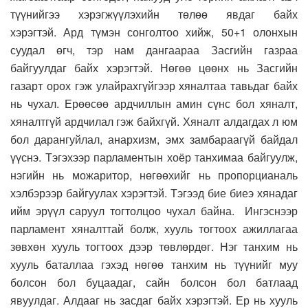
түүнийгээ хэрэгжүүлэхийн төлөө явдаг байх
хэрэгтэй. Ард түмэн сонголтоо хийж, 50+1 олонхын
суудал өгч, тэр нам дангаараа Засгийн газраа
байгуулдаг байх хэрэгтэй. Нөгөө цөөнх нь Засгийн
газарт орох гэж улайрахгүйгээр хяналтаа тавьдаг байх
нь чухал. Ерөөсөө ардчиллын амин сүнс бол хяналт,
хяналтгүй ардчилал гэж байхгүй. Хяналт алдагдах л юм
бол дарангуйлал, анархизм, эмх замбараагүй байдал
үүснэ. Тэгэхээр парламентын хоёр танхимаа байгуулж,
нэгийн нь можаритор, нөгөөхийг нь пропорцианаль
хэлбэрээр байгуулах хэрэгтэй. Тэгээд бие биеэ хянадаг
ийм эрүүл саруул тогтолцоо чухал байна. Ингэснээр
парламент хяналттай болж, хууль тогтоох ажиллагаа
зөвхөн хууль тогтоох дээр төвлөрдөг. Нэг танхим нь
хууль баталлаа гэхэд нөгөө танхим нь түүнийг муу
болсон бол буцаадаг, сайн болсон бол батлаад
явуулдаг. Алдааг нь засдаг байх хэрэгтэй. Ер нь хууль