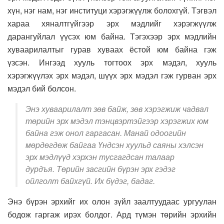
хүн, нэг нам, нэг институци хэрэгжүүлж болохгүй. Тэгвэл
хараа хяналтгүйгээр эрх мэдлийг хэрэгжүүлж
дарангуйлал үүсэх юм байна. Тэгэхээр эрх мэдлийн
хуваарилалтыг гурав хуваах ёстой юм байна гэж
үзсэн. Ингээд хууль тогтоох эрх мэдэл, хууль
хэрэгжүүлэх эрх мэдэл, шүүх эрх мэдэл гэж гурван эрх
мэдэл бий болсон.
Энэ хуваарилалт зөв байж, зөв хэрэгжиж чадвал
төрийн эрх мэдэл тэнцвэртэйгээр хэрэгжих юм
байна гэж онол гаргасан. Манай одоогийн
мөрдөгдөж байгаа Үндсэн хуульд саяны хэлсэн
эрх мэдлүүд хэрхэн тусгагдсан талаар
дурдъя. Төрийн засгийн бүрэн эрх гэдэг
ойлголт байхгүй. Их бүдэг, бадаг.
Энэ бүрэн эрхийг их олон зүйл заалтуудаас ургуулан
бодож гаргаж ирэх болдог. Ард түмэн төрийн эрхийн