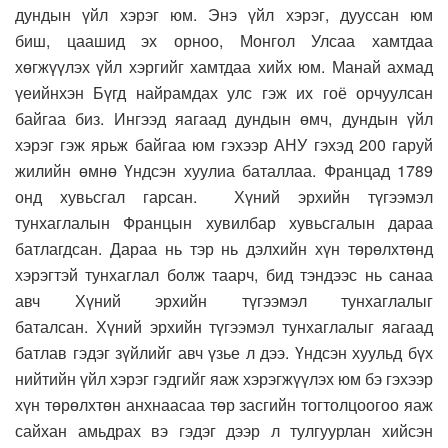
дундын үйл хэрэг юм. Энэ үйл хэрэг, дууссан юм
биш, цаашид эх орноо, Монгол Улсаа хамтдаа
хөгжүүлэх үйл хэргийг хамтдаа хийх юм. Манай ахмад
үеийнхэн Бүгд найрамдах улс гэж их гоё орчуулсан
байгаа биз. Ингээд яагаад дундын өмч, дундын үйл
хэрэг гэж ярьж байгаа юм гэхээр АНУ гэхэд 200 гаруй
жилийн өмнө Үндсэн хуулиа баталлаа. Францад 1789
онд хувьсгал гарсан. Хүний эрхийн түгээмэл
тунхаглалын Францын хувилбар хувьсгалын дараа
батлагдсан. Дараа нь тэр нь дэлхийн хүн төрөлхтөнд
хэрэгтэй тунхаглал болж таарч, бид тэндээс нь санаа
авч Хүний эрхийн түгээмэл тунхаглалыг
баталсан. Хүний эрхийн түгээмэл тунхаглалыг яагаад
батлав гэдэг зүйлийг авч үзье л дээ. Үндсэн хуульд бүх
нийтийн үйл хэрэг гэдгийг яаж хэрэгжүүлэх юм бэ гэхээр
хүн төрөлхтөн анхнаасаа төр засгийн тогтолцоогоо яаж
сайхан амьдрах вэ гэдэг дээр л тулгуурлан хийсэн