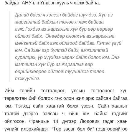
байдаг. АНУ-ын Үндсэн хууль ч хэлж байна.
Далай багш ч хэлсэн байдаг шүү дээ. Хүн аз
жаргалтай байхын төлөө л явж байгаа
гэж. Гэхдээ аз жаргалыг хүн бүр өөр өөрөөр
ойлгох байх. Өнөөдөр олонх нь аз жаргалыг
мөнгөтэй байх гэж ойлгоод байдаг. Гэтэл үгүй
юм. Сайхан гэр бүлтэй байх, амжилттай
суралцах, үр хүүхдээ харах байж болох юм. Энэ
мэтчилэн хүн бүр аз жаргалыг өөр
өөрийнхөөрөө ойлгож түүнийхээ төлөө
тэмүүлдэг.
Ийм төрийн тогтолцоог, улсын тогтолцоог хүн
төрөлхтөн бий болгох гэж олон жил эрж хайсан байгаа
юм. Тэгээд сайн хаантай болж үзсэн. Сайн хааныг
толгой дээрээ залсан ч биш юм байна гэдгийг
ойлгосон. Францын 14 дүгээр Людовик гэдэг хаан
үүнийг илэрхийлдэг. “Төр засаг бол би” гээд өөрийгөө