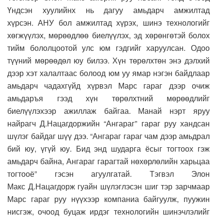
Үндсэн хуулийнх нь дагуу амьдарч амжилтад
хүрсэн. АНУ бол амжилтад хүрэх, шинэ технологийг
хөгжүүлэх, мөрөөдлөө биелүүлэх, эд хөрөнгөтэй болох
тийм бололцоотой улс юм гэдгийг харуулсан. Одоо
түүний мөрөөдөл юу билээ. Хүн төрөлхтөн энэ дэлхий
дээр хэт халалтаас болоод юм уу ямар нэгэн байдлаар
амьдарч чадахгүйд хүрвэл Марс гараг дээр очиж
амьдаръя гээд хүн төрөлхтний мөрөөдлийг
биелүүлэхээр ажиллаж байгаа. Манай нэрт яруу
найрагч Д.Нацагдоржийн “Ангараг” гараг руу хандсан
шүлэг байдаг шүү дээ. “Ангараг гараг чам дээр амьдрал
бий юу, үгүй юу. Бид энд шударга ёсыг тогтоох гэж
амьдарч байна, Ангараг гарагтай нөхөрлөлийн харьцаа
тогтооё” гэсэн агуулгатай. Тэгвэл Элон
Макс Д.Нацагдорж гуайн шүлэглэсэн шиг тэр зарчмаар
Марс гараг руу нүүхээр компаниа байгуулж, пуужин
нисгэж, очоод буцаж ирдэг технологийн шинэчлэлийг