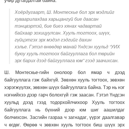
учир дутагдалтай байна.
Хоёрдугаарт, Ш. Монтескье бол эрх мэдлийг
хуваарилахдаа харьцангуй бие даасан
тэнцвэртэй, бие биеэ хянах чадвартай
байхаар зохицуулсан. Хууль тогтоох, шүүх,
гүйцэтгэх эрх мэдэл гэдгийг дахин
хэлье. Гэтэл өнөөдөр манай Үндсэн хуульд “УИХ
буюу хууль тогтоох байгууллага бол төрийн
эрх барих дээд байгууллага юм” гээд заачихсан.
Ш. Монтескье-гийн онолоор бол ямар ч дээд
байгууллага гэж байхгүй. Зөвхөн хууль тогтоох, зөвхөн
хэрэгжүүлэх, зөвхөн шүүх байгууллага байна. Тэр нь нэг
нэгнийхээ дээр гарч болохгүй гэж заасан. Гэтэл Үндсэн
хуульд дээд гээд тодорхойлчихоор Хууль тогтоох
байгууллага нь бүхний дээр юм шиг аашилдаг
болчихсон. Засгийн газраа ч загнадаг, үүрэг даалгавар
ч өгдөг. Өөрөө ч зөвхөн хууль тогтоох биш шүүх эрх