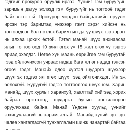
гэдгийг прокурор оруулж ирлээ. Үүнийг гэм буруугүйн
зарчмын дагуу эхлээд гэм буруугүйг нь тогтооё гэдэг
байх хэрэгтэй. Прокурор мөрдөн байцаагчийн оруулж
ирсэн тэр баримтад үнэхээр гэмт хэрэг хийсэн нь
тогтоогдсон бол нотлох баримтын дагуу шүүх тэр хэрэгт
нь алхаа цохих ёстой. Гэтэл манай шүүх анхнаасаа
ялыг тогтоогоод 10 жил өгөх үү 15 жил өгөх үү гэдгээ
яриад эхэлдэг. Нөгөө хүн маань өөрийгөө гэм буруутай
гээд ойлгочихсон учраас надад бага ял өг надад тэнсэн
өгөөч гэдэг. Манайх одоо хүртэл шударга шүүхээр
шүүлгэх гэдгээ ял өгөх шүүх гээд ойлгочихдог. Ингэж
болохгүй. Буруугүй гэдгээ тогтоолгох шүүх юм. Харин
манайд шүүх хурлыг харанхуй, хаалттай хийгээд хорих
байраа өргөтгөөд шударга бусын хонгилоороо
оруулчхаад байна. Манай Үндсэн хуульд үүнийг
зохицуулаагүй нь харамсалтай. Манайд хүний эрх эрх
чөлөө хангагдахгүй тунхаглалын шинж чанартай байгаа
нь үнэн.