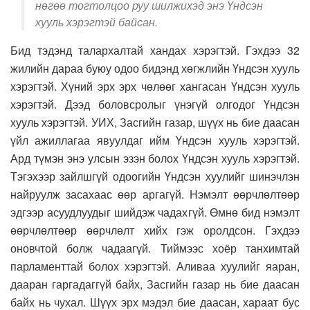
нөгөө тогтолцоо руу шилжихэд энэ Үндсэн
хууль хэрэгтэй байсан.
Бид тэдэнд талархалтай хандах хэрэгтэй. Гэхдээ 32
жилийн дараа буюу одоо бидэнд хөгжлийн Үндсэн хууль
хэрэгтэй. Хүний эрх эрх чөлөөг хангасан Үндсэн хууль
хэрэгтэй. Дээд боловсролыг үнэгүй олгодог Үндсэн
хууль хэрэгтэй. УИХ, Засгийн газар, шүүх нь бие даасан
үйл ажиллагаа явуулдаг ийм Үндсэн хууль хэрэгтэй.
Ард түмэн энэ улсын эзэн болох Үндсэн хууль хэрэгтэй.
Тэгэхээр зайлшгүй одоогийн Үндсэн хуулийг шинэчлэн
найруулж засахаас өөр аргагүй. Нэмэлт өөрчлөлтөөр
эдгээр асуудлуудыг шийдэж чадахгүй. Өмнө бид нэмэлт
өөрчлөлтөөр өөрчлөлт хийх гэж оролдсон. Гэхдээ
оновчтой болж чадаагүй. Тиймээс хоёр танхимтай
парламенттай болох хэрэгтэй. Аливаа хуулийг яаран,
дааран гаргадаггүй байх, Засгийн газар нь бие даасан
байх нь чухал. Шүүх эрх мэдэл бие даасан, хараат бус