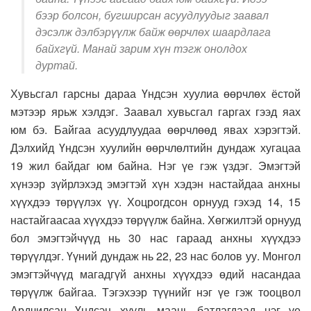
бээр болсон, бугширсан асуудлуудыг заавал
дэсэлж дэлбэрүүлж байж өөрчлөх шаардлага
байхгүй. Манай зарим хүн тэгж онолдох
дуртай.
Хувьсгал гарсны дараа Үндсэн хуулиа өөрчлөх ёстой
мэтээр ярьж хэлдэг. Заавал хувьсгал гаргах гээд яах
юм бэ. Байгаа асуудлуудаа өөрчлөөд явах хэрэгтэй.
Дэлхийд Үндсэн хуулийн өөрчлөлтийн дундаж хугацаа
19 жил байдаг юм байна. Нэг үе гэж үздэг. Эмэгтэй
хүнээр зүйрлэхэд эмэгтэй хүн хэдэн настайдаа анхны
хүүхдээ төрүүлэх үү. Хоцрогдсон орнууд гэхэд 14, 15
настайгаасаа хүүхдээ төрүүлж байна. Хөгжилтэй орнууд
бол эмэгтэйчүүд нь 30 нас гараад анхны хүүхдээ
төрүүлдэг. Үүний дундаж нь 22, 23 нас болов уу. Монгол
эмэгтэйчүүд магадгүй анхны хүүхдээ өдий насандаа
төрүүлж байгаа. Тэгэхээр түүнийг нэг үе гэж тооцвол
Ардчилсан Үндсэн хууль маань батлагдаад нэг үе