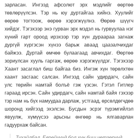
зарласан. Ингээд афсолют эрх мэдлийг өөртөө
төвлөрүүлсэн. Тэр нь юу дуртайгаа хийнэ. Хуулийг
өөрөө тогтоож, өөрөө хэрэгжүүлнэ. Өөрөө шүүгч
хийдэг. Тэгэхээр энэ гурван эрх мэдэл нь гурвуулаа нэг
хүний гарт ороод ирэхээр тэр хүн дураараа загнаж
дургүй хүргэсэн хүнээ барьж аваад цаазалчихдаг
байжээ. Дуртай өмчөө булаагаад авчихдаг. Өөртөө
зориулсан хууль гаргаж, өөрөө хэрэгжүүлдэг. Тэгэхээр
Хаант засаглал биш байгаа биз. Ингэж хүн төрөлхтөн
хаант засгаас салсан. Ингээд сайн удирдагч, сайн
улс төрийн намтай болъё гэж үзсэн. Гэтэл Гитлер
гараад ирсэн. Сайн удирдагч, сайн намтай байя гэхээр
тэр нам нь бүх намуудаа дарлаж, устгаад, өрсөлдөгчдөө
шоронд хийгээд эхэлсэн. Бусдын эсрэг түрэмгийлэл
явуулж, хүмүүсээ арьсны өнгөөр нь ялгаварлан
гадуурхаж байсан.
Тухайлбал, Еврейчүүд бол хүн биш чөтгөрүүд