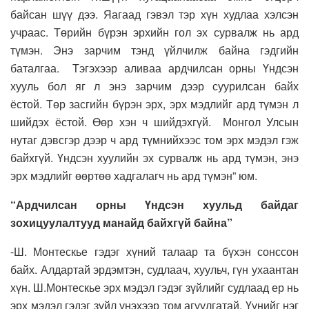
байсан шүү дээ. Яагаад гэвэл тэр хүн худлаа хэлсэн
учраас. Төрийн бүрэн эрхийн гол эх сурвалж нь ард
түмэн. Энэ зарчим тэнд үйлчилж байна гэдгийн
баталгаа. Тэгэхээр аливаа ардчилсан орны Үндсэн
хууль бол яг л энэ зарчим дээр суурилсан байх
ёстой. Төр засгийн бүрэн эрх, эрх мэдлийг ард түмэн л
шийдэх ёстой. Өөр хэн ч шийдэхгүй. Монгол Улсын
нутаг дэвсгэр дээр ч ард түмнийхээс том эрх мэдэл гэж
байхгүй. Үндсэн хуулийн эх сурвалж нь ард түмэн, энэ
эрх мэдлийг өөртөө хадгалагч нь ард түмэн” юм.
“Ардчилсан орны Үндсэн хуульд байдаг
зохицуулалтууд манайд байхгүй байна”
-Ш. Монтескье гэдэг хүний талаар та бүхэн сонссон
байх. Алдартай эрдэмтэн, судлаач, хуульч, гүн ухаантан
хүн. Ш.Монтескье эрх мэдэл гэдэг зүйлийг судлаад ер нь
эрх мэдэл гэдэг зүйл үнэхээр том агуулгатай. Үүнийг нэг