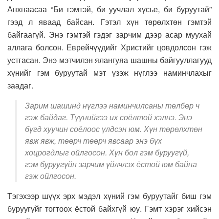
Анхнаасаа “Би гэмтэй, би уучлал хүсье, би буруутай”
гээд л яваад байсан. Гэтэл хүн төрөлхтөн гэмтэй
байгаагүй. Энэ гэмтэй гэдэг зарчим дээр асар муухай
аллага болсон. Еврейчүүдийг Христийг цовдолсон гэж
устгасан. Энэ мэтчилэн ялангуяа шашны байгууллагууд
хүнийг гэм буруутай мэт үзэж нүглээ наминчлахыг
заадаг.
Зарим шашинд нүглээ наминчилсаны төлбөр ч
гэж байдаг. Түүнийгээ их соёлтой хэлнэ. Энэ
бүгд хуучин соёлоос үлдсэн юм. Хүн төрөлхтөн
явж явж, төөрч төөрч явсаар энэ бүх
хоцрогдлыг ойлгосон. Хүн бол гэм буруугүй,
гэм буруугүйн зарчим үйлчлэх ёстой юм байна
гэж ойлгосон.
Тэгэхээр шүүх эрх мэдэл хүний гэм буруутайг биш гэм
буруугүйг тогтоох ёстой байхгүй юу. Гэмт хэрэг хийсэн