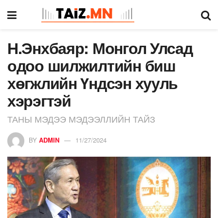
Н.Энхбаяр: Монгол Улсад
одоо шилжилтийн биш
хөгжлийн Үндсэн хууль
хэрэгтэй
ТАНЫ МЭДЭЭ МЭДЭЭЛЛИЙН ТАЙЗ
BY
ADMIN
11/27/2024