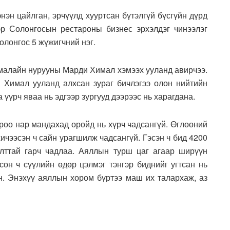
нэн цайлган, эрчүүлд хууртсан бүтэлгүй бүсгүйн дүрд
эр Солонгосын рестароны бизнес эрхэлдэг чинээлэг
олонгос 5 жүжигчний нэг.
малайн нурууны Марди Химал хэмээх ууланд авирчээ.
 Химал ууланд алхсан зураг бичлэгээ олон нийтийн
 үүрч яваа нь эдгээр зургууд дээрээс нь харагдана.
роо нар мандахад оройд нь хүрч чадсангүй. Өглөөний
хичээсэн ч сайн урагшилж чадсангүй. Гэсэн ч бид 4200
ттай гарч чадлаа. Аяллын турш цаг агаар ширүүн
сон ч сүүлийн өдөр цэлмэг тэнгэр биднийг угтсан нь
ан. Энэхүү аяллын хором бүртээ маш их талархаж, аз