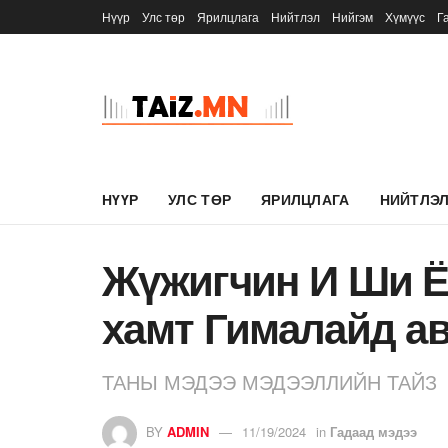
Нүүр
Улс төр
Ярилцлага
Нийтлэл
Нийгэм
Хүмүүс
Г
НҮҮР
УЛС ТӨР
ЯРИЛЦЛАГА
НИЙТЛЭ
Жүжигчин И Ши Ён
хамт Гималайд а
ТАНЫ МЭДЭЭ МЭДЭЭЛЛИЙН ТАЙЗ
BY
ADMIN
11/19/2024
in
Гадаад мэдээ