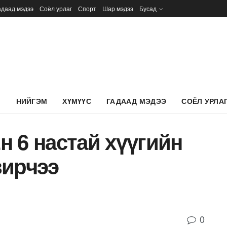
адаад мэдээ
Соёл урлаг
Спорт
Шар мэдээ
Бусад
Л
НИЙГЭМ
ХҮМҮҮС
ГАДААД МЭДЭЭ
СОЁЛ УРЛА
 6 настай хүүгийн
вирчээ
0