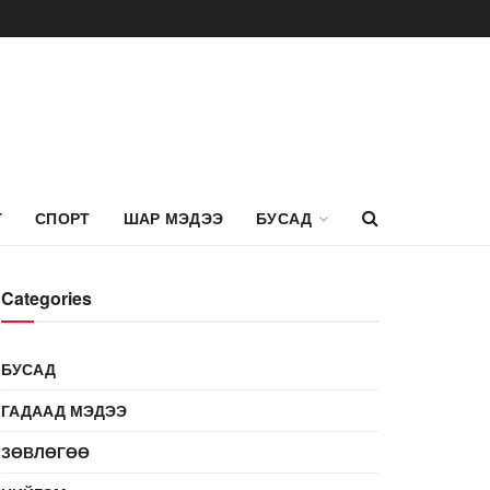
Г
СПОРТ
ШАР МЭДЭЭ
БУСАД
Categories
БУСАД
ГАДААД МЭДЭЭ
ЗӨВЛӨГӨӨ