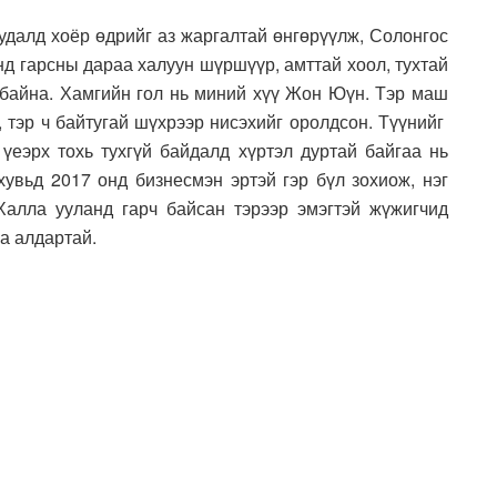
уудалд хоёр өдрийг аз жаргалтай өнгөрүүлж, Солонгос
нд гарсны дараа халуун шүршүүр, амттай хоол, тухтай
ж байна. Хамгийн гол нь миний хүү Жон Юүн. Тэр маш
, тэр ч байтугай шүхрээр нисэхийг оролдсон. Түүнийг
үеэрх тохь тухгүй байдалд хүртэл дуртай байгаа нь
вьд 2017 онд бизнесмэн эртэй гэр бүл зохиож, нэг
Халла ууланд гарч байсан тэрээр эмэгтэй жүжигчид
аа алдартай.