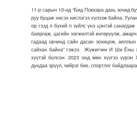
11-р сарын 10-нд “Бид Покхара дахь зочид б
руу буцаж нисэх нислэгээ хүлээж байна. Уула
ор гээд л бүхий л зүйлс үнэ цэнтэй санагда
баярлаж, цагийн хөгжилтэй өнгөрүүлж, амарч
гадаад орчинд сайн дасан зохицож, аяллын 
сайхан байна” гэжээ. Жүжигчин И Ши Ёны ху
хүүтэй болсон. 2023 онд мөн хүүгээ үүрэн 
дундаа эрүүл, чийрэг бие, спортлог байдлаар