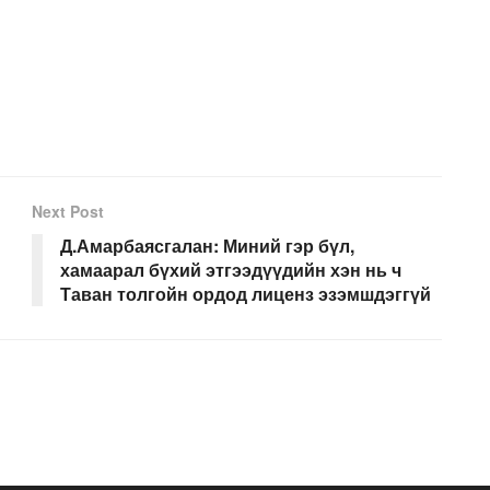
Next Post
Д.Амарбаясгалан: Миний гэр бүл,
хамаарал бүхий этгээдүүдийн хэн нь ч
Таван толгойн ордод лиценз эзэмшдэггүй