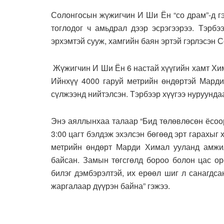
Солонгосын жүжигчин И Ши Ён “со драм”-д гэ
тоглодог ч амьдрал дээр эсрэгээрээ. Тэрбэ
эрхэмтэй сууж, хамгийн баян эртэй гэрлэсэн С
Жүжигчин И Ши Ён 6 настай хүүгийн хамт Хи
Ийнхүү 4000 гаруй метрийн өндөртэй Марди
сүлжээнд нийтэлсэн. Тэрбээр хүүгээ нуруундаа
Энэ аяллынхаа талаар “Бид төлөвлөсөн ёсоо
3:00 цагт бэлдэж эхэлсэн бөгөөд эрт гарахыг 
метрийн өндөрт Марди Химал ууланд амжил
байсан. Замын төгсгөлд бороо болон цас ор
билэг дэмбэрэлтэй, их ерөөл шиг л санагдс
жаргалаар дүүрэн байна” гэжээ.