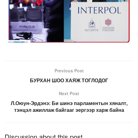
Previous Post
БУРХАН ШОО ХАЯЖ ТОГЛОДОГ
Next Post
Л.Оюун-Эрдэнэ: Би шинэ парламентын хяналт,
тэнцэл ажиллаж байгааг эергээр харж байна
Discussion about this post