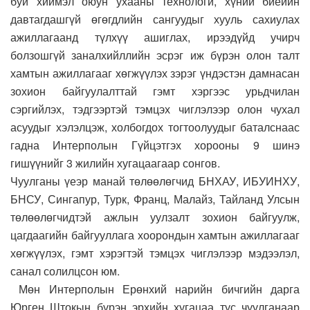
буй хиймэл оюун ухааны технологи, хүний биеийн
давтагдашгүй өгөгдлийн сангуудыг хууль сахиулах
ажиллагаанд түлхүү ашиглах, ирээдүйд учирч
болзошгүй заналхийллийн эсрэг иж бүрэн олон талт
хамтын ажиллагааг хөгжүүлэх зэрэг үндэстэн дамнасан
зохион байгуулалттай гэмт хэргээс урьдчилан
сэргийлэх, тэдгээртэй тэмцэх чиглэлээр олон чухал
асуудыг хэлэлцэж, холбогдох тогтоолуудыг баталснаас
гадна Интерполын Гүйцэтгэх хорооны 9 шинэ
гишүүнийг 3 жилийн хугацаагаар сонгов.
Чуулганы үеэр манай төлөөлөгчид БНХАУ, ИБУИНХУ,
БНСУ, Сингапур, Турк, Франц, Малайз, Тайланд Улсын
төлөөлөгчидтэй ажлын уулзалт зохион байгуулж,
цагдаагийн байгууллага хоорондын хамтын ажиллагааг
хөгжүүлэх, гэмт хэрэгтэй тэмцэх чиглэлээр мэдээлэл,
санал солилцсон юм.
Мөн Интерполын Ерөнхий нарийн бичгийн дарга
Юрген Штокын бүрэн эрхийн хугацаа тус чуулганаар