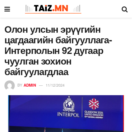
Олон улсын эрүүгийн
цагдаагийн байгууллага-
Интерполын 92 дугаар
чуулган зохион
байгуулагдлаа
BY
ADMIN
11/12/2024