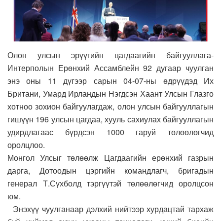
Олон улсын эрүүгийн цагдаагийн байгууллага-
Интерполын Ерөнхий Ассамблейн 92 дугаар чуулган
энэ оны 11 дүгээр сарын 04-07-ны өдрүүдэд Их
Британи, Умард Ирландын Нэгдсэн Хаант Улсын Глазго
хотноо зохион байгуулагдаж, олон улсын байгууллагын
гишүүн 196 улсын цагдаа, хууль сахиулах байгууллагын
удирдлагаас бүрдсэн 1000 гаруй төлөөлөгчид
оролцлоо.
Монгол Улсыг төлөөлж Цагдаагийн ерөнхий газрын
дарга, Дотоодын цэргийн командлагч, бригадын
генерал Т.Сүхболд тэргүүтэй төлөөлөгчид оролцсон
юм.
Энэхүү чуулганаар дэлхий нийтээр хурдацтай тархаж