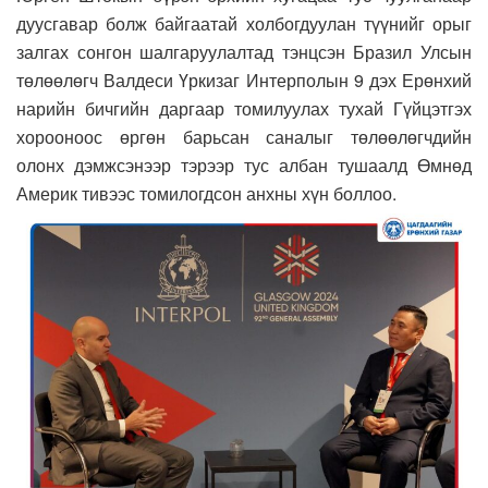
дуусгавар болж байгаатай холбогдуулан түүнийг орыг
залгах сонгон шалгаруулалтад тэнцсэн Бразил Улсын
төлөөлөгч Валдеси Үркизаг Интерполын 9 дэх Ерөнхий
нарийн бичгийн даргаар томилуулах тухай Гүйцэтгэх
хорооноос өргөн барьсан саналыг төлөөлөгчдийн
олонх дэмжсэнээр тэрээр тус албан тушаалд Өмнөд
Америк тивээс томилогдсон анхны хүн боллоо.