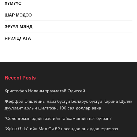
ХҮМҮҮС
ШАР МЭДЭЭ
ЭРҮҮЛ МЭНД
ЯРИЛЦЛАГА
Recent Posts
Кристофер Ноланы трауматай Одиссей
Жеффри Эпштейны найз бүсгүй Беларус бүсгүй Карина Шуляк
дуулиант арлын шилтгээн, 100 сая доллар авна
“Солонгосын эдийн засгийн гайхамшгийн нэг бүтээгч”
“Spice Girls”-ийн Мел Си 52 насандаа анх удаа гэрлэлээ