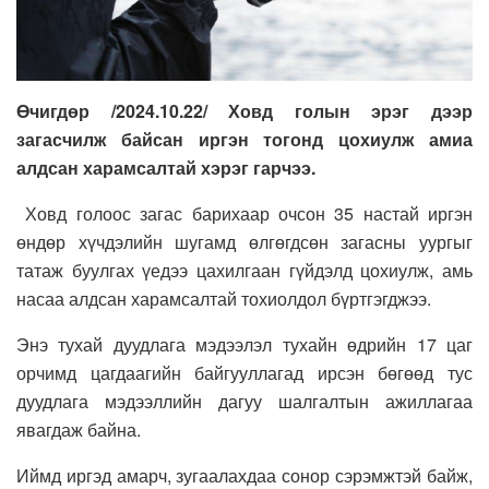
Өчигдөр /2024.10.22/ Ховд голын эрэг дээр
загасчилж байсан иргэн тогонд цохиулж амиа
алдсан харамсалтай хэрэг гарчээ.
Ховд голоос загас барихаар очсон 35 настай иргэн
өндөр хүчдэлийн шугамд өлгөгдсөн загасны уургыг
татаж буулгах үедээ цахилгаан гүйдэлд цохиулж, амь
насаа алдсан харамсалтай тохиолдол бүртгэгджээ.
Энэ тухай дуудлага мэдээлэл тухайн өдрийн 17 цаг
орчимд цагдаагийн байгууллагад ирсэн бөгөөд тус
дуудлага мэдээллийн дагуу шалгалтын ажиллагаа
явагдаж байна.
Иймд иргэд амарч, зугаалахдаа сонор сэрэмжтэй байж,