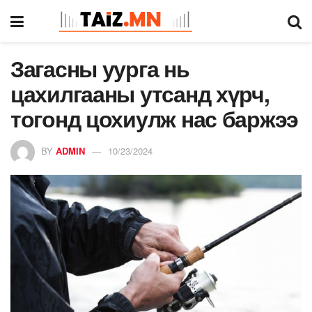
Загасны уурга нь
цахилгааны утсанд хүрч,
тогонд цохиулж нас баржээ
BY
ADMIN
10/23/2024