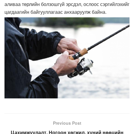
аливаа төрлийн болзошгүй эрсдэл, ослоос сэргийлэхийг
цагдаагийн байгууллагаас анхааруулж байна.
Previous Post
Цахимжуулалт, Ногоон хөгжил, хүний нөөцийн