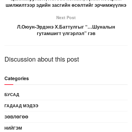
шилжилтээр эдийн засгийн өсөлтийг эрчимжүүлнэ
Next Post
Л.Оюун-Эрдэнэ Х.Баттулгыг “…Шуналын
гутамшигт үлгэрлэл” гэв
Discussion about this post
Categories
БУСАД
ГАДААД МЭДЭЭ
ЗӨВЛӨГӨӨ
НИЙГЭМ