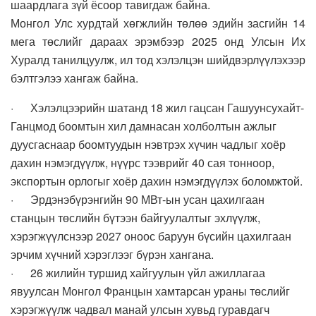
шаардлага зүй ёсоор тавигдаж байна.
Монгол Улс хурдтай хөгжлийн төлөө эдийн засгийн 14
мега төслийг дараах эрэмбээр 2025 онд Улсын Их
Хуралд танилцуулж, ил тод хэлэлцэн шийдвэрлүүлэхээр
бэлтгэлээ хангаж байна.
· Хэлэлцээрийн шатанд 18 жил гацсан Гашуунсухайт-
Ганцмод боомтын хил дамнасан холболтын ажлыг
дуусгаснаар боомтуудын нэвтрэх хүчин чадлыг хоёр
дахин нэмэгдүүлж, нүүрс тээврийг 40 сая тонноор,
экспортын орлогыг хоёр дахин нэмэгдүүлэх боломжтой.
· Эрдэнэбүрэнгийн 90 МВт-ын усан цахилгаан
станцын төслийн бүтээн байгуулалтыг эхлүүлж,
хэрэгжүүлснээр 2027 оноос баруун бүсийн цахилгаан
эрчим хүчний хэрэглээг бүрэн хангана.
· 26 жилийн туршид хайгуулын үйл ажиллагаа
явуулсан Монгол Францын хамтарсан ураны төслийг
хэрэгжүүлж чадвал манай улсын хувьд гуравдагч