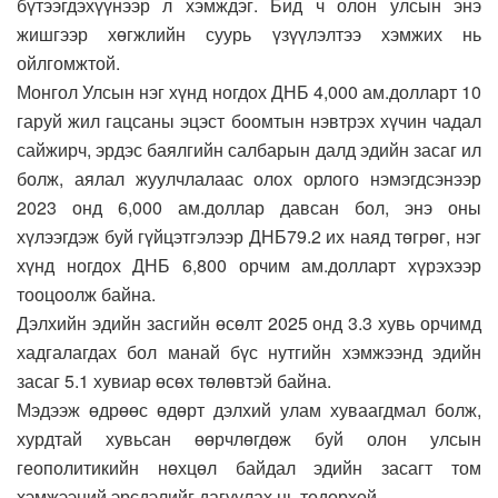
бүтээгдэхүүнээр л хэмждэг. Бид ч олон улсын энэ
жишгээр хөгжлийн суурь үзүүлэлтээ хэмжих нь
ойлгомжтой.
Монгол Улсын нэг хүнд ногдох ДНБ 4,000 ам.долларт 10
гаруй жил гацсаны эцэст боомтын нэвтрэх хүчин чадал
сайжирч, эрдэс баялгийн салбарын далд эдийн засаг ил
болж, аялал жуулчлалаас олох орлого нэмэгдсэнээр
2023 онд 6,000 ам.доллар давсан бол, энэ оны
хүлээгдэж буй гүйцэтгэлээр ДНБ79.2 их наяд төгрөг, нэг
хүнд ногдох ДНБ 6,800 орчим ам.долларт хүрэхээр
тооцоолж байна.
Дэлхийн эдийн засгийн өсөлт 2025 онд 3.3 хувь орчимд
хадгалагдах бол манай бүс нутгийн хэмжээнд эдийн
засаг 5.1 хувиар өсөх төлөвтэй байна.
Мэдээж өдрөөс өдөрт дэлхий улам хуваагдмал болж,
хурдтай хувьсан өөрчлөгдөж буй олон улсын
геополитикийн нөхцөл байдал эдийн засагт том
хэмжээний эрсдэлийг дагуулах нь тодорхой.