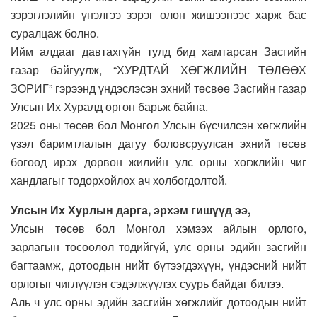
зэрэглэлийн үнэлгээ зэрэг олон жишээнээс харж бас
суралцаж болно.
Ийм алдааг давтахгүйн тулд бид хамтарсан Засгийн
газар байгуулж, “ХУРДТАЙ ХӨГЖЛИЙН ТӨЛӨӨХ
ЗОРИГ” гэрээнд үндэслэсэн эхний төсвөө Засгийн газар
Улсын Их Хуралд өргөн барьж байна.
2025 оны төсөв бол Монгол Улсын бүсчилсэн хөгжлийн
үзэл баримтлалын дагуу боловсруулсан эхний төсөв
бөгөөд ирэх дөрвөн жилийн улс орны хөгжлийн чиг
хандлагыг тодорхойлох ач холбогдолтой.
Улсын Их Хурлын дарга, эрхэм гишүүд ээ,
Улсын төсөв бол Монгол хэмээх айлын орлого,
зарлагын төсөөлөл төдийгүй, улс орны эдийн засгийн
багтаамж, дотоодын нийт бүтээгдэхүүн, үндэсний нийт
орлогыг чиглүүлэн сэдэлжүүлэх суурь байдаг билээ.
Аль ч улс орны эдийн засгийн хөгжлийг дотоодын нийт