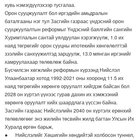
хувь нэмэгдүүлэхээр тусгалаа.
Орон сууцжуулалт бол иргэдийн амьдралын
баталгааны нэг тул Засгийн газраас үндэсний орон
сууцжуулалтын реформыг Үндэсний баялгийн сангийн
Хуримтлалын сантай уялдуулан хэрэгжүүлж, 1.0 их
наяд төгрөгийг орон сууцны ипотекийн хөнгөлөлттэй
зээлийн санхүүжилтэд зарцуулж, 13.0 мянган иргэнийг
хамруулахаар төлөвлөж байна.
Бүсчилсэн хөгжлийн реформын хүрээнд Нийслэл
Улаанбаатар хотод 1992-2021 оны хооронд 11.5 их
наяд төгрөгийн хөрөнгө оруулалт хийгдэж байсан бол
2028 он хүртэл үүнээс гурав дахин их хэмжээний
хөрөнгө оруулалт хийх шаардлага үүссэн байна.
Засгийн газраас Нийслэлийн 2040 он хүртэлх ерөнхий
төлөвлөгөөг энэ жилийн төсвийн жилд багтан Улсын Их
Хуралд өргөн барьж,
● Нийслэлийг Хөшигийн хөндийтэй холбосон туннел,