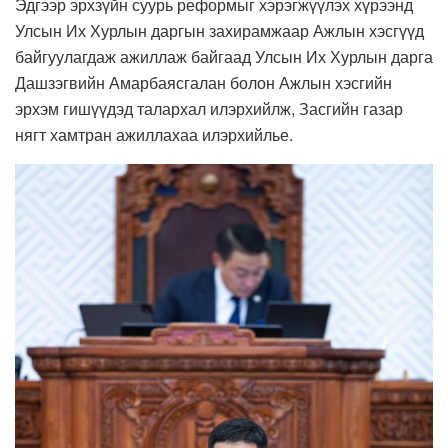
Эдгээр эрхзүйн суурь реформыг хэрэгжүүлэх хүрээнд
Улсын Их Хурлын даргын захирамжаар Ажлын хэсгүүд
байгуулагдаж ажиллаж байгаад Улсын Их Хурлын дарга
Дашзэгвийн Амарбаясгалан болон Ажлын хэсгийн
эрхэм гишүүдэд талархал илэрхийлж, Засгийн газар
нягт хамтран ажиллахаа илэрхийлье.