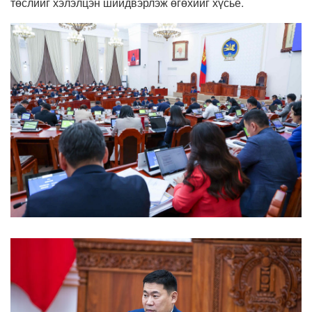
төслийг хэлэлцэн шийдвэрлэж өгөхийг хүсье.