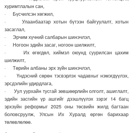
хуримтлалын сан,
· Бүсчилсэн хөгжил,
· Улаанбаатар хотын бүтээн байгуулалт, хотын
засаглал,
· Эрчим хүчний салбарын шинэчлэл,
· Ногоон эдийн засаг, ногоон шилжилт,
· Их өгөгдөл, хиймэл оюунд суурилсан цахим
шилжилт,
· Төрийн албаны эрх зүйн шинэчлэл,
· Үндэсний сөрөн тэсвэрлэх чадавхыг нэмэгдүүлэх,
эрсдэлийн удирдлага,
· Уул уурхайн тусгай зөвшөөрлийн олголт, ашиглалт,
эдийн засгийн үр ашгийг дээшлүүлэх зэрэг 14 багц
эрхзүйн реформыг 2025 оны төсвийн жилд багтаан
боловсруулж, Улсын Их Хуралд өргөн барихаар
төлөвлөлөө.