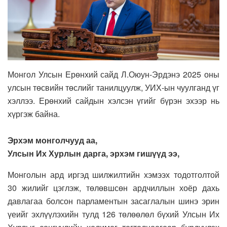
Монгол Улсын Ерөнхий сайд Л.Оюун-Эрдэнэ 2025 оны
улсын төсвийн төслийг танилцуулж, УИХ-ын чуулганд үг
хэллээ. Ерөнхий сайдын хэлсэн үгийг бүрэн эхээр нь
хүргэж байна.
Эрхэм монголчууд аа,
Улсын Их Хурлын дарга, эрхэм гишүүд ээ,
Монголын ард иргэд шилжилтийн хэмээх тодотголтой
30 жилийг цэглэж, төлөвшсөн ардчиллын хоёр дахь
давлагаа болсон парламентын засаглалын шинэ эрин
үеийг эхлүүлэхийн тулд 126 төлөөлөл бүхий Улсын Их