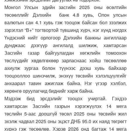
Монгол Улсын эдийн засгийн 2025 оны өсөлтийн
төсөөллийг Дэлхийн банк 4.8 хувь, Олон улсын
валютын сан 4.1 хувь гэж тооцож байсан бол зээлжих
зэрэглэл “В+” тогтвортой түвшинд хүрч, нэг хүнд ногдох
Үндэсний нийт орлогоор Дэлхийн банкны ангиллаар
дунджаас дээгүүр ангилалд шилжиж, хамтарсан
Засгийн газар байгуулагдан хөгжлийн томоохон
төслүүдийг хөдөлгөхөөр зарласнаас хойш төсөөллөө
ахиулж зургаа болон түүнээс дээш хувь байхаар
тооцооллоо шинэчилж, энэхүү төсвийн хэлэлцүүлгийг
анхаарал тавин ажиглаж байна. Нэг үгээр хэлбэл,
хөрөнгө оруулагчид биднийг харж байна.
Мэдээж бид эрсдэлийг тооцох учиртай. Гэхдээ
хамтарсан Засгийн газрын хэрэгжүүлэх 14 мега
төслийн 5-аас доошгүй төсөл 2025 оны төсвийн жил
эхэлж чадвал 2025 оны эцэст ДНБ 95.0 их наяд төгрөгт
хүрнэ гэж төсөөлөв. Хэрэв 2026 онд багтаж 14 мега