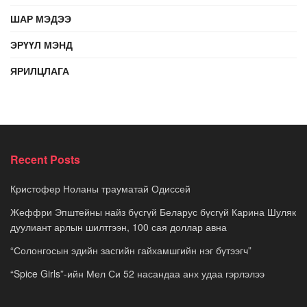
ШАР МЭДЭЭ
ЭРҮҮЛ МЭНД
ЯРИЛЦЛАГА
Recent Posts
Кристофер Ноланы трауматай Одиссей
Жеффри Эпштейны найз бүсгүй Беларус бүсгүй Карина Шуляк
дуулиант арлын шилтгээн, 100 сая доллар авна
“Солонгосын эдийн засгийн гайхамшгийн нэг бүтээгч”
“Spice Girls”-ийн Мел Си 52 насандаа анх удаа гэрлэлээ