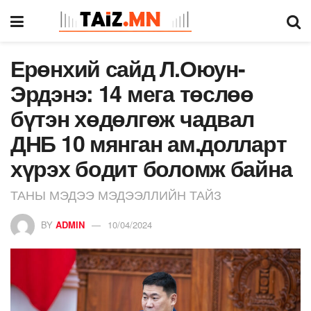
Ерөнхий сайд Л.Оюун-
Эрдэнэ: 14 мега төслөө
бүтэн хөдөлгөж чадвал
ДНБ 10 мянган ам.долларт
хүрэх бодит боломж байна
ТАНЫ МЭДЭЭ МЭДЭЭЛЛИЙН ТАЙЗ
BY
ADMIN
10/04/2024