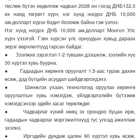
төслөө бүтэн хөдөлгөж чадвал 2028 он гэхэд ДНБ132.3
их наяд төгрөгт хүрч, нэг хүнд ногдох ДНБ 10,000
ам.долларт хүрэх бодит боломж байна гэж үзлээ.
Нэг хүнд ногдох ДНБ 10,000 ам.долларт Монгол Улс
хүрч үзээгүй. Гэвч хүрсэн улс орнуудын хувьд дараах
эерэг өөрчлөлтүүд гарсан байдаг.
● Зээлжих зэрэглэл 1-2 түвшин дээшилж, зээлийн хүү
30 хүртэл хувь буурна.
● Гадаадын хөрөнгө оруулалт 1.5-аас гурав дахин
өсөж, дэд бүтцийн асуудал шийдвэрлэгдэнэ.
● Шинжлэх ухаан, технологид оруулах хөрөнгө
оруулалтын хувь нэмэгдэж, үйлдвэрлэлийн бүтээмж
нэмэгдсэнээр эдийн засаг төрөлждөг.
● Чадварлаг хүний нөөц эх орондоо буцан ирж,
гадаадын чадварлаг мэргэжилтнүүд тус улсад ажиллаж
эхэлнэ.
● Иргэдийн дундаж цалин 60 хүртэл хувь өсөж,