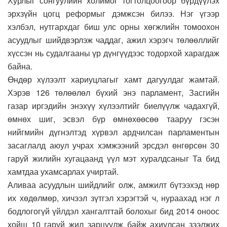
Хурлыг сонгуулийн холимог тогтолцоогоор бүрдүүлэх
эрхзүйн цогц реформыг дэмжсэн билээ. Нэг үгээр
хэлбэл, нутгархдаг биш улс орны хөгжлийн томоохон
асуудлыг шийдвэрлэж чаддаг, ажил хэрэгч төлөөллийг
хүссэн нь судалгааны үр дүнгүүдээс тодорхой харагдаж
байна.
Өндөр хүлээлт хариуцлагыг хамт дагуулдаг жамтай.
Хэрэв 126 төлөөлөл бүхий энэ парламент, Засгийн
газар иргэдийн энэхүү хүлээлтийг биелүүлж чадахгүй,
өмнөх шиг, эсвэл бүр өмнөхөөсөө тааруу гэсэн
нийгмийн дүгнэлтэд хүрвэл ардчилсан парламентын
засаглалд аюул учрах хэмжээний эрсдэл өнгөрсөн 30
гаруй жилийн хугацаанд үүл мэт хуралдсаныг Та бид
хамтдаа ухамсарлах учиртай.
Аливаа асуудлын шийдлийг олж, амжилт бүтээхэд нөр
их хөдөлмөр, хичээл зүтгэл хэрэгтэй ч, нураахад нэг л
бодлогогүй үйлдэл хангалттай болохыг бид 2014 оноос
хойш 10 гаруй жил зарцуулж байж ахиулсан зээлжих