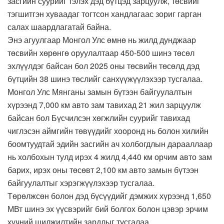
засгийн суурийг тэлэх дэд бүтцэд зарцуулж, төсвийг
тэгшитгэн хуваадаг тогтсон хандлагаас зориг гарган
салах шаардлагатай байна.
Энэ агуулгаар Монгол Улс өмнө нь жилд дунджаар
төсвийн хөрөнгө оруулалтаар 450-500 шинэ төсөл
эхлүүлдэг байсан бол 2025 оны төсвийн төсөлд дэд
бүтцийн 38 шинэ төслийг санхүүжүүлэхээр тусгалаа.
Монгол Улс Мянганы замын бүтээн байгуулалтын
хүрээнд 7,000 км авто зам тавихад 21 жил зарцуулж
байсан бол Бүсчилсэн хөгжлийн суурийг тавихад
чиглэсэн аймгийн төвүүдийг хооронд нь болон хилийн
боомтуудтай эдийн засгийн ач холбогдлын дарааллаар
нь холбохын тулд ирэх 4 жилд 4,440 км орчим авто зам
барих, ирэх оны төсөвт 2,100 км авто замын бүтээн
байгуулалтыг хэрэгжүүлэхээр тусгалаа.
Төрөлжсөн болон дэд бүсүүдийг дэмжих хүрээнд 1,650
МВт шинэ эх үүсвэрийг бий болгох болон цэвэр эрчим
хүчний шилжилтийн зардлыг тусгалаа.