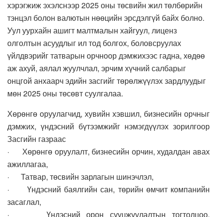
хэрэгжиж эхэлснээр 2025 оны төсвийн жил төлбөрийн
тэнцэл болон валютын нөөцийн эрсдэлгүй байх болно.
Уул уурхайн ашигт малтмалын хайгуул, лиценз
олголтын асуудлыг ил тод болгох, боловсруулах
үйлдвэрийг татварын орчноор дэмжихээс гадна, хөдөө
аж ахуй, аялал жуулчлал, эрчим хүчний салбарыг
онцгой анхаарч эдийн засгийг төрөлжүүлэх зардлуудыг
мөн 2025 оны төсөвт суулгалаа.
Хөрөнгө оруулагчид, хувийн хэвшил, бизнесийн орчныг
дэмжих, үндэсний бүтээмжийг нэмэгдүүлэх зорилгоор
Засгийн газраас
· Хөрөнгө оруулалт, бизнесийн орчин, худалдан авах
ажиллагаа,
· Татвар, төсвийн зарлагын шинэчлэл,
· Үндэсний баялгийн сан, төрийн өмчит компанийн
засаглал,
· Үндэсний орон сууцжуулалтын тогтолцоо,