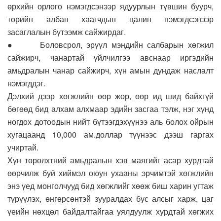
өрхийн орлого нэмэгдсэнээр ядуурлын түвшин буурч,
төрийн албан хаагчдын цалин нэмэгдсэнээр
засаглалын бүтээмж сайжирдаг.
● Боловсрол, эрүүл мэндийн салбарын хөгжил
сайжирч, чанартай үйлчилгээ авснаар иргэдийн
амьдралын чанар сайжирч, хүн амын дундаж наслалт
нэмэгддэг.
Дэлхий дээр хөгжлийн өөр жор, өөр ид шид байхгүй
бөгөөд бид алхам алхмаар эдийн засгаа тэлж, нэг хүнд
ногдох дотоодын нийт бүтээгдэхүүнээ аль болох ойрын
хугацаанд 10,000 ам.доллар түүнээс дээш гаргах
учиртай.
Хүн төрөлхтний амьдралын хэв маягийг асар хурдтай
өөрчилж буй хиймэл оюун ухааны эрчимтэй хөгжлийн
энэ үед монголчууд бид хөгжлийг хөөж биш харин угтаж
түрүүлэх, өнгөрсөнтэй зууралдах бус алсыг харж, цаг
үеийн нөхцөл байдалтайгаа уялдуулж хурдтай хөгжих