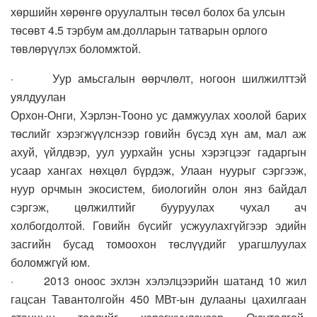
хөршийн хөрөнгө оруулалтын төсөл болох ба улсын
төсөвт 4.5 тэрбум ам.долларын татварын орлого
төвлөрүүлэх боломжтой.
· Уур амьсгалын өөрчлөлт, ногоон шилжилттэй
уялдуулан
Орхон-Онги, Хэрлэн-Тооно ус дамжуулах хоолой барих
төслийг хэрэгжүүлснээр говийн бүсэд хүн ам, мал аж
ахуй, үйлдвэр, уул уурхайн усны хэрэгцээг гадаргын
усаар хангах нөхцөл бүрдэж, Улаан нуурыг сэргээж,
нуур орчмын экосистем, биологийн олон янз байдал
сэргэж, цөлжилтийг бууруулах чухал ач
холбогдолтой. Говийн бүсийг усжуулахгүйгээр эдийн
засгийн бусад томоохон төслүүдийг урагшлуулах
боломжгүй юм.
· 2013 оноос эхлэн хэлэлцээрийн шатанд 10 жил
гацсан Тавантолгойн 450 МВт-ын дулааны цахилгаан