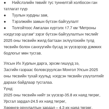
● Нийслэлийн төвийг тус туннелтэй холбосон ган
татлагат гүүр
● Туулын хурдны зам,
● Тэрэлжийн замын бүтээн байгуулалт
● Толгойтоос Амгалан хүртэлх 17.7 км “Метроны
нэгдүгээр шугам” зэрэг бүтээн байгуулалтын төслийг
2025 оны төсвийн жилд багтаан эхлүүлэхийн тулд
төсвийн болон санхүүгийн бусад эх үүсвэрээр дэмжих
бодлогыг мөн тусгав.
Улсын Их Хурлын дарга, эрхэм гишүүд ээ,
Засгийн газраас боловсруулсан Монгол Улсын 2025
оны төсвийн тухай хуульд нэгдсэн төсвийн үзүүлэлтийг
дараах байдлаар тусгалаа.
Үүнд:
2025 оны төсвийн нийт эх үүсвэр-35.8 их наяд төгрөг,
Урсгал зардал-24.5 их наяд төгрөг,
Хөрөнгө оруулалтын зардал – 4.3 их наяд төгрөг,