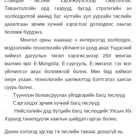
станцын төслийг хэрэгжүүлснээр Оюутолгой,
Тавантолгойн орд газрууд, бусад стратегийн ач
холбогдолтой өмнөд бүс нутгийн уул уурхайн төслийн
цахилгаан эрчим хүчний хэрэглээг дотоодоос хангах
боломж бүрдэнэ.
· Монгол орны хаанаас ч интернэтэд холбогдох,
мэдээллийн технологийн үйлчилгээ шууд авах Үндэсний
хиймэл дагуулын төсөл хэрэгжсэнээр 250 мянган
малчин өрх E-Mongolia, E-сургууль, E-эмнэлэг гэх мэт
үйлчилгээ авах боломжтой болно. Мөн бид хиймэл
оюун ухаан, технологийн шилжилтэд бэлтгэлээ хангах
суурь болно.
· Түүнчлэн боловсруулах үйлдвэрийн багц төслүүд
· Сэргээгдэх эрчим хүчний багц төслүүд
· Нийслэлийн дэд бүтцийн багц төслүүдийг Улсын Их
Хуралд танилцуулж хамтын шийдэл гаргах болно.
Дахин хэлэхэд эдгээр 14 төслийн таваас доошгүй нь