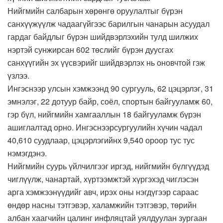
Нийгмийн салбарын хөрөнгө оруулалтыг бүрэн
санхүүжүүлж чадаагүйгээс барилгын чанарын асуудал
гардаг байдлыг бүрэн шийдвэрлэхийн тулд шилжих
нэртэй сунжирсан 602 төслийг бүрэн дуусгах
санхүүгийн эх үүсвэрийг шийдвэрлэх нь оновчтой гэж
үзлээ.
Ингэснээр улсын хэмжээнд 90 сургууль, 62 цэцэрлэг, 31
эмнэлэг, 22 дотуур байр, соёл, спортын байгууламж 60,
гэр бүл, нийгмийн хамгааллын 18 байгууламж бүрэн
ашиглалтад орно. Ингэснээрсургуулийн хүчин чадал
40,610 суудлаар, цэцэрлэгийнх 9,540 ороор тус тус
нэмэгдэнэ.
Нийгмийн суурь үйлчилгээг иргэд, нийгмийн бүлгүүдэд
чиглүүлж, чанартай, хүртээмжтэй хүргэхэд чиглэсэн
арга хэмжээнүүдийг авч, ирэх оны нэгдүгээр сараас
өндөр насны тэтгэвэр, халамжийн тэтгэвэр, төрийн
албан хаагчийн цалинг инфляцтай уялдуулан зургаан