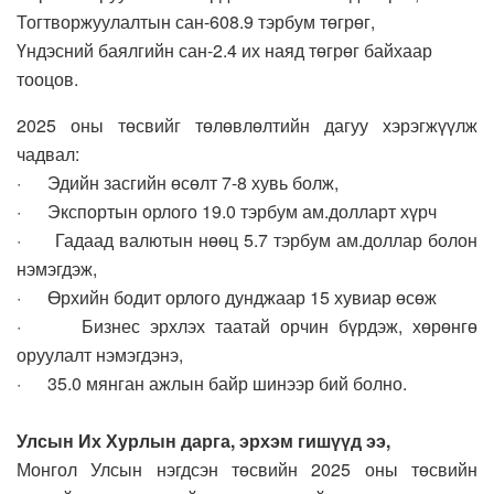
Тогтворжуулалтын сан-608.9 тэрбум төгрөг,
Үндэсний баялгийн сан-2.4 их наяд төгрөг байхаар
тооцов.
2025 оны төсвийг төлөвлөлтийн дагуу хэрэгжүүлж
чадвал:
· Эдийн засгийн өсөлт 7-8 хувь болж,
· Экспортын орлого 19.0 тэрбум ам.долларт хүрч
· Гадаад валютын нөөц 5.7 тэрбум ам.доллар болон
нэмэгдэж,
· Өрхийн бодит орлого дунджаар 15 хувиар өсөж
· Бизнес эрхлэх таатай орчин бүрдэж, хөрөнгө
оруулалт нэмэгдэнэ,
· 35.0 мянган ажлын байр шинээр бий болно.
Улсын Их Хурлын дарга, эрхэм гишүүд ээ,
Монгол Улсын нэгдсэн төсвийн 2025 оны төсвийн