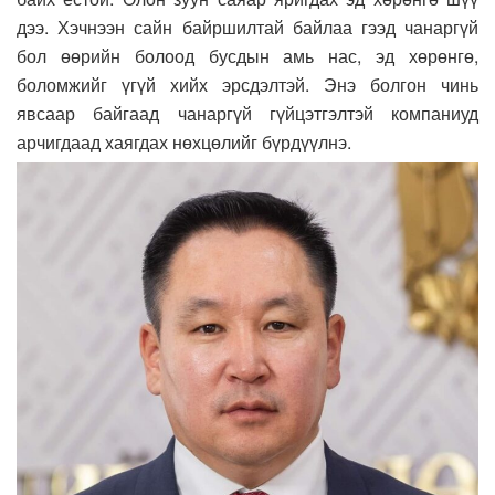
дээ. Хэчнээн сайн байршилтай байлаа гээд чанаргүй
бол өөрийн болоод бусдын амь нас, эд хөрөнгө,
боломжийг үгүй хийх эрсдэлтэй. Энэ болгон чинь
явсаар байгаад чанаргүй гүйцэтгэлтэй компаниуд
арчигдаад хаягдах нөхцөлийг бүрдүүлнэ.