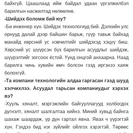
байхгүй. Цаашлаад ийм байдал удаан үргэлжилбэл
барилгын насжилтад нөлөөлнө.
-Шийдэх боломж бий юу?
-Би инженер хүн. Шийдэх технологиуд бий. Дэлхийн улс
орнууд далай дээр байшин барьж, гүүр тавьж байхад
манайд хөрсний ус нэвчилтийг шийдэхэд хэцүү биш.
Хөрсний ус шүүрсэн бүх барилгын асуудлыг шийдэж,
шүүрэлтийг зогсоох ёстой. Үүнд онцгой анхаарна. Наад
барилга чинь хувийн өмч болсон гээд иргэнээ хаяж
болохгүй.
-Та компани технологийн алдаа гаргасан гээд шууд
хэлчихлээ. Асуудал тарьсан компаниудыг хэрхэх
вэ?
-Хууль хяналт, мэргэжлийн байгууллагууд холбогдох
дүгнэлт, хяналт шалгалтаа хийнэ. Миний хувьд байнга
шахаж шаардаж, үр дүн гартал явна. Явах ч үүрэгтэй
хүн. Гэхдээ бид нэг зүйлийг ойлгох хэрэгтэй. Төрөөс