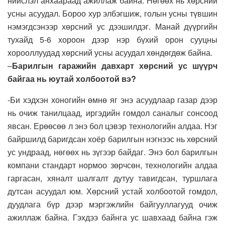
нийслэл анхаараад ажиллаж байна. Нөгөөх нь хөрсний
усны асуудал. Бороо хур элбэгшиж, голын усны түвшин
нэмэгдсэнээр хөрсний ус дээшилдэг. Манай дүүргийн
тухайд 5-6 хороон дээр нэр бүхий орон сууцны
хорооллуудад хөрсний усны асуудал хөндөгдөж байна.
–
Барилгын гаражийн давхарт хөрсний ус шүүрч
байгаа нь юутай холбоотой вэ?
-Би хэдхэн хоногийн өмнө яг энэ асуудлаар газар дээр
нь очиж танилцаад, иргэдийн гомдол саналыг сонсоод
явсан. Ерөөсөө л энэ бол цэвэр технологийн алдаа. Нэг
байршилд баригдсан хоёр барилгын нэгнээс нь хөрсний
ус ундраад, нөгөөх нь зүгээр байдаг. Энэ бол барилгын
компани стандарт нормоо зөрчсөн, технологийн алдаа
гаргасан, хяналт шалгалт дутуу тавигдсан, туршлага
дутсан асуудал юм. Хөрсний устай холбоотой гомдол,
дуудлага бүр дээр мэргэжлийн байгууллагууд очиж
ажиллаж байна. Гэхдээ байнга ус шавхаад байна гэж