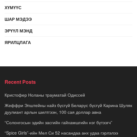
ХҮМҮҮС
ШАР МЭДЭЭ
ЭРҮҮЛ МЭНД
ЯРИЛЦЛАГА
Recent Posts
Кристофер Ноланы трауматай Одиссей
Жеффри Эпштейны найз бүсгүй Беларус бүсгүй Карина Шуляк
дуулиант арлын шилтгээн, 100 сая доллар авна
“Солонгосын эдийн засгийн гайхамшгийн нэг бүтээгч”
“Spice Girls”-ийн Мел Си 52 насандаа анх удаа гэрлэлээ