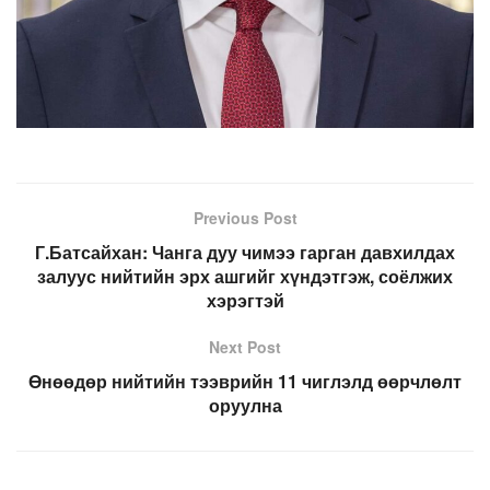
Previous Post
Г.Батсайхан: Чанга дуу чимээ гарган давхилдах
залуус нийтийн эрх ашгийг хүндэтгэж, соёлжих
хэрэгтэй
Next Post
Өнөөдөр нийтийн тээврийн 11 чиглэлд өөрчлөлт
оруулна