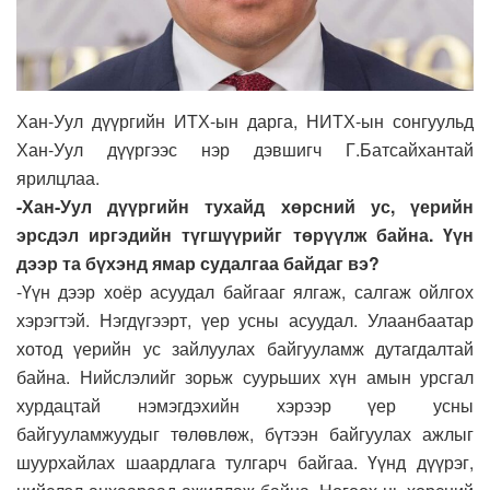
Хан-Уул дүүргийн ИТХ-ын дарга, НИТХ-ын сонгуульд
Хан-Уул дүүргээс нэр дэвшигч Г.Батсайхантай
ярилцлаа.
-Хан-Уул дүүргийн тухайд хөрсний ус, үерийн
эрсдэл иргэдийн түгшүүрийг төрүүлж байна. Үүн
дээр та бүхэнд ямар судалгаа байдаг вэ?
-Үүн дээр хоёр асуудал байгааг ялгаж, салгаж ойлгох
хэрэгтэй. Нэгдүгээрт, үер усны асуудал. Улаанбаатар
хотод үерийн ус зайлуулах байгууламж дутагдалтай
байна. Нийслэлийг зорьж суурьших хүн амын урсгал
хурдацтай нэмэгдэхийн хэрээр үер усны
байгууламжуудыг төлөвлөж, бүтээн байгуулах ажлыг
шуурхайлах шаардлага тулгарч байгаа. Үүнд дүүрэг,