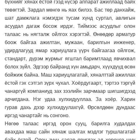
бүхнийг хянах ёстой гээд нүсэр аппарат ажиллаад байх
төвөгтэй. Зардал мөнгө нь яах билээ. Бас төр данхайж,
шат дамжлага нэмэгдэх тусам хүнд суртал, авлигын
асуудал дагаж босож ирдэг. Тиймээс асуудлыг олон
талаас нь нягталж ойлгох хэрэгтэй. Өнөөдөр арматур
боож байгаа ажилтан, мужаан, барилгын инженер,
удирдлагууд ямар хариуцлага үүрч байгаагаа ойлгож,
стандарт, дүрэм журмыг ягштал баримтлаад явчихвал
болох зүйл. Эдгээр байранд хүн амьдарч, хүүхдүүд өсөн
бойжиж байна. Маш хариуцлагатай, хяналттай ажиллах
ёстой гэх сэтгэл зүрх чухал. Хоёрдугаарт, тэртээ тэргүй
чанаргүй компаниуд зах зээлийн зарчмаар шигшигдээд
арчигдана. Нэг удаа хулхидууллаа. За хоёр. Харин
гурав дахь дээр хулхидуулахгүй. Өрсөлдөөн дундаас
иргэд чанартайг нь сонгоно.
Нөгөө талаас иргэд орон сууц, барилга худалдах
авахдаа маш сайн хянаж шалгах мэдлэг туршлагатай
байх ёстой. Олон зуун саяар яригдах эд хөрөнгө шүү