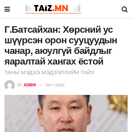
Г.Батсайхан: Хөрсний ус
шүүрсэн орон сууцуудын
чанар, аюулгүй байдлыг
яаралтай хангах ёстой
ТАНЫ МЭДЭЭ МЭДЭЭЛЛИЙН ТАЙЗ
BY
ADMIN
09/11/2024