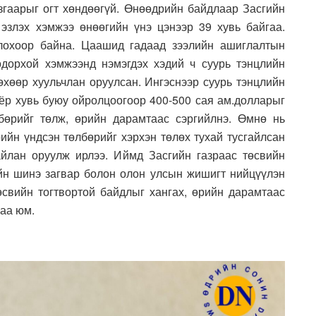
язгаарыг огт хөндөөгүй. Өнөөдрийн байдлаар Засгийн
эзлэх хэмжээ өнөөгийн үнэ цэнээр 39 хувь байгаа.
лохоор байна. Цаашид гадаад зээлийн ашиглалтын
одорхой хэмжээнд нэмэгдэх хэдий ч суурь тэнцлийн
өхөөр хуульчлан оруулсан. Ингэснээр суурь тэнцлийн
оёр хувь буюу ойролцоогоор 400-500 сая ам.долларыг
бөрийг төлж, өрийн дарамтаас сэргийлнэ. Өмнө нь
ийн үндсэн төлбөрийг хэрхэн төлөх тухай тусгайлсан
айлан оруулж ирлээ. Иймд Засгийн газраас төсвийн
йн шинэ загвар болон олон улсын жишигт нийцүүлэн
төсвийн тогтвортой байдлыг хангах, өрийн дарамтаас
гаа юм.