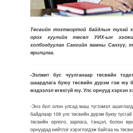
Төсвийн тогтвортой байдлын тухай ху
орох хуулийн төсөл УИХ-ын ээлжи
холбогдуулан Сангийн яамны Санхүү, 
ярилцлаа.
-Ээлжит бус чуулганаар төсвийн тодо
шаардлага буюу төсвийн дүрэм гэж юу б
мэдээлэл өгөхгүй юу. Улс орнууд хэрхэн х
-Энэ бол олон улсад маш түгээмэл ашиглагд
байдлаар 106 улс төсвийн дүрэм буюу тусга
төсвийн орлого, зарлага, тэнцэл, болон өр
орнуудад нийтлэг хэрэглэгдэж байгаа нь төсв