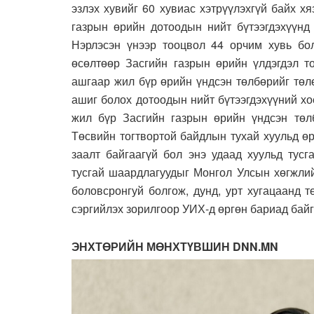
эзлэх хувийг 60 хувиас хэтрүүлэхгүй байх х
газрын өрийн дотоодын нийт бүтээгдэхүүнд 
Нэрлэсэн үнээр тооцвол 44 орчим хувь бо
өсөлтөөр Засгийн газрын өрийн үлдэгдэл т
ашгаар жил бүр өрийн үндсэн төлбөрийг төл
ашиг болох дотоодын нийт бүтээгдэхүүний х
жил бүр Засгийн газрын өрийн үндсэн төл
Төсвийн тогтвортой байдлын тухай хуульд өр
заалт байгаагүй бол энэ удаад хуульд тусг
тусгай шаардлагуудыг Монгол Улсын хөгжли
боловсронгуй болгож, дунд, урт хугацаанд 
сэргийлэх зорилгоор УИХ-д өргөн бариад бай
ЭНХТӨРИЙН МӨНХТҮВШИН DNN.MN