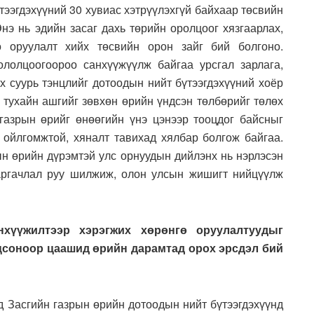
үтээгдэхүүний 30 хувиас хэтрүүлэхгүй байхаар төсвийн
нэ нь эдийн засаг дахь төрийн оролцоог хязгаарлах,
ө оруулалт хийх төсвийн орон зайг бий болгоно.
ололцоогоороо санхүүжүүлж байгаа урсгал зарлага,
х суурь тэнцлийг дотоодын нийт бүтээгдэхүүний хоёр
, тухайн ашгийг зөвхөн өрийн үндсэн төлбөрийг төлөх
 газрын өрийг өнөөгийн үнэ цэнээр тооцдог байсныг
д ойлгомжтой, хяналт тавихад хялбар болгож байгаа.
ын өрийн дүрэмтэй улс орнуудын дийлэнх нь нэрлэсэн
 аргачлал руу шилжиж, олон улсын жишигт нийцүүлж
нхүүжилтээр хэрэгжих хөрөнгө оруулалтуудыг
оцсоноор цаашид өрийн дарамтад орох эрсдэл бий
д Засгийн газрын өрийн дотоодын нийт бүтээгдэхүүнд