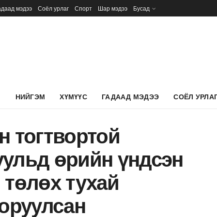
адаад мэдээ
Соёл урлаг
Спорт
Шар мэдээ
Бусад
Л
НИЙГЭМ
ХҮМҮҮС
ГАДААД МЭДЭЭ
СОЁЛ УРЛА
н тогтвортой
уульд өрийн үндсэн
 төлөх тухай
 оруулсан