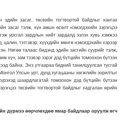
 эдийн засаг, төсвийн тогтвортой байдлыг хангах
ийн засаг тэлж, хүн амын өсөлт нэмэгдэхийн зэрэгцээ
гэж урсгал зардлын нийт зардалд эзлэх хувь хэмжээ
д, цалин, тэтгэвэр, хүүхдийн мөнгө нэмэгдэхийн хэрээр
эн. Нөгөө талаас бидэнд эдийн засгийн суурийг тэлж,
им хүч, зам тээвэр зэрэг дэд бүтцийн томоохон бүтээн
сээд байна. Энэ утгаараа бидний танилцуулсан тусгай
Монгол Улсын урт, дунд хугацааны хөгжлийн зорилтыг
хүрэхэд шаардлагатай томоохон дэд бүтцийн бүтээн
эрэгцээ төсвийн тогтвортой байдлыг хадгалан өрийн
ийн дүрмээ өөрчлөхдөө ямар байдлаар оруулж өгч