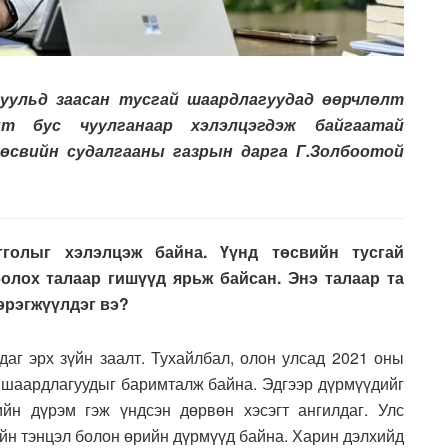
ульд заасан тусгай шаардлагуудад өөрчлөлт
т бус чуулганаар хэлэлцэгдэж байгаатай
төсвийн судалгааны газрын дарга Г.Золбоотой
тголыг хэлэлцэж байна. Үүнд төсвийн тусгай
олох талаар гишүүд ярьж байсан. Энэ талаар та
эрэгжүүлдэг вэ?
даг эрх зүйн заалт. Тухайлбал, олон улсад 2021 оны
й шаардлагуудыг баримталж байна. Эдгээр дүрмүүдийг
ийн дүрэм гэж үндсэн дөрвөн хэсэгт ангилдаг. Улс
ийн тэнцэл болон өрийн дүрмүүд байна. Харин дэлхийд