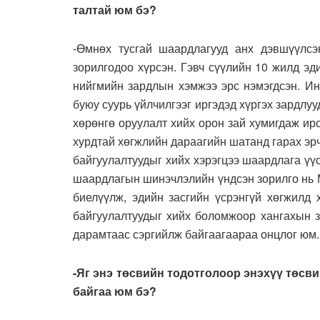
талтай юм бэ?
-Өмнөх тусгай шаардлагууд анх дэвшүүлсэн
зорилгодоо хүрсэн. Гэвч сүүлийн 10 жилд эд
нийгмийн зардлын хэмжээ эрс нэмэгдсэн. Ин
буюу суурь үйлчилгээг иргэдэд хүргэх зардлуу
хөрөнгө оруулалт хийх орон зай хумигдаж ирс
хурдтай хөгжлийн дараагийн шатанд гарах эрч
байгуулалтуудыг хийх хэрэгцээ шаардлага үү
шаардлагын шинэчлэлийн үндсэн зорилго нь 
биелүүлж, эдийн засгийн үсрэнгүй хөгжилд 
байгуулалтуудыг хийх боломжоор хангахын з
дарамтаас сэргийлж байгаагаараа онцлог юм.
-Яг энэ төсвийн тодотголоор энэхүү төсв
байгаа юм бэ?