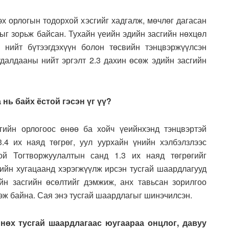
эх орлогын тодорхой хэсгийг хадгалж, мөчлөг дагасан
хыг зорьж байсан. Тухайн үеийн эдийн засгийн нөхцөл
 нийт бүтээгдэхүүн болон төсвийн тэнцвэржүүлсэн
удалдааны нийт эргэлт 2.3 дахин өсөж эдийн засгийн
 нь байх ёстой гэсэн үг үү?
лгийн орлогоос өнөө ба хойч үеийнхэнд тэнцвэртэй
.4 их наяд төгрөг, уул уурхайн үнийн хэлбэлзлээс
той Тогтворжуулалтын санд 1.3 их наяд төгрөгийг
ийн хугацаанд хэрэгжүүлж ирсэн тусгай шаардлагууд
йн засгийн өсөлтийг дэмжиж, анх тавьсан зорилгоо
зэж байна. Сая энэ тусгай шаардлагыг шинэчилсэн.
нөх тусгай шаардлагаас юугаараа онцлог, давуу