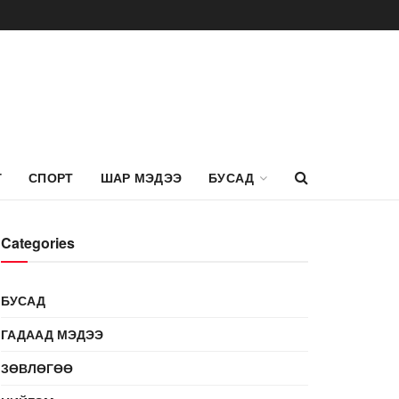
Г
СПОРТ
ШАР МЭДЭЭ
БУСАД
Categories
БУСАД
ГАДААД МЭДЭЭ
ЗӨВЛӨГӨӨ