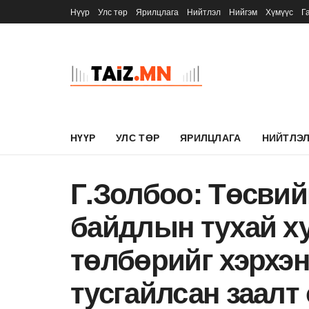
Нүүр
Улс төр
Ярилцлага
Нийтлэл
Нийгэм
Хүмүүс
Г
НҮҮР
УЛС ТӨР
ЯРИЛЦЛАГА
НИЙТЛЭ
Г.Золбоо: Төсвий
байдлын тухай х
төлбөрийг хэрхэн
тусгайлсан заалт