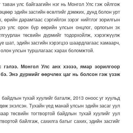
г таван улс байгаагийн нэг нь Монгол Улс гэж ойлгож
өцөөр эдийн засгийн өсөлтийг дэмжих, дунд болон урт
х, өрийн дарамтаас сэргийлэх зэрэг нийтлэг зорилгын
дээ улс орон бүр өөрийн улсын онцлог, орлогын эх
улгуурлан төсвийн дүрмийг тодорхойлж, хэрэгжүүлж
 үе шат, эдийн засгийн хэрэгцээ шаардлагаас хамаарч,
 олон улсын туршлагаас харах боломжтой.
с гэлээ. Монгол Улс анх хэзээ, ямар зорилгоор
бэ. Энэ дүрмийг өөрчлөх цаг нь болсон гэж үзэж
 байдлын тухай хуулийг баталж, 2013 оноос уг хуульд
дөж эхэлсэн. Тухайн үед манай улсын эдийн засаг уул
аар төсвийн тогтвортой байдлын тухай хуулийг уул
твортой байлгаж, сахилга батыг сахих, эдийн засгийг