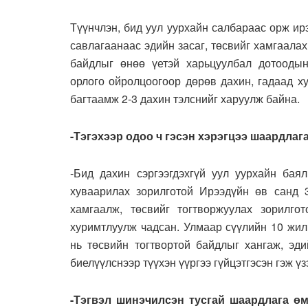
Түүнчлэн, бид уул уурхайн салбараас орж ир
савлагаанаас эдийн засаг, төсвийг хамгаала
байдлыг өнөө үетэй харьцуулбал дотоодын
орлого ойролцоогоор дөрөв дахин, гадаад х
багтаамж 2-3 дахин тэлснийг харуулж байна.
-Тэгэхээр одоо ч гэсэн хэрэгцээ шаардлага
-Бид дахин сэргээгдэхгүй уул уурхайн бая
хуваарилах зорилготой Ирээдүйн өв санд 3
хамгаалж, төсвийг тогтворжуулах зорилго
хуримтлуулж чадсан. Улмаар сүүлийн 10 жил
нь төсвийн тогтвортой байдлыг хангаж, эди
биелүүлснээр түүхэн үүргээ гүйцэтгэсэн гэж ү
-Тэгвэл шинэчилсэн тусгай шаардлага өм