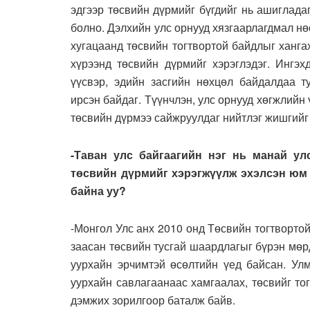
эдгээр төсвийн дүрмийг бүгдийг нь ашиглада
болно. Дэлхийн улс орнууд хязгаарлагдмал нө
хугацаанд төсвийн тогтвортой байдлыг ханга
хүрээнд төсвийн дүрмийг хэрэглэдэг. Ингэх
үүсвэр, эдийн засгийн нөхцөл байдалдаа т
ирсэн байдаг. Түүнчлэн, улс орнууд хөгжлийн
төсвийн дүрмээ сайжруулдаг нийтлэг жишгийг
-Таван улс байгаагийн нэг нь манай ул
төсвийн дүрмийг хэрэгжүүлж эхэлсэн юм 
байна уу?
-Монгол Улс анх 2010 онд Төсвийн тогтвортой
заасан төсвийн тусгай шаардлагыг бүрэн мөр
уурхайн эрчимтэй өсөлтийн үед байсан. Улм
уурхайн савлагаанаас хамгаалах, төсвийг тог
дэмжих зорилгоор баталж байв.