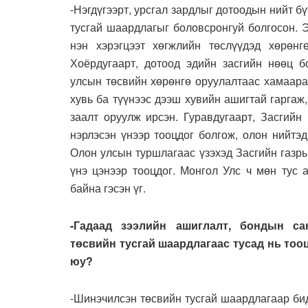
-Нэгдүгээрт, урсгал зардлыг дотоодын нийт б
тусгай шаардлагыг боловсронгуй болгосон. Э
нэн хэрэгцээт хөгжлийн төслүүдэд хөрөнг
Хоёрдугаарт, дотоод эдийн засгийн нөөц б
улсын төсвийн хөрөнгө оруулалтаас хамаара
хувь ба түүнээс дээш хувийн ашигтай гаргаж
заалт оруулж ирсэн. Гуравдугаарт, Засгийн
нэрлэсэн үнээр тооцдог болгож, олон нийтэ
Олон улсын туршлагаас үзэхэд Засгийн газр
үнэ цэнээр тооцдог. Монгол Улс ч мөн тус
байна гэсэн үг.
-Гадаад зээлийн ашиглалт, бондын са
төсвийн тусгай шаардлагаас тусад нь то
юу?
-Шинэчилсэн төсвийн тусгай шаардлагаар би