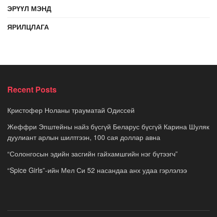
ЭРҮҮЛ МЭНД
ЯРИЛЦЛАГА
Recent Posts
Кристофер Ноланы трауматай Одиссей
Жеффри Эпштейны найз бүсгүй Беларус бүсгүй Карина Шуляк
дуулиант арлын шилтгээн, 100 сая доллар авна
“Солонгосын эдийн засгийн гайхамшгийн нэг бүтээгч”
“Spice Girls”-ийн Мел Си 52 насандаа анх удаа гэрлэлээ