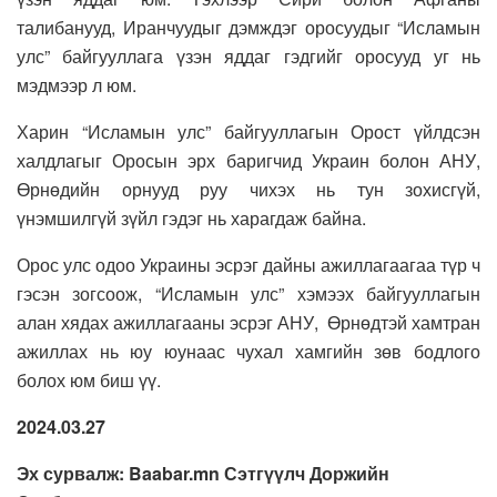
талибанууд, Иранчуудыг дэмждэг оросуудыг “Исламын
улс” байгууллага үзэн яддаг гэдгийг оросууд уг нь
мэдмээр л юм.
Харин “Исламын улс” байгууллагын Орост үйлдсэн
халдлагыг Оросын эрх баригчид Украин болон АНУ,
Өрнөдийн орнууд руу чихэх нь тун зохисгүй,
үнэмшилгүй зүйл гэдэг нь харагдаж байна.
Орос улс одоо Украины эсрэг дайны ажиллагаагаа түр ч
гэсэн зогсоож, “Исламын улс” хэмээх байгууллагын
алан хядах ажиллагааны эсрэг АНУ, Өрнөдтэй хамтран
ажиллах нь юу юунаас чухал хамгийн зөв бодлого
болох юм биш үү.
2024.03.27
Эх сурвалж: Baabar.mn Сэтгүүлч Доржийн