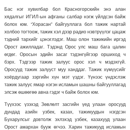
Бас нэг хувилбар бол Красногорскийн энэ алан
хядалгыг ИГИЛ-ын афганы салбар нэгж үйлдсэн байж
болох юм. “Хорасан” байгууллага бол тажик нартай
холбоо тогтоож, тажик хэл дээр радио нэвтрүүлэг цацаж
тэдний тархийг цэнэглэдэг. Маш олон тажикийн иргэд
Орост ажилладаг. Тэдэнд Орос улс маш бага цалин
өгдөг. Оросын эдийн засаг тэдэнгүйгээр оршиход ч
бэрх. Тэдгээр тажик залуус орос хэл ч мэдэхгүй.
Оросууд тажик залууст муу ханддаг. Тажик хүмүүсийг
хоёрдугаар зэргийн хүн мэт үздэг. Үүнээс үндэслэж
тажик залуус ямар нэгэн исламын шашны байгууллагад
элсэж өшөөгөө авна гэдэг ч байж болох юм.
Түүхээс үзэхэд Зөвлөлт засгийн үед улаан оросууд
дундад азийн узбек, казах, тажикуудын нэгдсэн
Бухарулсыг довтолж эхлэхэд узбек, казахууд улаан
Орост амархан бууж өгчээ. Харин тажикууд исламын