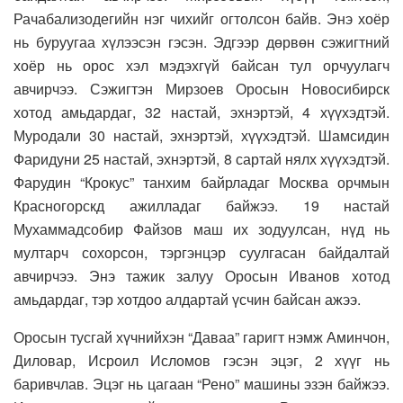
Рачабализодегийн нэг чихийг огтолсон байв. Энэ хоёр
нь буруугаа хүлээсэн гэсэн. Эдгээр дөрвөн сэжигтний
хоёр нь орос хэл мэдэхгүй байсан тул орчуулагч
авчирчээ. Сэжигтэн Мирзоев Оросын Новосибирск
хотод амьдардаг, 32 настай, эхнэртэй, 4 хүүхэдтэй.
Муродали 30 настай, эхнэртэй, хүүхэдтэй. Шамсидин
Фаридуни 25 настай, эхнэртэй, 8 сартай нялх хүүхэдтэй.
Фарудин “Крокус” танхим байрладаг Москва орчмын
Красногорскд ажилладаг байжээ. 19 настай
Мухаммадсобир Файзов маш их зодуулсан, нүд нь
мултарч сохорсон, тэргэнцэр суулгасан байдалтай
авчирчээ. Энэ тажик залуу Оросын Иванов хотод
амьдардаг, тэр хотдоо алдартай үсчин байсан ажээ.
Оросын тусгай хүчнийхэн “Даваа” гаригт нэмж Аминчон,
Диловар, Исроил Исломов гэсэн эцэг, 2 хүүг нь
баривчлав. Эцэг нь цагаан “Рено” машины эзэн байжээ.