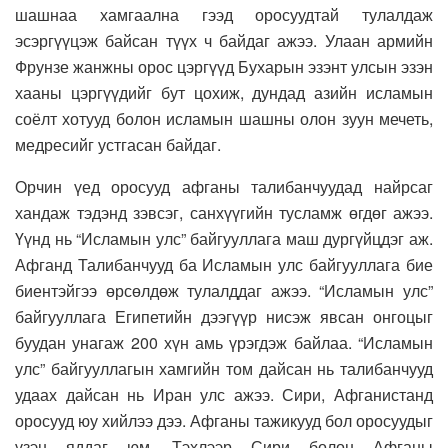
шашнаа хамгаална гээд оросуудтай тулалдаж
эсэргүүцэж байсан түүх ч байдаг ажээ. Улаан армийн
Фрунзе жанжны орос цэргүүд Бухарын эзэнт улсын эзэн
хааны цэргүүдийг бут цохиж, дундад азийн исламын
соёлт хотууд болон исламын шашны олон зуун мечеть,
медресийг устгасан байдаг.
Орчин үед оросууд афганы талибанчуудад найрсаг
хандаж тэдэнд зэвсэг, санхүүгийн тусламж өгдөг ажээ.
Үүнд нь “Исламын улс” байгууллага маш дургүйцдэг аж.
Афганд Талибанчууд ба Исламын улс байгууллага бие
биентэйгээ өрсөлдөж тулалддаг ажээ. “Исламын улс”
байгууллага Египетийн дээгүүр нисэж явсан онгоцыг
буудан унагаж 200 хүн амь үрэгдэж байлаа. “Исламын
улс” байгууллагын хамгийн том дайсан нь талибанчууд
удаах дайсан нь Иран улс ажээ. Сири, Афганистанд
оросууд юу хийлээ дээ. Афганы тажикууд бол оросуудыг
үзэн яддаг юм. Тэхлээр Сири болон Афганы