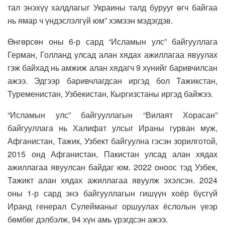
тал энэхүү халдлагыг Украины талд бурууг өгч байгаа
нь ямар ч үндэслэлгүй юм” хэмээн мэдэгдэв.
Өнгөрсөн оны 6-р сард “Исламын улс” байгууллага
Герман, Голланд улсад алан хядах ажиллагаа явуулах
гэж байхад нь амжиж алан хядагч 9 хүнийг баривчилсан
ажээ. Эдгээр баривчлагдсан иргэд бол Тажикстан,
Туременистан, Узбекистан, Кыргизстаны иргэд байжээ.
“Исламын улс” байгууллагын “Вилаят Хорасан”
байгууллага нь Халифат улсыг Ираны гурван муж,
Афганистан, Тажик, Узбект байгуулна гэсэн зорилготой,
2015 онд Афганистан, Пакистан улсад алан хядах
ажиллагаа явуулсан байдаг юм. 2022 оноос тэд Узбек,
Тажикт алан хядах ажиллагаа явуулж эхэлсэн. 2024
оны 1-р сард энэ байгууллагын гишүүн хоёр бүсгүй
Иранд генерал Сулейманыг оршуулах ёслолын үеэр
бөмбөг дэлбэлж, 94 хүн амь үрэгдсэн ажээ.