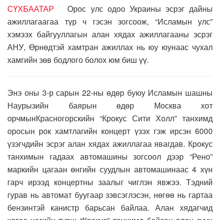
СҮХБААТАР
Орос улс одоо Украины эсрэг дайны
ажиллагаагаа түр ч гэсэн зогсоож, “Исламын улс”
хэмээх байгууллагын алан хядах ажиллагааны эсрэг
АНУ, Өрнөдтэй хамтран ажиллах нь юу юунаас чухал
хамгийн зөв бодлого болох юм биш үү.
Энэ оны 3-р сарын 22-ны өдөр буюу Исламын шашны
Наурызийн баярын өдөр Москва хот
орчмынКрасногорскийн “Крокус Сити Холл” танхимд
оросын рок хамтлагийн концерт үзэх гэж ирсэн 6000
үзэгчдийн эсрэг алан хядах ажиллагаа явагдав. Крокус
танхимын гадаах автомашины зогсоол дээр “Рено”
маркийн цагаан өнгийн суудлын автомашинаас 4 хүн
гарч ирээд концертны заалыг чиглэн явжээ. Тэдний
гурав нь автомат буугаар зэвсэглэсэн, нөгөө нь гартаа
бензинтэй канистр барьсан байлаа. Алан хядагчид