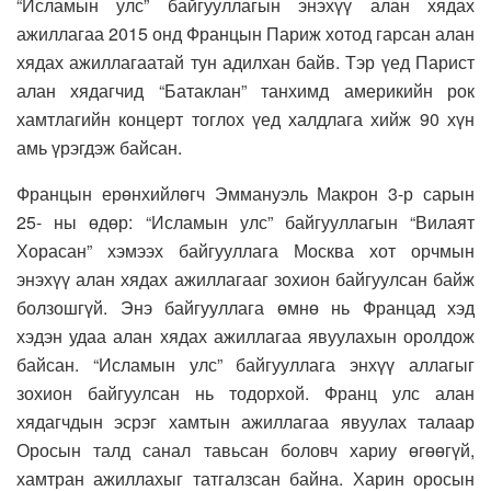
“Исламын улс” байгууллагын энэхүү алан хядах
ажиллагаа 2015 онд Францын Париж хотод гарсан алан
хядах ажиллагаатай тун адилхан байв. Тэр үед Парист
алан хядагчид “Батаклан” танхимд америкийн рок
хамтлагийн концерт тоглох үед халдлага хийж 90 хүн
амь үрэгдэж байсан.
Францын ерөнхийлөгч Эммануэль Макрон 3-р сарын
25- ны өдөр: “Исламын улс” байгууллагын “Вилаят
Хорасан” хэмээх байгууллага Москва хот орчмын
энэхүү алан хядах ажиллагааг зохион байгуулсан байж
болзошгүй. Энэ байгууллага өмнө нь Францад хэд
хэдэн удаа алан хядах ажиллагаа явуулахын оролдож
байсан. “Исламын улс” байгууллага энхүү аллагыг
зохион байгуулсан нь тодорхой. Франц улс алан
хядагчдын эсрэг хамтын ажиллагаа явуулах талаар
Оросын талд санал тавьсан боловч хариу өгөөгүй,
хамтран ажиллахыг татгалзсан байна. Харин оросын