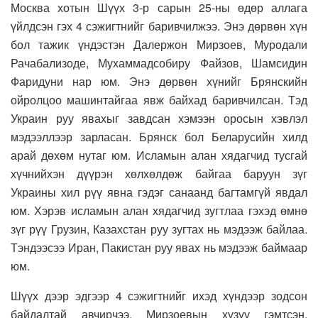
Москва хотын Шүүх 3-р сарын 25-ны өдөр аллага
үйлдсэн гэх 4 сэжигтнийг баривчилжээ. Энэ дөрвөн хүн
бол тажик үндэстэн Далержон Мирзоев, Муродали
Рачабализоде, Мухаммадсобиру Файзов, Шамсидин
Фаридуни нар юм. Энэ дөрвөн хүнийг Брянскийн
ойролцоо машинтайгаа явж байхад баривчилсан. Тэд
Украин руу явахыг завдсан хэмээн оросын хэвлэл
мэдээллээр зарласан. Брянск бол Беларусийн хилд
арай дөхөм нутаг юм. Исламын алан хядагчид тусгай
хүчнийхэн дүүрэн хөлхөлдөж байгаа баруун зүг
Украины хил рүү явна гэдэг санаанд багтамгүй явдал
юм. Хэрэв исламын алан хядагчид зугтлаа гэхэд өмнө
зүг рүү Грузин, Казахстан руу зугтах нь мэдээж байлаа.
Тэндээсээ Иран, Пакистан руу явах нь мэдээж баймаар
юм.
Шүүх дээр эдгээр 4 сэжигтнийг ихэд хүндээр зодсон
байдалтай авчирчээ. Мирзоевын хүзүү гэмтсэн,