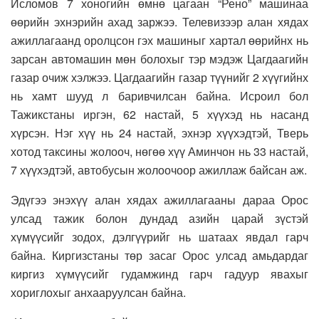
Исломов 7 хоногийн өмнө цагаан “Рено” машинаа
өөрийн эхнэрийн ахад заржээ. Телевизээр алан хядах
ажиллагаанд оролцсон гэх машиныг хартал өөрийнх нь
зарсан автомашин мөн болохыг тэр мэдэж Цагдаагийн
газар очиж хэлжээ. Цагдаагийн газар түүнийг 2 хүүгийнх
нь хамт шууд л баривчилсан байна. Исроил бол
Тажикстаны иргэн, 62 настай, 5 хүүхэд нь насанд
хүрсэн. Нэг хүү нь 24 настай, эхнэр хүүхэдтэй, Тверь
хотод таксины жолооч, нөгөө хүү Аминчон нь 33 настай,
7 хүүхэдтэй, автобусын жолоочоор ажиллаж байсан аж.
Эдүгээ энэхүү алан хядах ажиллагааны дараа Орос
улсад тажик болон дундад азийн царай зүстэй
хүмүүсийг зодох, дэлгүүрийг нь шатаах явдал гарч
байна. Киргизстаны төр засаг Орос улсад амьдардаг
киргиз хүмүүсийг гудамжинд гарч гадуур явахыг
хориглохыг анхааруулсан байна.