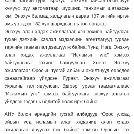
хагас цагийн турш “Крокус” танхимд байсан олон зуун
хүмүүс рүү автоматаар шүршиж, танхимыг шатаасан
юм. Энэхүү балмад халдлагын дараа 137 энгийн иргэн
амь үрэгдэж,182 хүн шархдсан нь тогтоогджээ.
Энэхүү алан хядах ажиллагааг хэн зохион байгуулсан
тухай дэлхийн хэвлэл мэдээлийн агентлагууд гурван
төрлийн таамаглал дэвшүүлж байна. Үүнд: Нэгд, Энэхүү
алан хядах ажиллагааг “Исламын улс” хэмээх
байгууллага зохион байгуулсан. Хоёрт, Энэхүү
ажиллагааг Оросын тусгай албаны ажилтнууд өөрсдөө
санаатайгаар үйлдсэн. Гуравт. Энэхүү ажиллагааг
Украины тал явуулсан. Эдгээр гурван таамаглалаас
“Исламын улс” хэмээх байгууллага энэхүү аллагыг
үйлдсэн гэдэг нь бодитой болж ирж байна.
АНУ болон өрнөдийн тусгай албадууд “Орос улсад
ойрын үед исламын алан хядагчид алан хядах
ажиллагаа явуулах гэж байна” хэмээн Оросын эрх