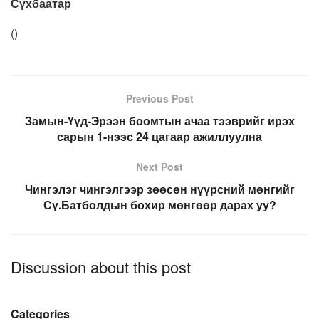
Сүхбаатар
(
)
Previous Post
Замын-Үүд-Эрээн боомтын ачаа тээврийг ирэх
сарын 1-нээс 24 цагаар ажиллуулна
Next Post
Чингэлэг чингэлгээр зөөсөн нүүрсний мөнгийг
Сү.Батболдын бохир мөнгөөр дарах уу?
Discussion about this post
Categories