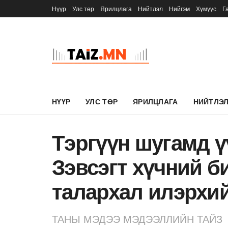
Нүүр
Улс төр
Ярилцлага
Нийтлэл
Нийгэм
Хүмүүс
Г
НҮҮР
УЛС ТӨР
ЯРИЛЦЛАГА
НИЙТЛЭ
Тэргүүн шугамд ү
Зэвсэгт хүчний б
талархал илэрхи
ТАНЫ МЭДЭЭ МЭДЭЭЛЛИЙН ТАЙЗ