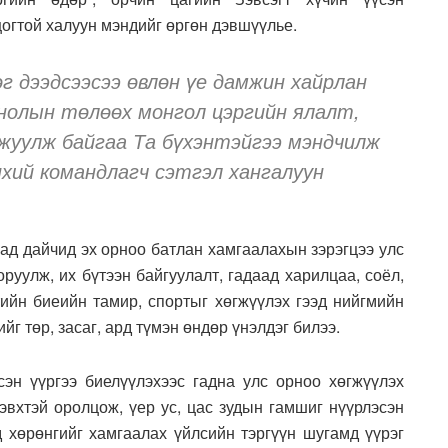
огтой халуун мэндийг өргөн дэвшүүлье.
өг дээдсээсээ өвлөн үе дамжин хайрлан
нолын төлөөх монгол цэргийн ялалт,
жуулж байгаа Та бүхэнтэйгээ мэндчилж
нхий командлагч сэтгэл хангалуун
мад дайчид эх орноо батлан хамгаалахын зэрэгцээ улс
руулж, их бүтээн байгуулалт, гадаад харилцаа, соёл,
тийн биеийн тамир, спортыг хөгжүүлэх гээд нийгмийн
йг төр, засаг, ард түмэн өндөр үнэлдэг билээ.
сэн үүргээ биелүүлэхээс гадна улс орноо хөгжүүлэх
эвхтэй оролцож, үер ус, цас зудын гамшиг нүүрлэсэн
д хөрөнгийг хамгаалах үйлсийн тэргүүн шугамд үүрэг