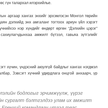
өс гүн талархал илэрхийлье.
тын аргаар хангах энхийг эрхэмлэсэн Монгол төрийн
даян дэлхийд энх амгаланг тогтоох ариун үйл хэрэгт
хүчнийхээ нэр хүндийг өндөрт өргөн “Дэлхийн цэрэг”
 сахиулагчдынхаа амжилт бүтээл, гавьяа зүтгэлийг
эгт хүчин, үндэсний аюулгүй байдлыг хангах нэгдмэл
албар, Зэвсэгт хүчний удирдлага онцгой анхаарч, үр
элийн бодлогыг эрчимжүүлж, үүрэг
ийн сургалт бэлтгэлдээ улам их амжилт
й Ерөнхий командлагч итгэл төгс