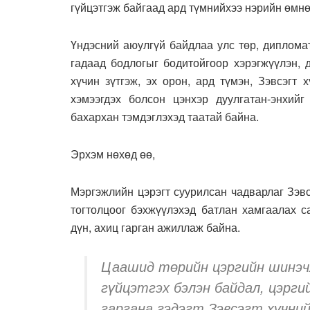
гүйцэтгэж байгаад ард түмнийхээ нэрийн өмнө
Үндэсний аюулгүй байдлаа улс төр, диплома
гадаад бодлогыг бодитойгоор хэрэгжүүлэн, 
хүчин зүтгэж, эх орон, ард түмэн, Зэвсэгт 
хэмээгдэх болсон цэнхэр дуулгатан-энхийг
бахархан тэмдэглэхэд таатай байна.
Эрхэм нөхөд өө,
Мэргэжлийн цэрэгт суурилсан чадварлаг Зэвс
тогтолцоог бэхжүүлэхэд батлан хамгаалах с
дүн, ахиц гарган ажиллаж байна.
Цаашид төрийн цэргийн шинэчл
гүйцэтгэх бэлэн байдал, цэрг
гаргана гэдэгт Зэвсэгт хүчни