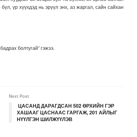
бүл, үр хүүхдэд нь эрүүл энх, аз жаргал, сайн сайхан
бадрах болтугай” гэжээ.
Next Post
ЦАСАНД ДАРАГДСАН 502 ӨРХИЙН ГЭР
ХАШААГ ЦАСНААС ГАРГАЖ, 201 АЙЛЫГ
НҮҮЛГЭН ШИЛЖҮҮЛЭВ