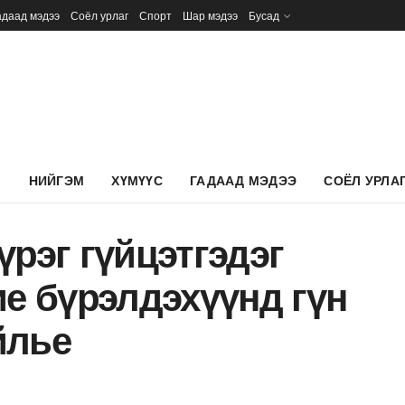
адаад мэдээ
Соёл урлаг
Спорт
Шар мэдээ
Бусад
Л
НИЙГЭМ
ХҮМҮҮС
ГАДААД МЭДЭЭ
СОЁЛ УРЛА
үрэг гүйцэтгэдэг
ие бүрэлдэхүүнд гүн
йлье