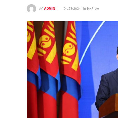
BY
ADMIN
04/28/2024
in
Нийгэм