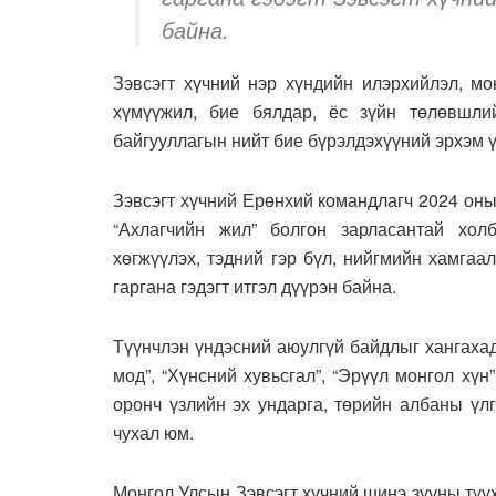
байна.
Зэвсэгт хүчний нэр хүндийн илэрхийлэл, мо
хүмүүжил, бие бялдар, ёс зүйн төлөвшли
байгууллагын нийт бие бүрэлдэхүүний эрхэм 
Зэвсэгт хүчний Ерөнхий командлагч 2024 оны
“Ахлагчийн жил” болгон зарласантай холб
хөгжүүлэх, тэдний гэр бүл, нийгмийн хамга
гаргана гэдэгт итгэл дүүрэн байна.
Түүнчлэн үндэсний аюулгүй байдлыг хангахад
мод”, “Хүнсний хувьсгал”, “Эрүүл монгол хү
оронч үзлийн эх ундарга, төрийн албаны үл
чухал юм.
Монгол Улсын Зэвсэгт хүчний шинэ зууны түү