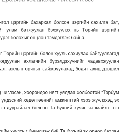
нгол цэргийн бахархал болсон цэргийн сахилга бат,
йг улам батжуулан бэхжүүлэх нь Төрийн цэргийн
үүрэг болохыг онцлон тэмдэглэж байна.
г Төрийн цэргийн болон хууль сахиулах байгууллагад
огдуулан ахлагчийн бүрэлдэхүүнийг чадавхжуулан
алал, ажлын орчныг сайжруулахад бодит ахиц дэвшил
 чиглэсэн, хоорондоо нягт уялдаа холбоотой “Тэрбум
н” үндэсний хөдөлгөөнийг амжилттай хэрэгжүүлэхэд эх
гэр дуурайлал болсон Та бүхний хүчин чармайлт нэн
хийн хуудсыг бичилцэж буй Та бүхний эх орноо батлан