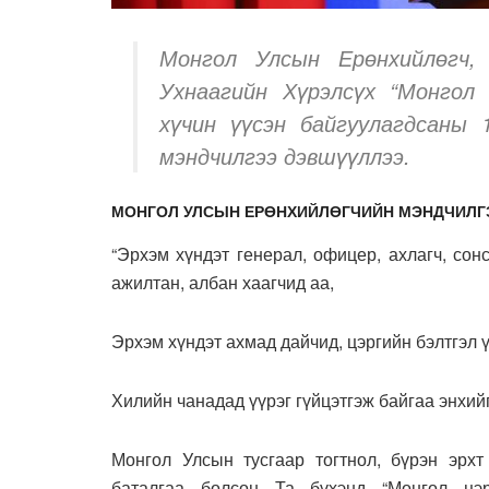
Монгол Улсын Ерөнхийлөгч,
Ухнаагийн Хүрэлсүх “Монгол 
хүчин үүсэн байгуулагдсаны
мэндчилгээ дэвшүүллээ.
МОНГОЛ УЛСЫН ЕРӨНХИЙЛӨГЧИЙН МЭНДЧИЛГ
“Эрхэм хүндэт генерал, офицер, ахлагч, сонс
ажилтан, албан хаагчид аа,
Эрхэм хүндэт ахмад дайчид, цэргийн бэлтгэл ү
Хилийн чанадад үүрэг гүйцэтгэж байгаа энхийг
Монгол Улсын тусгаар тогтнол, бүрэн эрх
баталгаа болсон Та бүхэнд “Монгол цэр