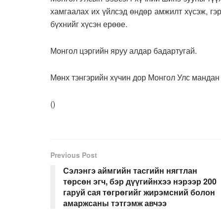
хамгаалах их үйлсэд өндөр амжилт хүсэж, гэр 
бүхнийг хүсэн ерөөе.
Монгол цэргийн яруу алдар бадартугай.
Мөнх тэнгэрийн хүчин дор Монгол Улс мандан 
(
)
Previous Post
Сэлэнгэ аймгийн тасгийн нягтлан
төрсөн эгч, бэр дүүгийнхээ нэрээр 200
гаруй сая төгрөгийг жирэмсний болон
амаржсаны тэтгэмж авчээ