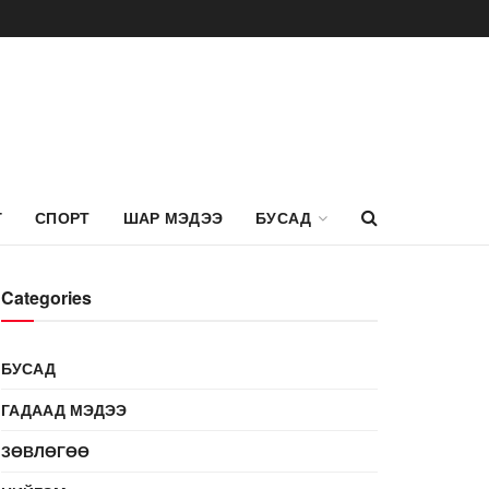
Г
СПОРТ
ШАР МЭДЭЭ
БУСАД
Categories
БУСАД
ГАДААД МЭДЭЭ
ЗӨВЛӨГӨӨ