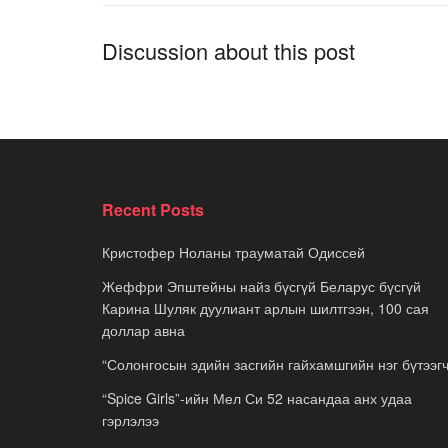
Discussion about this post
Recent Posts
Кристофер Ноланы трауматай Одиссей
Жеффри Эпштейны найз бүсгүй Беларус бүсгүй
Карина Шуляк дуулиант арлын шилтгээн, 100 сая
доллар авна
“Солонгосын эдийн засгийн гайхамшгийн нэг бүтээгч
“Spice Girls”-ийн Мел Си 52 насандаа анх удаа
гэрлэлээ