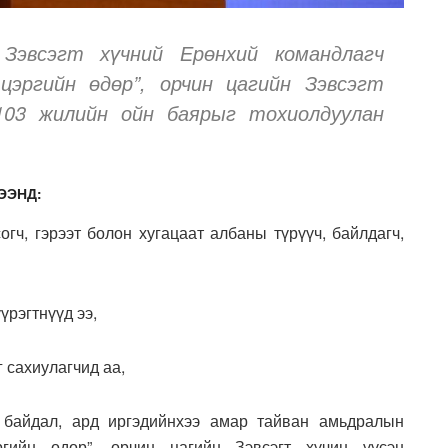
 Зэвсэгт хүчний Ерөнхий командлагч
цэргийн өдөр”, орчин цагийн Зэвсэгт
 103 жилийн ойн баярыг тохиолдуулан
ЭЭНД
:
огч, гэрээт болон хугацаат албаны түрүүч, байлдагч,
үрэгтнүүд ээ,
 сахиулагчид аа,
т байдал, ард иргэдийнхээ амар тайван амьдралын
гийн өдөр”, орчин цагийн Зэвсэгт хүчин үүсэн