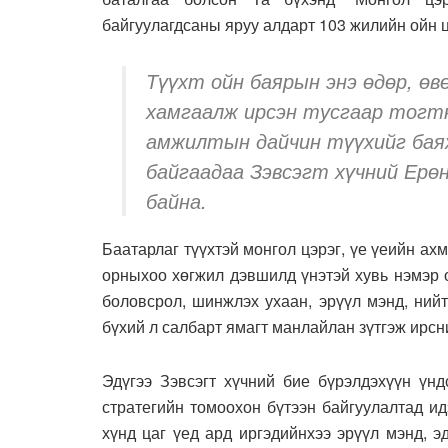
байгуулагдсаны яруу алдарт 103 жилийн ойн ц
Түүхт ойн баярын энэ өдөр, өв
хамгаалж ирсэн тусгаар тогт
амжилтын дайчин түүхийг бая
байгаадаа Зэвсэгт хүчний Ерө
байна.
Баатарлаг түүхтэй монгол цэрэг, үе үеийн ах
орныхоо хөгжил дэвшилд үнэтэй хувь нэмэр о
боловсрол, шинжлэх ухаан, эрүүл мэнд, ний
бүхий л салбарт ямагт манлайлан зүтгэж ирсни
Эдүгээ Зэвсэгт хүчний бие бүрэлдэхүүн үнд
стратегийн томоохон бүтээн байгуулалтад ид
хүнд цаг үед ард иргэдийнхээ эрүүл мэнд, э