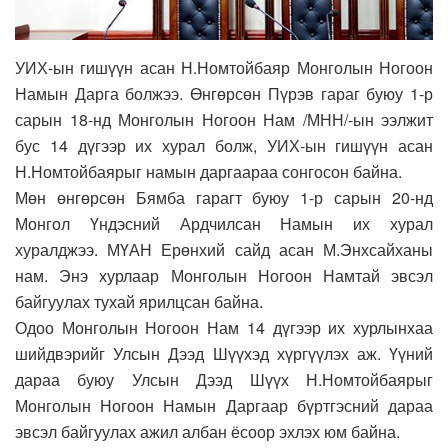
УИХ-ын гишүүн асан Н.Номтойбаяр Монголын Ногоон
Намын Дарга болжээ. Өнгөрсөн Пүрэв гараг буюу 1-р
сарын 18-нд Монголын Ногоон Нам /МНН/-ын ээлжит
бус 14 дүгээр их хурал болж, УИХ-ын гишүүн асан
Н.Номтойбаярыг намын даргаараа сонгосон байна.
Мөн өнгөрсөн Бямба гарагт буюу 1-р сарын 20-нд
Монгол Үндэсний Ардчилсан Намын их хурал
хуралджээ. МҮАН Ерөнхий сайд асан М.Энхсайханы
нам. Энэ хурлаар Монголын Ногоон Намтай эвсэл
байгуулах тухай ярилцсан байна.
Одоо Монголын Ногоон Нам 14 дүгээр их хурлынхаа
шийдвэрийг Улсын Дээд Шүүхэд хүргүүлэх аж. Үүний
дараа буюу Улсын Дээд Шүүх Н.Номтойбаярыг
Монголын Ногоон Намын Даргаар бүртгэсний дараа
эвсэл байгуулах ажил албан ёсоор эхлэх юм байна.