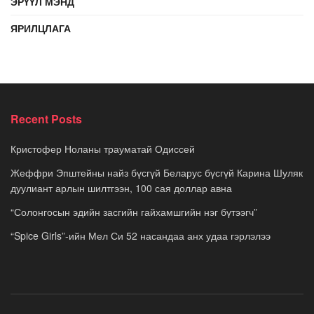
ЭРҮҮЛ МЭНД
ЯРИЛЦЛАГА
Recent Posts
Кристофер Ноланы трауматай Одиссей
Жеффри Эпштейны найз бүсгүй Беларус бүсгүй Карина Шуляк
дуулиант арлын шилтгээн, 100 сая доллар авна
“Солонгосын эдийн засгийн гайхамшгийн нэг бүтээгч”
“Spice Girls”-ийн Мел Си 52 насандаа анх удаа гэрлэлээ