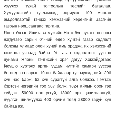
үзүүлэх тухай тогтоолын төслийг баталлаа.
Хүмүүнлэгийн тусламжид зориулж 100 мянган
ам.доллартай тэнцэх хэмжээний хөрөнгийг Засгийн
газрын нөөц сангаас гаргана.
Япон Улсын Ишикава мужийн Ното бүс нутагт энэ оны
нэгдүгээр сарын 01-ний өдөр хүчтэй газар хөдлөлт
болсны улмаас олон хүний амь эрсдэж, их хэмжээний
хохирол учраад байна. Уг газар хөдлөлтөөс үүссэн
цунами Японы тэнгисийн эрэг дагуу Хоккайдогаас
Кюүшю хүртэлх өргөн уудам нутгийг хамарч үүссэн
бөгөөд энэ сарын 10-ны байдлаар тус мужид нийт 206
хүн нас барж, 52 хүн сураггүй алга болжээ. Гэмтэж
бэртсэн иргэдийн тоо 567 болж, 1824 айлын орон гэр
сүйдэж, 59000 өрх усгүй, 18000 өрх цахилгаангүй,
нүүлгэн шилжүүлэх 400 орчим төвд 28000 гаруй хүн
байгаа аж.