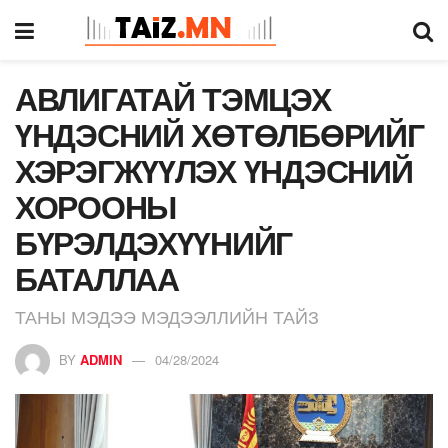
АВЛИГАТАЙ ТЭМЦЭХ
ҮНДЭСНИЙ ХӨТӨЛБӨРИЙГ
ХЭРЭГЖҮҮЛЭХ ҮНДЭСНИЙ
ХОРООНЫ
БҮРЭЛДЭХҮҮНИЙГ
БАТАЛЛАА
ТАНЫ МЭДЭЭ МЭДЭЭЛЛИЙН ТАЙЗ
BY
ADMIN
04/28/2024