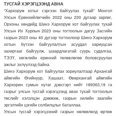
ТУСГАЙ ХЭРЭГЦЭЭНД АВНА
“Хархорум хотыг сэргээн байгуулах тухай” Монгол
Улсын Ерөнхийлөгчийн 2022 оны 230 дугаар зарлиг,
Орхоны хөндийд Шинэ Хархорум хот байгуулах тухай
Улсын Их Хурлын 2023 оны тогтоолын дагуу Засгийн
газрын 2023 оны 40 дүгээр тогтоолоор Шинэ Хархорум
хотын бүтээн байгуулалтын асуудал хариуцсан
захиргааг байгуулж, шаардлагатай суурь судалгаа,
ТЭЗҮ, хөгжлийн ерөнхий төлөвлөгөө боловсруулах
ажлыг эхлүүлээд байна.
Шинэ Хархорум хот байгуулах зориулалтаар Архангай
аймгийн Өгийнуур, Хашаат, Өвөрхангай аймгийн
Хархорин сумын нутаг дэвсгэрт нийт 189363,19 га
газрыг улсын тусгай хэрэгцээнд авах тухай тогтоолын
төслийг хэлэлцэн дэмжиж, газрын хилийн заагийн
эргэлтийн цэгийн солбилцлыг баталлаа.
Улсын тусгай хэрэгцээний газрын нөлөөлөлд өртөж