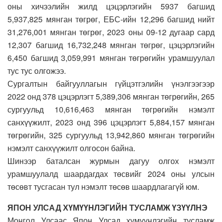
оны хичээлийн жилд цэцэрлэгийн 5937 багшид
5,937,825 мянган төгрөг, ЕБС-ийн 12,296 багшид нийт
31,276,001 мянган төгрөг, 2023 оны 09-12 дугаар сард
12,307 багшид 16,732,248 мянган төгрөг, цэцэрлэгийн
6,450 багшид 3,059,991 мянган төгрөгийн урамшуулал
тус тус олгожээ.
Сургалтын байгууллагын гүйцэтгэлийн үнэлгээгээр
2022 онд 378 цэцэрлэгт 5,389,306 мянган төгрөгийн, 265
сургуульд 10,616,463 мянган төгрөгийн нэмэлт
санхүүжилт, 2023 онд 396 цэцэрлэгт 5,884,157 мянган
төгрөгийн, 325 сургуульд 13,942,860 мянган төгрөгийн
нэмэлт санхүүжилт олгосон байна.
Шинээр баталсан журмын дагуу олгох нэмэлт
урамшуулалд шаардагдах төсвийг 2024 оны улсын
төсөвт тусгасан тул нэмэлт төсөв шаардлагагүй юм.
ЯПОН УЛСАД ХҮМҮҮНЛЭГИЙН ТУСЛАМЖ ҮЗҮҮЛНЭ
Монгол Улсаас Япон Улсад хүмүүнлэгийн тусламж