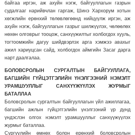
байгаа иргэн, аж ахуйн нэгж, байгууллагын газрын
судалгааг нарийвчлан гаргаж, Шинэ Хархорум хотын
хөгжлийн ерөнхий төлөвлөгөөнд нийцүүлж иргэн, аж
ахуйн нэгж, байгууллагын газрыг шилжүүлэх, чөлөөлөх
нөхөн олговрыг тооцож, санхүүжилтыг холбогдох хууль,
тогтоомжийн дагуу шийдвэрлэх арга хэмжээ авахыг
ажил хариуцсан сайд, холбогдох аймгийн Засаг дарга
нарт даалгалаа.
БОЛОВСРОЛЫН СУРГАЛТЫН БАЙГУУЛЛАГА,
БАГШИЙН ГҮЙЦЭТГЭЛИЙН ҮНЭЛГЭЭНИЙ НЭМЭЛТ
УРАМШУУЛЛЫГ САНХҮҮЖҮҮЛЭХ ЖУРМЫГ
БАТАЛЛАА
Боловсролын сургалтын байгууллагын үйл ажиллагаа,
багшийн ажлын гүйцэтгэлийн үнэлгээний үр дүнд
үндэслэн олгох нэмэлт урамшууллыг санхүүжүүлэх
журмыг баталлаа.
Сургуулийн өмнөх болон ерөнхий боловсролын