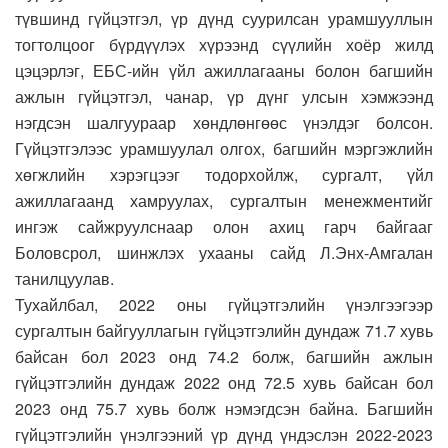
түвшинд гүйцэтгэл, үр дүнд суурилсан урамшууллын
тогтолцоог бүрдүүлэх хүрээнд сүүлийн хоёр жилд
цэцэрлэг, ЕБС-ийн үйл ажиллагааны болон багшийн
ажлын гүйцэтгэл, чанар, үр дүнг улсын хэмжээнд
нэгдсэн шалгуураар хөндлөнгөөс үнэлдэг болсон.
Гүйцэтгэлээс урамшуулал олгох, багшийн мэргэжлийн
хөгжлийн хэрэгцээг тодорхойлж, сургалт, үйл
ажиллагаанд хамруулах, сургалтын менежментийг
ингэж сайжруулснаар олон ахиц гарч байгааг
Боловсрол, шинжлэх ухааны сайд Л.Энх-Амгалан
танилцуулав.
Тухайлбал, 2022 оны гүйцэтгэлийн үнэлгээгээр
сургалтын байгууллагын гүйцэтгэлийн дундаж 71.7 хувь
байсан бол 2023 онд 74.2 болж, багшийн ажлын
гүйцэтгэлийн дундаж 2022 онд 72.5 хувь байсан бол
2023 онд 75.7 хувь болж нэмэгдсэн байна. Багшийн
гүйцэтгэлийн үнэлгээний үр дүнд үндэслэн 2022-2023