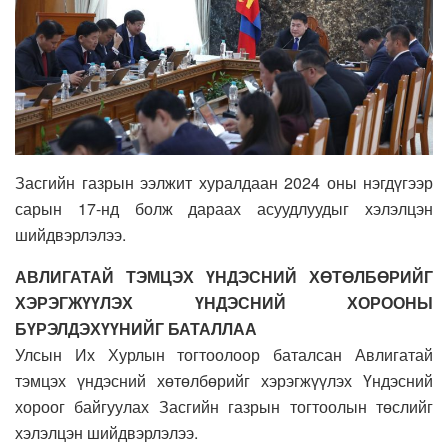
Засгийн газрын ээлжит хуралдаан 2024 оны нэгдүгээр
сарын 17-нд болж дараах асуудлуудыг хэлэлцэн
шийдвэрлэлээ.
АВЛИГАТАЙ ТЭМЦЭХ ҮНДЭСНИЙ ХӨТӨЛБӨРИЙГ
ХЭРЭГЖҮҮЛЭХ ҮНДЭСНИЙ ХОРООНЫ
БҮРЭЛДЭХҮҮНИЙГ БАТАЛЛАА
Улсын Их Хурлын тогтоолоор баталсан Авлигатай
тэмцэх үндэсний хөтөлбөрийг хэрэгжүүлэх Үндэсний
хороог байгуулах Засгийн газрын тогтоолын төслийг
хэлэлцэн шийдвэрлэлээ.