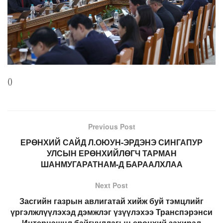
(
)
Previous Post
ЕРӨНХИЙ САЙД Л.ОЮУН-ЭРДЭНЭ СИНГАПУР
УЛСЫН ЕРӨНХИЙЛӨГЧ ТАРМАН
ШАНМУГАРАТНАМ-Д БАРААЛХЛАА
Next Post
Засгийн газрын авлигатай хийж буй тэмцлийг
үргэлжлүүлэхэд дэмжлэг үзүүлэхээ Транспэрэнси
Интернэшнл байгууллагын ерөнхий захирал