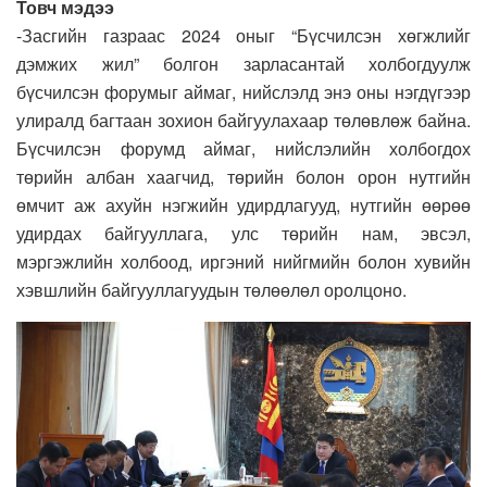
Товч мэдээ
-Засгийн газраас 2024 оныг “Бүсчилсэн хөгжлийг
дэмжих жил” болгон зарласантай холбогдуулж
бүсчилсэн форумыг аймаг, нийслэлд энэ оны нэгдүгээр
улиралд багтаан зохион байгуулахаар төлөвлөж байна.
Бүсчилсэн форумд аймаг, нийслэлийн холбогдох
төрийн албан хаагчид, төрийн болон орон нутгийн
өмчит аж ахуйн нэгжийн удирдлагууд, нутгийн өөрөө
удирдах байгууллага, улс төрийн нам, эвсэл,
мэргэжлийн холбоод, иргэний нийгмийн болон хувийн
хэвшлийн байгууллагуудын төлөөлөл оролцоно.