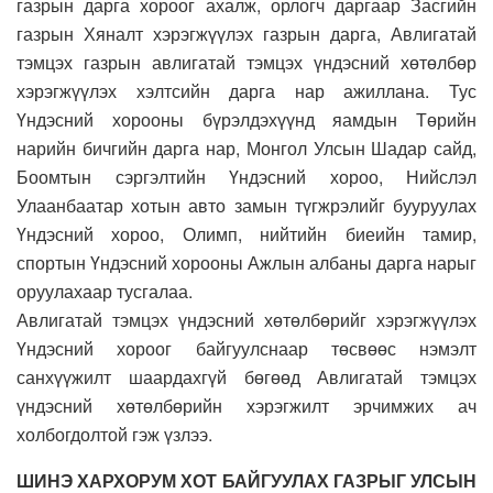
газрын дарга хороог ахалж, орлогч даргаар Засгийн
газрын Хяналт хэрэгжүүлэх газрын дарга, Авлигатай
тэмцэх газрын авлигатай тэмцэх үндэсний хөтөлбөр
хэрэгжүүлэх хэлтсийн дарга нар ажиллана. Тус
Үндэсний хорооны бүрэлдэхүүнд яамдын Төрийн
нарийн бичгийн дарга нар, Монгол Улсын Шадар сайд,
Боомтын сэргэлтийн Үндэсний хороо, Нийслэл
Улаанбаатар хотын авто замын түгжрэлийг бууруулах
Үндэсний хороо, Олимп, нийтийн биеийн тамир,
спортын Үндэсний хорооны Ажлын албаны дарга нарыг
оруулахаар тусгалаа.
Авлигатай тэмцэх үндэсний хөтөлбөрийг хэрэгжүүлэх
Үндэсний хороог байгуулснаар төсвөөс нэмэлт
санхүүжилт шаардахгүй бөгөөд Авлигатай тэмцэх
үндэсний хөтөлбөрийн хэрэгжилт эрчимжих ач
холбогдолтой гэж үзлээ.
ШИНЭ ХАРХОРУМ ХОТ БАЙГУУЛАХ ГАЗРЫГ УЛСЫН