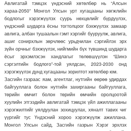
Авлигатай тэмцэх үндэсний хөтөлбөр нь “Алсын
хараа-2050” Монгол Улсын урт хугацааны хөгжлийн
бодлогыг хэрэгжүүлэх суурь нөхцөлийг бүрдүүлэх,
үндэсний шударга ёсны тогтолцоог бэхжүүлэх замаар
авлига, албан тушаалын гэмт хэргийг бууруулж, авлига,
ашиг сонирхлын зөрчлөөс урьдчилан сэргийлэх эрх
зүйн орчныг бэхжүүлэх, нийгмийн бүх түвшинд шударга
ёсыг эрхэмлэсэн хандлагыг төлөвшүүлэн “Шинэ
сэргэлтийн бодлого”-той уялдсан, 2023-2030 онд
хэрэгжүүлэх дунд хугацааны зорилтот хөтөлбөр юм.
Засгийн газраас яам, агентлаг, нутгийн өөрөө удирдах
байгууллага болон нутгийн захиргааны байгууллага,
төрийн өмчит болон төрийн өмчийн оролцоотой
хуулийн этгээдийн авлигатай тэмцэх үйл ажиллагааны
хэрэгжилтийг уялдуулан зохицуулах, хяналт тавих чиг
үүргийг тус Үндэсний хороо хэрэгжүүлж ажиллана.
Монгол Улсын сайд, Засгийн газрын Хэрэг эрхлэх