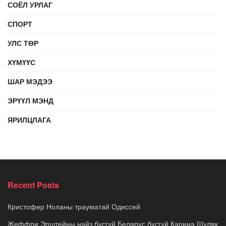
СОЁЛ УРЛАГ
СПОРТ
УЛС ТӨР
ХҮМҮҮС
ШАР МЭДЭЭ
ЭРҮҮЛ МЭНД
ЯРИЛЦЛАГА
Recent Posts
Кристофер Ноланы трауматай Одиссей
Жеффри Эпштейны найз бүсгүй Беларус бүсгүй Карина Шуляк