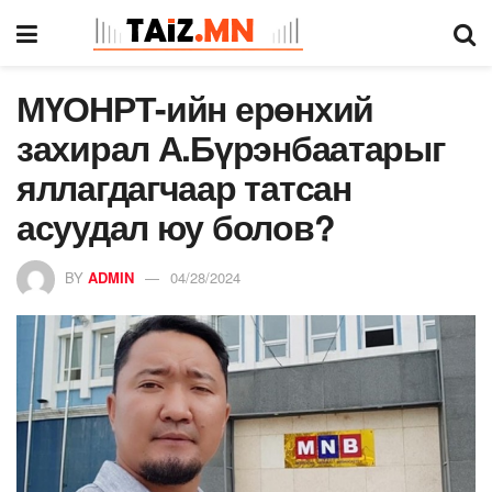
МҮОНРТ-ийн ерөнхий
захирал А.Бүрэнбаатарыг
яллагдагчаар татсан
асуудал юу болов?
BY
ADMIN
04/28/2024