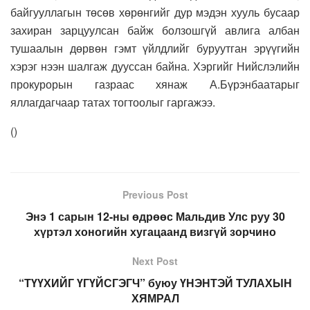
байгууллагын төсөв хөрөнгийг дур мэдэн хууль бусаар
захиран зарцуулсан байж болзошгүй авлига албан
тушаалын дөрвөн гэмт үйлдлийг буруутган эрүүгийн
хэрэг нээн шалгаж дууссан байна. Хэргийг Нийслэлийн
прокурорын газраас хянаж А.Бүрэнбаатарыг
яллагдагчаар татах тогтоолыг гаргажээ.
(
)
Previous Post
Энэ 1 сарын 12-ны өдрөөс Мальдив Улс руу 30
хүртэл хоногийн хугацаанд визгүй зорчино
Next Post
“ТҮҮХИЙГ ҮГҮЙСГЭГЧ” буюу ҮНЭНТЭЙ ТУЛАХЫН
ХЯМРАЛ