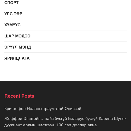
СПОРТ
УЛС ТӨР
ХҮМҮҮС
ШАР МЭДЭЭ
ЭРҮҮЛ МЭНД
ЯРИЛЦЛАГА
Recent Posts
Кристофер Ноланы трауматай Одиссей
Жеффри Эпштейны найз бүсгүй Беларус бүсгүй Карина Шуляк
дуулиант арлын шилтгээн, 100 сая доллар авна