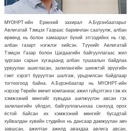
МҮОНРТ-ийн Ерөнхий захирал А.Бүрэнбаатарыг
Авлигатай Тэмцэх Газраас баривчлан саатуулж, албан
өрөөнд нь болон хамаарал бүхий этгээдийнх нь гэр,
албан газарт нэгжлэг хийсэн. Түүнийг Авлигатай
Тэмцэх Газар болон Цагдаагийн байгууллагаас жил
зургаан сарын хугацаанд албан тушаалын байдлаа
урвуулан ашигласан, залилангийн шинжтэй эрүүгийн
гэмт хэрэгт буруутган шалгаж, урьдчилсан байдлаар
тогтоогоод байна. А.Бүрэнбаатар нь МҮОНРТ-ийн
нэрээр Төрийн өмчит компаниас ажил гүйцэтгэнэ гэж их
хэмжээний мөнгийг хувьдаа шилжүүлэн авсан гэх
залилангийн үйлдэл, байгууллагынхаа санхүүд орох
ёстой байсан их хэмжээний мөнгийг бусадтай
хуйвалдан хувийн студийнх нь дансаар дамжуулан авч
завшсан, ажилтан ажилд авахдаа авлига авсан,