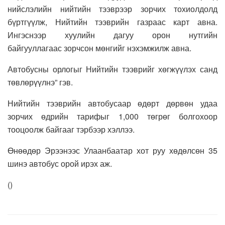
нийслэлийн нийтийн тээврээр зорчих тохиолдолд
бүртгүүлж, Нийтийн тээврийн газраас карт авна.
Ингэснээр хуулийн дагуу орон нутгийн
байгууллагаас зорчсон мөнгийг нэхэмжилж авна.
Автобусны орлогыг Нийтийн тээврийг хөгжүүлэх санд
төвлөрүүлнэ” гэв.
Нийтийн тээврийн автобусаар өдөрт дөрвөн удаа
зорчих өдрийн тарифыг 1,000 төгрөг болгохоор
тооцоолж байгааг тэрбээр хэллээ.
Өнөөдөр Эрээнээс Улаанбаатар хот руу хөдөлсөн 35
шинэ автобус орой ирэх аж.
(
)