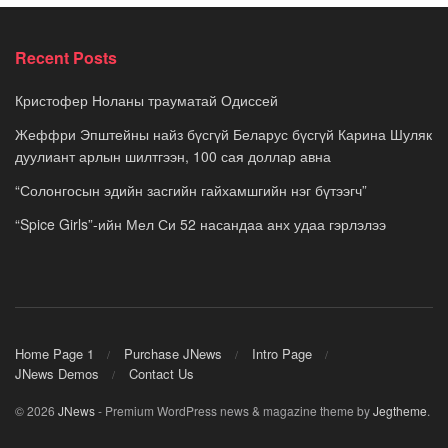
Recent Posts
Кристофер Ноланы трауматай Одиссей
Жеффри Эпштейны найз бүсгүй Беларус бүсгүй Карина Шуляк
дуулиант арлын шилтгээн, 100 сая доллар авна
“Солонгосын эдийн засгийн гайхамшгийн нэг бүтээгч”
“Spice Girls”-ийн Мел Си 52 насандаа анх удаа гэрлэлээ
Home Page 1
Purchase JNews
Intro Page
JNews Demos
Contact Us
© 2026
JNews
- Premium WordPress news & magazine theme by
Jegtheme
.