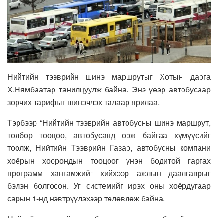
Нийтийн тээврийн шинэ маршрутыг Хотын дарга
Х.Нямбаатар танилцуулж байна. Энэ үеэр автобусаар
зорчих тарифыг шинэчлэх талаар ярилаа.
Тэрбээр “Нийтийн тээврийн автобусны шинэ маршрут,
төлбөр тооцоо, автобусанд орж байгаа хүмүүсийг
тоолж, Нийтийн Тээврийн Газар, автобусны компани
хоёрын хоорондын тооцоог үнэн бодитой гаргах
программ хангамжийг хийхээр ажлын даалгаврыг
бэлэн болгосон. Уг системийг ирэх оны хоёрдугаар
сарын 1-нд нэвтрүүлэхээр төлөвлөж байна.