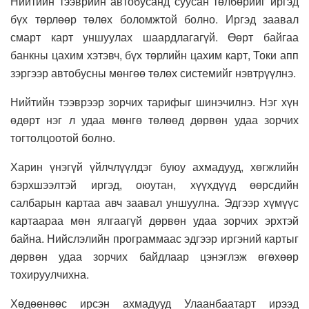
Нийтийн тээврийн автобусанд суусан төлбөрийг иргэд
бүх төрлөөр төлөх боломжтой болно. Иргэд заавал
смарт карт уншуулах шаардлагагүй. Өөрт байгаа
банкны цахим хэтэвч, бүх төрлийн цахим карт, Токи апп
зэргээр автобусны мөнгөө төлөх системийг нэвтрүүлнэ.
Нийтийн тээврээр зорчих тарифыг шинэчилнэ. Нэг хүн
өдөрт нэг л удаа мөнгө төлөөд дөрвөн удаа зорчих
тогтолцоотой болно.
Харин үнэгүй үйлчлүүлдэг буюу ахмадууд, хөгжлийн
бэрхшээлтэй иргэд, оюутан, хүүхдүүд өөрсдийн
салбарын картаа авч заавал уншуулна. Эдгээр хүмүүс
картаараа мөн ялгаагүй дөрвөн удаа зорчих эрхтэй
байна. Нийслэлийн программаас эдгээр иргэний картыг
дөрвөн удаа зорчих байдлаар цэнэглэж өгөхөөр
тохируулчихна.
Хөдөөнөөс ирсэн ахмадууд Улаанбаатарт ирээд