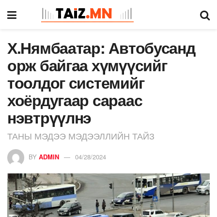
Х.Нямбаатар: Автобусанд
орж байгаа хүмүүсийг
тоолдог системийг
хоёрдугаар сараас
нэвтрүүлнэ
ТАНЫ МЭДЭЭ МЭДЭЭЛЛИЙН ТАЙЗ
BY
ADMIN
04/28/2024