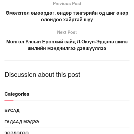
Previous Post
Өмөлзтөл өмөөрдөг, өндөр тэнгэрийн од шиг өнөр
олондоо хайртай шүү
Next Post
Монгол Улсын Ерөнхий сайд Л.Оюун-Эрдэнэ шинэ
жилийн мэндчилгээ дэвшүүллээ
Discussion about this post
Categories
БУСАД
ГАДААД МЭДЭЭ
ЗӨВЛӨГӨӨ