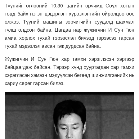
Түүнийг өглөөний 10:30 цагийн орчимд Сөүл хотын
төвд байх нэгэн цэцэрлэгт хүрээлэнгийн ойролцоогоос
олжээ. Түүний машины зорчигчийн суудалд шахмал
түлш олдсон байна. Цагдаа нар жүжигчин И Сун Гюн
амиа хорлох тухай гэрээслэл бичээд гэрээсээ гарсан
тухай мэдээлэл авсан гэж дурдсан байна.
Жүжигчин И Сун Гюн хар тамхи хэрэглэсэн хэргээр
байцаагдаж байсан. Тэрээр хүнд хууртагдан хар тамхи
хэрэглэсэн хэмээн мэдүүлсэн бөгөөд шинжилгээнийх нь
хариу сөрөг гарсан билээ.