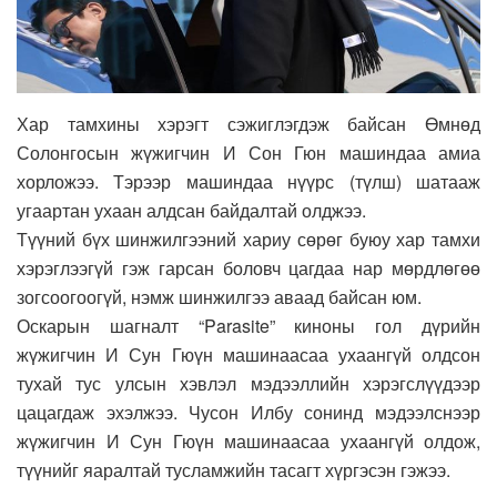
Хар тамхины хэрэгт сэжиглэгдэж байсан Өмнөд
Солонгосын жүжигчин И Сон Гюн машиндаа амиа
хорложээ. Тэрээр машиндаа нүүрс (түлш) шатааж
угаартан ухаан алдсан байдалтай олджээ.
Түүний бүх шинжилгээний хариу сөрөг буюу хар тамхи
хэрэглээгүй гэж гарсан боловч цагдаа нар мөрдлөгөө
зогсоогоогүй, нэмж шинжилгээ аваад байсан юм.
Оскарын шагналт “Parasite” киноны гол дүрийн
жүжигчин И Сун Гюүн машинаасаа ухаангүй олдсон
тухай тус улсын хэвлэл мэдээллийн хэрэгслүүдээр
цацагдаж эхэлжээ. Чусон Илбу сонинд мэдээлснээр
жүжигчин И Сун Гюүн машинаасаа ухаангүй олдож,
түүнийг яаралтай тусламжийн тасагт хүргэсэн гэжээ.