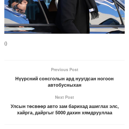
(
)
Previous Post
Нүүрсний сонсголын ард нуугдсан ногоон
автобусныхан
Next Post
Улсын төсвөөр авто зам барихад ашиглах элс,
хайрга, дайргыг 5000 дахин хямдрууллаа