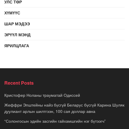
УЛС ТӨР
ХҮМҮҮС
ШАР МЭДЭЭ
ЭРҮҮЛ МЭНД
ЯРИЛЦЛАГА
Recent Posts
Кристофер Ноланы трауматай Одиссей
Жеффри Эпштейны найз бүсгүй Беларус бүсгүй Карина Шуляк
дуулиант арлын шилтгээн, 100 сая доллар авна
“Солонгосын эдийн засгийн гайхамшгийн нэг бүтээгч”