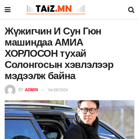
Жүжигчин И Сун Гюн
машиндаа АМИА
ХОРЛОСОН тухай
Солонгосын хэвлэлээр
мэдээлж байна
BY
ADMIN
04/28/2024